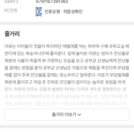
ISBN13
9791167391360
KC인증
인증유형 : 적합성확인
줄거리
아로는 아이들이 짓밟아 죽이려던 애벌레를 먹는 척하며 구해 과학교실 베
란다에 있는 복숭아나무에 풀어준다. 집에 돌아온 아로는 엄마가 진딧물로
화분의 식물이 죽을까 봐 걱정하는 모습을 보고 공부균 선생님에게 진딧물
을 없애는 방법을 묻자 공부균 선생님은 익충으로 해충을 죽인다며 무당벌
레를 잡아 주며 진딧물을 없애는 청소부라고 알려준다. 아로가 무당벌레를
화분에 풀어주고 며칠 후 진짜로 진딧물이 없어지는 놀라운 경험을 하게
된다. 아로와 건우는 곤충과 벌레의 차이는 다리의 개수로 결정된다는 것
과 왜 곤충이 천재이며 4억 년 동안 살아남을 수 있는지, 그리고 지구의 주
인은 곤충이라는 것을 알게 된다. 아로는 무당벌레를 화분에 풀어주고 며
칠 후 진짜로 진딧물이 없어지는 놀라운 경험을 하게 된다.
줄거리 더보기
초파리가 된 아로가 다리를 계속 비비는 이유와 코가 없어도 더듬이로 냄
새를 맡고 배에 있는 숨구멍으로 숨을 쉰다는 것과 곤충은 홑눈과 겹눈으