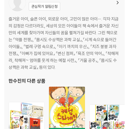
관심작가 알림신청
즐거운 아이, 슬픈 아이, 외로운 아이, 고민이 많은 아이···. 각자 지금
의 감정은 다르더라도, 세상의 모든 아이들이 책 속에서 즐거운 자신
만의 세계를 찾아가며 자신들의 꿈을 펼쳐가길 바란다. 그린 책으로
는 『악플 전쟁』, 『몹시도 수상쩍은 과학 교실』,『시계 속으로 들어간
아이들』, 『벌레 구멍 속으로』, 『아기 까치의 우산』, 『치즈 붕붕 과자
전쟁』, 『아빠가 집에 있어요』 『변신 점퍼』 『욕조 안의 악어』, 『착해져
라, 착해져~ 엄마를 웃게 하는 예절 사전』, 『거울 공주』, 『몹시도 수
상쩍은 과학 교실』 등이 있다.
한수진
의 다른 상품