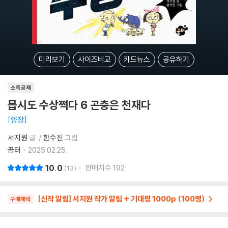
미리보기
사이즈비교
카드뉴스
공유하기
소득공제
몹시도 수상쩍다 6 곤충은 천재다
양장
서지원
글
한수진
그림
꿈터
2025.02.25.
10.0
판매지수
192
13
[신작 알림] 서지원 작가 알림 + 기대평 1000p (100명)
구매혜택