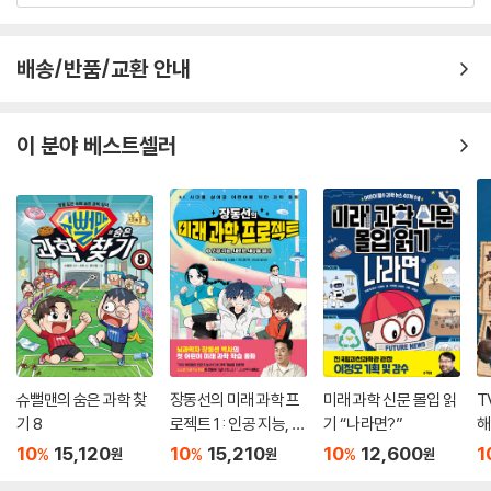
주고 산소도 주기 때문에 꼭 필요해요. 식물이 지구에서 사라진다면 죽음
의 행성과 같아질 거예요. 돼지 행성을 경험한 아로, 건우, 혜리, 공부균 선
배송/반품/교환 안내
생님, 공부왕 교장 선생님 그리고 에디슨을 통해 궁금한 걸 알게 되었지요.
지구의 나무와 식물 숲을 잘 보호하고 가꾸는 데 힘써야겠습니다.
이 분야 베스트셀러
■ 작가의 말
인류와 함께 손잡고 살아갈 ‘작은 친구들’
사람들은 곤충을 별로 좋아하지 않아요. 그래서 곤충이 눈에 보이면 무조
건 죽이려고 하지요. 곤충은 갑작스럽게 나타나고, 예측할 수 없을 만큼 매
우 빠르고 불규칙하게 움직여요. 생김새가 포유류와 다르게 생겼고, 크기
가 아주 작아서 가까이 올 때까지 알기 어려워서 사람들을 놀라게 하고, 무
섭게 해요.
슈뻘맨의 숨은 과학 찾
장동선의 미래 과학 프
미래 과학 신문 몰입 읽
T
사람들은 곤충을 없애려고 엄청나게 많은 돈을 써서 DDT 같은 살충제를
기 8
로젝트 1 : 인공 지능, 새
기 “나라면?”
해
만들어서 뿌려요. 매년 곤충을 없애려고 사용하는 돈이 지구 전체적으로 1
로운 세상을 열다
10
15,120
10
15,210
10
12,600
1
%
%
%
원
원
원
0조 원이나 된다고 해요. 그런데 이렇게 뿌리는 살충제가 곤충만 죽이는