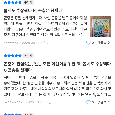
고 엉망진창 된 돼지 행성을 도와주러 갔다가 식물로 변하고 식물의 줄기
종이책
에 들어가 나오지 못하는 위기를 맞는 이야기와 6권에서는 지구상의 천재
몹시도 수상쩍다 6. 곤충은 천재다
인 곤충들에 대해 배우면서 ‘진짜’ 어른이 되는 것이 무엇인지 깨달아 가는
곤충은 정말 천재인가보다. 사실 곤충을 별로 좋아하지 않
과정을 담았습니다.
았는데, 책을 보면서 저절로 “아!” 이렇게 감탄하는 말이
나왔다. 공룡이 살던 2억년 전보다 훨씬 더 오래 전부터 곤
과학교실과 친구들은 정말 대단해!
충은 지구에서 살았다고 한다. 약 4억년 전부터. 그런데
탐구하는 즐거움, 발견하는 기쁨이 있는, ‘과학동화’ 시리즈
어떻게 멸종하지 않고 살아 남았는지 정말 신기했다. 공룡
h******s
2025.03.31.
신고
0
댓글
0
이나 다른 생물들은 지구의 환경이 변했을 때, 순식간에
쉽고 재미있는 생활 속 주제로 과학이 재미있어집니다!
적응하고 달라져야 하는데 그렇게 하
종이책
공부균 선생님의 과학교실은 엉뚱하고 발랄한 상상력으로 이루어져 있습
곤충에 관심있는, 없는 모든 어린이를 위한 책, 몹시도 수상쩍다
니다. 날아다니는 과학교실과 독특한 성격의 세 아이 아로, 건우, 혜리, 덩
6 곤충은 천재다
치 큰 고양이 에디슨, 5권 식물에 등장하는 비밀스러운 공부왕 교장 선생
작년 우리 반에 곤충을 무척 좋아하는 아이가 있었다. 두 명이 특히 곤충을
님, 탐구하는 즐거움, 발견하는 기쁨! 몹시도 수상쩍은 과학교실 식물편에
좋아했는데, 한 명은 곤충을 너무나 좋아해서 곤충 박물관을 밥먹듯이 가
서는 공부균 선생님과 아이들이 놀면서 창의력과 호기심을 키워 탐구 능력
기도 했다. 하루는 내게 체험학습 보고서와 함께 식용 '밀웜'을 가져와서 맛
과 문제해결 능력을 더 키워 가는 미스터리한 과학 이야기가 참 재미있습
있다고 드셔보시라고 하는 것이 아닌가? 잔뜩 기대하는 얼굴과, 도저히 먹
니다!
을 수 없겠는 내 마음 사이의 갈등을 뒤로하고 눈 딱 감고 밀웜을 씹어 삼켰
b********y
2025.03.26.
신고
0
댓글
0
다. 밀웜은
우리가 사는 세상은 주변의 모든 것이 과학이에요!