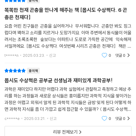
종이책
똑똑한 천재 곤충을 만나게 해주는 책 [몹시도 수상쩍다. 6 곤
과학을 공부하는 이유는 단지 시험을 잘 보기 위한 것이 아니에요. 생각하
충은 천재다]
는 힘을 키우고 우리가 사는 세상을 이해하는 능력을 키우기 위해서지요.
과학은 멀리 있는 것이 아니에요. 우리 주변을 살펴보면 하나하나 모든 것
요즘 어린 친구들은 곤충을 싫어하거나 무서워합니다. 곤충만 봐도 징그
이 교과서에 나오는 과학이라는 것을 느끼게 되지요. 그래서 과학은 우리
럽다며 꽥하고 소리를 지르거나 도망가지요. 아마 주변에서 동식물이 어울
려서는 초록초록한 숲보다는 아파트나 도로로 가득한 공간에 익숙해져
의 삶과는 떨어지려야 떨어질 수 없는 관계이지요. 우리가 편리한 세상을
서일꺼에요. [몹시도 수상쩍다. 여섯번째 시리즈 곤충은 천재다] 책은 이
살아가고 있는 것은 과학의 힘이라는 것을 깨닫게 되고 세상을 이해하는
러한 요즘 친구들이 곤충에 대해 인류와 함께할 친구로 느낄수 있게 변화
능력을 키우기 위해서 과학을 배우고 즐겨야 해요.
t*****n
2025.03.23.
신고
0
댓글
0
시켜줄꺼에요. 개구
《몹시도 수상쩍다⑤-식물의 결혼식》은 다른 과학 동화와 차별화되어 호
종이책
기심, 궁금증을 풀어나갈 때 궁금한 건 직접 그것이 되어 몸으로 체험하고
몹시도 수상쩍은 공부균 선생님과 재미있게 과학공부!
실험해보며 실제 느끼는 과정을 통해 과학적 사실뿐 아니라 과학적 개념까
과학은 재미있다 하지만 어렵다.과학 실험에서 관찰하고 측정하고 예상 추
지 쉽게 배우게 되고 놀라운 건 과학을 지루하고 어렵게만 느껴오던 어린
리를 하는 과정들과 새로운 상식들은 흥미롭지만 과학적 지식을 쌓아가는
이도 이 책을 읽는 재미에 빠져 있는 사이에 교과서에서 다루는 내용이 촘
과정은 어렵고 외워서 알게 된 과학적 지식들은 금방 잊게 된다.어떻게 하
촘히 흡수되어 나도 모르게 과학을 좋아하게 된다는 거지요.과학적인 사고
면 과학적 지식을 좀 더 가깝고 쉽게 접근할 수 있을까?＜몹시도 수상쩍다
력을 배우며 탐구력과 문제해결 능력을 키워 가는 실험실 밖 진짜 과학 이
＞에 그 해답이 있다.얼핏보면 동화책처럼 보이는 이 책은 곤충이라는 큰
c*****e
2025.03.21.
신고
0
댓글
0
야기가 흥미진진하게 펼쳐집니다!
주제 안에 재미
리뷰 전체보기
《몹시도 수상쩍다⑤-식물의 결혼식》은 식물은 우리가 살아가는데 식량을