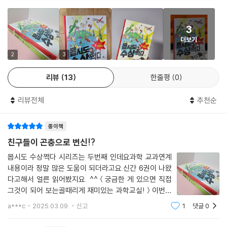
아이들이 궁금해할 수 있는 과학의 궁금증을 직접 체험하고 실험해보며 개
념과 원리를 동시에 깨닫게 될 것입니다.
3
더보기
시리즈 《몹시도 수상쩍다》는 1권 아로네 옆집으로 수상한 분위기를 풍기
2
3
는 공부균 선생님이 이사를 오면서 시작됩니다. 공부균 선생님이 차린 과
학교실에서 유일한 제자 아로와 그런 아로를 따라다니는 건우, 차고 도도
리뷰
13
한줄평
0
해 보이지만 따듯한 속마음을 가진 공부균 선생님의 딸 혜리, 덩치만 컸지
겁이 많은 고양이 에디슨, 이들은 기상천외한 과학 실험을 통해 흥미로운
리뷰전체
추천순
과학적 발견을 해 나갑니다.
종이책
과학이 지루하기만 했던 아로와 건우는 공부균 선생님의 과학교실에서 다
친구들이 곤충으로 변신!?
양한 경험을 통해 과학 공부에 흥미를 갖게 됩니다.개성 넘치는 주인공들
과 기발한 과학교실 안에서의 실험 이야기는 어린이는 물론이고 학부모의
몹시도 수상쩍다 시리즈는 두번째 인데요과학 교과연계
관심도 폭발적입니다. 이런 독자들의 기대에 부응하기 위해 ‘날씨’를 주제
내용이라 정말 많은 도움이 되더라고요.신간 6권이 나왔
다고해서 얼른 읽어봤지요. ^^＜궁금한 게 있으면 직접
로 한 2권이 출간되었고, 3권에서는 우주에 대한 궁금증을 낱낱이 파헤쳐
그것이 되어 보는골때리게 재미있는 과학교실!＞이번엔
보았고 4권에서는 말썽꾸러기 아로와 친구들이 바닷속으로 놀러가 지구
친구들이 곤충으로 변했다는데요!친구들이 여러 가지 곤
온난화로 인해 지구에 곧 닥칠 위기에 대해 탄소와 온난화는 무슨 관련이
a***c
2025.03.09.
신고
1
댓글
0
충이 되어곤충마다 생김새가 다르고 어른벌레가 되어가
있는지, 5권 식물의 결혼식에서는 우리가 궁금했던 식물의 비밀을 밝혀내
는 과정에도 완전 탈바꿈과 불완전 탈바꿈이 있다는