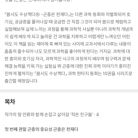
『몹시도 수상쩍다⑥ -곤충은 천재다』는 다른 과학 동화와 차별화되어 호
기심, 궁금증을 풀어나갈 때 궁금한 건 직접 그것이 되어 몸으로 체험하고
실험해보며 실제 느끼는 과정을 통해 과학적 사실뿐 아니라 과학적 개념까
지 쉽게 배우게 되고 놀라운 건 과학을 지루하고 어렵게만 느껴오던 어린
이도 이 책을 읽는 재미에 푹 빠져 있는 사이에 교과서에서 다루는 내용이
촘촘히 흡수되어 나도 모르게 과학을 좋아하게 된다는 거지요. 과학에 대
한 흥미와 호기심 자극, 과학적인 사고의 과정까지 배우며 탐구력과 문제
해결 능력을 키워 가는 실험실 밖 곤충에 대한 진짜 과학 이야기가 흥미진
진하게 펼쳐지는 『몹시도 수상쩍다』 과학 판타지 동화는 10권을 시리즈로
출간할 예정입니다.
목차
작가의 말 인류와 함께 손잡고 살아갈 ‘작은 친구들’ · 4
첫 번째 관찰 곤충의 중요성 곤충은 천재다