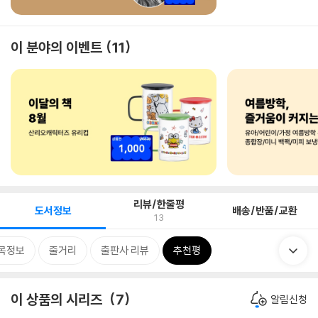
이 분야의 이벤트
11
리뷰/한줄평
도서정보
배송/반품/교환
13
목정보
줄거리
출판사 리뷰
추천평
이 상품의 시리즈
7
알림신청