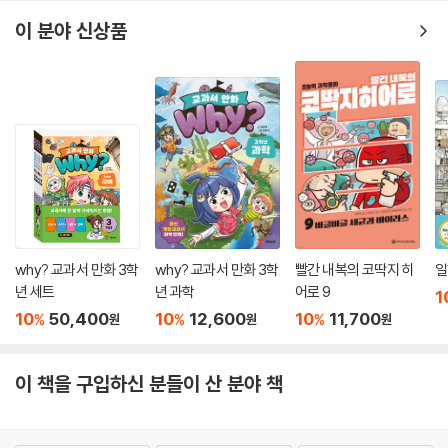
게 아니라, 사람과 동물들에게도 해를 입히지요. 최근에는 유전자 조작으
이 분야 신상품
로 곤충을 죽이는 특별한 곤충을 만들어 퍼뜨려요.
사람은 곤충의 천적이에요. 사실, 많은 사람은 곤충을 보면 이 곤충이 나쁜
곤충인지 아닌지 잘 알지 못하고, 오래된 습관과 두려움 때문에 무조건 없
애려고 해요. 지구 전체에는 600만~3,000만 종의 곤충이 살고 있는데,
이 가운데 매년 3만 종의 곤충이 멸종할 위험에 처해 있어요. 곤충이 지구
에서 없어지면 사람은 살기 좋아질까요? 곤충이 없어지면 사람도 지구에
서 살 수 없어요. 벌과 나비가 꽃가루를 퍼뜨리지 않으면 식물이 자라지 못
해요. 사람들이 가장 싫어하는 파리와 모기도 자연 생태계에서 중요한 역
할을 해요. 모기는 꽃의 꿀을 먹으며 꽃가루를 퍼뜨리지요. 식물이 자라지
못하면 식량이 부족해 가격이 비싸지고, 수많은 사람이 굶주리게 돼요.
why? 교과서 만화 3학
why? 교과서 만화 3학
빨간 내복의 코딱지 히
일
년 세트
년 과학
어로 9
1
흙에 기어 다니는 하찮은 개미들이 없다면 흙은 영양분을 얻지 못해요. 개
10
50,400
10
12,600
10
11,700
%
%
%
원
원
원
미는 죽은 동물들을 먹어서 흙에 영양분을 만들어 줘요. 곤충이 없다면 지
구는 죽은 동물로 뒤덮여 버릴 거예요. 최근에는 치료가 어려운 질병인 결
이 책을 구입하신 분들이 산 분야 책
핵을 치료하는 항생제를 곤충에서 찾아내 치료제로 만들려고 하고 있고,
곤충의 움직임을 모방해 로봇에 적용하는 곤충 로봇 공학이 발전하고 있어
요. 지구에는 헤아릴 수 없는 많은 곤충이 살아가고 있어요. 농약을 집중적