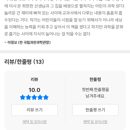
시체, 사체를 먹는다고 알려준다. 아로는 연두를 만나 달산으로 갔다. 개울
를 지키는 청소부인지. 직접 곤충이 되어 자연스럽게 배울 수 있습니다.
에 이사 온 희한한 선생님과 그 집을 배경으로 펼쳐지는 어린이 과학 SF다.
물 속에 사는 날도래 애벌레가 여러 가지 모양으로 집을 지으며 맑은 물에
놀라운 건 재미에 빠져 있는 사이에 교과서에서 다루는 내용이 촘촘히 흡
서만 산다는 것을 알게 된다. 도롱이 나방이 지은 도롱이도 보게 된다. 애벌
초등학교 과학 교과서의 필수 주제를 알기 쉽고 재밌게 이야기하는 공부균
수된다는 거다. 작가는 어린이들이 시험을 잘 보기 위해서가 아니라 세상
레가 자신을 보호하기 위해 똥처럼 보이게 하고 또 냄새 뿔로 고약한 냄새
선생님의 과학교실은 엉뚱하고 발랄한 상상력을 기반으로 끝없는 호기심
을 이해하는 능력을 키워 주고 싶어서 이 책을 썼다고 하지만 과학을 문화
를 피워 천적이 달아나게 한다는 것을 배운다.
과 도전정신으로 곤충이 되어 세상 모든 곤충에 대해 알게 도와줍니다. 특
로 즐기는 사이에 지식이 늘어나는 걸 막을 수는 없다.
히 징그럽고 하찮게 보이는 곤충일지라도 모든 생명은 소중한 존재라는 것
연두를 따라 더 깊은 숲속으로 들어간 아로는 나비 수백 마리가 날아다니
- 이정모 (전 국립과천과학관장)
도 알게 되지요. 책 속 4개의 실험은 우리가 궁금했던 곤충의 비밀을 밝혀
는 것을 보게 된다. 연두는 이제 아로를 만날 수 없다며 나비의 노래를 불러
내는 흥미진진한 시간이 되어줍니다. 앞 권보다 더 재미있고 새롭게 일어
준다. 달산을 내려와 연두와 헤어진 아로는 마음이 텅 빈 것 같았다.
나는 내용은 간결한 질문으로 제시해 꼭 알아야 할 개념과 원리를 정리할
리뷰/한줄평
13
수 있게 도와줍니다. 아로와 건우 혜리의 마음을 이해해주는 공부균 선생
아로는 꼬물이를 찾았지만 보이지 않자 울먹이며 복숭아나무를 샅샅이 살
님은 설명과 함께 알기 쉽게 정리된 그림으로 책을 읽으며 과학과 친구가
피다 노란색 주머니가 복숭아나무에 달려 있는 것을 발견한다. 공부균 선
리뷰
한줄평
되는 시간이 됩니다.
생님이 그것은 고치이고 애벌레가 잠자고 있다는 것을 알려준다. 고치 안
10.0
첫번째 한줄평을
에서 어떤 어른 곤충이 나오게 될지 모두 궁금해한다.
과학 없는 삶은 상상하기 어려운 시대를 살아가는 우리에게 과학은 알면
남겨주세요.
알수록 흥미진진한 세상입니다. 과학은 아는 만큼 더 넓고 큰 세상을 바라
보는 힘을 주는데요. 어렵게 느껴지는 과학을 잘 이해하려면 개념과 원리
리뷰 쓰기
한줄평 쓰기
를 쉽게 접근해야 합니다. 초등학교 과학 교과서의 필수 주제를 알기 쉽고
재밌게 이야기하는 《몹시도 수상쩍다- 6권 곤충은 천재다》는 어린이들의
혜택 및 유의사항
혜택 및 유의사항
눈높이에 딱 맞춘 이야기로, 과학, 곤충에 대한 지식을 높여주는 책입니다.