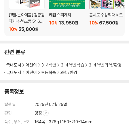
[책읽는아이들] 김종원
케첩 스파게티
몹시도 수상쩍다 세트
작가 추천 초등 5~6학
10
13,950
10
67,500
%
%
원
원
년 세트
10
55,800
%
원
관련 분류
국내도서
어린이
3-4학년
3-4학년 학습
3-4학년 과학/환경
국내도서
어린이
초등학습
과학/환경
품목정보
발행일
2025년 02월 25일
판형
양장
쪽수, 무게, 크기
164쪽 | 376g | 150*210*14mm