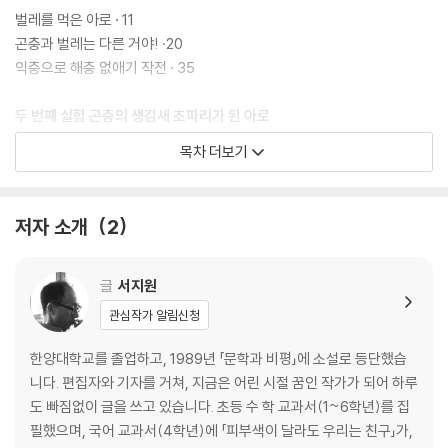
벌레를 먹은 아로 · 11
곤충과 벌레는 다른 거야! ·20
익충으로 해충 없애기 작전 · 35
두 번째 실험 곤충의 생김새 초파리가 된 아로
목차 더보기
곤충 자동 변신 장치 · 43
초파리가 된 아로 · 51
아로야, 왜 자꾸 침을 뱉니? · 60
저자 소개
2
세 번째 실험 곤충들의 생존법 아로의 첫사랑
글
서지원
아로의 아주 특별한 비밀 · 67
관심작가 알림신청
지구를 지키는 청소부 · 75
알쏭달쏭 연두 소녀 · 82
한양대학교를 졸업하고, 1989년 「문학과 비평」에 소설로 등단했습
숲속 작은 친구들의 집짓기 · 92
니다. 편집자와 기자를 거쳐, 지금은 어린 시절 꿈인 작가가 되어 하루
연두의 노래 · 100
도 빠짐없이 글을 쓰고 있습니다. 초등 수 학 교과서(1~6학년)를 집
잠자는 애벌레 · 107
필했으며, 국어 교과서(4학년)에 「피부색이 달라도 우리는 친구」가,