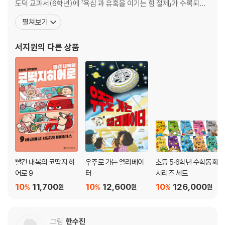
도덕 교과서(6학년)에 「욕심 과 유혹을 이기는 힘 절제」가 수록되어
네 번째 실험 곤충의 한살이 나비 숲 보호작전
있습니다. 지은 책으로 『어느 날 우리 반에 공룡이 전학 왔다』, 『빨간
펼쳐보기
내복의 초능력자』, 『훈민정음 구출 작전』, 『신통방통 수학 시리즈』,
탈바꿈 상자 · 115
『한 권으로 끝내는 초등 수학사전』, 『우리에게 희망을 보여 주세요』,
서지원
의 다른 상품
장수풍뎅이가 된 아로 · 123
『우리 한옥에 숨
사람이 안 찾으면 자연은 늘 아름답다 · 136
곤충이 살아야 사람도 산다 · 150
빨간 내복의 코딱지 히
우주로 가는 엘리베이
초등 5·6학년 수학동화
어로 9
터
시리즈 세트
10
11,700
10
12,600
10
126,000
%
%
%
원
원
원
그림
한수진