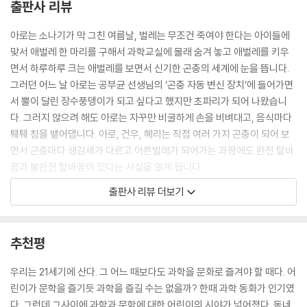
출판사 리뷰
로 사물을 본다는 것을 알게 된다. 다시 곤충 자동 변신 장치에 들어간 아로
건우 혜리 공부균 선생님은 곤충의 더듬이가 생기고 각각 어떤 곤충의 더
아로는 소나기가 막 그친 여름날, 벌레는 무조건 죽여야 한다는 아이들에
듬이인지 맞히고 더듬이가 방향, 소리, 맛을 느낄 수 있다는 것을 알게 된
맞서 애벌레 한 마리를 구해서 과학교실에 몰래 숨겨 놓고 애벌레를 키우
다. 네 사람의 입이 곤충의 입으로 변했다. 파리의 입이 된 아로는 먹을 때
면서 하루하루 크는 애벌레를 보면서 신기한 곤충의 세계에 눈을 뜹니다.
자꾸만 침을 뱉고 파리가 왜 침을 뱉는지 알게 된다. 곤충은 식량 생산과 생
그러던 어느 날 아로는 공부균 선생님의 ‘곤충 자동 변신 장치’에 들어가면
태계를 보전하는 역할을 하는데 기후변화와 환경 오염으로 해마다 2.5%
서 뿔이 달린 장수풍뎅이가 되고 싶다고 했지만 초파리가 되어 나왔습니
씩 줄어들고 있다.
다. 그러지 않으려 해도 아로는 자꾸만 비굴하게 손을 비벼대고, 음식마다
퉤퉤 침을 뱉어댑니다. 아로, 건우, 혜리는 직접 여러 가지 곤충이 되어 보
꼬물이를 보기 위해 과학교실에 간 아로는 아빠 병간호하는 혜리에게 자기
면서 곤충마다 생김새가 다르고 어른벌레가 되어가는 과정에도 완전 탈바
가 돌아올 때까지 청소해 놓으라는 얘기를 듣지만 꼬물이에게 복숭아잎을
꿈과 불완전 탈바꿈이 있다는 사실을 알게 됩니다.
먹이고 학교생활 얘기를 하고 쇼파에서 숙제를 보다 잠이 든다. 혜리의 목
출판사 리뷰 더보기
소리에 잠이 깬 아로는 혜리에게 혼이 날 줄 알았는데 청소를 너무 잘했다
그런데 호기심이 많은 아로에게 말 못 할 고민이 생깁니다. 피부가 하얗고
고 칭찬을 받는다. 아로는 어리둥절했지만 직접 곤충을 관찰해야겠다고 생
까만 눈동자가 초롱초롱한 연두를 우연히 만나 애틋한 감정을 느끼게 되지
각하고 풀숲에서 곤충을 찾는 중에 연두를 만나고 연두는 곤충을 같이 찾
만, 몰래 키워온 애벌레가 나비로 탈바꿈을 하는 순간 연두도 함께 사라져
추천평
아 주겠다고 한다.
버린 것입니다. 과연 연두에게 무슨 일이 일어난 것일까요? 『몹시도 수상
쩍다-6권 곤충은 천재다』에서는 초등 과정에서 알아야 하는 곤충에 대한
우리는 21세기에 산다. 그 어느 때보다도 과학을 문화로 즐겨야 할 때다. 어
사람 앞에서 먼저 가는 길앞잡이란 곤충에 대해서도 알려준다. 풍뎅이가
모든 것을 재미있는 이야기 안에서 지구의 주인이 왜 사람이 아니고 곤충
린이가 문학을 즐기듯 과학을 즐길 수는 없을까? 한때 과학 동화가 인기였
나무 진액 먹는 것을 보고 육식 곤충과 초식 곤충에 대해 알려주고 곤충이
인지, 벌레와 연두는 무슨 관계인지, 곤충은 왜 천재인지, 곤충이 왜 지구
다. 그런데 그사이에 과학과 문학에 대한 어린이의 시야가 넓어졌다. 동네