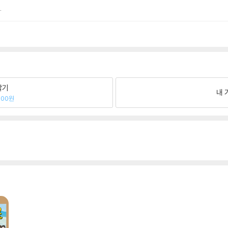
.
팔기
내 
000원