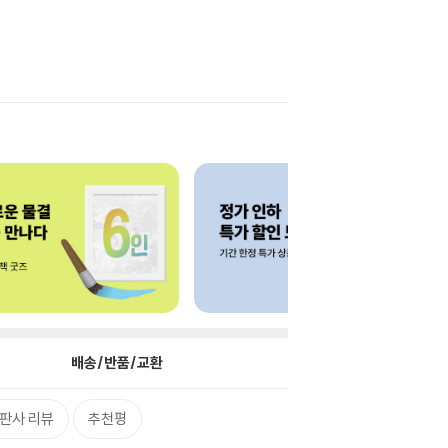
배송/반품/교환
판사 리뷰
추천평