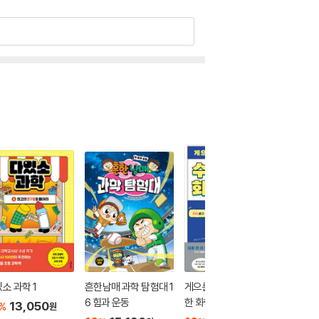
소 과학 1
흔한남매 과학 탐험대 1
게으른 자를 위한 수상
다있소 과
6 힘과 운동
한 화학책
13,050
10
1
%
%
원