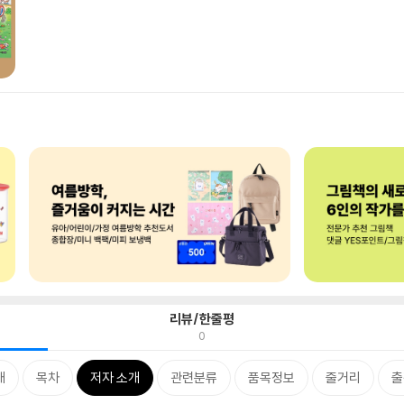
리뷰/한줄평
0
개
목차
저자 소개
관련분류
품목정보
줄거리
출