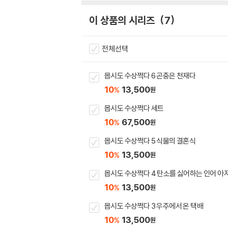
이 상품의 시리즈
7
전체선택
몹시도 수상쩍다 6 곤충은 천재다
10
13,500
%
원
몹시도 수상쩍다 세트
10
67,500
%
원
몹시도 수상쩍다 5 식물의 결혼식
10
13,500
%
원
몹시도 수상쩍다 4 탄소를 싫어하는 인어 아
10
13,500
%
원
몹시도 수상쩍다 3 우주에서 온 택배
10
13,500
%
원