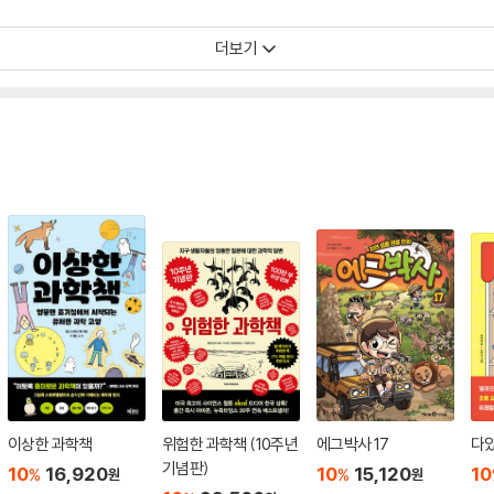
더보기
이상한 과학책
위험한 과학책 (10주년
에그박사 17
다있
기념판)
10
16,920
10
15,120
10
%
%
원
원