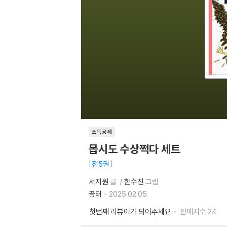
소득공제
몹시도 수상쩍다 세트
전5권
서지원
글
한수진
그림
꿈터
2025.02.05.
첫번째 리뷰어가 되어주세요
판매지수
24