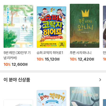
이 분야 베스트셀러
5번 레인 (30만 부 기
슈퍼 코딱지 히어로 1
푸른 사자 와니니
만
념 리커버)
10
15,120
10
12,420
1
%
%
원
원
10
12,600
%
원
이 분야 신상품