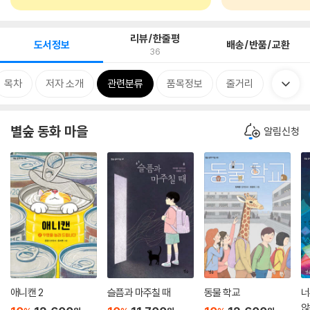
리뷰/한줄평
도서정보
배송/반품/교환
36
목차
저자 소개
관련분류
품목정보
줄거리
별숲 동화 마을
알림신청
애니캔 2
슬픔과 마주칠 때
동물 학교
너
않