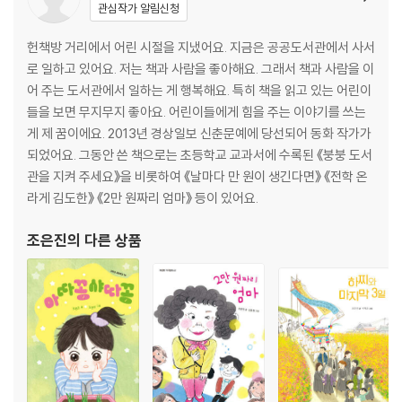
관심작가 알림신청
노력 없이 하늘에서 뚝 떨어지는 돈은 없습니다. 돈에는 각자 제자리에서
헌책방 거리에서 어린 시절을 지냈어요. 지금은 공공도서관에서 사서
묵묵히 생산 활동을 하는 수많은 이들의 피땀 어린 수고가 담겨 있습니다.
로 일하고 있어요. 저는 책과 사람을 좋아해요. 그래서 책과 사람을 이
요즘 세태에 맞게 일찍부터 경제 관념을 심어 주기 위해 어린이들에게 재
어 주는 도서관에서 일하는 게 행복해요. 특히 책을 읽고 있는 어린이
테크 공부를 시키는 경우도 있는데, 정말로 중요한 경제 관념은 정직하게
들을 보면 무지무지 좋아요. 어린이들에게 힘을 주는 이야기를 쓰는
돈을 벌고 모으고 쓰는 것의 의미를 깨닫는 것이 아닐까요. 고전 소설 《전
게 제 꿈이에요. 2013년 경상일보 신춘문예에 당선되어 동화 작가가
우치전》에서 모티프를 가져와 현대 판타지 동화로 태어난 이 동화책은 현
되었어요. 그동안 쓴 책으로는 초등학교 교과서에 수록된 《붕붕 도서
대를 살아가는 데 꼭 필요한 경제 개념의 참다운 가치를 잘 담아내어, 어린
관을 지켜 주세요》을 비롯하여 《날마다 만 원이 생긴다면》 《전학 온
이에게 올바른 세상의 이치를 전해 줄 것입니다.
라게 김도한》 《2만 원짜리 엄마》 등이 있어요.
조은진
의 다른 상품