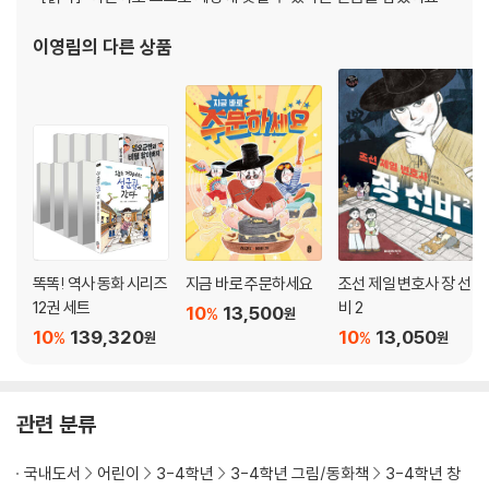
이영림
의 다른 상품
똑똑! 역사 동화 시리즈
지금 바로 주문하세요
조선 제일 변호사 장 선
12권 세트
비 2
10
13,500
%
원
10
139,320
10
13,050
%
%
원
원
관련 분류
국내도서
어린이
3-4학년
3-4학년 그림/동화책
3-4학년 창