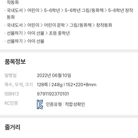
작동화
국내도서
어린이
5-6학년
5-6학년 그림/동화책
5-6학년 창작
동화
국내도서
어린이
어린이 문학
그림/동화책
창작동화
선물하기
아이 선물
초등 중학년
선물하기
아이 선물
품목정보
발행일
2022년 06월 10일
쪽수, 무게, 크기
128쪽 | 248g | 152*220*8mm
ISBN13
9791192370101
KC인증
인증유형 : 적합성확인
줄거리