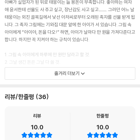
아빠가 실업자가 된 뒤로 태웅이는 늘 용돈이 부족합니다. 좋아하는 여자
애 윤서한테 선물도 사 주고 싶고, 장난감도 사고 싶고……. 그러던 어느 날
태웅이는 외진 골목길에서 낯선 아저씨로부터 오래된 족자를 선물 받게 됩
니다. 그 족자 그림에는 기와집 대문 앞에 한 아이가 서 있습니다. 그림 속
아이에게 “아이야, 돈을 다오!” 하면, 아이가 날마다 만 원을 가져다준다고
합니다. 하지만 꼭 지켜야 하는 규칙이 있습니다.
1. 그림 속 아이에게 하루에 만 원만 달라고 할 것.
2. 그날 생긴 돈은 그날 다 쓸 것.
줄거리 더보기
규칙을 어기면 더 이상 돈을 받지 못하게 돼지요. 집에 돌아온 태웅이가 족
자를 벽에 걸어놓고 아저씨 말대로 “아이야, 돈을 다오!”외치자, 아이가 정
말로 만 원을 가져다주었습니다. 그날 이후로 태웅이는 그림 속 아이에게
리뷰/한줄평
36
서 날마다 만 원을 받아 평소에 갖고 싶었던 것들을 마구 사며 즐거운 나날
을 보냅니다. 하지만 세상에 공짜는 없는 법! 만 원보다 더 많은 돈이 필요
하게 된 태웅이는 규칙을 어기게 됩니다. 그리고 그림 속으로 직접 들어가
리뷰
한줄평
돈을 가지고 나옵니다. 하지만 태웅이는 자신이 갖게 된 돈의 비밀을 알고
10.0
10.0
충격에 빠지는데…….