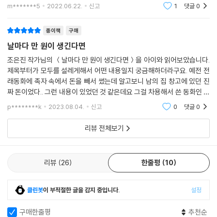
보여주고 있다. 한방을 노렸다가 돈을 날린 신문기사를 읽은적이 있다. 이
책을 통해 성실히 노동하여 돈을 버는것이 얼마나 중요한지 생각해보는것
m*******5
2022.06.22.
신고
1
댓글
0
도
종이책
구매
날마다 만 원이 생긴다면
조은진 작가님의 ＜날마다 만 원이 생긴다면＞을 아이와 읽어보았습니다.
제목부터가 모두를 설레게해서 어떤 내용일지 궁금해하더라구요. 예전 전
래동화에 족자 속에서 돈을 빼서 썼는데 알고보니 남의 집 창고에 있던 진
짜 돈이었다.. 그런 내용이 있었던 것 같은데요 그걸 차용해서 쓴 동화인 것
같아요. 아이들에게 경제나 돈에 대해 알려줄 수 있는 재미있는 책이었습
p********k
2023.08.04.
신고
0
댓글
0
니다.
리뷰 전체보기
리뷰
26
한줄평
10
클린봇
이 부적절한 글을 감지 중입니다.
설정