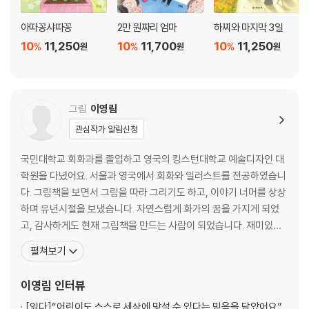
아따꽁샤따꽁
2만 원짜리 엄마
하찌와 마지막 3일
10
11,250
10
11,700
10
11,250
%
%
%
원
원
원
그림
이영림
관심작가 알림신청
국민대학교 회화과를 졸업하고 영국의 킹스턴대학교 예술디자인 대
학원을 다녔어요. 서울과 영국에서 회화와 일러스트를 전공하였습니
다. 그림책을 보면서 그림을 따라 그리기도 하고, 이야기 너머를 상상
하며 유년시절을 보냈습니다. 자연스럽게 화가의 꿈을 가지게 되었
고, 감사하게도 현재 그림책을 만드는 사람이 되었습니다. 재미있는
생각을 하면 마음이 간질간질합니다. 쓰고 그린 그림책으로 『내 걱정
펼쳐보기
은 하지마』, 『달그락 탕』, 『마법 젤리』, 『깜깜이』 등이 있으며, 그린 책
으로 『불과 흙의 아이 변구, 개경에 가다』, 『열려라, 한양』, 『아드님,
이영림
인터뷰
진지 드세요』, 『최기봉을 찾아라!』,
[읽다]
“어린이도 스스로 세상에 맞설 수 있다는 믿음을 담았어요”