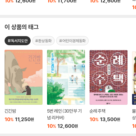
10
12,600
10
11,700
10
12,600
%
%
%
원
원
원
1
이 상품의 태그
#독서지도안
#환상동화
#어린이경제동화
긴긴밤
5번 레인 (30만 부 기
순례 주택
물
념 리커버)
상
10
11,250
10
13,500
%
%
원
원
10
12,600
1
%
원