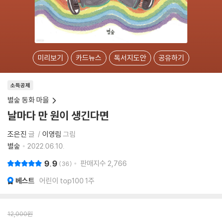
미리보기
카드뉴스
독서지도안
공유하기
소득공제
별숲 동화 마을
날마다 만 원이 생긴다면
조은진
글
이영림
그림
별숲
2022.06.10.
9.9
판매지수
2,766
36
베스트
어린이 top100 1주
12,000
원