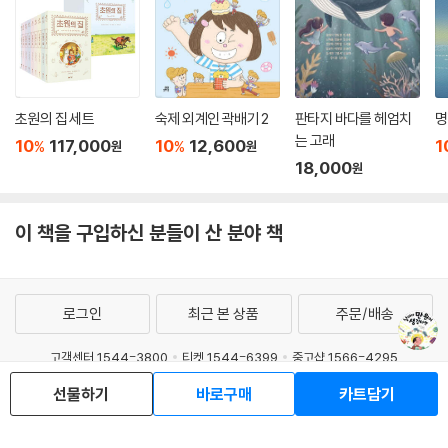
초원의 집 세트
숙제 외계인 곽배기 2
판타지 바다를 헤엄치
명
는 고래
10
117,000
10
12,600
1
%
%
원
원
18,000
원
이 책을 구입하신 분들이 산 분야 책
로그인
최근 본 상품
주문/배송
고객센터 1544-3800
티켓 1544-6399
중고샵 1566-4295
선물하기
바로구매
카트담기
eBook 1:1문의/채팅상담
예스이십사(주) 사업자 정보