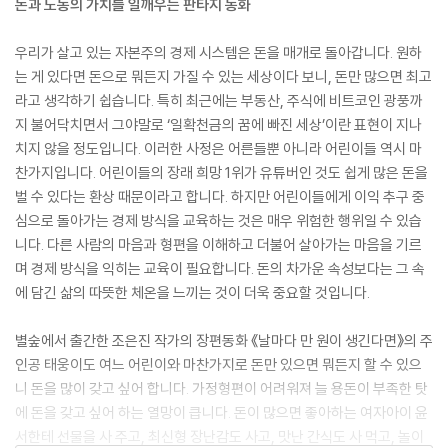
돈과 노동의 가치를 일깨우는 판타지 동화
우리가 살고 있는 자본주의 경제 시스템은 돈을 매개로 돌아갑니다. 원하
는 게 있다면 돈으로 뭐든지 가질 수 있는 세상이다 보니, 돈만 많으면 최고
라고 생각하기 쉽습니다. 특히 최근에는 부동산, 주식에 비트코인 광풍까
지 불어닥치면서 그야말로 ‘일확천금의 꿈에 빠진 세상’이란 표현이 지나
치지 않을 정도입니다. 이러한 사정은 어른들뿐 아니라 어린이들 역시 마
찬가지입니다. 어린이들의 장래 희망 1위가 유튜버인 것도 쉽게 많은 돈을
벌 수 있다는 환상 때문이라고 합니다. 하지만 어린이들에게 이익 추구 중
심으로 돌아가는 경제 방식을 교육하는 것은 매우 위험한 행위일 수 있습
니다. 다른 사람의 마음과 형편을 이해하고 더불어 살아가는 마음을 기르
며 경제 방식을 익히는 교육이 필요합니다. 돈의 차가운 속성보다는 그 속
에 담긴 삶의 따뜻한 체온을 느끼는 것이 더욱 중요할 것입니다.
별숲에서 출간한 조은진 작가의 장편동화 《날마다 만 원이 생긴다면》의 주
인공 태웅이도 여느 어린이와 마찬가지로 돈만 있으면 뭐든지 할 수 있으
니 돈을 많이 갖고 싶어 합니다. 가정형편이 어려워져 늘 용돈이 부족한 탓
에 돈을 갖고 싶어 하는 열망이 큽니다. 돈이 많으면 좋아하는 여자아이 윤
서한테 선물을 사 주고, 최신형 장난감도 사고, 맛난 간식도 사 먹고, 놀이