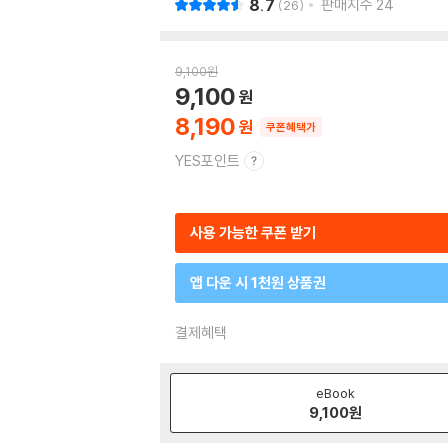
8.7
판매지수
24
26
9,100
원
9,100
8,190
쿠폰혜택가
YES포인트
사용 가능한 쿠폰 받기
앱 다운 시 1천원 상품권
결제혜택
eBook
9,100
원