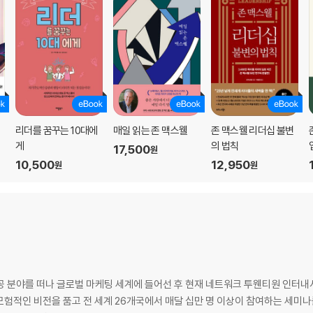
직
리더를 꿈꾸는 10대에
매일 읽는 존 맥스웰
존 맥스웰 리더십 불변
게
의 법칙
17,500
원
10,500
12,950
원
원
분야를 떠나 글로벌 마케팅 세계에 들어선 후 현재 네트워크 투웬티원 인터내셔널(Net
 모험적인 비전을 품고 전 세계 26개국에서 매달 십만 명 이상이 참여하는 세미