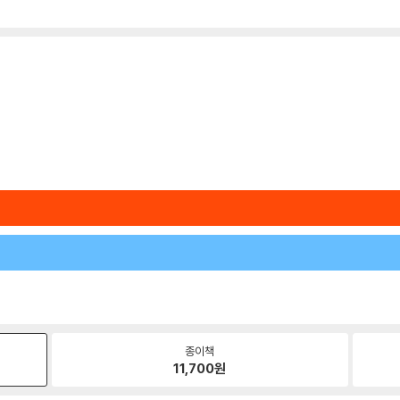
종이책
11,700
원