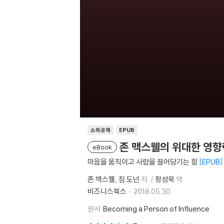
소득공제
EPUB
존 맥스웰의 위대한 영향
eBook
마음을 움직이고 사람을 끌어당기는 힘
EPUB
존 맥스웰
짐 도넌
저
정성묵
역
비즈니스북스
2018.05.30.
원서
Becoming a Person of Influence