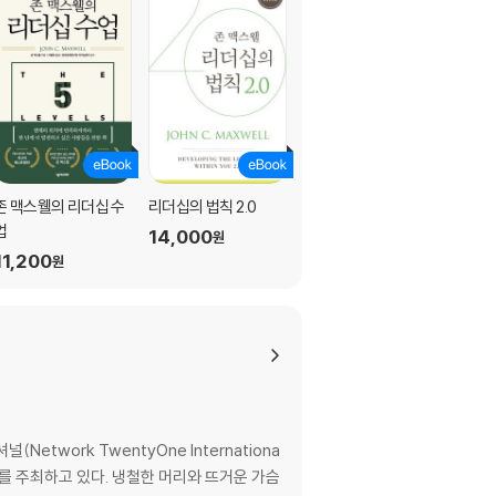
존 맥스웰의 리더십 수
리더십의 법칙 2.0
다시 일어서는 힘
업
14,000
10,500
원
원
11,200
원
work TwentyOne Internationa
나를 주최하고 있다. 냉철한 머리와 뜨거운 가슴