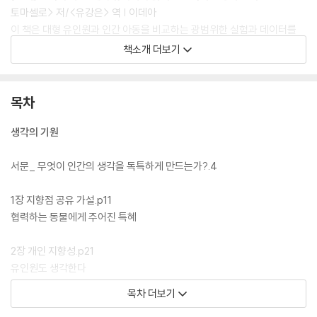
토마셀로> 저/<유강은> 역 | 이데아
이 책은 대형 유인원과 인간 아동을 비교하는 광범위한 실험과 데이터를
바탕으로, 어떻게 초기 인류가 점차 초협동적으로 바뀌고, 결국은 도덕적
책소개 더보기
인 종이 되었는지를 재구성한다. 인류가 직면한 진화적 도전을 통해서 도
덕이 어떻게 인간만의 독특한 감각으로 진화했는지를 추적하고 있는 것이
다. 이 책의 저자인 마이클 토마셀로는 독일 막스플랑크 진화인류학연구소
목차
공동소장으로서 세계적인 영장류학자이다. 진화학자인 장대익 서울대 교
수는 “유인원 중에서 어떻게 사피엔스만이 문명을 이룩할 수 있었을까?
생각의 기원
이 위대한 질문에 답할 단 한명의 과학자라면 그는 단연코 마이클 토마셀
로이어야 한다. 토마셀로만큼 인간과 다른 유인원 종들 사이의 미묘한 간
서문_ 무엇이 인간의 생각을 독특하게 만드는가?.4
극을 들여다본 지구인은 없을 것”이라고 평한바 있다.
1장 지향점 공유 가설.p11
협력하는 동물에게 주어진 특혜
2장 개인 지향성.p21
유인원도 생각한다
목차 더보기
인지의 진화.p24