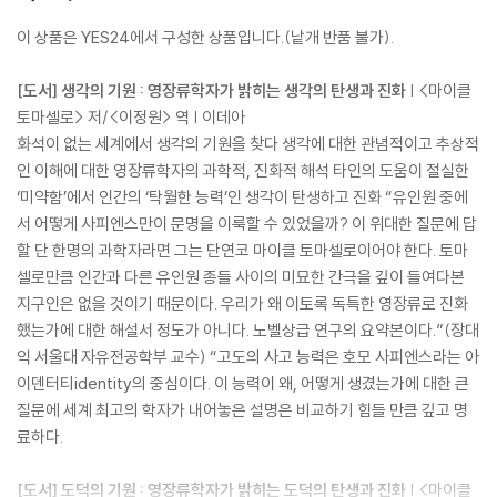
이 상품은 YES24에서 구성한 상품입니다.(낱개 반품 불가).
[도서] 생각의 기원 : 영장류학자가 밝히는 생각의 탄생과 진화
| <마이클
토마셀로> 저/<이정원> 역 | 이데아
화석이 없는 세계에서 생각의 기원을 찾다 생각에 대한 관념적이고 추상적
인 이해에 대한 영장류학자의 과학적, 진화적 해석 타인의 도움이 절실한
‘미약함’에서 인간의 ‘탁월한 능력’인 생각이 탄생하고 진화 “유인원 중에
서 어떻게 사피엔스만이 문명을 이룩할 수 있었을까? 이 위대한 질문에 답
할 단 한명의 과학자라면 그는 단연코 마이클 토마셀로이어야 한다. 토마
셀로만큼 인간과 다른 유인원 종들 사이의 미묘한 간극을 깊이 들여다본
지구인은 없을 것이기 때문이다. 우리가 왜 이토록 독특한 영장류로 진화
했는가에 대한 해설서 정도가 아니다. 노벨상급 연구의 요약본이다.”(장대
익 서울대 자유전공학부 교수) “고도의 사고 능력은 호모 사피엔스라는 아
이덴터티identity의 중심이다. 이 능력이 왜, 어떻게 생겼는가에 대한 큰
질문에 세계 최고의 학자가 내어놓은 설명은 비교하기 힘들 만큼 깊고 명
료하다.
[도서] 도덕의 기원 : 영장류학자가 밝히는 도덕의 탄생과 진화
| <마이클