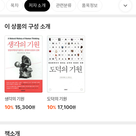
개
목차
저자 소개
관련분류
품목정보
이 상품의 구성 소개
생각의 기원
도덕의 기원
10
15,300
10
17,100
%
%
원
원
책소개