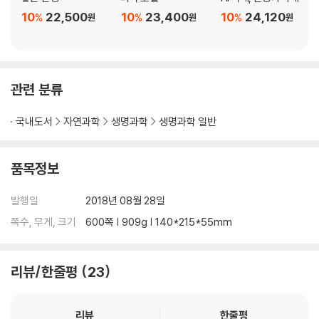
10
22,500
10
23,400
10
24,120
%
%
%
원
원
원
관련 분류
국내도서
자연과학
생명과학
생명과학 일반
품목정보
발행일
2018년 08월 28일
쪽수, 무게, 크기
600쪽 | 909g | 140*215*55mm
리뷰/한줄평
23
리뷰
한줄평