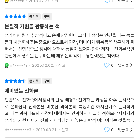
i*****n
2018.07.27.
신고
1
댓글
0
추론을 펼친
종이책
구매
본질적 기원을 관통하는 책
생각하면 뭔가 추상적이고 손에 안잡힌다 그러나 생각은 인간을 다른 동물
들과 차별화해주는 중요한 요소로써 인간, 더나아가 행복등을 탐구하기 위
해서는 선행적으로 생각에 대해서 통찰이 있어야 한다 저자는 진화론적인
관점에서 생각을 탐구하는데 매우 논리적이고 통찰력있는 책이다
n******s
2025.12.02.
신고
0
댓글
0
종이책
구매
재미있는 진화론
인간으로 진화속에서생각의 탄생 배경과 진화하는 과정을 아주 논리적으
로 설파한다 진화론을 비롯한 과학론의 특징이긴 하지만아주 논리적이
고 다른 과학자들의 주장에 대해서도 간략하게 비교 분석하므로서저자의
생각의 기원 나아가 진화론이 타당성이 높은 과학적 이론이라는 것을증명
해 낸다 반드시 생각의 기원이라기 보다는 진화론의 한 줄기로접근해 볼만
d**********3
2019.08.21.
신고
0
댓글
0
한 책이다.