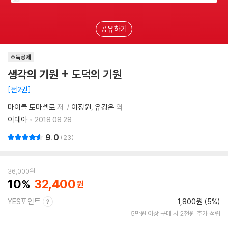
공유하기
소득공제
생각의 기원 + 도덕의 기원
전2권
마이클 토마셀로
저
이정원
유강은
역
이데아
2018.08.28.
9.0
23
36,000
원
10
32,400
YES포인트
1,800원 (5%)
5만원 이상 구매 시 2천원 추가 적립