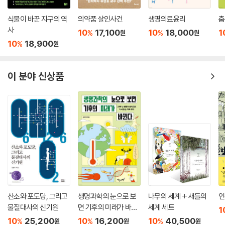
식물이 바꾼 지구의 역
의약품 살인사건
생명의료윤리
춤
사
10
17,100
10
18,000
1
%
%
원
원
10
18,900
%
원
이 분야 신상품
산소와 포도당, 그리고
생명과학의 눈으로 보
나무의 세계 + 새들의
인
물질대사의 신기원
면 기후의 미래가 바뀐
세계 세트
1
다
10
25,200
10
16,200
10
40,500
%
%
%
원
원
원