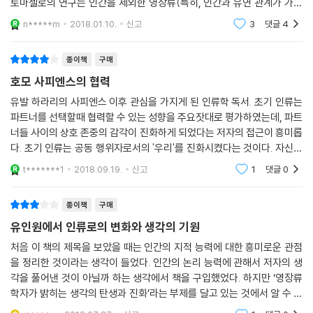
토마셀로의 연구는 인간을 제외한 영장류(특히, 인간과 유연 관계가 가까
운 침팬지, 오랑우탄, 보노보)와 인간(특히, 사회화가 아직 덜된 아기들)을
n*****m
2018.01.10.
신고
3
댓글
4
비교하는 것
종이책
구매
호모 사피엔스의 협력
유발 하라리의 사피엔스 이후 관심을 가지게 된 인류학 독서. 초기 인류는
파트너를 선택할때 협력할 수 있는 성향을 주요잣대로 평가하였는데, 파트
너들 사이의 상호 존중의 감각이 진화하게 되었다는 저자의 접근이 흥미롭
다. 초기 인류는 공동 행위자로서의 '우리'를 진화시켰다는 것이다. 자신이
선량한 파트너라고 어필하며 정체성을 유지하기 위해 집단에서 결정한 규
t*******1
2018.09.19.
신고
1
댓글
0
칙을 따라야했
종이책
구매
유인원에서 인류로의 변화와 생각의 기원
처음 이 책의 제목을 보았을 때는 인간의 지적 능력에 대한 흥미로운 관점
을 정리한 것이라는 생각이 들었다. 인간의 논리 능력에 관해서 저자의 생
각을 풀어낸 것이 아닐까 하는 생각에서 책을 구입했었다. 하지만 ‘영장류
학자가 밝히는 생각의 탄생과 진화’라는 부제를 달고 있는 것에서 알 수 있
듯, 인류의 진화 과정에서 생각이 어떤 과정을 통해서 생겨났는지에 대한