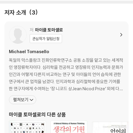
유인원은 생각한다.p34
경쟁을 위한 인지능력.p50
저자 소개
3
3장 공동 지향성.p59
인간의 생각이 침팬지와 다른 이유
저
마이클 토마셀로
관심작가 알림신청
새로운 유형의 협력.p63
새로운 유형의 협력 커뮤니케이션.p85
Michael Tomasello
양자 간 생각.p113
독일의 막스플랑크 진화인류학연구소 공동 소장을 맡고 있는 세계적
관점: 시점을 옮길 수 있는 능력.p123
인 영장류학자이다. 심리학을 전공하고 영장류의 인지능력과 문화가
인간과 어떻게 다른지 비교하는 연구 및 아이들의 언어 습득에 관한
4장 집단 지향성.p129
연구에서 큰 업적을 남겼다. 인지과학과 심리철학에 중요한 기여를
어느 누구의 관점도 아닌 생각의 탄생
한 연구자에게 수여하는 ‘장 니코드 상Jean Nicod Prize’ 외에 다수
의 학술상을 수상했으며, 세계적으로 몇 손가락 안에 꼽히는 다학제
펼쳐보기
문화의 출현.p133
적 연구자로 인정받는다. 사회성과 협력에 초점을 두고 인간의 사회
관습 커뮤니케이션의 출현.p148
적 인지능력의 기원을 연구했으며, 영장류의 인지 과정의 이해에 큰
마이클 토마셀로
의 다른 상품
주체 중립적 생각.p177
기여를 했다. 구겐하임 재단, 영국 아카데미, 네덜란드
객관성: 특정한 시점이 없는 관점.p186