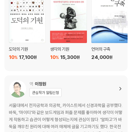
5장 협력에 기원을 둔 인간의 생각.p191
인간만의 전유물, 생각에 깃든 사회성
인간 인지의 진화 이론들.p195
사회성과 생각.p206
개체발생의 역할.p220
도덕의 기원
생각의 기원
언어의 구축
결론_ 화석 없는 세계에서 생각의 기원을 찾다.p227
10
17,100
10
15,300
24,000
%
%
원
원
원
옮긴이의 글.p237
참고문헌.p242
찾아보기.p259
역
이정원
관심작가 알림신청
도덕의 기원
서울대에서 전자공학과 의공학, 카이스트에서 신경과학을 공부했다.
서문_ 왜 인간만이 도덕을 진화시켰을까?.5
바둑, ‘마이티’와 같은 보드게임과 퍼즐 문제를 좋아하여 생각이 어떻
게 작동하고 습관이 어떻게 형성되는지에 관심이 많다. ‘알파고’가 바
1장_ 상호 의존 가설.11
둑을 깨우친 원리에 대해 여러 매체에 글을 기고하기도 했다. 한국전
미래의 협업을 위한 타인의 안녕