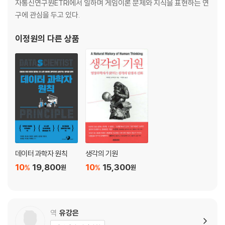
자통신연구원ETRI에서 일하며 게임이론 문제와 지식을 표현하는 연
구에 관심을 두고 있다.
2장_ 협력의 진화.27
인간의 협력이 침팬지와 다른 이유
이정원
의 다른 상품
협력의 토대.31
대형 유인원의 협력.49
친족과 친구에 기반을 둔 친사회성.74
3장_ 2인칭 도덕.83
‘우리we’는 ‘무임승차자’를 배제한다
협동과 도움 주기.90
공동 지향성.105
2인칭 행위.117
데이터 과학자 원칙
생각의 기원
공동 헌신.128
원초적 ‘해야 함’.153
10
19,800
10
15,300
%
%
원
원
4장_ ‘객관적’ 도덕.165
옳고 그름에 대한 인류의 문화적 감각
역
유강은
문화와 충성.171