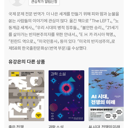
집단 지향성.180
관심작가 알림신청
문화적 행위.188
국제 문제 전문 번역가. 더 나은 세계를 만들기 위해 피와 땀과 눈물을
도덕적 자기관리.206
쏟는 사람들의 이야기에 관심이 많다. 옮긴 책으로 『The LEFT』, 『노
원초적인 옳고 그름.230
동계급 세계사』, 『우리 시대의 병적 징후들』, 『불안한 승리』, 『21세기
결미: 에덴동산 이후.243
를 살아가는 반자본주의자를 위한 안내서』, 『E. H. 카 러시아 혁명』,
『핀란드 역으로』, 『미국민중사』 등이 있다. 『미국의 반지성주의』로
5장_ 협력 그 이상인 인간 도덕.253
제58회 한국출판문화상(번역 부문)을 수상했다.
인간만의 전유물, 도덕에 깃든 사회성
도덕 진화 이론들.258
유강은
의 다른 상품
지향점 공유와 도덕.268
개체발생의 역할.285
결론_ 때로 이기적인,
그러나 결국은 도덕적인.291
옮긴이의 글.302
참고문헌.307
찾아보기.330
좋은 전쟁
과학 소설
AI 시대, 전쟁의 미래