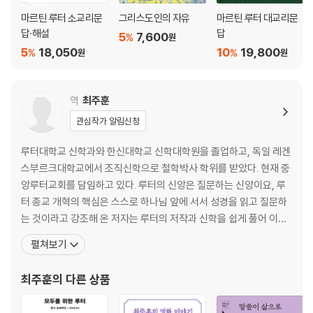
마르틴 루터 소교리문
그리스도인의 자유
마르틴 루터 대교리문
성구색인
답·해설
답
5
7,600
%
원
5
18,050
10
19,800
%
%
원
원
역
최주훈
관심작가 알림신청
루터대학교 신학과와 한신대학교 신학대학원을 졸업하고, 독일 레겐
스부르크대학교에서 조직신학으로 철학박사 학위를 받았다. 현재 중
앙루터교회를 담임하고 있다. 루터의 신앙은 질문하는 신앙이요, 루
터 종교 개혁의 핵심은 스스로 하나님 앞에 서서 성경을 읽고 질문하
는 것이라고 강조해 온 저자는 루터의 저작과 신학을 쉽게 풀어 이야
기하면서 오늘의 교회를 설명하는 데 연구의 초점을 맞추고 있다. 학
펼쳐보기
문적 엄정함과 목회적 열정 사이의 균형을 잃지 않으면서 현실의 문
제를 냉철하게 바라보고 성경에서 그 해답을 모색한다. 교회의 역사
최주훈
의 다른 상품
와 신학을 명화로 해설하는 것에도 관심이 많다. 저서로는 《예배란 무