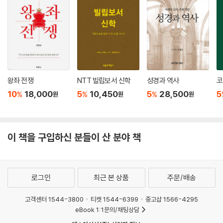
만 질문이 제기되는 순간 시간을 규정할 말이 없다는 사실을 깨닫는다고
말했다. 믿음 또한 마찬가지다. 잘 믿는 것처럼 여기지만 믿음이 뭐냐고 묻
는 순간 그 실체가 파악되지 않는다. 루터 신학의 정수를 담고 있는 『소교
리문답』은 우리 신앙의 고갱이를 드러내기 위해 질문이라는 방식을 동원
한다. 진리는 질문하는 이들에게만 모습을 드러내기 때문이다. 루터가 제
시한 대답은 간명하지만 우리가 어긋나지 않도록 해주는 준거점 역할을 톡
왕좌 전쟁
NTT 빌립보서 신학
성경과 역사
코
톡히 하고 있다. 모호한 삶을 살아가면서 그 간명한 대답을 복잡화할 능력
10
18,000
5
10,450
5
28,500
5
을 기르는 것은 우리 모두의 과제다.
%
%
%
원
원
원
_김기석, 청파교회 담임목사
마르틴 루터의 『대교리문답』에 이어 『소교리문답』이 새롭게 출간되어 매
이 책을 구입하신 분들이 산 분야 책
우 기쁘다. 루터는 종교개혁 이후 지역 교회들을 순회하면서 목사와 설교
자들에게 신자들을 향한 신앙 교육의 중요성을 강조하였다. 사실 루터가
독일어로 성경을 번역하기 이전 자국어로 된 성경을 읽어 볼 수 없었던 수
많은 신자들에게, 성경말씀을 압축하여 문답 형식으로 쉽게 교재를 만들어
로그인
최근 본 상품
주문/배송
보급하는 일은 매우 중요하였다. 그러한 가운데 루터는 『대교리문답』을 통
고객센터 1544-3800
티켓 1544-6399
중고샵 1566-4295
해 교역자와 신자들에게 보다 정밀하고 세심한 신앙 지식을 가르치도록 인
eBook 1:1문의/채팅상담
도하고자 했고, 『소교리문답』을 통해 신자들이 일반 가정에서 어른 아이