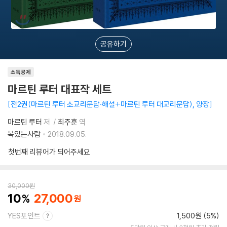
공유하기
소득공제
마르틴 루터 대표작 세트
전2권(마르틴 루터 소교리문답·해설+마르틴 루터 대교리문답), 양장
마르틴 루터
저
최주훈
역
복있는사람
2018.09.05.
첫번째 리뷰어가 되어주세요
30,000
원
10
27,000
YES포인트
1,500원 (5%)