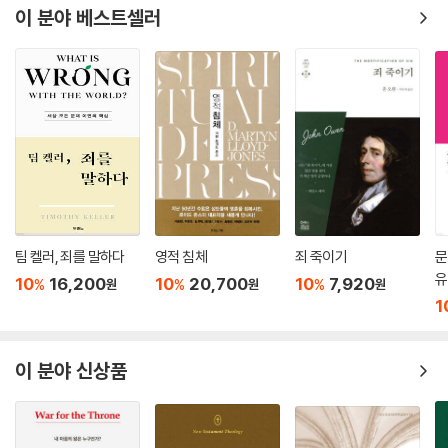
전하게 되어 평화를 누리는 것이 하나님의 뜻입니다.
에 종교개혁 500주년을 떠나보내며 『소교리문답』이 나왔다. 『소교리문
이 분야 베스트셀러
레 19:15 너희는 재판할 때에 불의를 행하지 말며 가난한 자의 편을 들지
답』은 『대교리문답』에 비해 내용이 단순하고 문체도 간결하지만, 성경과
말며 세력 있는 자라고 두둔하지 말고 공의로 사람을 재판할지며.
사도적 전통이 가르치는 바를 정확하게 짚어가면서 그 가르침의 무게와 깊
레 19:18 원수를 갚지 말며 동포를 원망하지 말며 네 이웃 사랑하기를 네
이도 잃지 않고 있다.
자신과 같이 사랑하라. 나는 여호와이니라.
루터는 기독교 진리에 무지한 이들이 이 문답서를 통해 복음의 원리를 바
『대교리문답』, 162. "이 계명의 우선되고 분명한 의미는 가난하고 무고한
로 알기를 원하였다. 또한 목회자들에게는 그 진리를 깊이 알고 바르게 가
자들을 향해 거짓 증언하고 고소하며 중상모략을 일삼는 자들을 벌하는 공
르치며 그 원리에 따라 살 것을 촉구하였다. 이 문답서 전체를 읽으면서 깨
적 집행에 분명한 방점이 있습니다."
닫는 바는, ‘우리가 땅 위에서 정처 없는 나그네로 살지 않고 하나님 나라의
『대교리문답』, 164. "모든 사람이 이웃을 도와 그의 권리를 지탱하도록 해
백성이 되어 그리스도와 동행하며 사는 것이 얼마나 큰 은혜이며 놀라운
야 합니다. 정당하고 바른 권리는 위축당하거나 왜곡되지 않도록 증진하고
영광인가’라는 사실이다.
단호히 보호해야 합니다. 특별히 법을 다루는 자들이 목표로 삼아야 할 것
이런 의미에서 본 문답서는 아직 영적으로 계몽되지 못한 이들을 위한 기
팀 켈러, 죄를 말하다
영적 침체
죄 죽이기
문
은 이것입니다. 모든 사건을 정직하고 공평하게 다루어야 합니다. 옳은 것
독교 교리의 친절한 몽학선생이면서, 장성한 분량에 이른 이들을 진리의
유
10
16,200
10
20,700
10
7,920
%
%
%
원
원
원
은 옳다고 해야 합니다. 돈이나 재물이나 명예나 권력 때문에 정의를 왜곡
깊은 강물과 은혜의 넓은 바다로 인도하는 선한 안내자다. 무엇보다, 복음
1
하거나 숨기거나 억압해서는 안 됩니다. 이것이 바로 이 계명의 핵심이며,
의 진리를 가지고 있으면서도 그것을 바르게 가르치지 못하고 그것에 따라
법정에서 일어나는 모든 문제에 적용되는 가장 명확한 뜻입니다."
옳게 살지 못하는 무지하고 영적으로 우둔한 우리 모두를 깨우는 강력한
_『마르틴 루터 소교리문답?해설』, 제2부 해설
_신앙의 대화 ‘십계명’ 중에
이 분야 신상품
각성제다.
서
_전광식, 고신대학교 전 총장, 현 신학과 교수
--- 본문 중에서
어거스틴은 시간이 무엇이냐고 묻기 전까지는 시간에 대해서 아는 듯하지