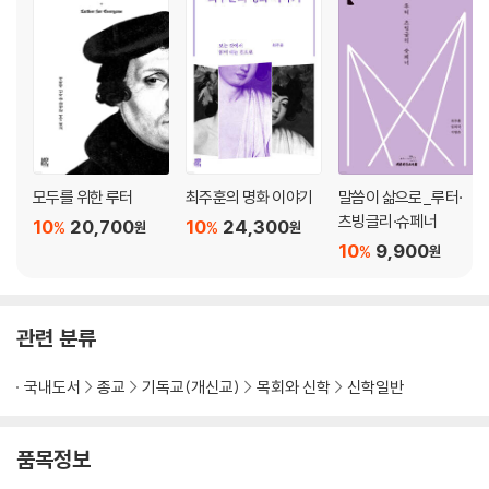
모두를 위한 루터
최주훈의 명화 이야기
말씀이 삶으로_루터·
츠빙글리·슈페너
10
20,700
10
24,300
%
%
원
원
10
9,900
%
원
관련 분류
국내도서
종교
기독교(개신교)
목회와 신학
신학일반
품목정보