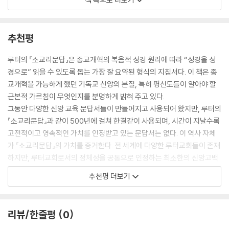
므로 죄 용서가 없는 곳은 교회가 아닙니다. 그런 곳에는 진정한 거룩함도
없습니다. 그러므로 누구든지 복음과 죄 용서 없이 자기 행위와 공로로 거
룩함을 얻으려는 자가 있다면, 그는 스스로를 교회에서 축출하고 분리시키
추천평
는 꼴이 됩니다.
_『마르틴 루터 대교리문답』, 제2부 ‘신조’ 중에서
루터의 『소교리문답』은 종교개혁의 복음적 성경 원리에 따라 “성경을 성
경으로” 읽을 수 있도록 돕는 가장 잘 요약된 형식의 지침서다. 이 책은 종
그리스도교의 가르침이 담긴 교리문답서를 아주 짧고 간명하게 펴냅니다.
교개혁을 가능하게 했던 기독교 신앙의 본질, 특히 평신도들이 알아야 할
시찰단과 함께 교구들을 돌아보며 목격한 비참하고 가슴 아픈 상황이 저로
근본적 가르침이 무엇인지를 분명하게 밝혀 주고 있다.
하여금 이 책을 쓰도록 압박했습니다. 오, 사랑의 하나님, 제가 보았던 이
그동안 다양한 신앙 교육 문답서들이 만들어지고 사용되어 왔지만, 루터의
비탄의 상황을 보소서! 동네마다 배우지 못한 사람들, 그리스도교의 가르
『소교리문답』과 같이 500년에 걸쳐 한결같이 사용되며, 시간이 지날수록
침이 무엇인지 전혀 알지 못하는 이들이 여기저기 가득했고, 상황이 이러
고전적이고 영속적인 가치를 인정받고 있는 문답서는 없다. 이 역사 자체
한데도 목사들 대부분은 무능하고 가르칠 능력이 없었습니다. 그럼에도 사
가 『소교리문답』의 가치를 증거한다. 전 세계에 다양한 루터교회들이 존재
람들은 모두 자신을 그리스도인이라고 자처합니다. 그러면서 "나는 세례
하지만, 루터교회로서의 정체성을 공통으로 인정하는 최소한의 신앙고백
받았고 성찬에도 참례한다"고 말합니다. 하지만 십계명, 신조, 주기도가 무
서가 바로 이 책 『소교리문답』이고, 수많은 교파의 벽을 넘어 개신교 신학
추천평 더보기
엇인지 전혀 알지 못한 채 소나 돼지처럼 생각 없이 살아갑니다. 상황이 이
의 정수를 담은 책으로 널리 소개되고 있다.
렇다 보니, 복음이 들어온 곳조차 복음의 자유를 처참히 오용하고 있습니
이번에 옮긴이의 수고로 깔끔하게 번역된 『소교리문답』 본문과 권위 있는
다.
역본에 근거한 적절한 해설이 출판된 것을 참으로 감사하게 생각한다. 루
리뷰/한줄평
0
_『마르틴 루터 소교리문답?해설』, ‘마르틴 루터 서문’ 중에서
터 자신이 늘 하루를 시작하기 전 묵상하며 영감을 얻었던 이 책이, 종교개