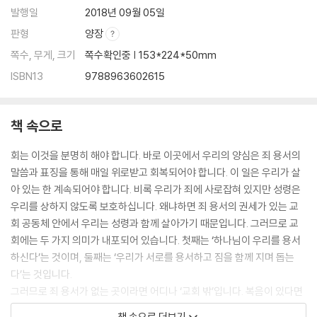
발행일
2018년 09월 05일
판형
양장
쪽수, 무게, 크기
쪽수확인중 | 153*224*50mm
ISBN13
9788963602615
책 속으로
회는 이것을 분명히 해야 합니다. 바로 이곳에서 우리의 양심은 죄 용서의
말씀과 표징을 통해 매일 위로받고 회복되어야 합니다. 이 일은 우리가 살
아 있는 한 계속되어야 합니다. 비록 우리가 죄에 사로잡혀 있지만 성령은
우리를 상하지 않도록 보호하십니다. 왜냐하면 죄 용서의 권세가 있는 교
회 공동체 안에서 우리는 성령과 함께 살아가기 때문입니다. 그러므로 교
회에는 두 가지 의미가 내포되어 있습니다. 첫째는 ‘하나님이 우리를 용서
하신다’는 것이며, 둘째는 ‘우리가 서로를 용서하고 짐을 함께 지며 돕는
다’는 것입니다.
그러므로 죄 용서가 없는 곳이라면 어디나 ‘교회 밖’입니다. 복음이 있다면
죄 용서가 있다는 뜻이고, 복음이 없다면 죄 용서가 없다는 뜻입니다. 그러
책 속으로 더보기