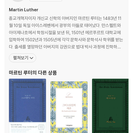
제1부 마르틴 루터 소교리문답
Martin Luther
마르틴 루터 서문
종교개혁자이자 개신교 신학의 아버지인 마르틴 루터는 1483년 11
1. 십계명
월 10일 독일 아이스레벤에서 광부의 아들로 태어났다. 만스펠트와
2. 신조
아이제나흐에서 학창시절을 보낸 뒤, 1501년 에르푸르트 대학교에
3. 주기도
입학하여 1502년과 1505년에 각각 문학사와 문학석사 학위를 받는
4. 세례
다. 출세를 열망하던 아버지의 강권으로 법대 박사 과정에 진학하지
5. 열쇠의 직무와 참회
만, 슈토테른하임에서 만난 뇌우 아래서 수도사가 되기로 서원한다.
펼쳐보기
6. 성만찬
곧바로 학업을 중단하고 2주 만에 에르푸르트의 아우구스티누스 수
7. 아침기도와 저녁기도
도원에 입회하여, 1507년 사제로 안수받게 된다. 1512년 비텐베르
마르틴 루터
의 다른 상품
8. 식사 전후 기도
크 대학교에서 신학박사 학위를 받은 이래로 성서학을 가르
9. 의무표
제2부 해설_신앙의 대화
1. 십계명
2. 신조
3. 주기도
4. 세례
5. 성만찬