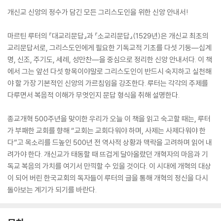
개신교 신앙의 정수가 담긴 모든 그리스도인을 위한 신앙 안내서!
마르틴 루터의 『대교리문답』과 『소교리문답』(1529년)은 개신교 최초의
교리문답서로, 그리스도인에게 필요한 기독교적 기초를 다섯 기둥―십계
명, 신조, 주기도, 세례, 성만찬―을 중심으로 정리한 신앙 안내서다. 이 책
에서 그는 앞선 다섯 항목이야말로 그리스도인이 반드시 숙지하고 실천해
야 할 가장 기본적인 신앙의 가르침임을 강조한다. 루터는 각각의 주제를
다루면서 복음적 이해가 무엇인지 문답 형식을 취해 설명한다.
종교개혁 500주년을 맞이한 우리가 오늘 이 책을 읽고 숙고할 때는, 루터
가 부패한 교회를 향해 “교회는 교회다워야 하며, 사제는 사제다워야 한
다”고 목소리를 드높인 500년 전 역사적 상황과 맥락을 고려하며 읽어 내
려가야 한다. 개신교가 태동할 때 뜨겁게 달아올랐던 개혁자의 마음과 기
독교 복음의 가치를 여기서 만끽할 수 있을 것이다. 이 시대에 개혁의 대상
이 되어 버린 한국교회의 독자들이 루터의 글을 통해 개혁의 정신을 다시
돌아보는 계기가 되기를 바란다.