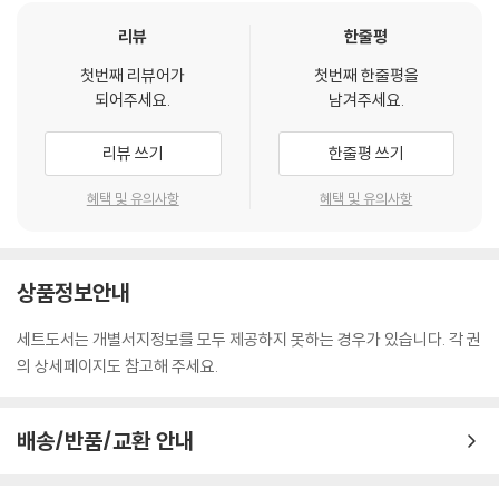
혁 신앙의 역동성을 새롭게 체험하기 원하는 한국교회의 모든 그리스도인
103 '뒤에서 헐뜯는다'는 것은 무슨 뜻입니까?
에게 풍부한 영감을 제공하기를 바란다.
리뷰
한줄평
중상모략하며 뒤에서 험담하며 깎아내리는 것입니다. 그 입에서 나오는 독
_박일영, 전 루터대학교 총장
설이 결국 자신의 영혼을 멍들게 만듭니다. 그 대신 우리는 언제나 이웃의
첫번째 리뷰어가
첫번째 한줄평을
되어주세요.
남겨주세요.
이름과 명예를 존중하고 세우는 데 힘써야 합니다.
마르틴 루터의 『대교리문답』에 이어 『소교리문답』까지 우리말로 번역되
약 4:11 형제들아, 서로 비방하지 말라. 형제를 비방하는 자나 형제를 판단
어 출간된 것을 진심으로 축하한다. 루터의 신학이 유난히도 척박한 이 땅
리뷰 쓰기
한줄평 쓰기
하는 자는 곧 율법을 비방하고 율법을 판단하는 것이라. 네가 만일 율법을
에 두 책이 그의 종교개혁 정신과 가르침을 대중에게 널리 전하는 채널이
판단하면 율법의 준행자가 아니요 재판관이로다.
되었으면 좋겠다. 『소교리문답』은 개신교 최초의 교리문답서라는 점에서
혜택 및 유의사항
혜택 및 유의사항
시 15:1-5 여호와여, 주의 장막에 머무를 자 누구오며 주의 성산에 사는 자
독특한 가치가 있을 뿐 아니라, 이후에 이어지는 개신교 교리문답의 기본
누구오니이까. 정직하게 행하며 공의를 실천하며 그의 마음에 진실을 말하
틀과 내용을 형성하는 데 중대한 영향을 미친 작품이다. 다섯 가지 주제 아
며 그의 혀로 남을 허물하지 아니하고 그의 이웃에게 악을 행하지 아니하
래 기독교의 진리를 신학의 상아탑에서 쓰는 언어가 아니라, 어린아이들과
며 그의 이웃을 비방하지 아니하며 그의 눈은 망령된 자를 멸시하며 여호
상품정보안내
교육을 받지 못한 이들도 이해할 수 있는 시장의 언어로 쉽게 전한 것이 이
와를 두려워하는 자들을 존대하며 그의 마음에 서원한 것은 해로울지라도
책이 오랜 세월 대중에게 사랑받는 이유이며 비결일 것이다. 평이한 언어
세트도서는 개별서지정보를 모두 제공하지 못하는 경우가 있습니다. 각 권
변하지 아니하며 이자를 받으려고 돈을 꾸어 주지 아니하며 뇌물을 받고
로 중요한 복음의 진리를 효과적으로 전달한 것이 이 책의 묘미이며, 그래
의 상세페이지도 참고해 주세요.
무죄한 자를 해하지 아니하는 자이니 이런 일을 행하는 자는 영원히 흔들
서 루터가 소망한 대로 모든 그리스도인에게 신앙의 길라잡이가 될 만한
리지 아니하리이다.
가치가 있다.
104 하나님께서 이 계명으로 요청하시는 것은 무엇입니까?
_박영돈, 고려신학대학원 교의학 교수
배송/반품/교환 안내
진실에 대한 사랑입니다. 특히 이웃에 대하여 흠 없고 진실하게 되기를 바
라십니다. 우리의 말과 행동으로 이웃의 명예와 이름이 손상되지 않고, 온
작년에 종교개혁 500주년을 맞이하며 『대교리문답』이 출간되었고, 이번