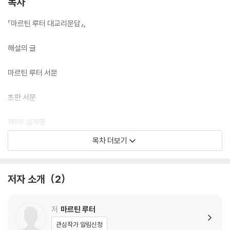
목차
『마르틴 루터 대교리문답』,
해설의 글
마르틴 루터 서문
초판 서문
제1부 십계명
제2부 신조
목차 더보기
제3부 주기도
제4부 세례
제5부 성만
저자 소개
2
『마르틴 루터 소교리문답?해설』
저
마르틴 루터
해설의 글
관심작가 알림신청