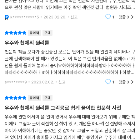
근차근 읽어보고 있다. 이번에 고른 책은 천문학 사전인데 우주,천문학 쪽
인류는 몇천 년 전부터 천문학을 연구해 왔다. 오래된 학문인만큼 천문학
으로 관심 많은 사람이 읽기에는 아주 딱인 책인것 같다. 법원공 시리즈가
의 범위는 광범위하며, 천문학을 정확히 알기 위해서는 천문학의 역사에
그렇듯 딱 고등학교 과정까지에다가 조금 어려운 부분까지 섞은거라 내용
k***********5
2023.02.26.
신고
1
댓글
0
이 그렇게 어
대한 이해도 필요하다. 이 책에서는 종교·신화의 우주 창조론부터 ‘빅 크런
치’. ‘빅 립’ 등 우주의 역사를 소개하고 있다. 또한 이 책의 저자인 후타마세
종이책
구매
도시후미는 일반 상대성 이론, 우주론 등을 전공한 우주물리학자로 ‘원소’,
우주와 천체의 원리를
‘상대성 이론’ 등 물리학의 기초 개념을 소개하여 우주에서 일어나는 다양
한 현상을 보다 쉽게 이해할 수 있도록 돕고 있다.
천문학 책들 보다가 중간중간 모르는 단어가 있을 때 일일이 네이버나 구
글에 검색해봐야 할 때가 있었는데 이 책은 그런 번거러움을 없애주고 개
념을 쉽게 풀이해 놓아서 좋아요하하하하하하하하하핳하ㅏ하하하하하ㅏ
하하하하하하하하ㅏㅎ하ㅏ하하하하하하하하하하하하하하하하ㅏ하핳하
하하하하하ㅏ하하하하하하하하하하하ㅏ하하하하핳하하하하하하하하하
s********9
2023.02.02.
신고
1
댓글
0
ㅏㅎ하하하하하하하ㅏㅎ하ㅏ하하
종이책
구매
우주와 천체의 원리를 그리믕로 쉽게 풀이한 천문학 사전
우주에 관한 에세이 쓸 일이 있어서 우주에 대해 알아보기 위해 구매한 책
이에요. 그림과 글이 적절히 잘 섞여 있고, 개념을 하나씩 잘 설명해 주셔서
아이가 이해하기에는 좋았던 것 같아요. 그림도 귀엽고 단순하게 잘 그려
져 있어서 아이가 흥미를 가지고 읽기에 매우 좋았어요. 우주에 대해 여러