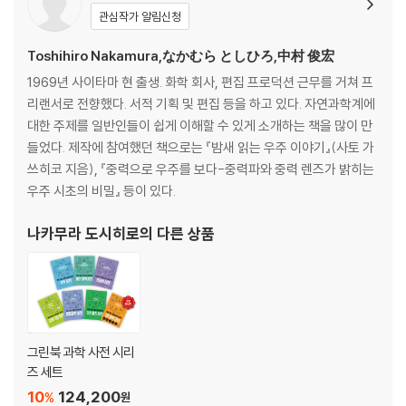
관심작가 알림신청
Toshihiro Nakamura,なかむら としひろ,中村 俊宏
1969년 사이타마 현 출생. 화학 회사, 편집 프로덕션 근무를 거쳐 프
리랜서로 전향했다. 서적 기획 및 편집 등을 하고 있다. 자연과학계에
대한 주제를 일반인들이 쉽게 이해할 수 있게 소개하는 책을 많이 만
들었다. 제작에 참여했던 책으로는 『밤새 읽는 우주 이야기』(사토 가
쓰히코 지음), 『중력으로 우주를 보다-중력파와 중력 렌즈가 밝히는
우주 시초의 비밀』 등이 있다.
나카무라 도시히로
의 다른 상품
그린북 과학 사전 시리
즈 세트
10
124,200
%
원