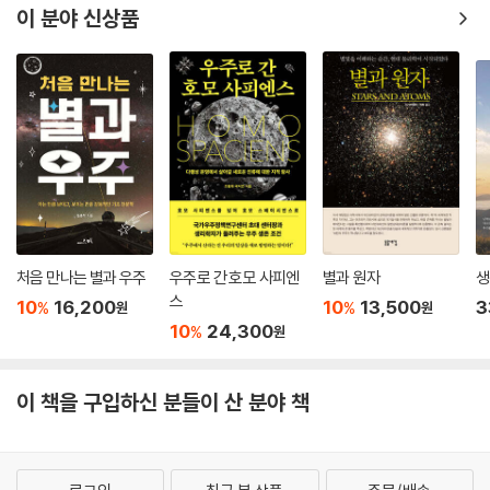
이 분야 신상품
처음 만나는 별과 우주
우주로 간 호모 사피엔
별과 원자
생
스
10
16,200
10
13,500
3
%
%
원
원
10
24,300
%
원
이 책을 구입하신 분들이 산 분야 책