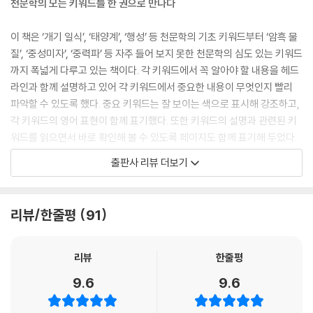
천문학의 모든 키워드를 한 권으로 만나다
이 책은 ‘개기 일식’, ‘태양계’, ‘행성’ 등 천문학의 기초 키워드부터 ‘암흑 물
질’, ‘중성미자’, ‘중력파’ 등 자주 들어 보지 못한 천문학의 심도 있는 키워드
까지 폭넓게 다루고 있는 책이다. 각 키워드에서 꼭 알아야 할 내용을 헤드
라인과 함께 설명하고 있어 각 키워드에서 중요한 내용이 무엇인지 빨리
파악할 수 있도록 했다. 중요 키워드는 잘 보이는 색으로 표시해 강조하고,
각 키워드의 영어 표현이 함께 표기했다. 또한 키워드의 설명과 관련된 키
워드를 읽으면서 바로 확인해 볼 수 있도록 페이지도 함께 표기해 두었다.
중·고등학교 교육 과정에 나오는 천문학의 기초 키워드를 하나하나 들여다
출판사 리뷰 더보기
보고 정리하며 청소년들은 학습서로서 큰 도움을 받을 수 있다. 또한 천문
학에 관심이 많은 성인들은 중ㆍ고등학교 교육 과정에 나오는 기초 개념
을 다시 들여다보며 기초적인 학문적 토대를 완성해 본 후 심도 있는 개념
리뷰/한줄평
91
까지 익힐 수 있다.
필요할 때마다 꺼내 보는 천문학 사전!
리뷰
한줄평
9.6
9.6
책, 뉴스, 과학관 해설 표지판 등에 나오는 천문학 용어 중 모르는 것이 있
으면 이 책의 마지막에 나오는 찾아보기 부분을 확인해 보자. 숫자가 가리