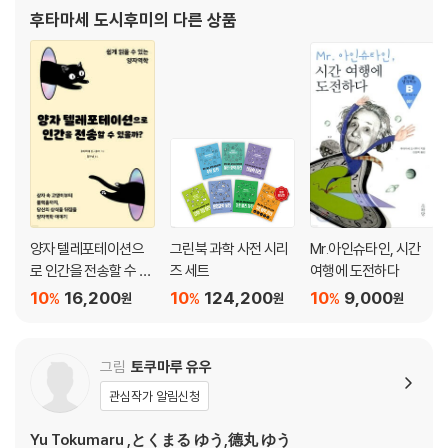
지의 관측적·이론적 연구에 착수했다. 주요 저서로는 『우주 물리학』
후타마세 도시후미
의 다른 상품
(현대 물리학 ‘기초 시리즈’9), 『
우주를 연구한 철학자·과학자
09 허셜 228
10 아인슈타인 228
제6장 우주의 역사 229
우주를 연구한 철학자·과학자
11 허블 254
12 가모브 254
양자 텔레포테이션으
그린북 과학 사전 시리
Mr.아인슈타인, 시간
로 인간을 전송할 수 있
즈 세트
여행에 도전하다
제7장 우주와 관련된 기초 용어 255
을까?
10
16,200
10
124,200
10
9,000
%
%
%
원
원
원
찾아보기 298
그림
토쿠마루 유우
관심작가 알림신청
Yu Tokumaru ,とくまる ゆう,德丸 ゆう