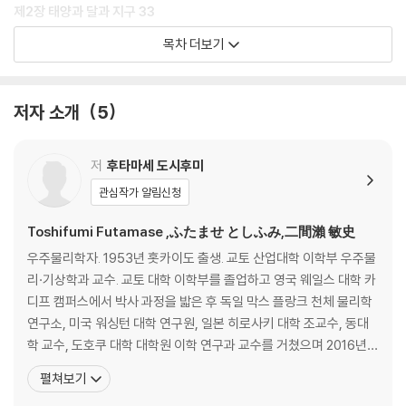
제2장 태양과 달과 지구 33
목차 더보기
우주를 연구한 철학자·과학자
03 프톨레마이오스(별칭: 톨레미) 66
04 코페르니쿠스 66
저자 소개
5
제3장 태양계의 친구들 67
저
후타마세 도시후미
우주를 연구한 철학자·과학자
관심작가 알림신청
05 케플러 116
06 갈릴레이 116
Toshifumi Futamase ,ふたませ としふみ,二間瀨 敏史
우주물리학자. 1953년 홋카이도 출생. 교토 산업대학 이학부 우주물
제4장 항성의 세계 117
리·기상학과 교수. 교토 대학 이학부를 졸업하고 영국 웨일스 대학 카
디프 캠퍼스에서 박사 과정을 밟은 후 독일 막스 플랑크 천체 물리학
우주를 연구한 철학자·과학자
연구소, 미국 워싱턴 대학 연구원, 일본 히로사키 대학 조교수, 동대
07 뉴턴 196
학 교수, 도호쿠 대학 대학원 이학 연구과 교수를 거쳤으며 2016년부
08 핼리 196
터 교토 산업 대학 교수, 도호쿠 대학 명예 교수를 맡고 있다. 전공은
펼쳐보기
일반 상대성 이론, 우주론. 중력 렌즈를 이용해 암흑물질과 암흑 에너
제5장 우리 은하와 은하 우주 197