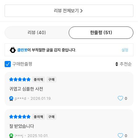
리뷰 전체보기
리뷰
40
한줄평
51
클린봇
이 부적절한 글을 감지 중입니다.
설정
구매한줄평
추천순
종이책
구매
귀엽고 심플한 사전
p***d
2026.01.19.
0
종이책
구매
잘 받았습니다
l***j
2025.10.01.
0