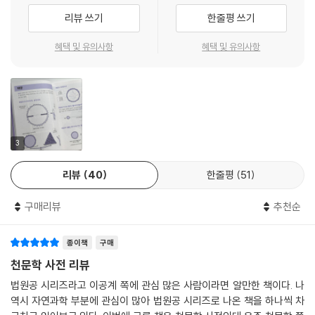
킨 쪽을 따라가면 설명이 실려 있다. 또한 ‘여러 가지 천체’, ‘태양과 달과 지
리뷰 쓰기
한줄평 쓰기
구’, ‘태양계의 친구들’, ‘항성의 세계’, ‘우리 은하와 은하 우주’, ‘우주의 역
사’, ‘우주와 관련된 기초 용어’와 같이 총 7장으로 구성되어 있는 이 책은
혜택 및 유의사항
혜택 및 유의사항
각 항목이 따로 독립되어 있기 때문에 아무 데나 펼쳐 읽어도 상관없다. 그
리고 관련 주제는 가까운 위치에 정리해 두었기 때문에 함께 읽으면 한층
이해가 깊어질 것이다. 언제든지 필요할 때마다 읽고 싶은 곳부터 찾아 천
문학의 세계에 들어갈 수 있다.
딱딱한 형식의 사전에서 벗어난 그림으로 쉽게 풀이한 사전!
3
리뷰
40
한줄평
51
사전이라고는 해도 기존에 생각하는 딱딱한 형식의 사전에서 벗어나 쉽고
재미있게 학습할 수 있도록 구성했다. 백만 광년 너머에서 지구로 찾아온
구매리뷰
추천순
외계인 캐릭터 페포는 이 책 전반에 모습을 보이며 각 키워드의 심도 있는
설명을 하거나 각 키워드와 연관된 개념의 페이지를 안내하는 등 우주 강
종이책
구매
의를 하며 이해를 돕고 있다. 또한 문자로 된 설명으로 이해하기 어려운 키
워드는 간략한 일러스트와 함께 설명하고 있어 이해하기 쉽게 도와준다.
천문학 사전 리뷰
법원공 시리즈라고 이공계 쪽에 관심 많은 사람이라면 알만한 책이다. 나
개념, 원리, 역사, 과학자까지 알찬 구성의 천문학 사전!
역시 자연과학 부분에 관심이 많아 법원공 시리즈로 나온 책을 하나씩 차