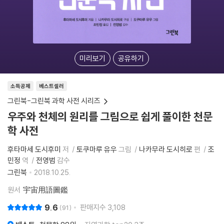
미리보기
공유하기
소득공제
베스트셀러
그린북-그린북 과학 사전 시리즈
우주와 천체의 원리를 그림으로 쉽게 풀이한 천문
학 사전
후타마세 도시후미
저
토쿠마루 유우
그림
나카무라 도시히로
편
조
민정
역
전영범
감수
그린북
2018.10.25.
원서
宇宙用語圖鑑
9.6
판매지수
3,108
91