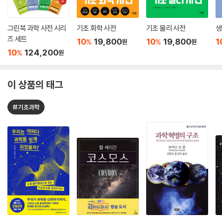
그린북 과학 사전 시리
기초 화학 사전
기초 물리 사전
생
즈 세트
10
19,800
10
19,800
1
%
%
원
원
10
124,200
%
원
이 상품의 태그
#기초과학