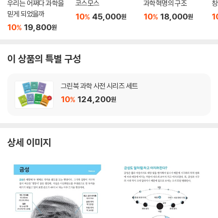
우리는 어쩌다 과학을
코스모스
과학혁명의 구조
창
믿게 되었을까
10
45,000
10
18,000
1
%
%
원
원
10
19,800
%
원
이 상품의 특별 구성
그린북 과학 사전 시리즈 세트
10
124,200
%
원
상세 이미지