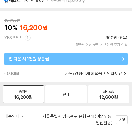
베스트
천문학
88위
자연과학 top20 3주
18,000
원
10
16,200
YES포인트
900원 (5%)
5만원 이상 구매 시 2천원 추가 적립
앱 다운 시 1천원 상품권
결제혜택
카드/간편결제 혜택을 확인하세요
종이책
eBook
원서
16,200
원
12,600
원
배송안내
서울특별시 영등포구 은행로 11(여의도동,
변경
일신빌딩)