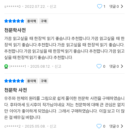
원리도 알 수 있었어요. 우주에 대해 처음 알게 되는 내용도 잘 알 수 있었
s******0
2022.07.22.
신고
1
댓글
0
던 책입니다
종이책
구매
천문학사전
가끔 읽고싶을 때 한장씩 읽기 좋습니다.추천합니다.가끔 읽고싶을 때 한
장씩 읽기 좋습니다.추천합니다.가끔 읽고싶을 때 한장씩 읽기 좋습니다.
추천합니다.가끔 읽고싶을 때 한장씩 읽기 좋습니다.추천합니다.가끔 읽고
싶을 때 한장씩 읽기 좋습니다.추천합니다.
l*******1
2025.08.12.
신고
0
댓글
0
종이책
구매
천문학 사전
우주와 천체의 원리를 그림으로 쉽게 풀이한 천문학 사전을 구매하였습니
다. 후타마세 도시후미 작가님이네요 저는 천문학에 대해 큰 관심은 없지
만 아이가 좋아하게 되었습니다. 그래서 구매하였습니다. 이걸 보고 더 많
은 걸 배우길 바랍니다.
c******2
2025.05.08.
신고
0
댓글
0