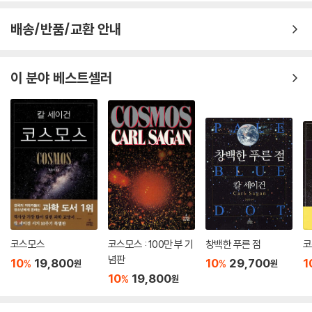
배송/반품/교환 안내
이 분야 베스트셀러
코스모스
코스모스 : 100만 부 기
창백한 푸른 점
코
념판
10
19,800
10
29,700
1
%
%
원
원
10
19,800
%
원