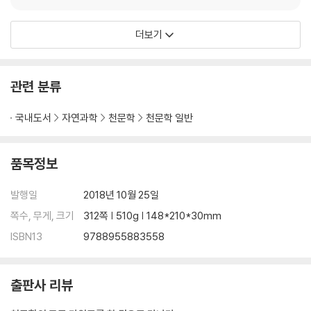
더보기
관련 분류
국내도서
자연과학
천문학
천문학 일반
품목정보
발행일
2018년 10월 25일
쪽수, 무게, 크기
312쪽 | 510g | 148*210*30mm
ISBN13
9788955883558
출판사 리뷰