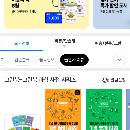
리뷰/한줄평
도서정보
배송/반품/교환
91
소개
관련분류
품목정보
출판사 리뷰
그린북-그린북 과학 사전 시리즈
알림신청