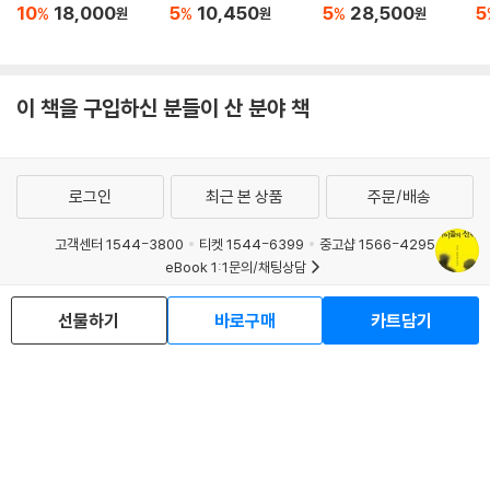
10
18,000
5
10,450
5
28,500
5
%
%
%
원
원
원
이 책을 구입하신 분들이 산 분야 책
로그인
최근 본 상품
주문/배송
고객센터 1544-3800
티켓 1544-6399
중고샵 1566-4295
eBook 1:1문의/채팅상담
예스이십사(주) 사업자 정보
선물하기
바로구매
카트담기
이용약관
개인정보처리방침
청소년보호정책
PC버전
회사소개
거래처관계자께
도서홍보
광고
Copyright © YES24 Corp. All Rights Reserved.
MATOM5