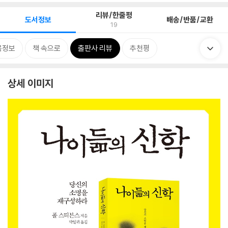
리뷰/한줄평
도서정보
배송/반품/교환
19
목정보
책 속으로
출판사 리뷰
추천평
상세 이미지