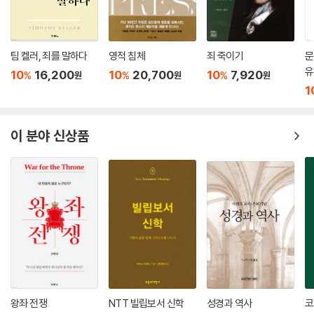
팀 켈러, 죄를 말하다
영적 침체
죄 죽이기
문
유
10
16,200
10
20,700
10
7,920
%
%
%
원
원
원
1
이 분야 신상품
왕좌 전쟁
NTT 빌립보서 신학
성경과 역사
코