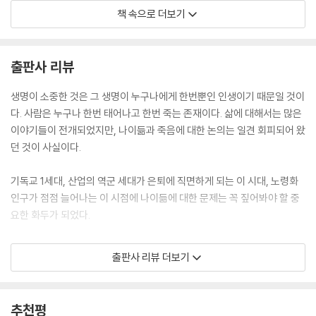
리고 멸망의 포로로 사로잡으면서 ‘자신만의 생명’을 가지고 있는 듯 보이
책 속으로 더보기
기 때문이다. 그러나 이 최후의 적은 그리스도의 죽음으로 완파 당했고, 이
죽음의 죽음은 그리스도의 부활로 증명되었다. 그리스도 안에 있는 사람에
게 죽음은 현세의 두려움이나 영원한 결과가 아니다.
(239쪽)
출판사 리뷰
예수의 부활로부터 우리는 이번 생과 다음 생 사이의 단절과 연속 두 가지
생명이 소중한 것은 그 생명이 누구나에게 한번뿐인 인생이기 때문일 것이
모두를 확인할 수 있다. 사도 바울은 부활 이후의 몸을 ‘영의 몸’이라고 부
다. 사람은 누구나 한번 태어나고 한번 죽는 존재이다. 삶에 대해서는 많은
르는데, 이는 우리가 하늘을 두둥실 떠다니는 형체 없는 유령이라는 말이
이야기들이 전개되었지만, 나이듦과 죽음에 대한 논의는 일견 회피되어 왔
아니라 우리의 영적 욕구를 완전히 구현한 실제 육체를 가진 사람을 말한
던 것이 사실이다.
다. 바울은 씨앗과 다 자란 식물을 비교한다. 만약 우리가 이 땅에서보다 더
완전하고 참된 인간이 되면, 관계, 창조성, 기업, 일, 무엇보다도 하나님의
기독교 1세대, 산업의 역군 세대가 은퇴에 직면하게 되는 이 시대, 노령화
아름다운 임재를 제대로 누리게 될 것이다. 많은 사람이 자신이 얻을 수 있
인구가 점점 늘어나는 이 시점에 나이듦에 대한 문제는 꼭 짚어봐야 할 중
는 모든 것과 할 수 있는 모든 일을 이 짧은 인생에 구겨 넣으려고 한다. 마
요한 화두가 되었다.
치 여기가 전부인 것처럼 말이다.
(241쪽)
본서는 약 80권의 참고문헌과 300여개의 각주를 바탕으로 견고하게 쓰
출판사 리뷰 더보기
여졌지만, 저자의 삶의 내공과 탁월한 필력으로 매우 경쾌하고 재미있게
집필되었다.
--- 본문 중에서
저자는 은퇴를 재구성하며, 소명을 새롭게 하도록 비전과 통찰력을 제시한
추천평