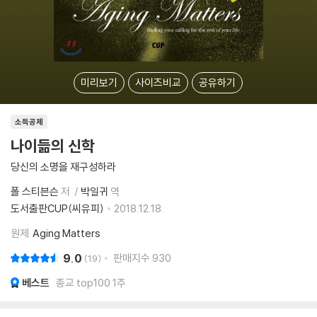
미리보기
사이즈비교
공유하기
소득공제
나이듦의 신학
당신의 소명을 재구성하라
폴 스티븐슨
저
박일귀
역
도서출판CUP(씨유피)
2018.12.18.
원제
Aging Matters
9.0
판매지수
930
19
베스트
종교 top100 1주