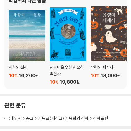
박일귀
의 다른 상품
착함의 철학
청소년을 위한 친절한
유령의 세계사
유럽사
10
16,200
10
18,000
%
%
원
원
10
19,800
%
원
관련 분류
국내도서
종교
기독교(개신교)
목회와 신학
신학일반