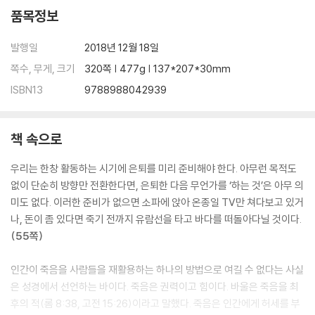
품목정보
발행일
2018년 12월 18일
쪽수, 무게, 크기
320쪽 | 477g | 137*207*30mm
ISBN13
9788988042939
책 속으로
우리는 한창 활동하는 시기에 은퇴를 미리 준비해야 한다. 아무런 목적도
없이 단순히 방향만 전환한다면, 은퇴한 다음 무언가를 ‘하는 것’은 아무 의
미도 없다. 이러한 준비가 없으면 소파에 앉아 온종일 TV만 쳐다보고 있거
나, 돈이 좀 있다면 죽기 전까지 유람선을 타고 바다를 떠돌아다닐 것이다.
(55쪽)
인간이 죽음을 사람들을 재활용하는 하나의 방법으로 여길 수 없다는 사실
은 성경에서 선언하는 바이다. 죽음은 권력이고 힘이다. 바울은 죽음을 최
후의 적(롬 8:38, 고전 15:26)이라고 말했다. 죽음은 인간에게 허세를 부