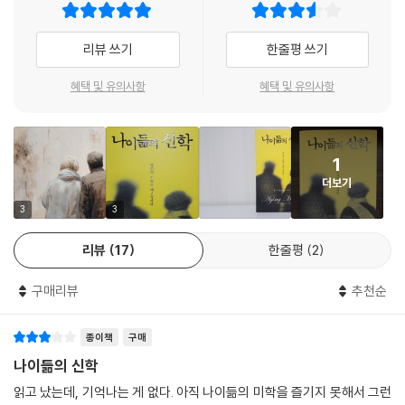
이 책에서 무엇을 얻을 수 있는가?
적이며, 성경적인 대안을 제시한다.
◆ 관점 ? 나이듦을 은퇴의 경험을 재구성하는 기회이며, 새로운 기회가
- 폴 피어스 (캐리연구소 건강한 노년센터)
리뷰 쓰기
한줄평 쓰기
열리는 성숙의 과정으로 보게 된다.
◆ 소망 ? 믿음으로 인해 우리가 과거보다 더 나은 미래를 내다볼 수 있게
혜택 및 유의사항
혜택 및 유의사항
된다는 사실을 깨닫는다.
◆ 인도 ? 삶의 목적과 의미인 ‘소명’을 발견하도록 인도한다.
◆ 영적 성장 ? 악덕을 다루고 미덕을 키우고 영적 훈련을 진행하면서 나
이듦의 과정을 영적인 여정으로 볼 수 있도록 돕는다. 그 결과 좀 더 전인적
1
인 인간이 되고 하나님과 친밀해지고 이웃과 사랑을 나누며 창조 질서와
더보기
조화를 이루게 된다.
3
3
◆ 실제적인 지침 ? 유언장 작성하기, 인생 후반기 검토하기, 죽음과 사후
의 삶 준비하기 등을 다룬다.
리뷰
17
한줄평
2
이 책을 최대한 활용하는 방법
구매리뷰
추천순
나이든 사람뿐 아니라 청장년이나 노인을 돕고자 하는 사람 모두 읽을 수
있다. 이 책은 주석을 많이 달았을 뿐 아니라 책 끝에 참고 문헌과 색인도
종이책
구매
실어 놓았다. 각 장 마지막에는 토론에 도움이 될 만한 질문거리를 제시했
나이듦의 신학
고, 관련 성경 구절로 성경 공부도 할 수 있게 했다. 개별적으로 공부할 수
읽고 났는데, 기억나는 게 없다. 아직 나이듦의 미학을 즐기지 못해서 그런
도 있지만, 그룹으로 모여서 활용하는 데 더 초점을 맞추었다. 예컨대 그룹