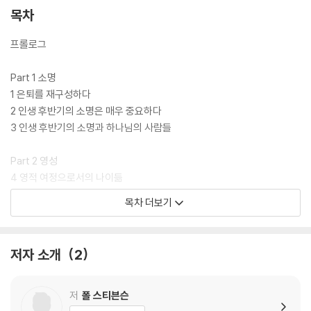
목차
프롤로그
Part 1 소명
1 은퇴를 재구성하다
2 인생 후반기의 소명은 매우 중요하다
3 인생 후반기의 소명과 하나님의 사람들
Part 2 영성
4 영적 여정으로서의 나이듦
5 나이듦의 악덕
목차 더보기
6 나이듦의 미덕
Part 3 유산
저자 소개
2
7 다방면의 유산 남기기
8 인생 돌아보기와 인생 미리보기
9 끝은 또 다른 시작
저
폴 스티븐슨