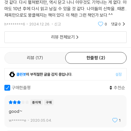
것 같다. 다시 펼쳐봤지만, 역시 닫고 나니 아무것도 기억나는 게 없다. 아
으로 모일 경우, 9~10주 동안 구성원들이 미리 한 장씩 읽고 와서 토론하
마도 10년 후에 다시 읽고 남길 수 있을 것 같다. 나이듦의 신학을...때론..
거나 성경 공부를 진행할 수 있다. 성경 공부를 할 때는 이 주제에 관해 ‘성
제목만으로도 뭉클해지는 책이 있다. 이 책은 그런 책인가 보다.^^
경은 뭐라고 말한다’라는 식으로 진행되지 않는다. 그보다는 성경 텍스트
h********6
2024.12.26.
신고
0
댓글
0
에 관해 각자가 스스로 질문을 품어 보고 내 삶에 유용하게 적용할 만한 답
을 찾아가면 된다.
리뷰 전체보기
리뷰
17
한줄평
2
클린봇
이 부적절한 글을 감지 중입니다.
설정
구매한줄평
추천순
종이책
구매
good~
w******e
2020.05.04.
1