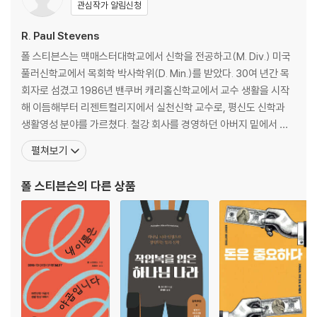
관심작가 알림신청
에필로그
참고문헌
R. Paul Stevens
색인
폴 스티븐스는 맥매스터대학교에서 신학을 전공하고(M. Div.) 미국
주
풀러신학교에서 목회학 박사학위(D. Min.)를 받았다. 30여 년간 목
회자로 섬겼고 1986년 밴쿠버 캐리홀신학교에서 교수 생활을 시작
해 이듬해부터 리젠트컬리지에서 실천신학 교수로, 평신도 신학과
생활영성 분야를 가르쳤다. 철강 회사를 경영하던 아버지 밑에서 잡
역부, 회계, 사무직 등을 두루 경험했고, 목수 일을 배워 건설업 분야
펼쳐보기
에서 일하며 자비량 목사로 교회를 섬기기도 했다. 이 경험을 통해 그
는 예배당에 갇힌 신학이 아닌 삶의 현장을 무대로 삼는 ‘생활 신학’을
폴 스티븐슨
의 다른 상품
강조했다. 저서로는 「21세기 위한 평신도