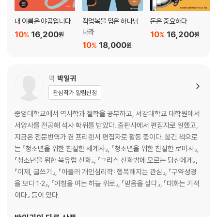
내 이름은 야곱입니다
작업복을 입은 하나님
돈은 중요하다
나라
10
16,200
10
16,200
%
%
원
원
10
18,000
%
원
역
박일귀
관심작가 알림신청
중앙대학교에서 역사학과 철학을 공부하고, 서강대학교 대학원에서
서양사를 전공해 석사 학위를 받았다. 출판사에서 편집자로 일했고,
지금은 전문번역가 겸 프리랜서 편집자로 활동 중이다. 옮긴 책으로
는 『청소년을 위한 친절한 세계사』, 『청소년을 위한 친절한 로마사』,
『청소년을 위한 북유럽 신화』, 『그리스 신화밖에 모르는 당신에게』,
『이제, 글쓰기』, 『아들러 개인심리학: 행복해지는 관심』, 『구약성경
을 보다 1·2』, 『아침을 여는 하늘 위로』, 『믿음을 살다』, 『대화는 기적
이다』 등이 있다.