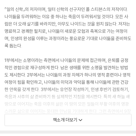
『일의 신학』의 저자이며, 일터 신학의 선구자인 폴 스티븐스의 저작이다.
나이듦을 두려워하는 이유 중 하나는 죽음이 두려워서일 것이다. 모든 사
람은 더 오래 살기를 바라지만, 아무도 나이드는 것을 원치 않는다. 저자는
명료하고 경쾌한 필치로, 나이듦이 새로운 모험과 축복으로 가는 여정이
며, 인생의 완성을 이루는 과정이라는 풍요로운 기대로 나이듦을 준비하도
록 돕는다.
1부에서는 소명이라는 측면에서 나이듦의 문제에 접근하며, 은퇴를 긍정
적인 경험으로 재구성하게 한다. 남은 생애를 위한 소명을 발견하는 방법
도 제시한다. 2부에서는 나이듦의 과정 자체가 하나의 영적 훈련이나 영적
여정이 됨을 확인하고, 나이듦의 미덕과 악덕을 통해 나이듦에 관한 건강
한 안목을 갖게 한다. 3부에서는 유언장 작성하기, 인생 후반기 검토하기,
죽음과 사후의 삶 준비하기 등 실제적인 지침을 제시한다. 특히 새 하늘 새
땅으로 이어지는 죽음 이후의 삶은 이 땅의 모든 일들이 부활 이후의 영광
스러운 삶으로 이어지는 웅대한 만남을 기대하게 한다. 그런 측면에서 9장
“끝은 또 다른 시작”은 나이듦의 신학의 결정판이며, 죽음에 대한 흥분과
책소개 더보기
기대와 소망을 품게 하는 하이라이트이다.