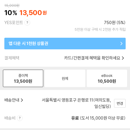
15,000
원
10
13,500
YES포인트
750원 (5%)
5만원 이상 구매 시 2천원 추가 적립
앱 다운 시 1천원 상품권
결제혜택
카드/간편결제 혜택을 확인하세요
종이책
eBook
원제
13,500
원
10,500
원
배송안내
서울특별시 영등포구 은행로 11(여의도동,
변경
일신빌딩)
배송비
유료
(도서 15,000원 이상 무료)