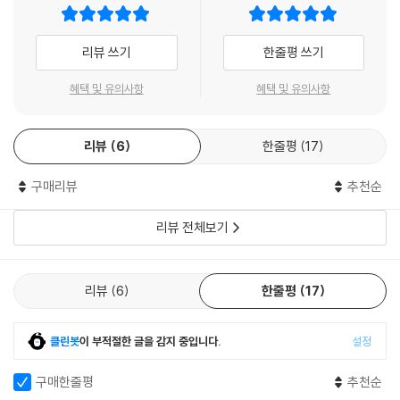
“요즘 시대에 진짜 올바른 그리스도인의 모습이 뭔지 깊이 깨달았다. 우리
가 따라야 할 전통교회의 모습은 어땠는지, 어떻게 해서 기독교가 전과 다
리뷰 쓰기
한줄평 쓰기
르게 변했는지도 많이 배웠고 만화라서 쉽고 흥미진진해 빠르게 페이지를
넘겼다. 모든 기독교인들에게 강력추천!!!”
혜택 및 유의사항
혜택 및 유의사항
- 쭈니
리뷰
6
한줄평
17
“만화로 되어 있어서 읽기도 편하고(그림이 참 이쁨) 전하고자 하는 분명
한 메시지가 스르륵 하고 마음속에 잘 전달된다. 우리에게 교회의 의미는
구매리뷰
추천순
무엇인지, 우리의 교회는 어떠해야 하는지, 몸 된 교회인 우리의 삶은 어떠
해야 할지 묵상해볼 좋은 기회가 됐다.”
리뷰 전체보기
- 연우일기
리뷰
6
한줄평
17
클린봇
이 부적절한 글을 감지 중입니다.
설정
구매한줄평
추천순