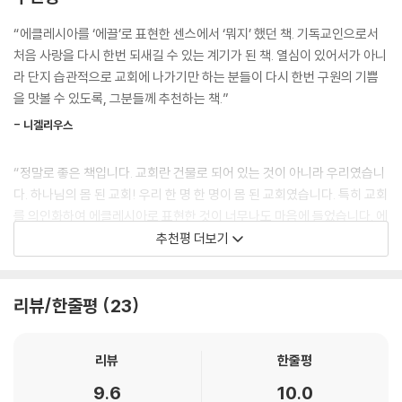
뿌리를 다각도로 파헤치고 교회의 진정한 본질을 성경과 교회사를 통해 발
견해나간다.
“에클레시아를 ‘에끌’로 표현한 센스에서 ‘뭐지’ 했던 책. 기독교인으로서
교회를 영양실조로 몰아간 근원은 교회가 먹어온 기묘한 두 가지 ‘알약’으
처음 사랑을 다시 한번 되새길 수 있는 계기가 된 책. 열심이 있어서가 아니
로 표현되며, 작가는 그것들을 해체하여 분석하는 방식으로 먼저 문제 제
라 단지 습관적으로 교회에 나가기만 하는 분들이 다시 한번 구원의 기쁨
기를 한다. 이 과정에서 교회의 시스템적인 문제에만 화두를 국한시키지
을 맛볼 수 있도록, 그분들께 추천하는 책.”
않고, 그리스도인들 스스로에게 질문을 던질 수 있도록 이끈다. 그리스도
- 니겔리우스
인들이 자기 꿈과 자아실현만을 추구하고 기도하는 현실과, 교회가 더 좋
은 건물, 더 큰 프로젝트를 이루려 골몰하는 현실이 이 이야기 속에 예리하
“정말로 좋은 책입니다. 교회란 건물로 되어 있는 것이 아니라 우리였습니
게 겹쳐지며, 결국 그리스도인 개개인과 교회가 같은 문제를 공유하고 있
다. 하나님의 몸 된 교회! 우리 한 명 한 명이 몸 된 교회였습니다. 특히 교회
음을 드러낸다. 회복의 과정은 교회가 먹어야 할 참된 양식인 ‘진리의 빵’의
를 의인화하여 에클레시아로 표현한 것이 너무나도 마음에 들었습니다. 에
재료들을 찾아가는 추리로 전개된다. 초기 교회와 종교개혁을 아우르는 교
끌이 먹고 있는 잘못된 약을 내가 먹고 있었고, 내가 진정 먹어야 하는 것은
추천평 더보기
회사 속의 실제 인물들을 등장시켜서 풀어가는 후반부 내용은, 초반의 날
에빵인 하나님의 말씀이었습니다. 이 책은 만화로 되어 있지만 한 번만 읽
카로운 전개와는 또 다른 감동과 뜨거운 도전을 준다. 교회 된 우리를 다시
고 말 책이 아니라 꾸준히 묵상해야 하는 책입니다!! 예수님의 믿음도 더욱
금 발견하게 하는 이 책은 그리스도인이라면 누구나 분명히 큰 울림을 받
더 깊이 묵상하고 싶습니다! 세상의 악한 모든 것 벗어버리고 오직 예수님
리뷰/한줄평
23
을 내용으로 가득하다. 쉽고 재미있지만 결코 가볍지 않은 메시지로 부담
의 믿음을 회복하는 사람이 되고 싶습니다. 이 책을 만나게 해주셔서 너무
없이 선물하기에도 제격이다. 오랜 신앙생활로 구원의 감격이 희미해진 그
나 감사합니다. 진심으로 추천합니다.”
리스도인이나 이제 막 신앙생활을 시작한 초신자 모두에게 유익할 것이다.
리뷰
한줄평
- 곰탱히
9.6
10.0