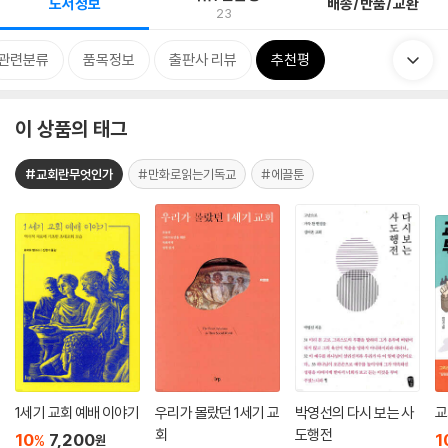
도서정보
배송/반품/교환
23
관련분류
품목정보
출판사 리뷰
추천평
이 상품의 태그
#교회란무엇인가
#만화로읽는기독교
#에끌툰
1세기 교회 예배 이야기
우리가 몰랐던 1세기 교
박영선의 다시 보는 사
교
회
도행전
10
7,200
1
%
원