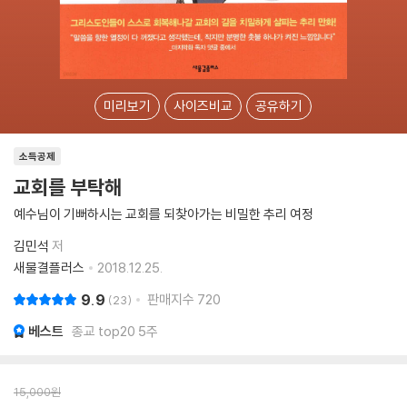
미리보기
사이즈비교
공유하기
소득공제
교회를 부탁해
예수님이 기뻐하시는 교회를 되찾아가는 비밀한 추리 여정
김민석
저
새물결플러스
2018.12.25.
9.9
판매지수
720
23
베스트
종교 top20 5주
15,000
원