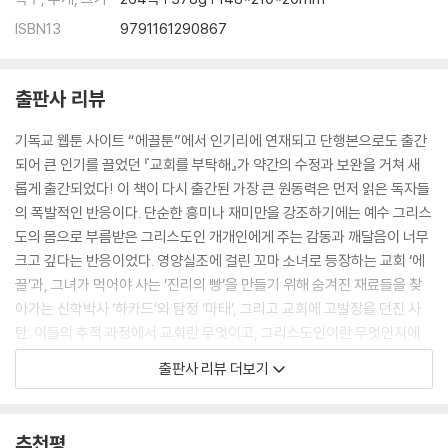
ISBN13
9791161290867
출판사 리뷰
기독교 웹툰 사이트 “에끌툰”에서 인기리에 연재되고 단행본으로도 출간
되어 큰 인기를 끌었던 『교회를 부탁해』가 약간의 수정과 보완을 거쳐 새
롭게 출간되었다! 이 책이 다시 출간된 가장 큰 원동력은 먼저 읽은 독자들
의 폭발적인 반응이다. 단순한 흥미나 재미만을 강조하기에는 예수 그리스
도의 몸으로 부름받은 그리스도인 개개인에게 주는 감동과 깨달음이 너무
크고 깊다는 반응이었다. 영양실조에 걸린 꼬마 소녀로 등장하는 교회 ‘에
끌’과, 그녀가 먹어야 사는 ‘진리의 빵’을 만들기 위해 숨겨진 재료들을 찾
아가는 신학박사 ‘하카드’와 탐정 ‘마태’, 그리고 교회에 고발장을 던진 사
탄. 이들의 추적 과정에서 교회란 무엇이고, 그리스도인이란 무엇인지에
대한 끊임없는 질문과 힌트가 이어진다. 그와 함께 교회가 왜 건물로 인식
출판사 리뷰 더보기
되는지, 복음 전파에 왜 ‘회개’가 빠져 있는지, ‘믿음’은 왜 순종하는 삶과 동
떨어진 개념이 되어 있는지를 질문하고 그 해답을 찾아가는 과정이 긴박감
넘치게 전개된다. 작가는 교회가 어디서부터 무너지기 시작했는지 그 깊은
추천평