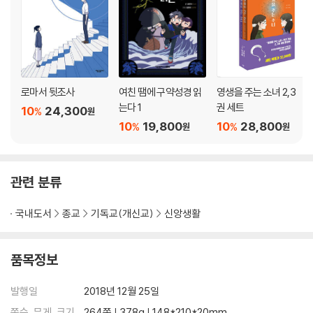
로마서 뒷조사
여친 땜에 구약성경 읽
영생을 주는 소녀 2,3
는다 1
권 세트
10
24,300
%
원
10
19,800
10
28,800
%
%
원
원
관련 분류
국내도서
종교
기독교(개신교)
신앙생활
품목정보
발행일
2018년 12월 25일
쪽수, 무게, 크기
264쪽 | 378g | 148*210*20mm