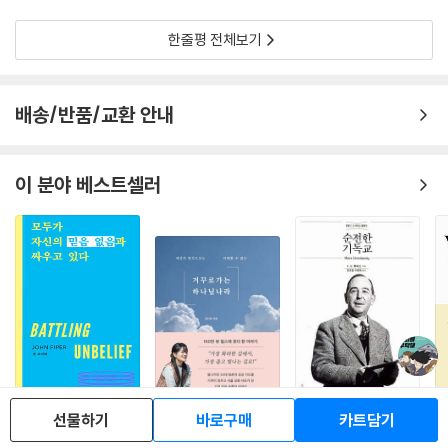
한줄평 전체보기
배송/반품/교환 안내
이 분야 베스트셀러
선물하기
바로구매
카트담기
모두가 자신의 믿음 없
거꾸로 가는 하나님 나
순전한 기독교
팀
음과 싸우고 있다
라