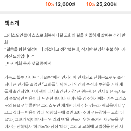
10
12,600
10
25,200
%
%
원
원
책소개
그리스도인들이 스스로 회복해나갈 교회의 길을 치밀하게 살피는 추리 만
화!
“말씀을 향한 열정이 다 꺼졌다고 생각했는데, 작지만 분명한 촛불 하나가
켜진 느낌입니다”
_마지막화 독자 댓글 중에서
기독교 웹툰 사이트 “에끌툰”에서 인기리에 연재되고 단행본으로도 출간
되어 큰 인기를 끌었던 『교회를 부탁해』가 약간의 수정과 보완을 거쳐 새
롭게 출간되었다! 이 책이 다시 출간된 가장 큰 원동력은 먼저 읽은 독자들
의 폭발적인 반응이다. 단순한 흥미나 재미만을 강조하기에는 예수 그리스
도의 몸으로 부름받은 그리스도인 개개인에게 주는 감동과 깨달음이 너무
크고 깊다는 반응이었다. 영양실조에 걸린 꼬마 소녀로 등장하는 교회 ‘에
끌’과, 그녀가 먹어야 사는 ‘진리의 빵’을 만들기 위해 숨겨진 재료들을 찾
아가는 신학박사 ‘하카드’와 탐정 ‘마태’, 그리고 교회에 고발장을 던진 사