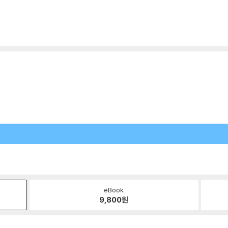
eBook
9,800
원