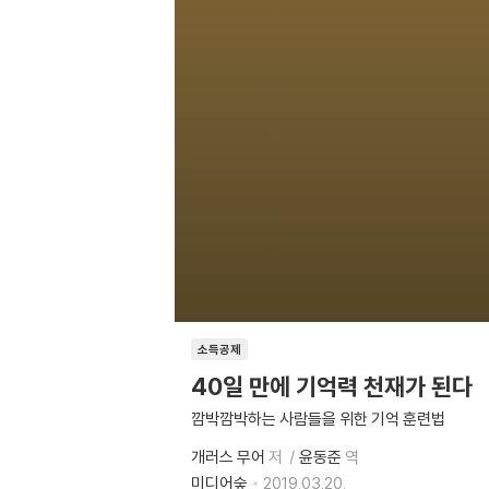
소득공제
40일 만에 기억력 천재가 된다
깜박깜박하는 사람들을 위한 기억 훈련법
개러스 무어
저
윤동준
역
미디어숲
2019.03.20.