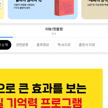
리뷰/한줄평
64
 소개
관련분류
품목정보
책 속으로
출판사 리뷰