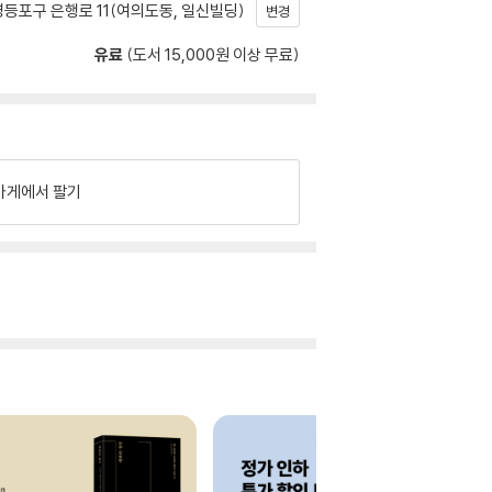
등포구 은행로 11(여의도동, 일신빌딩)
변경
유료
(도서 15,000원 이상 무료)
가게에서 팔기