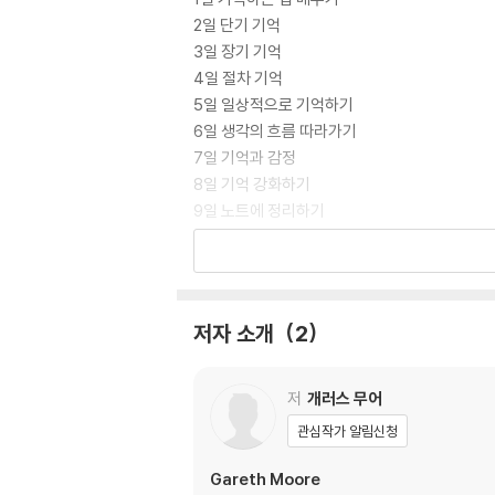
2일 단기 기억
3일 장기 기억
4일 절차 기억
5일 일상적으로 기억하기
6일 생각의 흐름 따라가기
7일 기억과 감정
8일 기억 강화하기
9일 노트에 정리하기
10일 내용 요약하기
11일 기억의 핵심은 주의력이다
12일 기억에 필요한 집중력 기르기
13일 기억에 기억을 쌓기
저자 소개
2
14일 오래된 기억
15일 복합 매개 기억
16일 연결하기
저
개러스 무어
17일 묶어서 간단하게 만들기
관심작가 알림신청
18일 대본 없이 강연하기
19일 날짜 기억하기
Gareth Moore