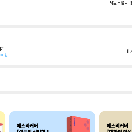
서울특별시 영
팔기
내 
300원