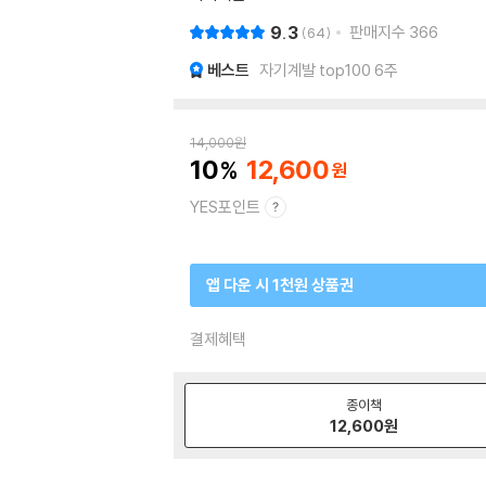
9.3
판매지수
366
64
베스트
자기계발 top100 6주
14,000
원
10
12,600
YES포인트
앱 다운 시 1천원 상품권
결제혜택
종이책
12,600
원