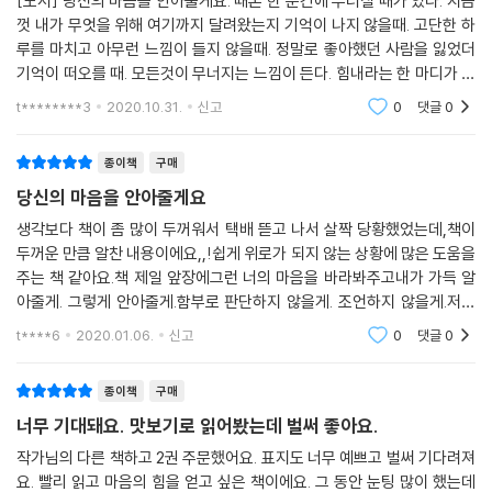
[도서] 당신의 마음을 안아줄게요. 때론 한 순간에 무너질 때가 있다. 지금
껏 내가 무엇을 위해 여기까지 달려왔는지 기억이 나지 않을때. 고단한 하
루를 마치고 아무런 느낌이 들지 않을때. 정말로 좋아했던 사람을 잃었더
살아가기가 때로 너무나도 지치고 고된 당신에게
기억이 떠오를 때. 모든것이 무너지는 느낌이 든다. 힘내라는 한 마디가 듣
모든 것을 그만두고 싶을 만큼 아프고 힘든 당신에게
고 싶었을지도 모른다. 누구나 상처 하나쯤은 가지고 있으니까. 그럴 때 읽
t********3
2020.10.31.
신고
0
댓글
0
었으면 하는
꼭 말해주고 싶었어요.
종이책
구매
“당신이라면 꼭 잘 해낼 거예요.
당신의 마음을 안아줄게요
다른 누구도 아니라 당신이라서 잘 해낼 거예요.”
생각보다 책이 좀 많이 두꺼워서 택배 뜯고 나서 살짝 당황했었는데,책이
두꺼운 만큼 알찬 내용이에요,,!쉽게 위로가 되지 않는 상황에 많은 도움을
그러니 오늘 하루도 참 잘 해낸 당신의 밤,
주는 책 같아요.책 제일 앞장에그런 너의 마음을 바라봐주고내가 가득 알
무지 예쁘다 못해 찬란히 아름다운 밤이길 바라요.
아줄게. 그렇게 안아줄게.함부로 판단하지 않을게. 조언하지 않을게.저는
이 부분이 상당히 마음에 들었어요.묵묵한 위로가 되는 책!다 읽기엔 오래
t****6
2020.01.06.
신고
0
댓글
0
수고 많았어요. --- p.121
걸릴지 몰라도
종이책
구매
오늘 하루 너무나 힘겨웠는데
그럼에도 이렇게 잘 견뎌준 당신이
너무 기대돼요. 맛보기로 읽어봤는데 벌써 좋아요.
작가님의 다른 책하고 2권 주문했어요. 표지도 너무 예쁘고 벌써 기다려져
얼마나 기특하고 예쁜지 몰라요.
요. 빨리 읽고 마음의 힘을 얻고 싶은 책이에요. 그 동안 눈팅 많이 했는데