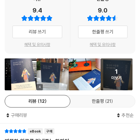
그런 당신에게 나는 이렇게 말해주고 싶어요. 변하지 말아요. 변해야할 것
이 책은 흔하디 흔한 위로를 건네기보다, 내가 왜 힘든지를 바라봐주고 알
9.4
9.0
은 지금도 이토록 찬란히 예쁜, 아름다이 반짝이는, 소중히 사랑스러운 당
아준다. 그렇게 누구에게도 털어놓지 못해 끙끙 앓아왔던 내 마음을 위로
신이 아니라, 그런 당신을 사랑하지 못하는 그 사람의 마음뿐이라고. 그러
해주고 안아준다. 또한 위로에서만 그치지 않고 더 나아가 더 행복한 삶을
니 변할 필요 없어요. 그 사람이 당신을 미워한다고 당신조차 당신의 있는
살아가기 위한 조언을 따갑고 차갑지 않게, 따뜻하고 예쁜 말들로 해주기
리뷰 쓰기
한줄평 쓰기
그대로를 저버린 채 다른 모습이 되고자 하는 거예요? 그러지 말아요. 만약
에 거부감 없이 위로받으며 더욱 성숙한 마음을 찾아가게 해준다. 특히 밤
당신이 타인의 마음에 들기 위해 어떤 가면을 쓴다면, 당신에게조차 사랑
에 잠을 잘 못자는 독자들 사이에서 유명해진 이 책은 밤을 달래주는 책, 또
혜택 및 유의사항
혜택 및 유의사항
받지 못한 당신의 마음엔 평생 지워지지 않을 흉터가 남고 말 거예요. ---
우울증을 치유해주는 책으로도 유명한데, 그것은 그런 독자들을 위로하기
p.22
위해 밤낮으로 고민하고 그 두꺼운 진심을 담은 작가의 노력으로 인해 가
능한 일이 아닐까. 지금 울고 싶은 당신에게, 주저 앉아버리고 싶은 당신에
좋은 인연을 오래도록 지속하는 사람을 봐 봐요. 너무나 다른 둘이지만 서
1
게, 이 책을 권한다.
로를 이해하는 거예요. 서로의 다름을 존중하고 아껴주는 거예요. 상대방
더보기
의 있는 그대로를 바라보고 받아들이고 있는 거예요. 나에게 이런 사람이
4
되어주길 기대하고 바라기보다 나에게 이런 사람인 널 있는 그대로 소중히
여기는 거예요. 그렇게 서로의 부족함을 메워주어 불완전한 한 사람 한 사
리뷰
12
한줄평
21
람이 만나 완전한 하나를 만들어가고 있는 거예요. --- p.22
구매리뷰
추천순
늘 무언가 하고자 마음먹었을 때 처음 며칠은 의지에 불타 노력했지만 얼
마 지나지 않아 그만두었잖아요. 지금껏 계속 그래온 거잖아요. 하지만 그
eBook
구매
래선 안 돼요. 한 번을 해내지 못하면 영원히 해내지 못하는 거예요. 내일의