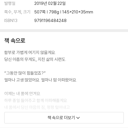
발행일
2019년 02월 22일
쪽수, 무게, 크기
507쪽 | 798g | 145*210*35mm
ISBN13
9791196484248
책 속으로
함부로 가볍게 여기지 않을게요.
당신 아픔의 무게도, 지친 삶의 시련도.
“그동안 많이 힘들었죠?”
얼마나 고생 많았어요. 얼마나 맘 아파왔어요.
이제는 내 품에 안겨요.
하루 종일 들어주고 함께 아파해줄게요.
내 품에서 당신 마음의 짐, 펑펑 털어내고
조금은, 전보다 더 따뜻이
책 속으로 더보기
행복한 당신이 될 수 있게. --- p.9