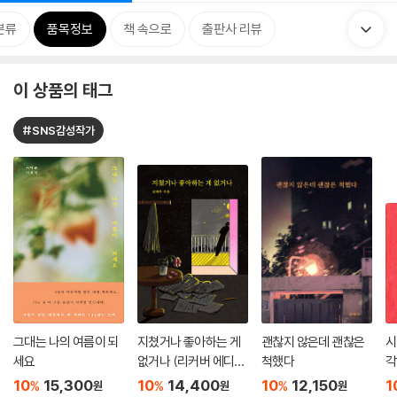
분류
품목정보
책 속으로
출판사 리뷰
이 상품의 태그
#SNS감성작가
그대는 나의 여름이 되
지쳤거나 좋아하는 게
괜찮지 않은데 괜찮은
시
세요
없거나 (리커버 에디
척했다
각
션)
10
15,300
10
14,400
10
12,150
1
%
%
%
원
원
원