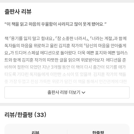
날씨가 적당하진 않았어요.
출판사 리뷰
꼭 좋은 일만 있었던 하루도 아니었어요.
나를 속상하게 하는 일도 있었고
“이 책을 읽고 마음의 우울함이 사라지고 많이 웃게 됐어요.”
왜 나에게 이런 일이 생길까, 싶을 만큼
답답하고 아프기도 했어요.
책 『용기를 잃지 말고 힘내요』 『참 소중한 너라서』, 『너라는 계절』과 함께
하지만 좋았던 일이 없었던 건 아니에요.
독자들의 마음을 위로하고 울린 김지훈 작가의 『당신의 마음을 안아줄게
아프고 안 좋은 일 사이에서도
요』가 드디어 스페셜 에디션으로 돌아왔다. 더욱 예쁜 표지와 예쁜 일러스
사소하게 나를 웃게 하는 일들이 있었고
트와 함께 김지훈 작가의 따뜻한 글을 읽으며 위로받아보자. 에디션을 준
행복하기에 충분했던 일들도 분명 있었어요.
비하며 절판이 되었던 지난 3개월 동안 이 책이 다시 출간이 되기를 애가
그러니까 안 좋은 일들 앞에
타도록 기다린 독자들에게 이만한 소식이 또 있을까. 김지훈 작가의 책들
사소한 일들의 기쁨과 소중함까지 묻어두진 말아요.
중 가장 두껍고 진심 가득한 위로가 담긴 이 책을 통해서 인간관계에 대한
고민들과 연인과의 관계, 꿈에 대한 고민들, 이유 없이 공허하고 아픈 지
출판사 리뷰 더보기
우리, 지나간 하루의 마지막은
금, 무의미한 하루에 지쳐가고 있는 나의 마음을 위로받고 더욱 성숙한 내
좋은 것들을 기억하는 것으로 마무리해요.
가 되어보자. 이 책을 읽은 뒤에는 책을 읽기 전보다 훨씬 더 행복하고 성숙
그러기에 당신의 하루는 충분히 소중했어요.
한 내가 되어있음을 발견할 수 있을 것이다.
리뷰/한줄평
33
그 소중함으로 이 밤이 가득 차기를. --- p.20
“당신의 마음을 알아줄게요, 그렇게 안아줄게요”
리뷰
한줄평