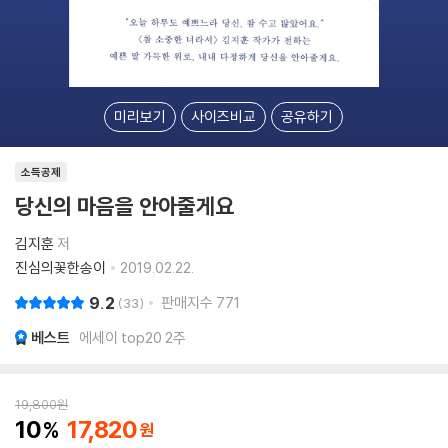
미리보기
사이즈비교
공유하기
소득공제
당신의 마음을 안아줄게요
김지훈
저
진심의꽃한송이
2019.02.22.
9.2
판매지수
771
33
베스트
에세이 top20 2주
19,800
원
10
17,820