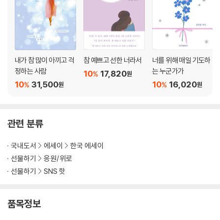
당신의 실패
당신의 내면
지금 힘들어하고 있는 당신께
지난 인연이 원망스러운 당신께
당신의 깊어짐
내가 참 많이 아끼고 걱
참 예쁘고 선한 너라서
너를 위해 매일 기도하
웃어요
정하는 사람
는 누군가가
10
17,820
%
원
에필로그
10
31,500
10
16,020
%
%
원
원
관련 분류
국내도서
에세이
한국 에세이
선물하기
응원/위로
선물하기
SNS 핫
품목정보