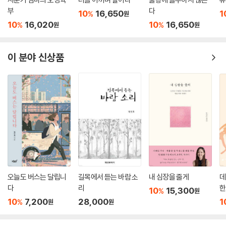
부
다
10
16,650
1
%
원
10
16,020
10
16,650
%
%
원
원
이 분야 신상품
오늘도 버스는 달립니
길목에서 듣는 바람 소
내 심장을 줄게
데
다
리
한
10
15,300
%
원
10
7,200
28,000
1
%
원
원