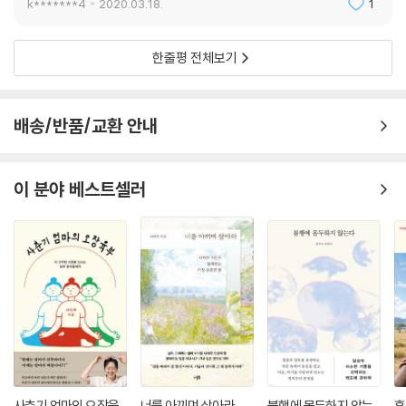
k*******4
2020.03.18.
1
그러니까 많이 웃자.
그럼 내 곁이 웃게 되는 것이고
한줄평 전체보기
내 곁이 웃게 되면
그 웃음은 결국 내게도 돌아오는 것이니.
--- p.488
배송/반품/교환 안내
이 분야 베스트셀러
사춘기 엄마의 오장육
너를 아끼며 살아라
불행에 몰두하지 않는
휴