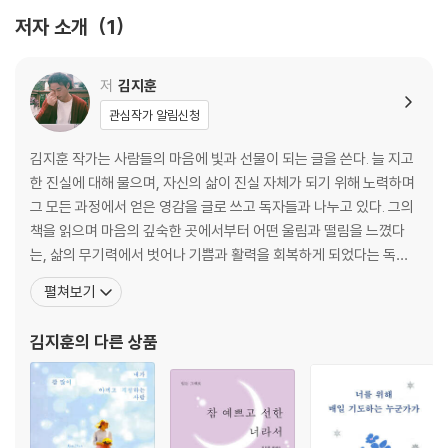
관념
저자 소개
1
예민한 당신에게
당신의 사소함
안아주는 것으로 충분했음을
저
김지훈
끊어진 인연이 그리운 당신에게
관심작가 알림신청
당신의 지금에게
당신의 과정을 바라봐줄게요
김지훈 작가는 사람들의 마음에 빛과 선물이 되는 글을 쓴다. 늘 지고
하루가 두려운 당신에게
한 진실에 대해 물으며, 자신의 삶이 진실 자체가 되기 위해 노력하며
당신의 하나하나를 바라봐줄게요
그 모든 과정에서 얻은 영감을 글로 쓰고 독자들과 나누고 있다. 그의
지금도 늦지 않았어요
책을 읽으며 마음의 깊숙한 곳에서부터 어떤 울림과 떨림을 느꼈다
인연의 첫 단추를 잘 꿰는 당신이기를
는, 삶의 무기력에서 벗어나 기쁨과 활력을 회복하게 되었다는 독자
당신의 서운함
들이 많다. 매일 자신의 SNS에 글을 쓰고 올리고 있으며, 독자들과
펼쳐보기
속으로 앓는 당신께
가까운 곳에서 소통하며 다정함과 사랑의 기분을 나눈다. 그의 책으
당신의 최선
로는 『용기를 잃지 말고 힘내요』, 『참 소중한 너라서』, 『너라는 계절』,
김지훈
의 다른 상품
당신의 지금
『당신의 마음을 안아줄게요』, 『그래서
당신의 고민
당신의 분위기
삶의 의미를 잃은 당신에게
잠 못 드는 당신에게2