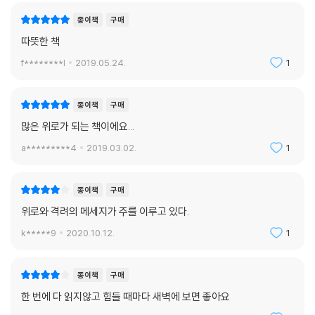
온전히 나의 감정과 상처와 억울함과
종이책
구매
분한 마음을 내려놓는 것은 이리도 어렵고 길다.
따뜻한 책
오늘도 나는
f********l
2019.05.24.
1
진짜가 되는 긴 과정 속에서 헤매인다. --- p.467
종이책
구매
행복해서 웃는 게 아니라,
많은 위로가 되는 책이에요...
웃어서 행복한 것 아닐까.
a*********4
2019.03.02.
1
같은 상황 안에서도 웃는 사람이 있고
웃지 않는 사람이 있는 것을 보면
종이책
구매
행복이란,
위로와 격려의 메세지가 주를 이루고 있다.
웃을 준비가 되어 있는 마음가짐이 아닐까.
k*****9
2020.10.12.
1
웃는 사람을 보면
때로 나도 모르게 웃게 되고
종이책
구매
웃겨서 배꼽을 잡고 있는 사람을 보면
한 번에 다 읽지않고 힘들 때마다 새벽에 보면 좋아요
나도 모르게 웃겨서 배꼽을 잡게 되더라.