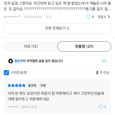
진작 살걸 그랬어요. 최근따라 읽고 싶은 책 잘 없었는데 이 책들은 너무 좋
그러니 오늘 하루
은 것 같아요.??????????????????????????????용기를 잃지 말고
안 좋았던 일, 아팠던 기억들
힘내요는 동생에게 선물하려고 해요.
s*******7
2019.03.28.
신고
0
댓글
0
지친 마음의 피곤함마저 덮어둔 채
리뷰 전체보기
우리, 무지 예쁜 밤 보내기로 해요.
예쁘다 못해 찬란히 아름다운 밤이기를. --- p.443
리뷰
12
한줄평
21
진정 내려놓는 다는 것은
클린봇
이 부적절한 글을 감지 중입니다.
설정
겉으로도, 마음속으로도 파도가 일지 않는 일이라는 것을
수많은 원망과 상처와 아픔을 지나 알게 되었다.
구매한줄평
추천순
내려놓겠다, 체념하겠다, 용서하겠다.
종이책
구매
그렇게 다짐을 하고도
아직 반 정도 읽었지만 마음이 참 따뜻해지고 제가 고민하던것들에
속에서는 문득 당한 일이 떠올라
대해 알아주고 위로해주네요
원망스러움과 억울함과 분함이 솟구친다면
그건 내려놓았다할 수 없는 것임을.
l****7
2019.12.11.
1