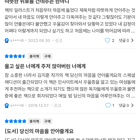
따뜻한 위로를 건네주는 한마디
변화란 결코 존재하지 않는 거예요. 그러니 이를 악물어요. 오늘을 미루면,
책의 일러스트가 처음부터 마음에 들었다 제목처럼 따뜻하게 안아주는 것
내일의 오늘에도 미루는 당신이 될 거예요. 그렇게 평생을 해내지 못한 채
같아서 내 마음도 이렇게 안아주고 다독여주는 것 같다 그렇잖아도 기분이
지난날을 후회만 하는 당신이 되고 말 거예요. --- p.94
많이 안좋은데다 불안했고 우울감이 찾아와서 당황하고 있었다 내 감정이
어쩌다 이렇게까지 되었나 싶기도 하고 처음에는 나이를 먹어감에 따라 외
그러니 아파도 무너지지 말 것.
로워서 그런가 싶었는데 그건 또 아니었다 아무래도 갑작스레 남친과의 이
s****8
2022.06.30.
신고
2
댓글
0
다시 한 번 일어설 것.
별에 당황하기
나라서 못한 게 아니라
종이책
구매
나라서 여기까지라도 해낸 것.
해나갈 미래가 두렵다면
울고 싶은 너에게 주저 앉아버린 너에게
해내온 과거를 돌아볼 것.
참 소중한 너라서 김지훈 작가의 책 당신의 마음을 안아줄게요의 스페셜
잘 못한 내가 되는 것과
에디션이 출간되었다 이 책은 인사이트에서 우울증을 앓고 있는 여성들에
잘 해낸 내가 되는 것은
게 추천하는 책으로 소개가 되기도 했으며 많은 독자들에게 우울증과 불면
내 마음의 기준에 따라 정해지는 것임을. --- p.123
증에 좋은 책으로 회자되었다 매일 밤 당신의 마음을 어루만져주는 이 책
은 힘내 라는 뻔한 위로가 아니라 힘들지 라고 물어봐주며 그 누구에게도
s****8
2019.12.07.
신고
1
댓글
0
털어놓지 못해 아팠
너무 걱정하지 말아요. 너무 조급해하지 말아요. 애쓰지 말아요. 그동안 얼
마나 많은 것들을 신경써왔어요. 그래왔던 당신과 당신의 마음, 얼마나 지
종이책
구매
쳐왔겠어요. 그러니 오늘 하루, 이토록 수고해준 당신과 당신의 마음, 사랑
[도서] 당신의 마음을 안아줄게요
을 가득 담아 바라봐주고 안아줘요. 수고했다, 너무 잘 해왔다, 소중하다,
충분하다, 고맙다, 예쁘다, 참 많이 사랑한다, 말해줘요. --- p.120