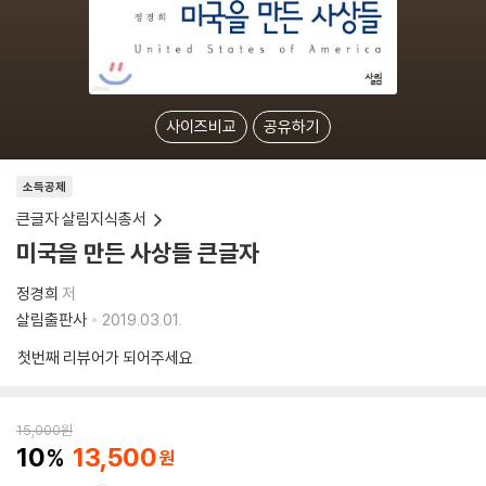
사이즈비교
공유하기
소득공제
큰글자 살림지식총서
미국을 만든 사상들 큰글자
정경희
저
살림출판사
2019.03.01.
첫번째 리뷰어가 되어주세요
15,000
원
10
13,500