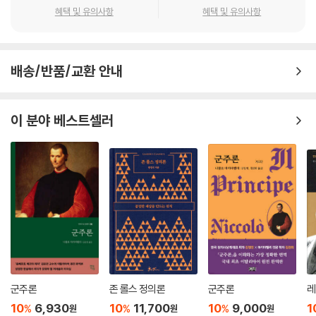
혜택 및 유의사항
혜택 및 유의사항
배송/반품/교환 안내
이 분야 베스트셀러
군주론
존 롤스 정의론
군주론
레
10
6,930
10
11,700
10
9,000
1
%
%
%
원
원
원