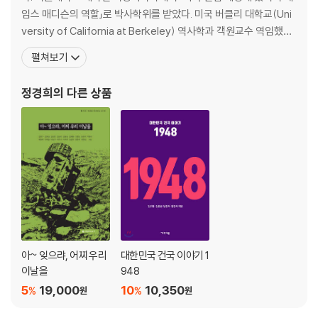
임스 매디슨의 역할」로 박사학위를 받았다. 미국 버클리 대학교(Uni
versity of California at Berkeley) 역사학과 객원교수 역임했다.
미국의 역사교육과 한국의 역사교육을 비교하는 연구를 하던 중 우리
펼쳐보기
나라 역사교육의 문제점을 절감하게 되었으며, 이후 한국사 교과서
의 편향성 문제를 집중적으로 연구하고 있다. 또한 한국현대사를 바
정경희
의 다른 상품
로 알리기 위한 노력도 기울이고 있다.
아~ 잊으랴, 어찌 우리
대한민국 건국 이야기 1
이날을
948
5
19,000
10
10,350
%
%
원
원