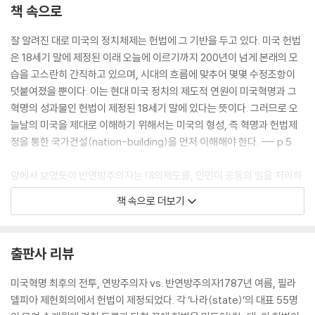
책 속으로
잘 알려진 대로 미국의 정치체제는 헌법에 그 기반을 두고 있다. 미국 헌법
은 18세기 말에 제정된 이래 오늘에 이르기까지 200년이 넘게 본래의 모
습을 고스란히 간직하고 있으며, 시대의 흐름에 맞추어 몇몇 수정조항이
덧붙여졌을 뿐이다. 이는 현대 미국 정치의 제도적 연원이 미국혁명과 그
혁명의 성과물인 헌법이 제정된 18세기 말에 있다는 뜻이다. 그러므로 오
늘날의 미국을 제대로 이해하기 위해서는 미국의 형성, 즉 혁명과 헌법제
정을 통한 국가건설(nation-building)을 먼저 이해해야 한다. --- p.5
앞에서 보았듯이 반연방주의자는 대의제도를, 인민이 공동의 일을 처리하
기 위해서 모일 수 없는 공동체에 필요한 하나의 방편으로 마지못해 받아
책 속으로 더보기
들였다. 그 결과 그들은 대의제도를 시민 전체가 모이는 회의를 대체하는
것으로, 따라서 가능한 한 그 전체 회의체와 유사해야 한다고 여겼다. 하지
만 연방주의자는 대의제도를 어쩔 수 없이 필요한 것으로 여기지 않고 하
출판사 리뷰
나의 기회로 여겼다. 그들에게 대의제도는 대공화국을 가능하게 하는 방편
이었다. --- p.48
미국혁명 최후의 전투, 연방주의자 vs. 반연방주의자1787년 여름, 필라
델피아 제헌회의에서 헌법이 제정되었다. 각 ‘나라(state)’의 대표 55명
연방주의자는 만일 헌법이 비준을 얻지 못하면 연방이 와해되어 미국은 마