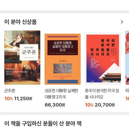
이 분야 신상품
군주론
성공한 대통령 실패한
중국이 분석한 미국 침
파
대통령 2 미국
몰 시나리오
10
11,250
1
%
원
66,300
10
20,700
%
원
원
이 책을 구입하신 분들이 산 분야 책