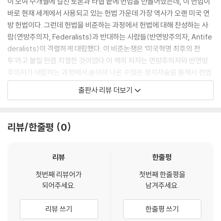
이 모여 수개월에 걸친 토론과 타협 끝에 헌법을 만들어냈는데, 이 헌법이
침내 독립을 상실하게 되리라고 믿었다. 이에 맞서 반연방주의자는 헌법을
바로 현재 세계에서 사용되고 있는 헌법 가운데 가장 역사가 오랜 미국 연
통한 국가주권의 창출은 13개 ‘나라’들의 말살과 개인의 자유의 상실을 의
방 헌법이다. 그런데 헌법을 비준하는 과정에서 헌법에 대해 찬성하는 사
미한다고 주장했다. 연방주의자와 반연방주의자의 이처럼 심각한 입장 차
람(연방주의자, Federalists)과 반대하는 사람들(반연방주의자, Antife
이는 공화주의 미국에서의 ‘나라’권력의 적절한 한계 및 연방의 성격에 대
deralists)이 격렬하게 대립했다. 이 비준논쟁은 ‘미국혁명 최후의 전
한 그들의 견해 차이에서 비롯된 것이었다.
투’라고 불릴 만큼 치열한 것이었다.이 책의 저자는 연방주의자와 반연방
--- p.80
주의자가 대립하는 과정에서 쏟아져 나온 수많은 정치저술을 통해서 헌법
과 관련된 정치적 쟁점이 무엇이었으며, 헌법제정기의 정치사상은 무엇이
출판사 리뷰 더보기
었는가를 보여준다.
리뷰/한줄평
0
리뷰
한줄평
첫번째 리뷰어가
첫번째 한줄평을
되어주세요.
남겨주세요.
리뷰 쓰기
한줄평 쓰기