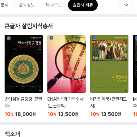
련분류
품목정보
책 속으로
출판사 리뷰
큰글자 살림지식총서
반야심경·금강경 (큰글
DNA분석과 과학수사
비잔틴제국 (큰글자도
M
자)
(큰글자책)
서)
화
10
18,000
10
13,500
10
13,500
1
%
%
%
원
원
원
책소개