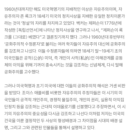
1960년대까지만 해도 미국혁명기의 지배적인 이상은 자유주의이며, 자
유주의자 존 록크가 18세기 미국의 정치사상을 지배한 유일한 정치이론가
라는 것이 ‘정설’의 자리를 차지하고 있었다. 벡커는 제퍼슨이 1776년에
작성한 [독립선언서]에 나타난 정치사상을 연구하고 나서, “제퍼슨이 록
크를 (그대로) 베꼈다”고 결론짓기까지 했다. 그러나 1960년대 후반부터
‘공화주의적 수정론자’로 불리는 여러 학자들이 자유주의 대신에 공화주의
를 강조하고 나섰다. 이들 수정론자들에 의하면 18세기 말~19세기 초의
미국인들은 공적(公的) 미덕, 즉 개인이 사적(私的)인 이해관계를 공동
체의 이익을 위해 기꺼이 종속시키는 것을 강조하는 신념체계, 다시 말해
공화주의를 고수했다.
그러나 미국혁명과 초기 미국에 대한 이들의 공화주의적 해석은 거센 비판
을 받았다. 조이스 애플비를 비롯한 자유주의의 주창자들은 이 시기의 미
국인들이 공격적 개인주의, 경쟁적 물질주의, 개인의 권리, 실용적 이익집
단정치 등을 강조하는 근대적 이데올로기를 신봉했다고 주장하면서, 이 시
기의 자유주의의 중요성을 다시금 강조하고 나선다.이처럼 저자는 미국의
건국을 이룬 결정적인 두 사상의 형성배경과 그 차이점을 시대의 배경 설
명, 그리고 그와 관련된 인물들을 통해서 설명하고 있다.