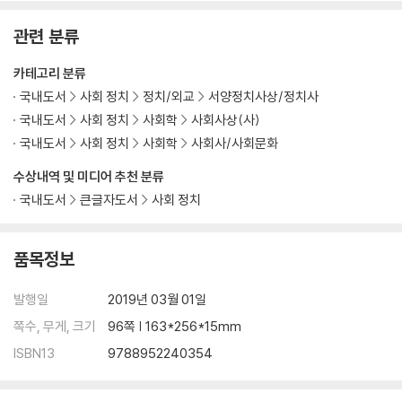
관련 분류
카테고리 분류
국내도서
사회 정치
정치/외교
서양정치사상/정치사
국내도서
사회 정치
사회학
사회사상(사)
국내도서
사회 정치
사회학
사회사/사회문화
수상내역 및 미디어 추천 분류
국내도서
큰글자도서
사회 정치
품목정보
발행일
2019년 03월 01일
쪽수, 무게, 크기
96쪽 | 163*256*15mm
ISBN13
9788952240354