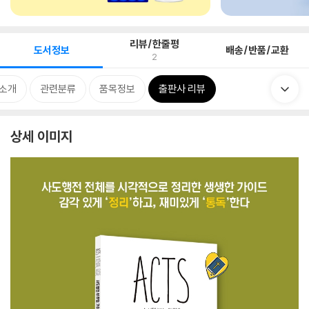
리뷰/한줄평
도서정보
배송/반품/교환
2
 소개
관련분류
품목정보
출판사 리뷰
상세 이미지