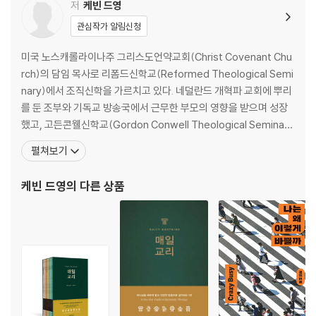
전략을 세워 섬기다(행 6:1-7)
저
케빈 드영
천사들이 죽음을 각오할 때(행 6:8-15)
관심작가 알림신청
하나님의 역사, 인간의 반역(행 7:1-53)
끔찍한 죽음 그리고 하늘의 영접(행 7:54-60)
미국 노스캐롤라이나주 그리스도언약교회(Christ Covenant Chu
박해가 기쁨을 낳다(행 8:1-8)
rch)의 담임 목사로 리폼드신학교(Reformed Theological Semi
돈으로 살 수 없는 것(행 8:9-25)
nary)에서 조직신학을 가르치고 있다. 네덜란드 개혁파 교회에 뿌리
예수님에 대한 기쁜 소식(행 8:26-40)
를 둔 조부와 기독교 방송국에서 근무한 부모의 영향을 받으며 성장
사울이 빛을 보다(행 9:1-19)
했고, 고든콘웰신학교(Gordon Conwell Theological Seminar
증오를 떨치던 사람에서 증오를 받는 사람으로(행 9:20-43)
y)와 레스터대학(University of Leicester)을 졸업한 뒤 아이오와
펼쳐보기
복음이 이방 사람에게 전파되다(행 10:1-48)
주, 미시간주 등지에서 여러 교회를 섬겼다. 미국 전역의 교회, 콘퍼
생명에 이르는 회개(행 11:1-18)
런스, 대학 등에 강사로 초청받을 뿐 아니라 저술가로서도 활발하
케빈 드영
의 다른 상품
주님의 손이 그들과 함께하셨다(행 11:19-30)
간절히 기도하는 교회(행 12:1-19)
조심해, 너의 영광!(행 12:20-25)
올바른 꾸짖음(행 13:1-12)
은혜의 복음(행 13:13-52)
사람들이 갈라서다(행 14:1-7)
똑같은 본성 더 나은 소식(행 14:8-18)
선교라는 세발의자(행 14:19-28)