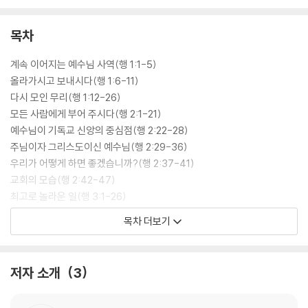
목차
계속 이어지는 예수님 사역(행 1:1-5)
올라가시고 보내시다(행 1:6-11)
다시 모인 무리(행 1:12-26)
모든 사람에게 부어 주시다(행 2:1-21)
예수님이 기독교 신앙의 중심점(행 2:22-28)
주님이자 그리스도이신 예수님(행 2:29-36)
우리가 어떻게 하면 좋겠습니까?(행 2:37-41)
교회의 모습(행 2:42-47)
최고로 놀라운 일(행 3:1-26)
다른 이름은 없음(행 4:1-12)
목차 더보기
담대한 사람들, 용기 있는 사람들(행 4:13-22)
예정하신 복음(행 4:23-31)
아낌없이 주는 복음(행 4:32-37)
저자 소개
3
하나님, 엄청나게 두려운 분!(행 5:1-16)
막을 수 없는 하나님 말씀(행 5:17-42)