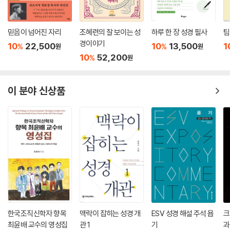
믿음이 넘어진 자리
조혜련의 잘 보이는 성
하루 한 장 성경 필사
팀
경이야기
10
22,500
10
13,500
1
%
%
원
원
10
52,200
%
원
이 분야 신상품
한국조직신학자 향목
맥락이 잡히는 성경 개
ESV 성경 해설 주석 욥
크
최윤배 교수의 영성집
관 1
기
과