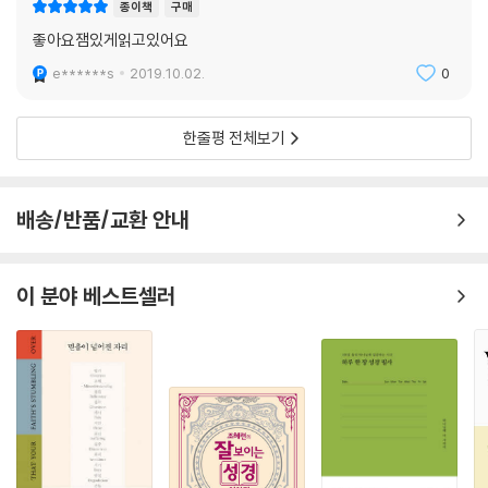
문장이 있습니다.
종이책
구매
좋아요잼있게읽고있어요
복음은 위협받겠지만 절대 침묵하지 않는다!
e******s
2019.10.02.
0
『사도행전 비주얼 가이드』와 함께 사도행전 전체를 읽어 내려간다면, 청소
년과 청년 개개인의 신앙과 공동체(교회)의 성숙도를 되돌아볼 기회를 얻
한줄평 전체보기
을 뿐만 아니라, 지속가능한 성경 읽기의 재미도 느낄 수 있을 것입니다. 살
아 계신 하나님이 예수님의 부활 이후에 성령님과 어떤 계획을 이루어 가
셨는지, 사도행전의 생생한 이야기를 만나 보세요.
배송/반품/교환 안내
이 분야 베스트셀러