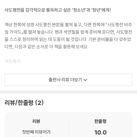
사도행전을 감각적으로 통독하고 싶은 ‘청소년’과 ‘청년’에게!
책상 한쪽에 성경 사도행전 본문을 펼쳐 놓고, 다른 한쪽에 『사도행전 비주
얼 가이드』를 펼쳐 놓습니다. 펜과 색연필을 함께 준비해 둔다면, 사도행전
을 스스로 정리하며 읽는 데 도움이 될 것입니다. 기본 준비물을 다 갖추었
다면, 다음과 같은 순서로 이 책을 활용해 보세요.
기도하기.
『사도행전 비주얼 가이드』는 성경 읽기를 시각적으로 돕는 가이드입니다.
출판사 리뷰 더보기
성경 읽기는 여느 책 읽기와 다르기 때문에 성령님에게 도움을 구하는 기
도를 드리면, 성령님과 함께 사도행전을 생동감 있게 읽을 수 있을 것입니
다.
리뷰/한줄평
2
“그러나 보혜사, 곧 아버지께서 내 이름으로 보내실 성령께서,
너희에게 모든 것을 가르쳐 주실 것이며, 또 내가 너희에게 말한 모든 것을
리뷰
한줄평
생각나게 하실 것이다.”
10.0
첫번째 리뷰어가
(요한복음 14장 26절, 새번역)