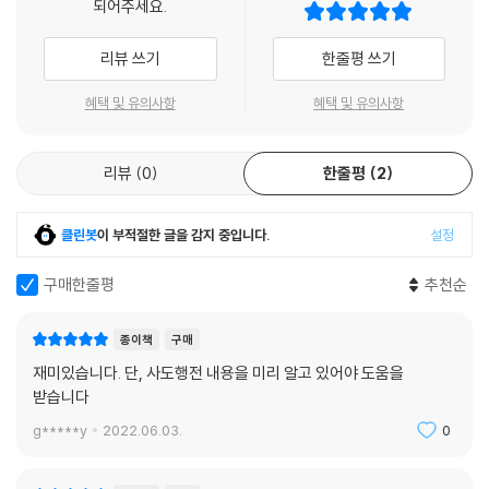
되어주세요.
성경읽기.
리뷰 쓰기
한줄평 쓰기
『사도행전 비주얼 가이드』 제목 주변에 있는 노란색으로 강조한 성경 구절
혜택 및 유의사항
혜택 및 유의사항
을 먼저 읽습니다. 짧게는 5절 내외, 길게는 40절 이상으로 구성되어 있는
데, 단락마다 사도행전의 생생한 이야기를 읽을 수 있을 것입니다.
리뷰
0
한줄평
2
성경 내용을 떠올리면서 설명 보기.
클린봇
이 부적절한 글을 감지 중입니다.
설정
이제 『사도행전 비주얼 가이드』를 보면서 내가 읽은 사도행전의 내용을 확
인해 봅니다. ‘왜 사도행전은 일종의 속편(이미 만들어진 책의 뒷이야기로
구매한줄평
추천순
만들어진 것)인가요?’, ‘왜 맛디아를 뽑아야 했을까요?’, ‘교회가 세워지기
전에 예수님에 대한 정확한 이해가 필요했던 이유는 무엇일까요?’, ‘교회의
종이책
구매
4가지 모습이 어떤 결과를 낼까요?’, ‘하나님을 사랑하면서 두려워해야 하
재미있습니다. 단, 사도행전 내용을 미리 알고 있어야 도움을
는 이유는 무엇일까요?’, ‘주님의 손이 함께하는 사역은 무엇이 다를까
받습니다
요?’, ‘그때에 바울이 선교하는 모습이 오늘날에도 중요한 이유는 무엇일까
g*****y
2022.06.03.
0
요?’, ‘나는 동일한 복음을 다르게 접근하나요?’, ‘복음을 위해, 복음에 의해
내 우선순위가 바뀔 수 있나요?’ 이 책을 덮기 전에 우리가 기억해야 할 한