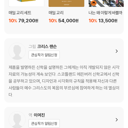
교회가 논쟁에 휩싸이다(행 15:1-21)
논란 해결?(행 15:19-35)
매일 교리 세트
매일 교리
나는 왜 이렇게 바쁠까
다툼에 휘말린 기독교인들(행 15:36-41)
10
79,200
10
54,000
10
13,500
%
%
%
원
원
원
기쁜 소식에 마음이 열리다(행 16:1-15)
내가 어떻게 해야 구원을 얻을 수 있습니까?(행 16:16-40)
예수는 그리스도이며 왕이시다(행 17:1-9)
그 책의 사람들(행 17:10-15)
그림
크리스 랜슨
타협과 대립(행 17:16-34)
관심작가 알림신청
신실한 사역에 필요한 최고 연료(행 18:1-11)
더 정확한 길(행 18:12-28)
제품을 발명하든 신학을 설명하든 그에게는 아직 개발되지 않은 시각
담대한 강론(행 19:1-10)
자료의 가능성이 계속 보인다. 스코틀랜드 에든버러 신학교에서 신학
그런데 너희는 누구냐?(행 19:11-20)
을 공부하고 있으며, 디자인과 시각화의 규칙을 적용해 자신과 다른
복음 소동(행 19:21-41)
사람들이 예수 그리스도의 복음의 부르심에 참여하게 하는 데 열심이
말씀에 깊이 빠져서(행 20:1-16)
다.
바울이 우선순위를 정하다(행 20:17-38)
힘든 길이 최선의 길일 때(행 21:1-26)
체포, 폭동, 변호(행 21:17-22:21)
역
이여진
증언할 용기(행 22:22-23:11)
관심작가 알림신청
재판을 받기에 타당한 근거(행 23:12-24:21)