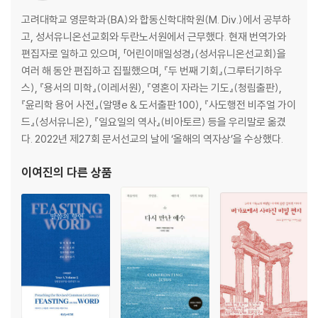
믿음은 근거가 있다(행 24:22-27)
고려대학교 영문학과(BA)와 합동신학대학원(M. Div.)에서 공부하
죽을 때 노력할 때(행 25:1-27)
고, 성서유니온선교회와 두란노서원에서 근무했다. 현재 번역가와
하나님이 죽은 사람들을 살리신다는 것을(행 26:1-11)
편집자로 일하고 있으며, 「어린이매일성경」(성서유니온선교회)을
온전한 정신과 구원(행 26:12-32)
여러 해 동안 편집하고 집필했으며, 『두 번째 기회』(그루터기하우
우리가 들은 말씀 그대로(행 27:1-44)
스), 『용서의 미학』(이레서원), 『영혼이 자라는 기도』(청림출판),
듣고서, 깨닫는가?(행 28:1-28)
『윤리학 용어 사전』(알맹e & 도서출판 100), 『사도행전 비주얼 가이
아무 방해 없이 아주 담대하게(행 28:30-31)
드』(성서유니온), 『일요일의 역사』(비아토르) 등을 우리말로 옮겼
다. 2022년 제27회 문서선교의 날에 ‘올해의 역자상’을 수상했다.
이여진
의 다른 상품