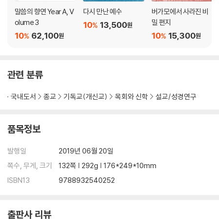
말씀의 향연 Year A, V
다시 만난 예수
버가모에서 사라진 비
olume 3
밀 편지
10
13,500
%
원
10
62,100
10
15,300
%
%
원
원
관련 분류
국내도서
종교
기독교(개신교)
목회와 신학
설교/성경연구
품목정보
발행일
2019년 06월 20일
쪽수, 무게, 크기
132쪽 | 292g | 176*249*10mm
ISBN13
9788932540252
출판사 리뷰