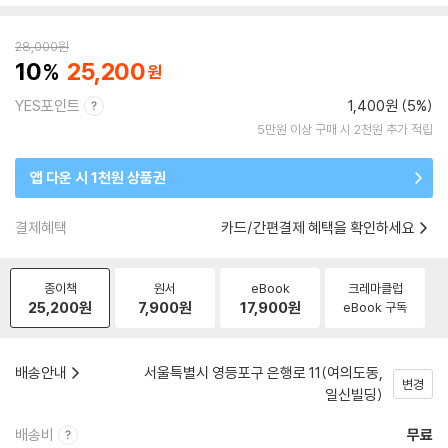
28,000
원
10
25,200
YES포인트
1,400원 (5%)
5만원 이상 구매 시 2천원 추가 적립
앱 다운 시 1천원 상품권
결제혜택
카드/간편결제 혜택을 확인하세요
종이책
원서
eBook
크레마클럽
25,200
원
7,900
원
17,900
원
eBook 구독
배송안내
서울특별시 영등포구 은행로 11(여의도동,
변경
일신빌딩)
배송비
무료