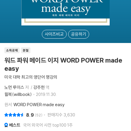
사이즈비교
공유하기
소득공제
분철
워드 파워 메이드 이지 WORD POWER made
easy
미국 대학 최고의 영단어 명강의
노먼 루이스
저
강주헌
역
윌북(willbook)
2019.11.30.
원서
WORD POWER made easy
8.9
판매지수
3,630
52
베스트
국어 외국어 사전 top100 1주