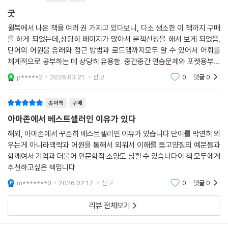
라***
굿
2007 어렵지만 도전할 가치가 있다. 이 책을 사라. 최고다 *댄***
윌북에서 나온 책을 여러 권 가지고 있다보니, 다소 생소한 이 책까지 구매
2008 따로 사전과 연습장을 들고 다닐 필요 없다 *블롭***
를 하게 되었는데,상당히 페이지가 많아서 분책신청을 해서 보게 되었음.
2009 다른 어휘 교재들은 사전적 의미만 제공하지만 이 책은 그 이상이다
단어의 어원을 유래와 접근 방법과 로드맵까지모두 알 수 있어서 어휘를
*포키***
체계적으로 공부하는 데 상당히 유용함. 중간중간 연습문제와 포켓용부록
2010 이 책을 본 후 어떤 단어들을 봐도 편안하다 *지***
책까지 있어서 상당히 만족..
p*****2
2026.03.21.
신고
0
댓글
0
2011 엄청난 성공을 가져다준 책. 정말 황금 같은 가치가 있다 *엉클 ***
2012 영단어 정복의 바이블 *안티***
종이책
구매
2013 단순한 단어 책이 아니라 한 편의 재미있는 인문 책 *eig***
아마존에서 베스트셀러인 이유가 있다
2014 격이 다른 영어 공부 *yar***
2015 단어장이 이렇게 재미있을 줄이야 *비니***
해외, 아마존에서 꾸준히 베스트셀러인 이유가 있습니다.단어를 막연히 외
우는게 아니라맥락과 어원을 통해서 외워서 이해를 돕고양질의 예문들과
2016 단어 형성 원리를 배울 수 있어서 참 좋다 *jjh***
함께여서 기억과 더불어 인문학적 소양도 넓힐 수 있습니다이 책 모두에게
2017 단어 공부와 복습까지, 탄탄한 구성의 책 *화이***
추천하고싶은 책입니다
2018 현존하는 최고의 어휘 책 *hor***
m*******0
2026.02.17.
신고
0
댓글
0
리뷰 전체보기