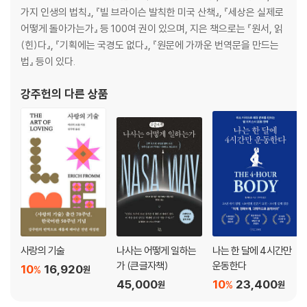
가지 인생의 법칙』, 『빌 브라이슨 발칙한 미국 산책』, 『세상은 실제로
어떻게 돌아가는가』 등 100여 권이 있으며, 지은 책으로는 『원서, 읽
(힌)다』, 『기획에는 국경도 없다』, 『원문에 가까운 번역문을 만드는
법』 등이 있다.
강주헌
의 다른 상품
사랑의 기술
나사는 어떻게 일하는
나는 한 달에 4시간만
가 (큰글자책)
운동한다
10
16,920
%
원
45,000
10
23,400
%
원
원