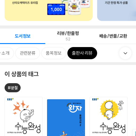
리뷰/한줄평
도서정보
배송/반품/교환
52
 소개
관련분류
품목정보
출판사 리뷰
이 상품의 태그
#분철