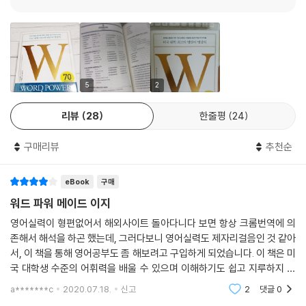
접수되는 방식을 취하고 있다. 우리 뇌의 사고 체계를 그대로 따라가는 학
습법으로, 단어들이 꼬리에 꼬리를 물며 한 줄기로 정리된다. 각 파트의 끝
에는 연습문제 테스트가 나와서 부족한 부분을 꼼꼼히 점검하고 다음 장으
로 넘어갈 수 있다. 책의 뒷부분에 실린 〈워드 맵핑북〉은 단어 사이의 관계
도를 마인드맵으로 형상화한 것으로, 이 부분만 따로 떼어 복습해도 학습
효과를 한층 높일 수 있다.
5
2
리뷰
28
한줄평
24
SAT, GRE, TOEFL 고득점 필독서
〈워드 파워 메이드 이지〉는 미국 대학생 수준의 어휘력을 보장하는 학습서
구매리뷰
추천순
다. 고급 영단어 학습의 원조 격이자 전 세계 SAT, GRE, TOEFL을 준비하
는 학생들이 가장 많이 학습하는 필독서다. 특히 SAT나 GRE를 위해 공부
eBook
구매
하는 사람들에게는 빈출단어 리스트 기능까지 겸하고 있어 미국 대학 진학
을 위해 공부하는 예비 유학생이나, 수많은 단어를 외웠지만 수준 높은 원
워드 파워 메이드 이지
서를 보려면 여전히 사전을 찾아야 하는 사람, 지적 텍스트를 읽고 싶은 사
영어실력이 형편없어서 해외사이트 돌아다니다 보면 항상 크롬번역에 의
람에게 유용하다.
존해서 해석을 하곤 했는데, 그러다보니 영어실력도 제자리걸음인 것 같아
서, 이 책을 통해 영어공부도 좀 해보려고 구입하게 되었습니다. 이 책은 미
영단어 학습서를 넘어 한 권의 인문학 책
국 대학생 수준의 어휘력을 배울 수 있으며 이해하기도 쉽고 지루하지 않
사전편찬자이자 어원연구가이며 언어학 교수인 노먼 루이스는 어휘력이
고 공부하기 수월한 구성이라 만족스럽습니다. 어휘공부를 위해 일일이 사
a*******c
2020.07.18.
신고
2
댓글
0
전찾아가야 하는
성공의 시작이라고 말한다. 적확한 단어 사용은 글 읽기나 쓰기는 물론, 생