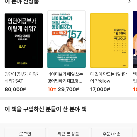
이 분야 신상품
영단어 공부가 이렇게
네이티브가 매일 쓰는
다 같이 만드는 1일 1단
백
쉬워? SAT
영어말하기 대표영단
어 ? Yellow
업
어 157
80,000
10
29,700
17,000
1
%
원
원
원
이 책을 구입하신 분들이 산 분야 책
로그인
최근 본 상품
주문/배송