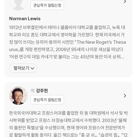
관심작가 알림신청
TEST 2 두 번째 점검 테스트
Norman Lewis
PART 3 CHAPTER 10 HOW TO TALK ABOUT COMMON PHENO
1912년 브루클린에서 태어나 콜롬비아 대학교를 졸업하고, 뉴욕 대
MENA AND OCCURRENCES 일반적인 현상과 사건CHAPTER 11 HO
학교와 리오 혼도 대학교에서 영어학을 가르쳤다. 현재 미국에서 가
W TO TALK ABOUT WHAT GOES ON 당면한 상황CHAPTER 12 H
장 많이 쓰이는 유의어·동의어 사전인 『The New Roget’s Thesa
OW TO TALK ABOUT A VARIETY OF PERSONAL CHARACTERIS
urus』를 개정 편찬하였고, 2006년 95세의 나이로 세상을 떠났다.
TICS 인간의 다양한 특성
‘어원 연구의 데일 카네기’로 불리는 그는 45년여 동안 미국 상위권
대학의 학생들을 가르친 경험을 바탕으로 “가장 효과적인 어휘력 확
펼쳐보기
TEST 3 세 번째 점검 테스트
장 학습법”을 고안했다. 『WORD POWER made easy』는 노먼 교
수의 대표작으로 1949년 출간된 이후 비영어권 나라는 물론이고 미
Dictionary of Phobia 공포증 사전
국에서도 SAT, GRE, G
역
강주헌
후기 : 어떻게 해야 어휘력을 꾸준히 향상시킬 수 있을까요?
관심작가 알림신청
한국어판 부록 : 워드 맵핑북
한국외국어대학교 프랑스어과를 졸업한 뒤 동 대학원에서 석사 및 박
사학위를 받았고 프랑스 브장송대학교에서 수학했다. 2003년 ‘올해
+영어판 별책부록
의 출판인 특별상’을 수상했으며, 현재 영어와 프랑스어 전문번역가
로 활발하게 활동 중이다. 옮긴 책으로는 『총 균 쇠』, 『습관의 힘』, 『12