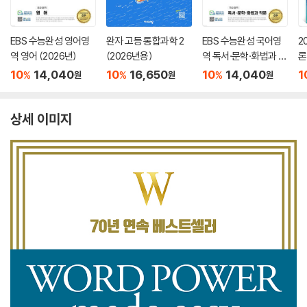
EBS 수능완성 영어영
완자 고등 통합과학 2
EBS 수능완성 국어영
2
역 영어 (2026년)
(2026년용)
역 독서·문학·화법과 작
론
문 (2026년)
(
10
14,040
10
16,650
10
14,040
1
%
%
%
원
원
원
상세 이미지