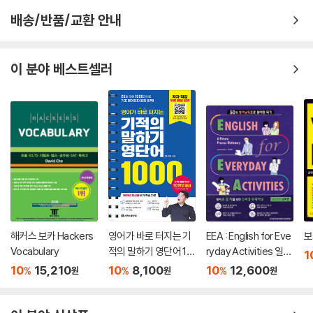
배송/반품/교환 안내
이 분야 베스트셀러
해커스 보카 Hackers
영어가 바로 터지는 기
EEA : English for Eve
보
Vocabulary
적의 말하기 영단어 10
ryday Activities 일상
1
00
표현 낭독편
10
15,210
10
8,100
10
12,600
%
%
%
원
원
원