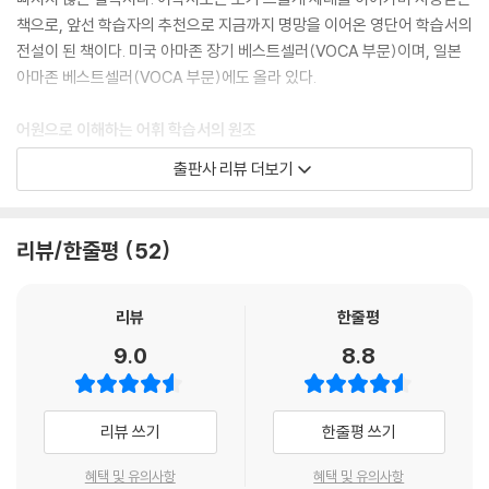
책으로, 앞선 학습자의 추천으로 지금까지 명망을 이어온 영단어 학습서의
전설이 된 책이다. 미국 아마존 장기 베스트셀러(VOCA 부문)이며, 일본
아마존 베스트셀러(VOCA 부문)에도 올라 있다.
어원으로 이해하는 어휘 학습서의 원조
철자와 뜻만 기계적으로 암기하는 방식으로는 어휘를 진정한 자기 것으로
출판사 리뷰 더보기
만들 수 없다. ‘어원 연구의 데일 카네기’라 불리는 노먼 루이스 교수는 어
휘의 기원과 단어의 구성 원리를 펼쳐 보인다. 역사, 신화, 종교, 철학, 과학
등을 종횡무진 오가며 어휘가 어떤 식으로 만들어지고 사용되는지 치밀하
리뷰/한줄평
52
고도 명쾌하게 설명한다. 단어는 인간 사회의 자화상이고 역사적, 문화적
배경 없이 탄생할 수 없기 때문이다. 어휘에 초점을 맞추고 있지만 책이 한
권의 인문학 서적처럼 읽히는 이유다.
리뷰
한줄평
9.0
8.8
꼬리에 꼬리를 무는 어휘력 확장 학습법
각 장의 첫 부분에 제공되는 10개의 기본 단어를 시작으로 같은 어근을 쓰
는 단어 그룹, 비슷한 의미의 단어 그룹, 반대 의미의 단어 그룹 등으로 확
리뷰 쓰기
한줄평 쓰기
장되며 수많은 파생어들이 등장한다. 다만 하나의 장은 하나의 주제로 긴
밀하게 연결되어 있어 서로 헷갈리거나 겉도는 일 없이 차곡차곡 머릿속에
혜택 및 유의사항
혜택 및 유의사항