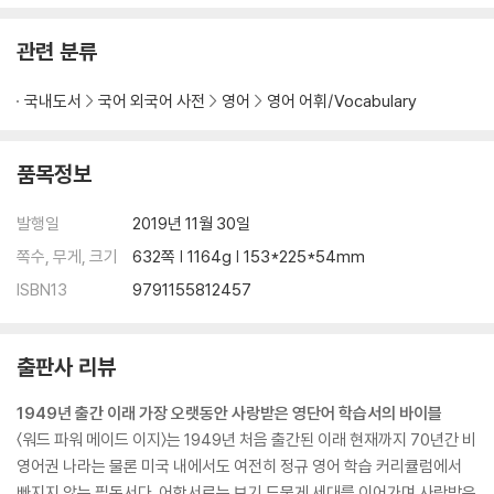
관련 분류
국내도서
국어 외국어 사전
영어
영어 어휘/Vocabulary
품목정보
발행일
2019년 11월 30일
쪽수, 무게, 크기
632쪽 | 1164g | 153*225*54mm
ISBN13
9791155812457
출판사 리뷰
1949년 출간 이래 가장 오랫동안 사랑받은 영단어 학습서의 바이블
〈워드 파워 메이드 이지〉는 1949년 처음 출간된 이래 현재까지 70년간 비
영어권 나라는 물론 미국 내에서도 여전히 정규 영어 학습 커리큘럼에서
빠지지 않는 필독서다. 어학서로는 보기 드물게 세대를 이어가며 사랑받은