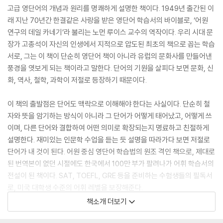
고급 영단어의 개념과 원리를 명쾌하게 설명한 책이다. 1949년 출간된 이
래 지난 70년간 한결같은 사랑을 받은 영단어 학습서의 바이블로, ‘어원
연구의 데일 카네기’라 불리는 노먼 루이스 교수의 역작이다. 우리 시대 문
장가 고종석이 자신의 인생에서 지적으로 압도된 최초의 책으로 꼽는 학습
서로, 그는 이 책이 단순히 영단어 책이 아니라 유럽의 문화사를 만들어낸
풍경을 엿보게 되는 책이라고 말한다. 단어의 기원을 살피다 보면 문화, 신
화, 역사, 철학, 과학이 저절로 등장하기 때문이다.
이 책의 출발점은 단어도 맥락으로 이해해야 한다는 사실이다. 단순히 철
자와 뜻을 암기하는 방식이 아니라 그 단어가 어떻게 태어났고, 어떻게 쓰
이며, 다른 단어와 결합하여 어떤 의미로 확장되는지 명료하고 친절하게
설명한다. 재미있는 인문학 수업을 듣는 듯 설명을 따라가다 보면 저절로
단어가 내 것이 된다. 어원 중심 영단어 학습법의 원조 격인 책으로, 제대로
된 번역본이 없던 시절에도 한국에서 100만 부가 팔려나가 어휘 학습서의
전설이 된 책이다. SAT, TOEFL, GRE 등을 준비하는 수험생들의 필독서
로, 미국 대학생 수준의 어휘 레벨을 보장해준다.
책소개 더보기
미국 아마존은 물론 일본 아마존 보카 분야 베스트셀러이며 출간 70주년