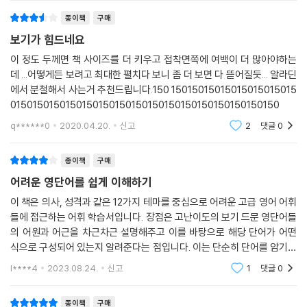
활의 모든 영역과 연결되어 있다. 그만큼 중요한 단어의 습득을 위해 루이
종이책
구매
스 교수가 취한 방식은 콘텍스트 방법론이다. 단어의 탄생 배경부터 단어
보기가 힘드네요
의 성장 과정, 연관성을 지닌 단어들의 특징을 한 줄기 맥락을 통해 이해시
킨다는 것. 책 속 단어들은 유기적으로 연결되며 하나로 통합된다. 설명 방
이 정도 두께면 책 사이즈를 더 키우고 접착면쪽에 여백이 더 많아야하는
데 ...어떻게든 보려고 최대한 펼치다 보니 좀 더 보면 다 뜯어질듯... 알라딘
식 또한 맥락에 근거하여 종교, 문화, 역사, 신화, 철학, 과학, 심리학 등이
에서 분철해서 사는거 추천드립니다.150 15015015015015015015015
단어들의 탄생 배경으로 등장한다. 하여, 이 책은 단순한 영단어 학습서라
0150150150150150150150150150150150150150150150150
기보다는 한 권의 인문학 책에 가깝다. 완독한 이에게 지적 희열을 안겨줄
노작이다.
q******0
2020.04.20.
신고
2
댓글
0
종이책
구매
1999 이 책을 선택한 당신은 이미 영어 공부의 반은 성공했다 *hs***
어려운 영단어를 쉽게 이해하기
2000 어휘로 인해 고생하고 있다면 이 책을 보라. 한두 달 후에는 당신이
이 책은 의사, 성격과 같은 12가지 테마를 중심으로 어려운 고급 영어 어휘
변한다 *린다***
들에 접근하는 어휘 학습서입니다. 장점은 고난이도의 보기 드문 영단어들
2001 최고의 어휘 교재다. 반드시 모든 학교에서 읽혀야 한다 *조셉***
의 어원과 어근을 차근차근 설명해주고 이를 바탕으로 해당 단어가 어떤
2002 SAT 고득점을 위한 책. SAT를 준비한다면 이 책은 필수 *A.***
식으로 구성되어 있는지 알려준다는 점입니다. 이는 단순히 단어를 암기하
2003 미국에서 대학을 다니려면 필수 단어들이다 *익명
는 데에만 그치는 학습용 단어장들과 차별화되는 지점입니다. 예를 들어
l****4
2023.08.24.
신고
1
댓글
0
2004 GRE 빈출 단어 리스트나 다름없다 *지디***
볼까요. 챕터6에
2005 한두 달 안에 어휘력을 높일 수 있는 가장 완벽한 방법 *존***
종이책
구매
2006 꼬리를 물고 불어난 엄청난 양의 단어들을 거의 기억하게 된다 *델