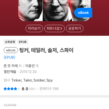
미리보기
파트너샵
공유하기
소득공제
EPUB
팅커, 테일러, 솔저, 스파이
eBook
EPUB
존 르 카레
저
이종인
역
열린책들
2019.12.30.
원서
Tinker, Tailor, Soldier, Spy
8.0
판매지수
198
55
13,500
원