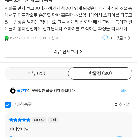
영화를 먼저 보고 흥미가 생겨서 책까지 읽게 되었습니다르카레의 소설 중
에서도 대표작으로 손꼽힐 만한 훌륭한 소설입니다역시 스파이를 다루고
있는 긴장감 넘치는 책이구요 그들 세계의 신뢰와 배신 그리고 복잡한 관
계들이 흥미진진하게 전개됩니다.스파이를 추적하는 과정을 따라가며 독
서의 행복을 느낄 수 있었습니다
n****1
2024.11.11.
신고
0
댓글
0
리뷰 전체보기
리뷰
25
한줄평
30
클린봇
이 부적절한 글을 감지 중입니다.
설정
구매한줄평
추천순
eBook
구매
재미있어요