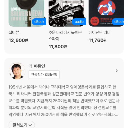
실버뷰
추운 나라에서 돌아온
에이전트 러너
스파이
12,600
11,760
원
원
11,800
원
역
이종인
관심작가 알림신청
1954년 서울에서 태어나 고려대학교 영어영문학과를 졸업하고 한
국 브리태니커 편집국장과 성균관대학교 전문 번역가 양성 과정 겸임
교수를 역임했다. 지금까지 250여권의 책을 번역했으며 주로 인문사
회과학 분야의 교양서와 문학 서적을 많이 번역했다. 정 겸임교수를
역임했다. 지금까지 250여권의 책을 번역했으며 주로 인문사회과학
분야의 교양서와 문학 서적을 많이 번역했다. 최근에는 E. M. 포스터,
펼쳐보기