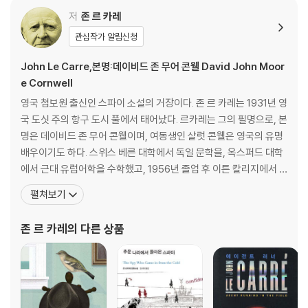
저
존 르 카레
관심작가 알림신청
John Le Carre,본명:데이비드 존 무어 콘웰 David John Moor
e Cornwell
영국 첩보원 출신인 스파이 소설의 거장이다. 존 르 카레는 1931년 영
국 도싯 주의 항구 도시 풀에서 태어났다. 르카레는 그의 필명으로, 본
명은 데이비드 존 무어 콘웰이며, 여동생인 살럿 콘웰은 영국의 유명
배우이기도 하다. 스위스 베른 대학에서 독일 문학을, 옥스퍼드 대학
에서 근대 유럽어학을 수학했고, 1956년 졸업 후 이튼 칼리지에서 2
년간 독일어를 가르쳤다. 1959년부터 1964년까지 영국 외무부에서
펼쳐보기
일했다. 이 당시 그는 영국 대사관 제2 서기관, 함부르크 정치영사, 그
리고 영국 정보부인 MI6에서 일하며 냉전 시대 실제로 첩보 활동을
존 르 카레
의 다른 상품
하기도 했다. 1961년