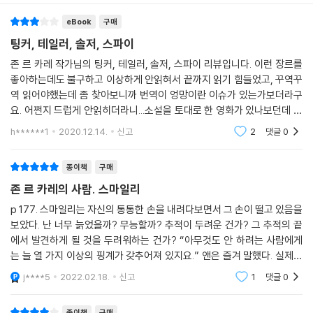
eBook
구매
팅커, 테일러, 솔저, 스파이
존 르 카레 작가님의 팅커, 테일러, 솔저, 스파이 리뷰입니다. 이런 장르를
좋아하는데도 불구하고 이상하게 안읽혀서 끝까지 읽기 힘들었고, 꾸역꾸
역 읽어야했는데 좀 찾아보니까 번역이 엉망이란 이슈가 있는가보더라구
요. 어쩐지 드럽게 안읽히더라니...소설을 토대로 한 영화가 있나보던데 영
화를 보고 읽었다면 차라리 더 이해하기 편했을까싶었네요.
h******1
2020.12.14.
신고
2
댓글
0
종이책
구매
존 르 카레의 사람. 스마일리
p 177. 스마일리는 자신의 통통한 손을 내려다보면서 그 손이 떨고 있음을
보았다. 난 너무 늙었을까? 무능할까? 추적이 두려운 건가? 그 추적의 끝
에서 발견하게 될 것을 두려워하는 건가? “아무것도 안 하려는 사람에게
는 늘 열 가지 이상의 핑계가 갖추어져 있지요.” 앤은 즐겨 말했다. 실제로
그녀가 자신의 무수한 외도를 변명할 때 쓰는 말이기도 했다. “어떤 것을
j****5
2022.02.18.
신고
1
댓글
0
하는 데 필요
종이책
구매