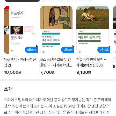
뉴로맨서 - 환상문학전
포스트맨은 벨을 두 번
허클베리 핀의 모험 -
다
집 21
울린다 - 세계문학전집
세계문학전집 006
9
169
10,500
7,700
9,100
원
원
원
소개
스파이 스릴러의 대가이자 뛰어난 문학성으로 평가받는 작가 존 르카레의
전작 19편이 한국에 소개된다. 이 소설은 1960년대 미소 간 냉전 상황으
로 스파이전이 심화되던 당시, 실제 영국을 충격에 빠트린 케임브리지 출