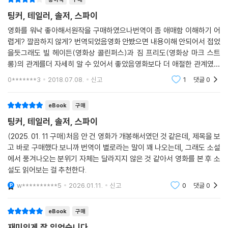
팅커, 테일러, 솔저, 스파이
영화를 워낙 좋아해서원작을 구매하였으나번역이 좀 애매함 이해하기 어
렵게? 깔끔하지 않게? 번역되었음영화 안봤으면 내용이해 안되어서 접었
을듯그래도 빌 헤이든(영화상 콜린퍼스)과 짐 프리도(영화상 마크 스트
롱)의 관계를더 자세히 알 수 있어서 좋았음영화보다 더 애절한 관계였음
영화를 보고 책을 읽는 것을 추천함배우들 얼굴 떠올리며 읽어야 덜 헷갈
0*******3
2018.07.08.
신고
1
댓글
0
림
eBook
구매
팅커, 테일러, 솔저, 스파이
(2025. 01. 11 구매)처음 안 건 영화가 개봉해서였던 것 같은데, 제목을 보
고 바로 구매했다.보니까 번역이 별로라는 말이 꽤 나오는데, 그래도 소설
에서 풍겨나오는 분위기 자체는 달라지지 않은 것 같아서 영화를 본 후 소
설도 읽어보는 걸 추천한다.
w**********5
2026.01.11.
신고
0
댓글
0
eBook
구매
재미있게 잘 읽었습니다