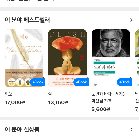
이 분야 베스트셀러
테오
살
노인과 바다 - 세계문
달
학전집 278
전
17,000
13,160
원
원
5,600
7
원
이 분야 신상품