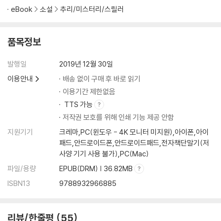
eBook
소설
추리/미스터리/스릴러
품목정보
발행일
2019년 12월 30일
이용안내
배송 없이 구매 후 바로 읽기
이용기간 제한없음
TTS 가능
저작권 보호를 위해 인쇄 기능 제공 안함
지원기기
크레마,PC(윈도우 - 4K 모니터 미지원),아이폰,아이
패드,안드로이드폰,안드로이드패드,전자책단말기(저
사양 기기 사용 불가),PC(Mac)
파일/용량
EPUB(DRM) | 36.82MB
ISBN13
9788932966885
리뷰/한줄평
55