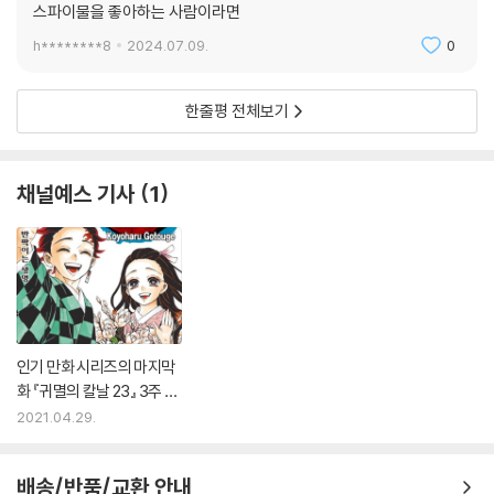
스파이물을 좋아하는 사람이라면
h********8
2024.07.09.
0
한줄평 전체보기
채널예스 기사
1
인기 만화 시리즈의 마지막
화 『귀멸의 칼날 23』 3주 연
속 1위
2021.04.29.
배송/반품/교환 안내