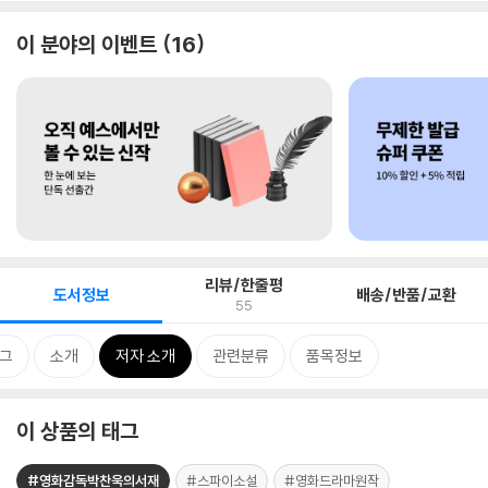
이 분야의 이벤트
16
리뷰/한줄평
도서정보
배송/반품/교환
55
그
소개
저자 소개
관련분류
품목정보
이 상품의 태그
#영화감독박찬욱의서재
#스파이소설
#영화드라마원작