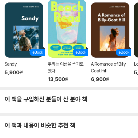
Sandy
우리는 여름을 쓰기로
A Romance of Billy-
L
했다
Goat Hill
5,900
5
원
13,500
6,900
원
원
이 책을 구입하신 분들이 산 분야 책
이 책과 내용이 비슷한 추천 책