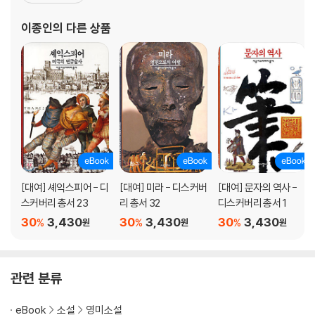
존 파울즈, 폴 오스터, 제임스 존스 등 현대 영미 작가들의 소설을 번
역하고 있다. 저서로 『번역은 글쓰기다』, 『번역은 내 운명』(공저)과
이종인
의 다른 상품
『지하철 헌화가』, 『살면서 마주 한
[대여] 셰익스피어 - 디
[대여] 미라 - 디스커버
[대여] 문자의 역사 -
스커버리 총서 23
리 총서 32
디스커버리 총서 1
30
3,430
30
3,430
30
3,430
%
%
%
원
원
원
관련 분류
eBook
소설
영미소설