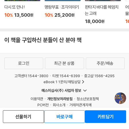
아오겠다고 마음속으로 다짐한다.
다시 또 만나!
명랑부표 : 조각이야기
판타지 바다를 헤엄치
어
는 고래
물
10
13,500
10
25,200
%
%
원
원
18,000
1
원
이 책을 구입하신 분들이 산 분야 책
로그인
최근 본 상품
주문/배송
고객센터 1544-3800
티켓 1544-6399
중고샵 1566-4295
eBook 1:1문의/채팅상담
예스이십사(주) 사업자 정보
이용약관
개인정보처리방침
청소년보호정책
PC버전
회사소개
거래처관계자께
도서홍보
광고
선물하기
바로구매
카트담기
Copyright © YES24 Corp. All Rights Reserved.
MATOM9