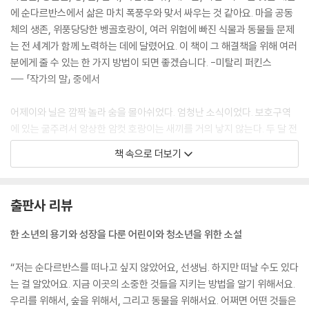
에 순다르반스에서 삶은 마치 폭풍우와 맞서 싸우는 것 같아요. 마을 공동
체의 생존, 위풍당당한 벵골호랑이, 여러 위험에 빠진 식물과 동물들 문제
는 전 세계가 함께 노력하는 데에 달렸어요. 이 책이 그 해결책을 위해 여러
분에게 줄 수 있는 한 가지 방법이 되면 좋겠습니다. -미탈리 퍼킨스
--- 「작가의 말」 중에서
어제이와 닐은 깜짝 놀라 숨을 몰아쉬었다. 엄청난 소식이었다. 보호구역
에 있는 굶주려서 앙상한 암컷 호랑이는 새끼를 거의 낳지 않는다. 두 달 전
쯤, 호랑이 새끼 세 마리가 태어났을 때, 순찰대가 사람들이 살고 있는 섬들
책 속으로 더보기
을 일일이 찾아가 소식을 전해 주었다.
마을 사람들은 감사하는 마음에 순다르반스의 수호신 본비비 동상에 사탕
출판사 리뷰
과 꽃을 바쳤다.
한 소년의 용기와 성장을 다룬 어린이와 청소년을 위한 소설
새끼 한 마리가 죽었다는 소식이 들렸을 때는 섬 전체가 슬픔에 빠지기도
했다. 이제 두 마리만 남았다. 닐은 호기심에 몸을 앞으로 기울이며 질문을
“저는 순다르반스를 떠나고 싶지 않았어요, 선생님. 하지만 떠날 수도 있다
쏟아 냈다.
는 걸 알았어요. 지금 이곳의 소중한 것들을 지키는 방법을 알기 위해서요.
--- p. 17
우리를 위해서, 숲을 위해서, 그리고 동물을 위해서요. 어쩌면 어떤 것들은