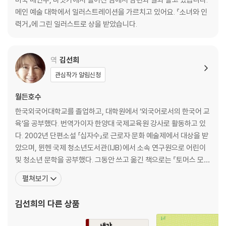
메인 예술 대학에서 일러스트레이션을 가르치고 있어요. 『소녀와 인
력거』에 그린 일러스트로 상을 받았습니다.
역
김선희
관심작가 알림신청
월든호수
한국외국어대학교를 졸업하고, 대학원에서 ‘외국어로서의 한국어 교
육’을 공부했다. 번역가이자 한양대 국제교육원 강사로 활동하고 있
다. 2002년 단편소설 「십자수」로 근로자 문화 예술제에서 대상을 받
았으며, 뮌헨 국제 청소년도서관(IJB)에서 소속 연구원으로 어린이
및 청소년 문학을 공부했다. 그동안 쓰고 옮긴 책으로는 『토머스 모어
가 상상한 꿈의 나라, 유토피아』, 『얼음 공주 투란도트』, 『우리 음식에
펼쳐보기
담긴 12가지 역사 이야기』, 『둥글둥글 지구촌 음식 이야기』 등이 있
고, 옮긴 책으로는 『윔피 키드』 시리즈, 『드래곤 길들이기』 시리즈,
김선희
의 다른 상품
『위저드 오브 원스』 시리즈, 『멀