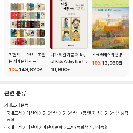
착한책 프로젝트 : 초판
내가 제일 기쁠 때 Joy
소크라테스의 변명
본 세계문학 세트
of Kids A day like to
10
13,050
%
원
day in Korea
10
149,820
16,900
%
원
원
관련 분류
카테고리 분류
국내도서
어린이
5-6학년
5-6학년 그림/동화책
5-6학년 창작
동화
국내도서
어린이
어린이 문학
그림/동화책
창작동화