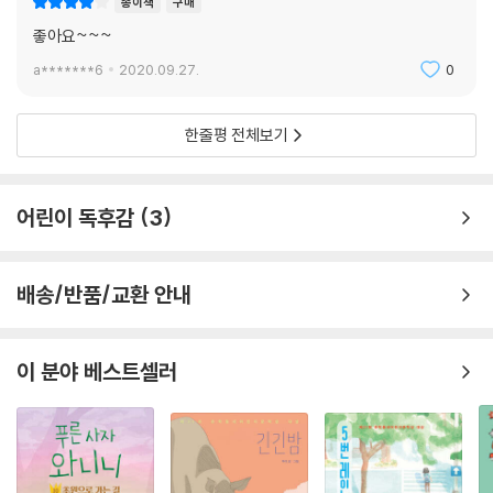
종이책
구매
“아빠하고 같이 있고 싶어요. 제가 바라는 건 그것뿐이에요. 아빠가 해 온
좋아요~~~
것처럼 제가 우리 땅을 돌볼게요. 폭풍우가 지나가고 나서 우리 벼랑 후추
가 아주 빨리 자랐어요. 우린 한번도 배고프지 않았어요. 절대로요! 아빠는
a*******6
2020.09.27.
0
저 굽타보다 훨씬 더 큰 사람이에요! 교장 선생님보다도.”
한줄평 전체보기
“하지만 그들은 다 글을 읽을 줄 안다. 쓸 줄도 알지. 그건 이 세상에서 분명
히 힘이 된단다. 닐, 모르겠니? 너한테 그런 힘이 있으면 좋겠다. 게다가 우
리는 서로 재능이 달라. 너하고 나.”
어린이 독후감
3
아빠는 한 손을 들어 손바닥을 닐에게 보여 주었다. 그러고는 커다란 손을
닐의 머리에 얹으며 말했다.
배송/반품/교환 안내
“그리고 이건 너의 재능이란다.” (- p.78~79)
이 분야 베스트셀러
『닐과 순다리』는 주인공 닐과 닐의 가족이 함께 성장해 가는 이야기이다.
다른 나라(지역)의 문화, 가난과 빈부 문제, 환경문제와 성차별 같은 주제
도 포함하는 다양성 작품으로, 아이와 함께 이야기를 나누며 토론을 할 수
있는 책이다.