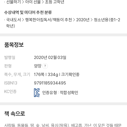
선물하기
아이 선물
초등 고학년
수상내역 및 미디어 추천 분류
국내도서
행복한아침독서/책둥이 추천
2020년
청소년용(중1-2
학년)
품목정보
발행일
2020년 02월 03일
판형
양장
쪽수, 무게, 크기
176쪽 | 334g | 크기확인중
ISBN13
9791185934495
KC인증
인증유형 : 적합성확인
책 속으로
사람들, 동물들, 땅, 숲, 날씨, 욕심(탐욕), 배고픔, 가난. 이 모든 것들 때문