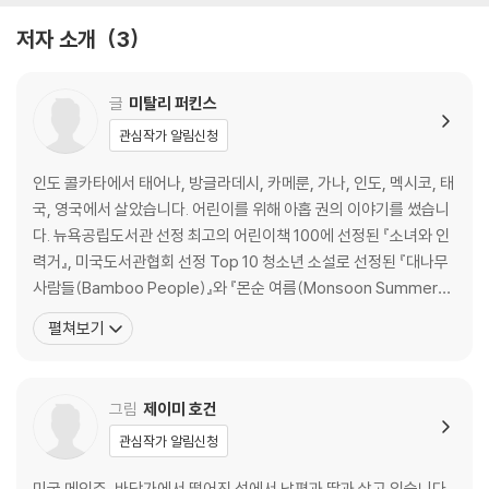
저자 소개
3
글
미탈리 퍼킨스
관심작가 알림신청
인도 콜카타에서 태어나, 방글라데시, 카메룬, 가나, 인도, 멕시코, 태
국, 영국에서 살았습니다. 어린이를 위해 아홉 권의 이야기를 썼습니
다. 뉴욕공립도서관 선정 최고의 어린이책 100에 선정된 『소녀와 인
력거』, 미국도서관협회 선정 Top 10 청소년 소설로 선정된 『대나무
사람들(Bamboo People)』와 『몬순 여름(Monsoon Summer)』
들이 있습니다. 우리나라에 소개된 작품으로는 『소녀와 인력거』가 있
펼쳐보기
습니다. 세계 여러 나라에서 산 경험을 토대로 서로 다른 문화 간의 다
리가 되어줄 어린이책을 꾸준히 쓰고 있습니다. 『닐과 순다리』는 서
벵골 지역을 여행하고 야생
그림
제이미 호건
관심작가 알림신청
미국 메인주, 바닷가에서 떨어진 섬에서 남편과 딸과 살고 있습니다.