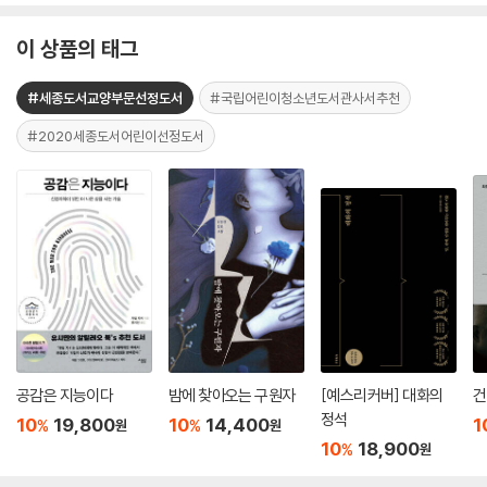
이 상품의 태그
#세종도서교양부문선정도서
#국립어린이청소년도서관사서추천
#2020세종도서어린이선정도서
공감은 지능이다
밤에 찾아오는 구원자
[예스리커버] 대화의
건
정석
10
19,800
10
14,400
1
%
%
원
원
10
18,900
%
원