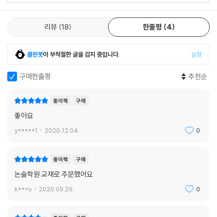
과 새끼 호랑이 ‘순다리’를 지키기 위해 어떻게 해야 할지 깨닫는 모습을 함
는 걸 알았어요. 지금 이곳의 소중한 것들을 지키는 방법을 알기 위해서요.
께 느낄 수 있다.
우리를 위해서, 숲을 위해서, 그리고 동물을 위해서요. 어쩌면 어떤 것들은
리뷰
18
한줄평
4
좀 더 좋게 만들기 위해서요.”
어른 독자들도 간결하면서도 명료한 서술에 이야기에 빠져들 것이다. 작품
--- p.158
에는 가족 갈등, 가난과 빈부 문제, 계급 구조, 환경문제와 성차별 같은 주
클린봇
이 부적절한 글을 감지 중입니다.
설정
제도 포함하고 있어, 집에서 학교에서 아이와 함께 토론을 함께 나눌 수 있
다.
구매한줄평
추천순
글과 함께 파스텔 느낌의 흑백 일러스트가 책을 읽는 어린이, 청소년 독자
종이책
구매
들에게 이야기의 상상을 북돋는다. 현지어 그대로 표기한 간단한 벵골어와
좋아요
용어설명은 독자들이 익숙하지 않은 순다르반스 지역 문화와 인도 벵골어
를 조금이나마 이해하는데 도움을 준다.
y*****1
2020.12.04.
0
『닐과 순다리』는 생동감 넘치는 이야기와 주제는 도서관과 학교 교실에 비
종이책
구매
치할 다양성 분야의 책 가운데 하나로, 어린이와 청소년 모두가 함께 즐길
논술학원 교재로 주문했어요
수 있는 어린이 소설이다.
k***o
2020.09.29.
0
어린이와 가족이 함께 읽을 수 있는 흡입력 강한 다양성 작품