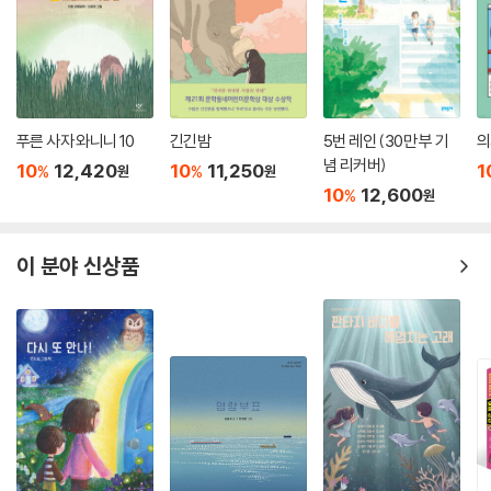
작가 미탈리 퍼킨스는 작품에서 닐과 아버지 그리고 새끼 호랑이에 호랑이
밀렵을 염두에 둔 돈 많은 악랄한 외지이 개발업자를 덧붙여, 가족과 지역
문화, 환경문제와 동물 보호에 대한 주제 의식을 풀어내고 있다. 닐의 아버
지는 아들 닐이 장학금 시험에 합격하도록 도와주고 싶다. 그래서 자신의
소신을 버리고 가정교사 비용을 벌기 위해 호랑이 사냥에 합류한다. 이 과
푸른 사자 와니니 10
긴긴밤
5번 레인 (30만 부 기
의
정에서 닐은 아빠 엄마와 갈등을 겪는다. 닐과 누나 루파는 섬의 미래를 위
념 리커버)
10
12,420
10
11,250
1
%
%
원
원
해 보호구역의 호랑이가 얼마나 중요한지 잘 알고 있다. 하지만 또한 부모
10
12,600
%
원
님의 결정도 존중한다.
작가는 빠른 전개와 지역과 동식물에 대한 많은 자료 조사를 바탕으로 쓴
이 분야 신상품
이야기는 가족 사이에서 벌어지는 갈등이 해결되어 가는 과정을 통해 가족
이 함께 성장해 가는 모습을 보여준다.
닐은 아빠와 갈등을 해결해 가는 과정과 새끼 호랑이를 구하면서 자신이
사랑하는 것을 지키기 위해서는 위험을 무릅써야 할 때가 있다는 걸 깨닫
게 된다. 또한 더 나은 미래를 위해서는 때로는 현재를 희생해야 한다는 것
도 알게 된다. 닐은 공부를 계속 하고 싶은 누나 루파에게 자기처럼 다시 학
교에서 공부할 수 있게 하겠다고 약속을 하며 다시 가족이 있는 섬으로 돌