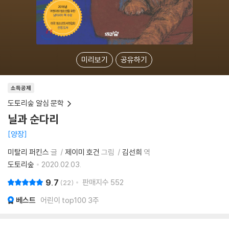
미리보기
공유하기
소득공제
도토리숲 알심 문학
닐과 순다리
양장
미탈리 퍼킨스
글
제이미 호건
그림
김선희
역
도토리숲
2020.02.03.
9.7
판매지수
552
22
베스트
어린이 top100 3주