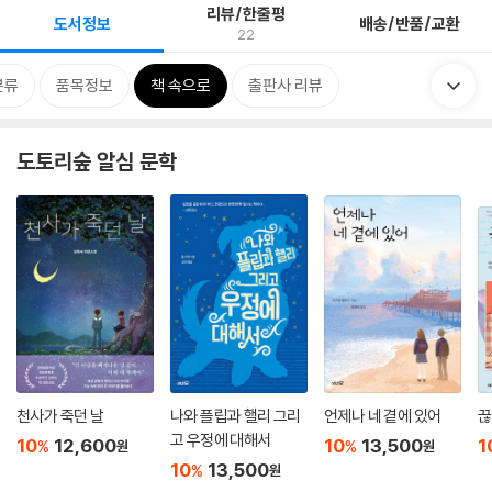
리뷰/한줄평
도서정보
배송/반품/교환
22
분류
품목정보
책 속으로
출판사 리뷰
도토리숲 알심 문학
천사가 죽던 날
나와 플립과 핼리 그리
언제나 네 곁에 있어
끊
고 우정에 대해서
10
12,600
10
13,500
1
%
%
원
원
10
13,500
%
원