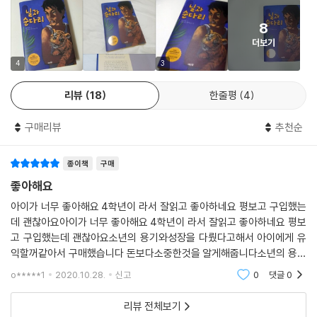
만 루파는 고개를 돌리다가 입이 쩍 벌어지더니 짜고 있던 수건을 놓쳤다.
다. 어쩌면 닐이 싫어만 했던 장학금이 지금은 열심히 공부해서 받아야 하
--- p. 37~38
8
는 그 무엇 이상이다.
더보기
“아빠하고 같이 있고 싶어요. 제가 바라는 건 그것뿐이에요. 아빠가 해 온
닐은 누나와 함께 새끼 호랑이를 구하면서 자신이 사랑하는 것을 지키기
4
3
것처럼 제가 우리 땅을 돌볼게요. 폭풍우가 지나가고 나서 우리 벼랑 후추
위해서는 위험을 무릅써야 할 때가 있다는 걸 알게 된다. 그리고 더 나은 미
가 아주 빨리 자랐어요. 우린 한번도 배고프지 않았어요. 절대로요! 아빠는
리뷰
18
한줄평
4
래를 위해서는 때로는 현재를 희생해야 한다는 것도 알게 된다. 하기 싫었
저 굽타보다 훨씬 더 큰 사람이에요! 교장 선생님보다도.”
던 학교 공부가 가족과 자신이 사랑하는 순다르반스 섬 고향과 순다리 나
구매리뷰
추천순
무 숲 그리고 새끼 호랑이를 지킬 수 있을 거라는 것을 깨닫는다.
“하지만 그들은 다 글을 읽을 줄 안다. 쓸 줄도 알지. 그건 이 세상에서 분명
히 힘이 된단다. 닐, 모르겠니? 너한테 그런 힘이 있으면 좋겠다. 게다가 우
종이책
구매
인도 콜카타에서 태어난 작가 미탈리 퍼킨스는 『닐과 순다리』작품을 쓰기
리는 서로 재능이 달라. 너하고 나.”
위해 멀리 떨어진 세계자연유산이기도 한 벵골 만에 위치한 순다르반스 지
좋아해요
역을 찾아가 조사하였다. 작가는 실제 이야기를 바탕으로 쓴 『닐과 순다
아이가 너무 좋아해요 4학년이 라서 잘읽고 좋아하네요 평보고 구입했는
아빠는 한 손을 들어 손바닥을 닐에게 보여 주었다. 그러고는 커다란 손을
리』 작품에서 환경이 인간의 선택에 따라 어떻게 영향을 미치는지 생동감
데 괜찮아요아이가 너무 좋아해요 4학년이 라서 잘읽고 좋아하네요 평보
닐의 머리에 얹으며 말했다.
있게 보여준다. 제목의 ‘닐’과 ‘순다리’는 벵골어이다. ‘닐’은 ‘푸르다’는 뜻이
고 구입했는데 괜찮아요소년의 용기와성장을 다뤘다고해서 아이에게 유
고, ‘순다리’는 ‘아름답다’라는 뜻이다. 닐은 새끼 호랑이를 구하고 나서, 자
익할꺼같아서 구매했습니다 돈보다소중한것을 알게해줍니다소년의 용기
“그리고 이건 너의 재능이란다.”
기가 좋아하는 순다리 나무와 같은 이름인 ‘순다리’ 이름을 지어준다. 어린
와성장을 다뤘다고해서 아이에게 유익할꺼같아서 구매했습니다 돈보다소
o*****1
2020.10.28.
신고
0
댓글
0
--- p. 78~79
중한것을 알게해줍니다
이 독자들은 닐과 누나 루파가 새끼 호랑이를 찾기 위한 생생한 과정과 긴
장감을 맘껏 즐길 수 있다. 그리고 닐이 가족과 마을 그리고 순다리 나무숲
리뷰 전체보기
“저는 순다르반스를 떠나고 싶지 않았어요, 선생님. 하지만 떠날 수도 있다