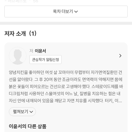
- 허브페스토 ㆍ 56
- 데리야키소스 ㆍ 58
목차 더보기
- 기본 채수 ㆍ 60
- 자투리 채수 ㆍ 62
4 비건 플레이트 구성 ㆍ 64
저자 소개
1
Part 2 비건 집밥
저
이윤서
Day 1 Day 10
관심작가 알림신청
Info1. 두부의 다채로움 ㆍ 71
두부구이덮밥 | 두부강된장 | 두부스크램블
양념치킨을 좋아하던 여섯 살 꼬마아이 무렵부터 자가면역질환인 건
선을 앓아왔다. 그 후 20여 동안 조금이라도 면역력이 약해지면 몸에
1일 | 근사한 별미, 채소초밥정식 ㆍ 76
붉은 꽃들이 피어오르는 건선으로 고생해야 했다. 스테로이드제를 바
채소초밥+냉메밀국수+아삭이고추된장무침
디크림처럼 사용하던 스물여섯의 어느 날, 질병을 치유하는 힘은 내
2일 | 영양 만점 한끼 식사, 두부구이덮밥정식 ㆍ 82
자신 안에 내재되어 있음을 깨닫고 자연 치유를 시작했다. 터키, 이스
두부구이덮밥+브로콜리깨볶음+상추겉절이
라엘, 프랑스를 통한 치유 여정을 보내며 현미채식을 병행한 결과, 건
펼쳐보기
3일 | 입맛 돋우는 새콤달콤함, 토마토비빔국수정식 ㆍ 86
선을 완치할 수 있었다. 건선 완치 이후, 자연식을 통한 치유와 조화로
토마토비빔국수+오이미역냉국+팽이버섯튀김
운 삶을 지속하기 위해 마크로비오틱을 공부하기 시작했다. 채소 소
이윤서
의 다른 상품
4일 | 채식 도시락으로 안성맞춤, 두부김밥플레이트 ㆍ 90
믈리에 과정을 수료하고, 미국 마크로비오틱 학교에서