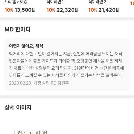
프리 홈베이킹
식이라면 1
식이라면 2
1
10
13,500
10
22,320
10
21,420
%
%
%
원
원
원
MD 한마디
어렵지 않아요, 채식
먹거리에 대한 고민이 깊어지는 지금, 실천에 어려움을 느끼는 채식
입문자들에게 좋은 가이드가 되어줄 책. 오랫동안 채식을 해온 저자
가 재료에 대한 설명부터 요리 팁까지, 31일간의 비건 식단을 제공해
까다롭게 느껴질 수 있는 채식을 다양하게 즐기는 방법을 알려준다.
2020.02.28.
가정 살림 PD 김현주
상세 이미지