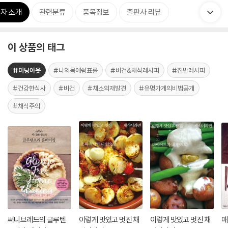
자 소개
관련분류
품목정보
출판사 리뷰
이 상품의 태그
#미닝아웃
#나의몸에쉼표를
#비건&채식레시피
#집밥레시피
#건강한식사
#비건
#채소의재발견
#유명가게의비법공개
#채식주의
써니브레드의 글루텐
이렇게 맛있고 멋진 채
이렇게 맛있고 멋진 채
매