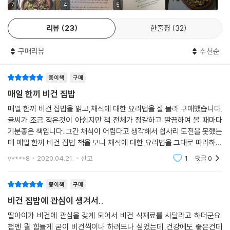
브로콜리템페볶음밥+연두붓국+셀러리장아찌
#홈메이드 소스와 치즈... 어디에서도 찾기 힘든 비건 소스 레시피
7
4
5
28일 | 속 편한 음식이 생각날 때, 검은깨죽정식 ㆍ 212
#플레이팅과 도시락 싸는 법 등 팁 공개
리뷰
23
한줄평
32
검은깨죽+세발나물무침+보라무물김치
#두부, 이색 곡물, 템페 등 비건 식재료의 다채로운 활용법
29일 | 유럽식 런치, 브루스케타플레이트 ㆍ 216
#채식에 대해 궁금한 것들과 식재료 구입처
구매리뷰
추천순
브루스케타+가스파초+적양배추발사믹볶음
30일 | 발리식 비건 요리, 나시고렝정식 ㆍ 220
종이책
구매
나시고렝+템페캐슈너트채소볶음+당귀샐러드
31일 | 고기패티보다 더 맛있는, 템페버거세트 ㆍ 224
매일 한끼 비건 집밥
템페버거+웨지감자구이+콘샐러드
매일 한끼 비건 집밥을 읽고,채식에 대한 요리법을 잘 몰라 구매했습니다.
글씨가 조금 작은것이 아쉽지만 책 전체가 정갈하고 깔끔하여 볼 때마다
Bonus. 비건에 대해 궁금한 것들 ㆍ 228
기분좋은 책입니다. 그간 채식이 어렵다고 생각해서 쉽사리 도전을 못했는
데 매일 한끼 비건 집밥 책을 보니 채식에 대한 요리법을 그대로 따라하기
만 하면 될 것 같습니다. 채식으로 바꿈으로써 모두가 건강해지길 소망합
v****8
2020.04.21.
신고
1
댓글
0
니다.
종이책
구매
비건 집밥에 관심이 생겨서..
딸아이가 비건에 관심을 갖게 되어서 비건 식재료를 사달라고 하더군요.
첨엔 뭘 힘들게 굳이 비건씩이나 하려드나 싶었는데..건강에도 좋은건데