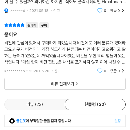
이 될 수 있을까? 의아하긴 하지만.. 적어도 플렉시테리언 Flexitarian -
기본적으로 채식을 하지만 때떄로 육식을 먹는 것- 으로 방향을 잡아 식
t******d
2021.05.18.
신고
0
댓글
0
종이책
구매
좋아요
비건에 관심이 있어서 구매하게 되었습니다.비건에도 여러 분류가 있더라
고요.친구가 비건인데 가장 하드하게 분류되는 비건이더라고요뭐라고 말
하는 용어가 있었는데 까먹었습니다어쨌든 비건을 위한 요리 법들이 있는
책입니다.『매일 한끼 비건 집밥』은 채식을 포기하지 않고 이어 나갈 수 있
게 도와주는 요리책이다. 채식을 하기로 마음 먹고 직접 요리를 하다 보면
k********o
2020.05.20.
신고
0
댓글
0
곧 메뉴의 한계
리뷰 전체보기
리뷰
23
한줄평
32
클린봇
이 부적절한 글을 감지 중입니다.
설정