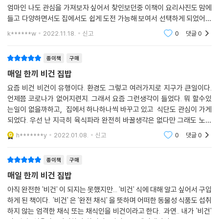
엄마인 나도 관심을 가져보자 싶어서 찾인보던중 이책이 요리사진도 맘에
들고 다양하면서도 집에서도 쉽게 도전 가능해 보여서 선택하게 되었어요
아쉽게도 한두가지 밖에 시도해보진 못했습니다만..그래도 요리 아이디어
k******w
2022.11.18.
신고
0
댓글
0
도 많이 얻게 되고해
종이책
구매
매일 한끼 비건 집밥
요즘 비건 비건이 유행이다. 환경도 그렇고 여러가지로 지구가 큰일이다.
언제쯤 코로나가 없어지련지. 그래서 요즘 그런생각이 들었다. 뭐 할수있
는일이 없을까하고, 집에서 하나하나씩 바꾸고 있고 식단도 관심이 가게
되었다. 우선 난 지극히 육식파라 완전히 바꿀생각은 없다만 그래도 노력
은 좀 해보고 관심을 가져야할거같아서 책을 구매하게되었다. 검색해보니
h*******y
2022.01.08.
신고
0
댓글
0
많은 책들이
종이책
구매
매일 한끼 비건 집밥
아직 완전한 '비건' 이 되지는 못했지만... '비건' 식에 대해 알고 싶어서 구입
하게 된 책이다. '비건' 은 '완전 채식' 을 뜻하며 어떠한 동물성 식품도 섭취
하지 않는 엄격한 채식 또는 채식인을 비건이라고 한다. 과연.. 내가 '비건'