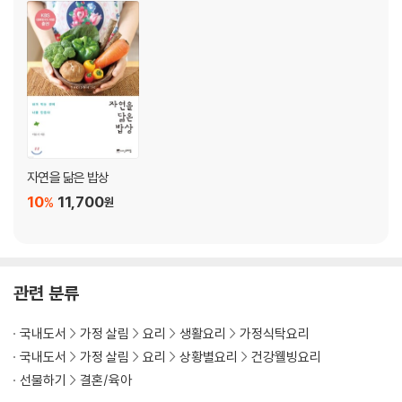
두부김밥+양상추샐러드+단감마구이
5일 | 건강한 시골 밥상, 호박잎쌈밥정식 ㆍ 94
호박잎쌈밥+두부강된장+오이고수무침+땅콩견과조림
6일 | 현미밥과 채소의 색다른 변신, 리소토정식 ㆍ 100
들깨버섯리소토+미니당근가지피클+단호박샐러드
7일 | 소박하고 건강한 양식, 프랑스 가정식 ㆍ 104
당근수프+모둠콩샐러드+그린올리브통밀파스타
8일 | 근사한 브런치, 두부스크램블플레이트 ㆍ 108
자연을 닮은 밥상
두부스크램블+오이딜샌드위치+웜샐러드
10
11,700
%
9일 | 마음에 위로가 되는 따스함 가득, 스튜정식 ㆍ 112
원
칠리콩토마토스튜+아스파라거스구이와 비건마요네즈+무화과샐러드
10일 | 아이리시 스타일 브런치, 으깬감자샌드위치세트 ㆍ 116
으깬감자샌드위치+캐슈너트허브꽃샐러드
관련 분류
Day 11 Day 20
Info2. 이색 재료의 활용 ㆍ 121
국내도서
가정 살림
요리
생활요리
가정식탁요리
퀴노아밥 | 쿠스쿠스샐러드 | 퀴노아샐러드
국내도서
가정 살림
요리
상황별요리
건강웰빙요리
선물하기
결혼/육아
11일 | 튀김이 생각날 때, 연근감자크로켓플레이트 ㆍ 126