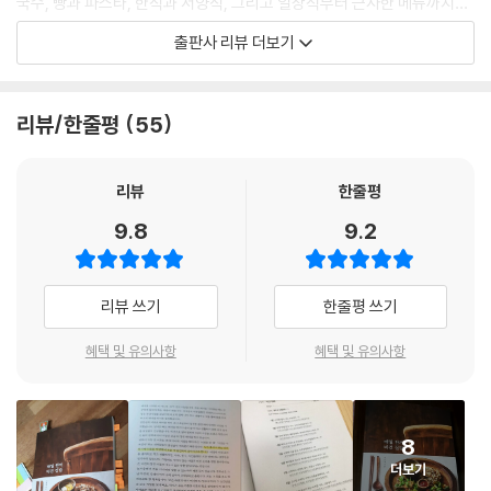
양송이버섯시금치파에야+방울토마토라디치오샐러드+릭구이
국수, 빵과 파스타, 한식과 서양식, 그리고 일상식부터 근사한 메뉴까지…
모두 집에 있는 재료로 만드는 법을 알려드려요. 또한 초보는 식단 구성이
출판사 리뷰 더보기
Day 21 Day 31
쉽지 않으므로 영양과 맛을 고려한 정식 메뉴로 구성했습니다.
Info3. 맛있는 템페 요리 ㆍ 171
브로콜리템페볶음밥 | 템페캐슈너트채소볶음 | 템페버거
비건을 시작한다고 해서 즐겨 먹던 메뉴를 포기하지 마세요! 『매일 한끼 비
리뷰/한줄평
55
건 집밥』에서는 그 메뉴 그대로 즐길 수 있도록 대체 재료로 맛을 재현합니
21일 | 여름부터 가을까지 즐기는, 옥수수현미밥정식 ㆍ 176
다. 콩고기 같은 특수 재료가 아니라 냉장고 속에 있는 식재료를 사용하지
옥수수현미밥+토마토된장국+가지장아찌+송화고버섯탕수
요. 비건이라면 꼭 필요한 채수, 비건소스, 비건치즈 등은 집에서 직접 만들
리뷰
한줄평
22일 | 입맛을 돋우는 가정식, 고구마톳밥정식 ㆍ 182
수 있게 저자의 노하우가 담긴 레시피를 공개합니다.
9.8
9.2
고구마톳밥+들깨배춧국+미니양배추구이+수박무레몬절임
23일 | 따뜻한 한끼, 수제비정식 ㆍ 188
30일 이상 같은 일을 지속하면 습관이 됩니다. 채식 습관을 만들 수 있도록
된장수제비+콜라비깍두기+참나물고추장무침
이 책에서는 31일간의 식단을 제안합니다. 그대로 따라하면 채식을 편하
리뷰 쓰기
한줄평 쓰기
24일 | 밤이 익어가는 계절, 밤밥정식 ㆍ 192
게 이어나갈 수 있습니다. 1일부터도 좋고 원하는 메뉴를 먼저 먹어도 됩니
밤밥+더덕구이+가지말랭이무침+청경채유부볶음
다. 하루에 한끼로 시작해서 차츰 횟수를 늘려가도 좋겠지요. 하지만 무엇
혜택 및 유의사항
혜택 및 유의사항
25일 | 채소로 차린 전통 한식상, 정월대보름플레이트 ㆍ 198
보다 꾸준히 실천하기를 권합니다. 31일 후, 달라진 몸의 변화를 느낄 수
오곡밥+콩나물국+오이지무침+취나물+도라지나물+호박고지
있을 테니까요.
26일 | 소박하고 건강한 한끼, 주먹밥정식 ㆍ 204
8
표고버섯현미주먹밥+연근전+우엉검은깨초절임
#비건 초보부터 고수까지 도움이 되는 식재료 레슨
더보기
27일 | 찬밥으로 만드는 근사한 요리, 템페볶음밥정식 ㆍ 208
#하루 한끼, 정식 메뉴로 구성