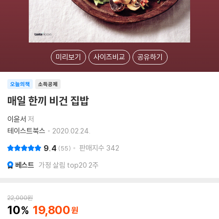
미리보기
사이즈비교
공유하기
오늘의책
소득공제
매일 한끼 비건 집밥
이윤서
저
테이스트북스
2020.02.24.
9.4
판매지수
342
55
베스트
가정 살림 top20 2주
22,000
원
10
19,800