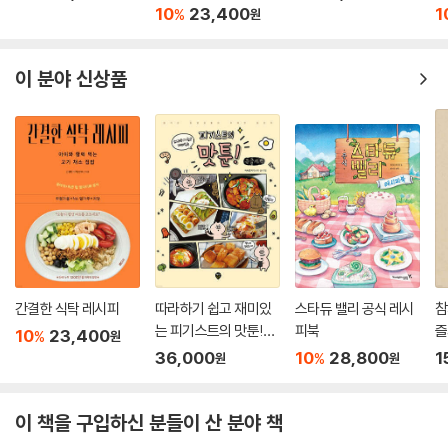
10
23,400
1
%
원
이 분야 신상품
간결한 식탁 레시피
따라하기 쉽고 재미있
스타듀 밸리 공식 레시
참
는 피기스트의 맛툰!
피북
즐
10
23,400
%
원
(큰글자책)
36,000
10
28,800
1
%
원
원
이 책을 구입하신 분들이 산 분야 책