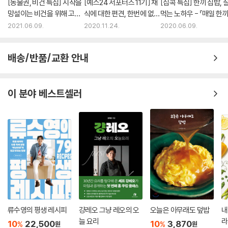
[동물권, 비건 특집] 시작을
[예스24 서포터즈 11기] 채
[집콕 특집] 한끼 집밥, 
망설이는 비건을 위해 고른
식에 대한 편견, 한번에 없애
먹는 노하우 - 『매일 한끼
6권의 책
는 레시피!
건 집밥』 이윤서
2021.06.09.
2020.11.24.
2020.06.09.
배송/반품/교환 안내
이 분야 베스트셀러
류수영의 평생 레시피
걍레오 그냥 레오의 오
오늘은 아무래도 덮밥
내
늘 요리
라
10
22,500
10
3,870
%
%
원
원