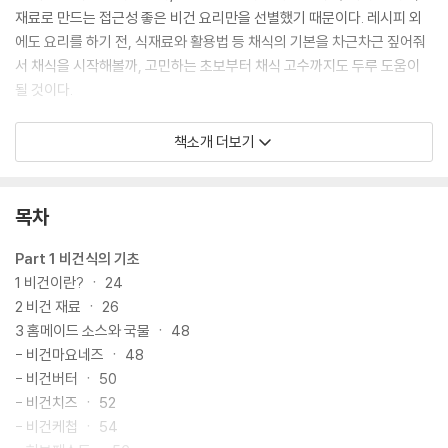
재료로 만드는 접근성 좋은 비건 요리만을 선별했기 때문이다. 레시피 외
에도 요리를 하기 전, 식재료와 활용법 등 채식의 기본을 차근차근 짚어줘
서 채식을 시작해볼까, 고민하는 초보부터 채식 고수까지도 두루 도움이
될 것이다.
『매일 한끼 비건 집밥』을 통해 채소를 보고, 만지고, 요리하면서 식재료를
책소개 더보기
알아가는 즐거움과 함께 자연이 주는 좋은 에너지를 느껴보자. 하루 한끼
부터 천천히 시작해도 좋고 맛있는 비건식을 한번 맛본다는 생각으로 가볍
게 시작해도 좋다. 무엇으로 시작했든 『매일 한끼 비건 집밥』이 그 시작을
목차
지속할 수 있도록 도움을 줄 것이다.
Part 1 비건식의 기초
1 비건이란? ㆍ 24
2 비건 재료 ㆍ 26
3 홈메이드 소스와 국물 ㆍ 48
- 비건마요네즈 ㆍ 48
- 비건버터 ㆍ 50
- 비건치즈 ㆍ 52
- 비건케첩 ㆍ 54