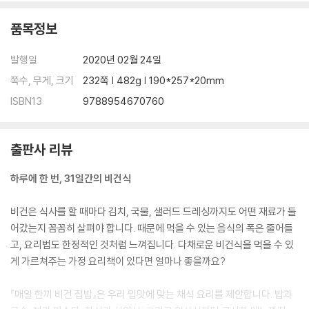
연근감자크로켓+퀴노아밥+양배추샐러드
품목정보
12일 | 고소하고 시원한 여름 메뉴, 검은콩국수정식 ㆍ 130
검은콩국수+가지토마토조림+열무김치
발행일
2020년 02월 24일
13일 | 봄날의 맛, 냉이솥밥정식 ㆍ 134
냉이솥밥+꽈리고추느타리볶음+다시마쌈
쪽수, 무게, 크기
232쪽 | 482g | 190*257*20mm
14일 | 해독 밥상, 미역국정찬 ㆍ 138
ISBN13
9788954670760
율무밥+들깨미역국+된장시금치나물+무생채
15일 | 다이어트 식단으로 좋은, 가벼운 뿌리채소밥상 ㆍ 144
수수밥+뿌리채소볶음+미니단호박팥찜+무조림
출판사 리뷰
16일 | 건강하고 맛있는 런치, 치아바타샌드위치정식 ㆍ 150
치아바타샌드위치+당근라페+브로콜리사과루콜라샐러드
하루에 한 번, 31일간의 비건식
17일 | 3가지 코스의 저녁 식사, 콜리플라워구이세트 ㆍ 154
콜리플라워구이+바질페스토펜네+피칸감귤샐러드
비건은 식사를 할 때마다 김치, 국물, 샐러드 드레싱까지도 어떤 재료가 들
18일 | 다채로운 소스가 가득, 구이와 샐러드정식 ㆍ 158
어갔는지 꼼꼼히 살펴야 합니다. 때문에 먹을 수 있는 음식의 폭은 줄어들
레드렌틸콩라구소스가지구이+자색고구마구이+쿠스쿠스샐러드
고, 요리법도 한정적인 것처럼 느껴집니다. 다채로운 비건식을 먹을 수 있
19일 | 든든하고 속 편한 식사, 퀴노아샐러드플레이트 ㆍ 162
게 가르쳐주는 가정 요리책이 있다면 얼마나 좋을까요?
땅콩호박구이+퀴노아샐러드+토마토카프레제
20일 | 지중해식 저녁 메뉴, 양송이버섯시금치파에야정식 ㆍ 166
『매일 한끼 비건 집밥』은 우리 입맛에 맞는 채식 요리를 제안합니다. 밥과