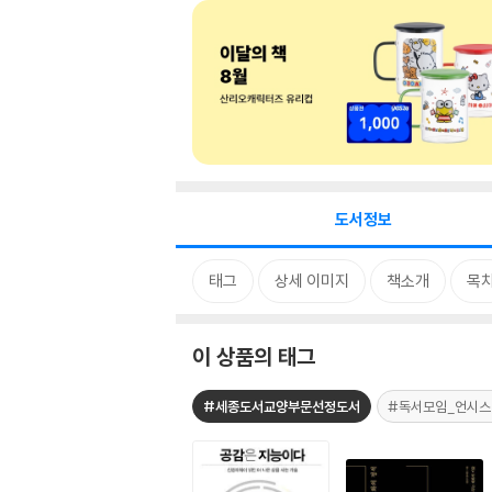
도서정보
태그
상세 이미지
책소개
목
이 상품의 태그
#세종도서교양부문선정도서
#독서모임_언시스