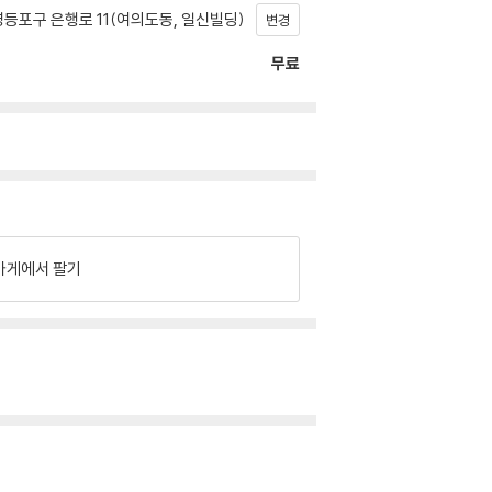
등포구 은행로 11(여의도동, 일신빌딩)
변경
무료
가게에서 팔기