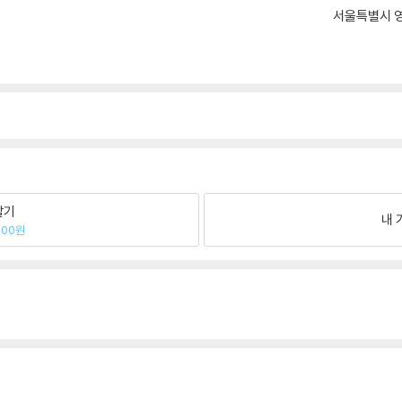
서울특별시 영
팔기
내 
000원