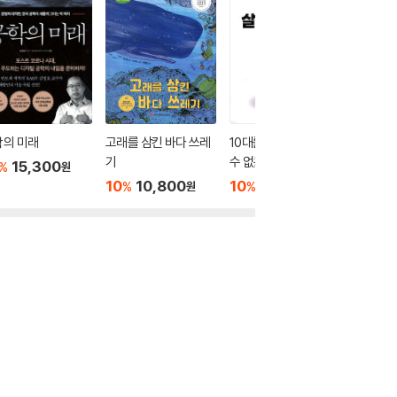
학의 미래
고래를 삼킨 바다 쓰레
10대를 위한 돈으로 살
대충 봐
기
수 없는 것들
어린이 
15,300
%
원
10
10,800
10
13,500
10
1
%
%
%
원
원