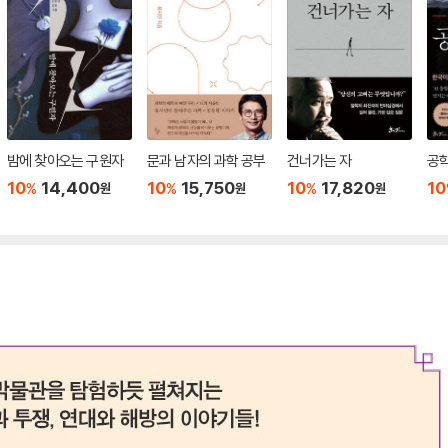
밤에 찾아오는 구원자
문과 남자의 과학 공부
건너가는 자
공
10
14,400
10
15,750
10
17,820
10
%
%
%
원
원
원