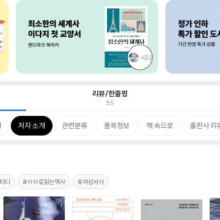
리뷰/한줄평
55
차
저자 소개
관련분류
품목정보
책 속으로
출판사 리
터디
#ㅁㅁ로읽는역사
#여성서사