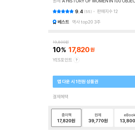
원제
A HISTORY OF WOMEN IN 100 OBJE
9.4
판매지수
12
55
베스트
역사 top20 3주
19,800
원
10
17,820
YES포인트
앱 다운 시 1천원 상품권
결제혜택
종이책
원제
eBoo
17,820
원
39,770
원
13,80