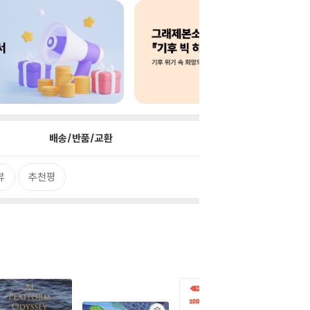
배송/반품/교환
뷰
추천평