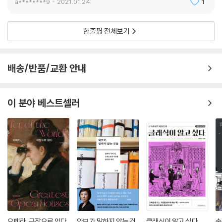
a********9
2021.01.24.
1
한줄평 전체보기
배송/반품/교환 안내
이 분야 베스트셀러
오페라, 극장으로 읽다
악보가 말하지 않는 것
클래식이 알고 싶다
송