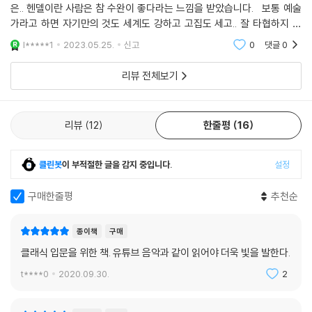
은.. 헨델이란 사람은 참 수완이 좋다라는 느낌을 받았습니다. 보통 예술
저자는 이 책을 여는 장에서 뛰는 가슴을 숨기지 않는다. “사람들이 모르는
가라고 하면 자기만의 것도 세계도 강하고 고집도 세고.. 잘 타협하지 않
이야기를 전하면서 느끼게 되는 은근한 즐거움이라고 할까요. 그것이 숨겨
는.. 느낌이 강한데 헨델은 사회적, 대인적 기술이 참 뛰어난 음악가이며
진 보물 같은 인물의 이야기라면 더욱 그렇습니다”. 독일인 신분으로 영국
l*****1
2023.05.25.
신고
0
댓글
0
의 ‘국민 작곡가’가 된 헨델. 저자는 헨델이 청중을 만족시키는 대중성과 숭
고한 예술적 이상이라는 두 마리 토끼를 모두 잡은 음악가였다고 말한다.
리뷰 전체보기
본문에서 나오는 “사람 자체를 존중하는 아름다운 아리아와 합창, 그리고
생”이라는 표현처럼, 이 책을 읽은 독자들은 템스강에 반사되는 불꽃처럼
리뷰
12
한줄평
16
빛났던 그의 음악을 가슴 깊이 느낄 수 있게 될 것이다.
클린봇
이 부적절한 글을 감지 중입니다.
설정
구매한줄평
추천순
종이책
구매
클래식 입문을 위한 책. 유튜브 음악과 같이 읽어야 더욱 빛을 발한다.
t****0
2020.09.30.
2