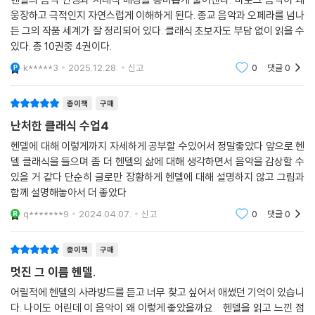
헨델은 그가 만든 음악처럼 승승장구하는 삶을 살았다. 독일의 작은 마을
웅장하고 극적인지 자연스럽게 이해하게 된다. 종교 음악과 오페라를 넘나
에서 태어났지만, 젊었을 때부터 유럽의 대도시를 돌아다니며 명성을 쌓다
든 그의 작품 세계가 잘 정리되어 있다. 클래식 초보자도 부담 없이 읽을 수
가 일찌감치 런던에 진출했다. ‘할렐루야’를 듣던 왕이 자리에서 벌떡 일어
있다. 총 10권중 4권이다.
났다는 일화에서 알 수 있다시피 외국인이란 핸디캡이 있었음에도 불구하
k*****3
2025.12.28.
신고
0
댓글
0
고 영국의 왕과 귀족, 시민 모두에게 크게 사랑받고 최고의 명예를 누리며
풍족하게 살았다. 템스강 둔치에서 열린 ‘왕실의 불꽃놀이’ 리허설에서는
사람이 너무 많이 몰려 런던 최초의 교통체증이라 할 만한 소동을 불러일
종이책
구매
으키기까지 했다.
난처한 클래식 수업4
비교적 잘 알려지지 않았지만, 오페라는 그런 헨델이 가장 열정을 쏟았던
헨델에 대해 이렇게까지 자세하게 공부할 수있어서 정말좋았다 앞으로 헨
장르다. 오페라는 자본과 권력 없이는 만들 수 없는, 오늘날의 영화에 비견
델 클래식을 들으며 좀 더 헨델의 삶에 대해 생각하면서 음악을 감상할 수
할 만한 종합 예술이다. 춤추고 노래하며 다른 사람이 되고 싶어 하는 늘 존
있을 거 같다 단순히 글로만 장황하게 헨델에 대해 설명하지 않고 그림과
재해왔던 인간 본능이 르네상스 시기 이탈리아에 와서 최첨단 기술과 최고
함께 설명해놓아서 더 좋았다
의 예술을 만나 꽃핀 결과였다. 젊은 시절 오페라의 가능성에 매료된 헨델
q*******9
2024.04.07.
신고
0
댓글
0
은 정치에 발을 담그고 동업자를 모아 회사를 차리는 등 다방면으로 수완
을 발휘하며 오페라 작품을 쉼 없이 만들어왔다. 이 책은 오페라를 비롯한
종이책
구매
헨델의 음악과 그 생애를 함께 엮어 설명해나가며 진정으로 이를 ‘함께 느
멋진 그 이름 헨델.
끼며 사랑할’ 수 있도록 독자의 손을 잡고 친절하게 이끈다. 저자가 독자와
함께 걷기 위해 다져낸 길은 마치 아무도 가보지 못한 숲에 난 경이로운 산
어릴적에 헨델의 사라방드를 듣고 너무 찾고 싶어서 애썼던 기억이 있습니
책로와도 같다.
다. 나이도 어린데 이 음악이 왜 이렇게 좋았을까요. 헨델을 읽고 느낀 점