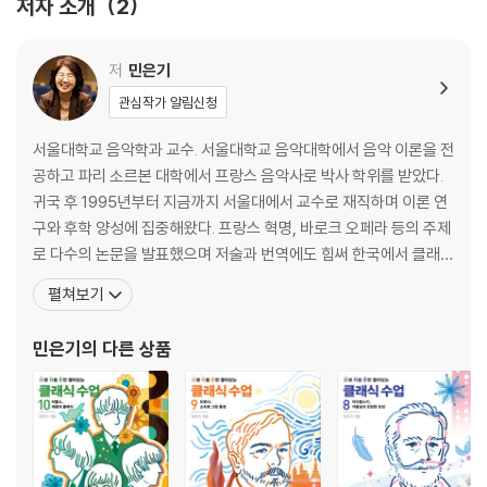
저자 소개
2
01 커리어의 정점 02 쇼는 계속되어야 한다
저
민은기
관심작가 알림신청
서울대학교 음악학과 교수. 서울대학교 음악대학에서 음악 이론을 전
공하고 파리 소르본 대학에서 프랑스 음악사로 박사 학위를 받았다.
귀국 후 1995년부터 지금까지 서울대에서 교수로 재직하며 이론 연
구와 후학 양성에 집중해왔다. 프랑스 혁명, 바로크 오페라 등의 주제
로 다수의 논문을 발표했으며 저술과 번역에도 힘써 한국에서 클래식
음악과 관련된 책을 가장 많이 낸 음악학자 중 한 사람으로 꼽힌다. 중
펼쳐보기
앙일보와 경향신문 등 여러 매체에 음악과 관련된 글을 정기적으로
연재하고 있기도 하다. 피아니스트였던 어머니에게 피아노를 배우기
민은기
의 다른 상품
시작한 다섯 살부터 내내 숨 쉬듯 곁에 음악을 두고 살아