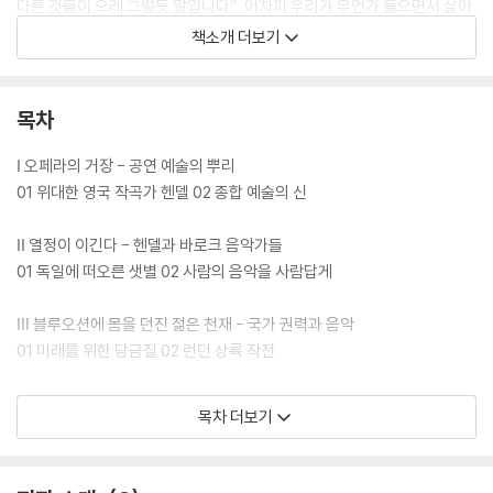
다른 것들이 으레 그렇듯 말입니다”. 어차피 우리가 무언가 들으면서 살아
야 하는 존재라면, 유행을 타지 않는 고전은 아마 가장 오래 들을 수 있는
책소개 더보기
음악 장르일 것이다.
목차
Ⅰ 오페라의 거장 - 공연 예술의 뿌리
01 위대한 영국 작곡가 헨델 02 종합 예술의 신
Ⅱ 열정이 이긴다 - 헨델과 바로크 음악가들
01 독일에 떠오른 샛별 02 사람의 음악을 사람답게
Ⅲ 블루오션에 몸을 던진 젊은 천재 - 국가 권력과 음악
01 미래를 위한 담금질 02 런던 상륙 작전
Ⅳ 분쟁의 소용돌이 속에서 - 영국 오페라의 유행과 쇠퇴
목차 더보기
01 정상에선 언제나 바람이 불고 02 화려한 커튼의 안과 밖
Ⅴ 쇼비즈니스의 꺼지지 않는 불꽃 - 영원히 사랑받는 거장의 음악