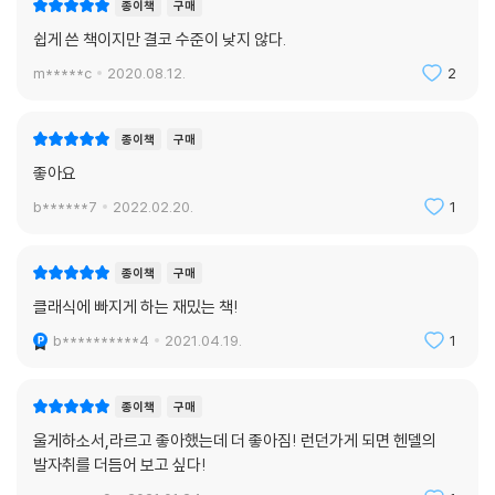
종이책
구매
쉽게 쓴 책이지만 결코 수준이 낮지 않다.
m*****c
2020.08.12.
2
종이책
구매
좋아요
b******7
2022.02.20.
1
종이책
구매
클래식에 빠지게 하는 재밌는 책!
b**********4
2021.04.19.
1
종이책
구매
울게하소서,라르고 좋아했는데 더 좋아짐! 런던가게 되면 헨델의
발자취를 더듬어 보고 싶다!