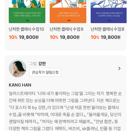
난처한 클래식 수업 10
난처한 클래식 수업 9
난처한 클래식 수업 8
10
19,800
10
19,800
10
19,800
%
%
%
원
원
원
그림
강한
관심작가 알림신청
KANG HAN
일러스트레이터. ‘너와 내가 좋아하는 그림’을 그리는 작가. 행복한 순
간에 위트 있는 상상을 더해 따뜻한 그림을 그려낸다. 지은 책으로는
『더 포스터 북 by 강한』이 있으며 『난생 처음 한번 들어보는 클래식
수업』을 비롯해 『박막례, 이대로 죽을 순 없다』, 『들어줄게요, 당신이
괜찮아질 때까지』, 『여자는 왜 완벽하려고 애쓸까』, 『안녕 팝콘』 등
다양한 책의 그림을 그렸다. 에뛰드, 버츠비, sk플래닛, 빈폴 등 기업