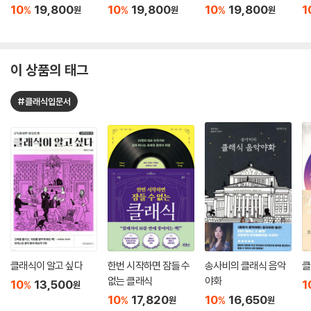
10
19,800
10
19,800
10
19,800
1
%
%
%
원
원
원
이 상품의 태그
#클래식입문서
클래식이 알고 싶다
한번 시작하면 잠들 수
송사비의 클래식 음악
클
없는 클래식
야화
10
13,500
1
%
원
10
17,820
10
16,650
%
%
원
원