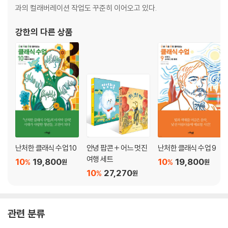
과의 컬래버레이션 작업도 꾸준히 이어오고 있다.
강한
의 다른 상품
난처한 클래식 수업 10
안녕 팝콘 + 어느 멋진
난처한 클래식 수업 9
여행 세트
10
19,800
10
19,800
%
%
원
원
10
27,270
%
원
관련 분류