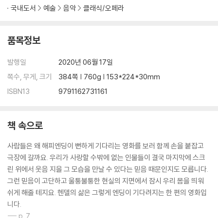
국내도서
예술
음악
클래식/오페라
품목정보
발행일
2020년 06월 17일
쪽수, 무게, 크기
384쪽 | 760g | 153*224*30mm
ISBN13
9791162731161
책 속으로
사람들은 왜 해피엔딩이 뻔하게 기다리는 영화를 보러 함께 손을 붙잡고
극장에 갈까요. 우리가 사랑할 수밖에 없는 인물들이 결국 마지막에 스크
린 위에서 웃음 지을 그 모습을 만날 수 있다는 믿음 때문인지도 모릅니다.
그런 믿음이 고단하고 울퉁불퉁한 현실의 지면에서 잠시 우리 몸을 띄워
쉬게 해줄 테지요. 헨델의 삶은 그렇게 엔딩이 기다려지는 한 편의 영화입
니다.
--- p. 7