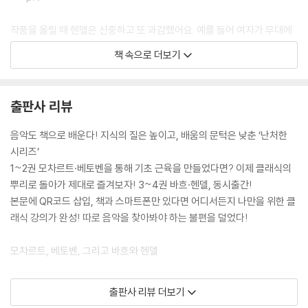
작품을 올릴 때 헨델은 신중하고 또 과감했어요. 예를 들어 여자가 무대에
서 노래하는 걸 종교적으로 금지하던 로마에서도 고집스럽게 소프라노 마
책 속으로 더보기
르게리타 두라스탄티를 출연시켜요. 교황에게 경고받고 힐책을 당해도 아
랑곳하지 않습니다.
--- p. 25
출판사 리뷰
영국 예술계의 거물 평론가였던 존 드러먼드는 이렇게 말했습니다. “우리
음악도 책으로 배운다! 지식의 질은 높이고, 배움의 문턱은 낮춘 ‘난처한
는 얼마나 오래전에 공연이 시작됐는지 알지 못한다”. 이걸 바꿔 이야기하
시리즈’
면 이런 말이 되겠죠. “인간에게 공연이 없었던 시기가 있긴 했던가”.
1~2권 모차르트·베토벤을 통해 기초 근육을 만들었다면? 이제 클래식의
--- p. 49~50
뿌리로 돌아가 제대로 즐겨보자! 3~4권 바흐·헨델, 동시출간!
본문에 QR코드 삽입, 책과 스마트폰만 있다면 어디서든지 나만을 위한 클
그 시절 오페라의 위상은 지금의 올림픽 개막식에 맞먹을 거예요. 올림픽
래식 강의가 완성! 따로 음악을 찾아봐야 하는 불편을 덜었다!
개막식은 국가의 자존심을 걸고 온갖 기술력과 고유한 예술성을 뽐내고 자
본을 쏟아붓는 행사잖아요? 어떤 무대효과가 쓰였나, 얼마나 화려한 의상
모차르트, 베토벤, 그리고 바흐와 헨델
을 입었나, 스타 성악가는 몇 명이나 캐스팅했나 하는 이야기가 자주 입에
오르내리곤 하는 게 비슷하죠.
『난처한 클래식 수업』은 쉽게 집어들 만한 클래식 입문서가 없다는 문제의
출판사 리뷰 더보기
--- p. 102
식을 공유한 출판사 사회평론과 민은기 교수가 만나 오랜 준비 끝에 2018