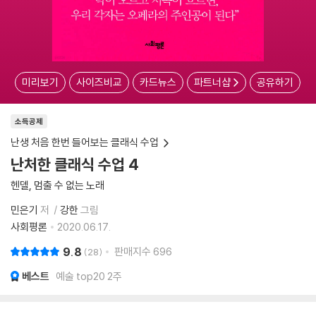
미리보기
사이즈비교
카드뉴스
파트너샵
공유하기
소득공제
난생 처음 한번 들어보는 클래식 수업
난처한 클래식 수업 4
헨델, 멈출 수 없는 노래
민은기
저
강한
그림
사회평론
2020.06.17.
9.8
판매지수
696
28
베스트
예술 top20 2주