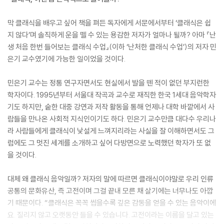
막 클래식을 배우고 싶어 책을 펴든 독자에게 서문에서부터 ‘클래식은 쉽
지 않다’며 솔직하게 운을 뗄 수 있는 용감한 저자가 얼마나 될까? 아마 『난
생 처음 한번 들어보는 클래식 수업』(이하 ‘난처한 클래식 수업’)의 저자 민
은기 교수였기에 가능한 일이었을 것이다.
민은기 교수는 정통 연구자면서도 현실에서 발을 뗀 적이 없던 부지런한
학자이다. 1995년부터 서울대 작곡과 교수로 재직한 한국 1세대 음악학자
기도 하지만, 숱한 대중 강연과 저작 활동을 통해 언제나 대학 바깥에서 사
람들을 만나온 사회적 지식인이기도 하다. 민은기 교수만큼 대다수 우리나
라 사람들에게 클래식이 낯설게 느껴지리라는 사실을 잘 이해하면서도 그
럼에도 그 멋진 세계를 소개하고 싶어 다방면으로 노력했던 학자가 또 없
을 것이다.
대체 왜 클래식 음악일까? 저자의 말에 따르면 클래식이야말로 우리 인류
공통의 문화유산, 즉 고전이며 그걸 끝내 모른 채 살기에는 너무나도 아깝
기 때문이다. “클래식은 꼭꼭 씹을수록 깊은 감동을 얻을 수 있는 음악이에
요. 질리지 않고 오랫동안 들을 수 있습니다. 고전이라는 이름을 달고 있는