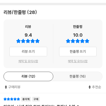
년 말 첫 선을 보인 시리즈이다. 오랜 시간이 걸렸던 만큼 시리즈는 세심하
많은 이들이 아직도 돈을 벌려는 예술가는 진정성이 없다고 여기지요. 그
게 기획되었다. 기초 중의 기초인 도레미파솔라시부터 기악의 꽃이라는 교
리뷰/한줄평
28
게 항상 진실인 건 아닌데도 그렇습니다. 그래서 개인적으로는 헨델 같은
향곡까지, 인류 첫 번째 노래부터 요즘 유행하는 가요들까지, 시공간과 장
작곡가가 스포트라이트를 더 많이 받았으면 해요. 걸작을 많이 쓴 훌륭한
르를 넘나들며 차근차근 클래식의 세계로 가는 가장 좋은 길로 이끌어준
작곡가 중에 베토벤 같은 작곡가도 있는 한편 헨델처럼 부유하게 살며 사
다. 1권 모차르트 편과 곧이어 나온 2권 베토벤 편 모두 ‘보기 드물게 알차
리뷰
한줄평
람들과 잘 지낸 작곡가도 있다는 게 널리 알려지면 좋겠습니다.
고 유익한 입문자용 책’, ‘음악 작품과 배경 지식을 균형 있게 다룬 책’이라
9.4
10.0
--- p. 114
는 호평 속에 클래식 입문자를 위한 ‘바이블’로 빠르게 자리 잡을 수 있었던
이유이다.
처음으로 교회나 궁정이 아니라 대중을 위한 작품을 쓴 작곡가가 바로 헨
리뷰 쓰기
한줄평 쓰기
델이에요. 소속이 있긴 했지만 언제나 더 많은 사람들이 들을 걸 염두에 두
그로부터 약 1년 만에 『난처한 클래식 수업』이 3권 바흐와 4권 헨델 편으
고 음악을 작곡했습니다. 대중의 취향을 정확히 이해하고 있었죠. 선율은
로 돌아왔다. 바흐와 헨델은 흔히 ‘음악의 아버지와 어머니’라고 불리는, 고
혜택 및 유의사항
혜택 및 유의사항
단순하고 쉬우면서도 듣기 좋았어요.
전이라는 말에 잘 어울리는 거장 콤비다. 이전 모차르트와 베토벤 편이 클
그런데 복잡하고 어려운 음악이 더 예술적이라고 생각하는 사람들도 있잖
래식으로 가는 기초 근육을 기르는 데 집중했다면, 바로 그 이전을 살았던
아요?
리뷰
12
한줄평
16
동갑내기 두 음악가의 발자취를 따라가는 이번 여정에서는 본격적으로 서
물론 있죠. 그러나 저는 어떤 예술 분야에서든 쉬운 작품을 훌륭한 만듦새
양음악의 뿌리인 바로크 음악에 풍덩 빠져볼 수 있도록 독자를 이끈다. 위
로 완성하는 게 가장 어려운 일이라고 생각해요. 헨델을 아주 존경했던 베
구매리뷰
추천순
인전보다 흥미진진하고 역사책보다 생생한 두 사람의 인생 이야기를 통해
토벤은 이런 말을 했습니다. “지극히 단순한 방식으로 엄청난 결과를 얻는
중세에 아슬아슬하게 걸쳐 있던 유럽을 직접 호흡하는 듯 오감으로 느낄
방법은 헨델에게 배울 수 있다”. 참고로, 베토벤은 평생 영어를 오직 [메시
수 있게 되는 건 덤이다.
종이책
구매
아]의 가사만 구사할 수 있었다고 전해집니다.