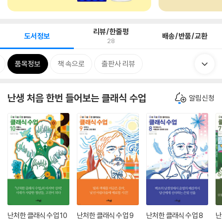
리뷰/한줄평
도서정보
배송/반품/교환
28
품목정보
책 속으로
출판사 리뷰
난생 처음 한번 들어보는 클래식 수업
알림신청
난처한 클래식 수업 10
난처한 클래식 수업 9
난처한 클래식 수업 8
난