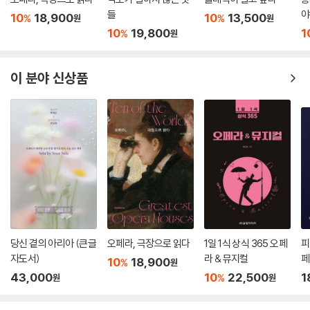
들
야
10
18,900
10
13,500
%
%
원
원
10
19,800
1
%
원
이 분야 신상품
당신 곁의 아리아 (큰글
오페라, 극장으로 읽다
1일 1식 상식 365 오페
피
자도서)
라 & 뮤지컬
페
10
18,900
%
원
43,000
10
22,500
1
%
원
원