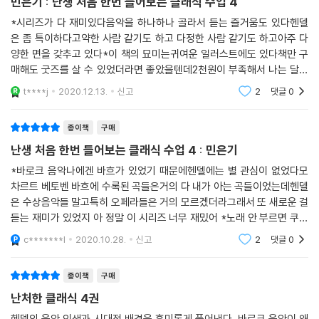
민은기 : 난생 처음 한번 들어보는 클래식 수업 4
--- p. 372~373
이어지는 5권에서는 클래식의 가장 화려한 시기인 낭만주의 시대의 대표
*시리즈가 다 재미있다음악을 하나하나 골라서 듣는 즐거움도 있다헨델
피아니스트, 쇼팽과 리스트를 다룰 예정이다.
은 좀 특이하다고약한 사람 같기도 하고 다정한 사람 같기도 하고아주 다
이 풍요가 꼭 물질에만 해당하는 건 아니에요. 헨델이 지녔던 단단한 마음
양한 면을 갖추고 있다*이 책의 묘미는귀여운 일러스트에도 있다책만 구
역시 헨델을 풍요롭게 했지요. 자기 삶을 소중히 아끼며 존중할 줄 아는 인
스마트폰만 있으면 언제 어디서든 음악 감상하며 강의를 들을 수 있어
매해도 굿즈를 살 수 있었더라면 좋았을텐데2천원이 부족해서 나는 달력
물, 그게 바로 헨델입니다. 예술가는 꼭 궁핍하고 자신을 괴롭혀야 한다는
을 얻을 수 없게 되었다*올해가 가기 전 5편이 안 나올 줄 알았는데예약배
t****j
2020.12.13.
신고
2
댓글
0
선입견을 완벽히 깬 사람이에요. 위대한 음악가면서 동시에 위대한 인간
국내기획 지식 교양서로는 유례없이 인기를 끌며 ‘난처한 시리즈’의 문을
송을 받고 있다니아주 긴
그 자체기도 한 거죠.저도 힘든 삶에서만 진정한 예술이 피어나지 않을까
연 『난생 처음 한번 공부하는 미술 이야기』에서 특히 호평 받은 친절한 구
편견을 가진 적이 있었는데 헨델의 음악이 그걸 깨준 것 같아요. 특히 아름
종이책
구매
성은 『난처한 클래식 수업』에서 그대로 이어진다. 본문은 술술 읽히는 일
다운 아리아와 합창을 들으면서 그 멜로디가 사람이라는 대상 자체를 존중
난생 처음 한번 들어보는 클래식 수업 4 : 민은기
대일 대화 형식으로 풀려 있으며, 필요한 때 필요한 이미지가 나오고, 더 나
하는 느낌을 받기도 했어요.
아가 따로 찾아 듣지 않도록 적재적소에 QR코드가 나와 음악과 연결해준
*바로크 음악나에겐 바흐가 있었기 때문에헨델에는 별 관심이 없었다모
--- p. 374~376
다. 또한 일러스트레이터 강한의 감각적인 그림과 세심하게 고른 사진들이
차르트 베토벤 바흐에 수록된 곡들은거의 다 내가 아는 곡들이었는데헨델
은 수상음악들 말고특히 오페라들은 거의 모르겠더라그래서 또 새로운 걸
장마다 꽉꽉 들어차 있어 보는 재미를 극대화한다. 특히 이번에 출간되는
듣는 재미가 있었지 아 정말 이 시리즈 너무 재밌어 *노래 안 부르면 쿠초
『난처한 클래식 수업』 3권과 4권에는 각각 190여 장과 160여 장이라는,
니 던져버리겠다고 하고시도해서 쿠초니에게 달려드는 헨델을 주변 사람
그 어느 때보다 많은 시각 자료가 실려 있어 더욱 풍성한 독서 경험을 할 수
c*******l
2020.10.28.
신고
2
댓글
0
들이 완력을 써서 저지
있을 것이다.
종이책
구매
인간 기저의 본성, 종합 예술 그리고 헨델
난처한 클래식 4권
헨델의 음악 인생과 시대적 배경을 흥미롭게 풀어낸다. 바로크 음악이 왜