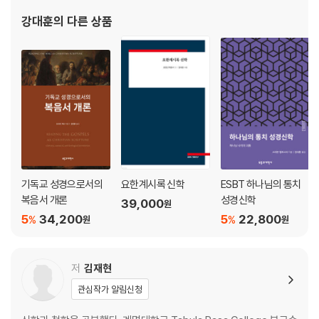
이다누스, 2022), 《하나님의 복 성경신학》(윌리엄 오즈번, 2022),
강대훈
의 다른 상품
제8장 죽음에서 생명으로: 요셉과 아세네트서를 통해 생각해 보는 개종/
《요한계시록 신학: 예언의 절
회심의 의미
기독교 성경으로서의
요한계시록 신학
ESBT 하나님의 통치
복음서 개론
성경신학
39,000
원
5
34,200
5
22,800
%
%
원
원
저
김재현
관심작가 알림신청