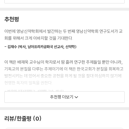
기독교의 본질은 생명에 있다. 그러므로 기독교의 참된 사명은 생명을 구
현하는 것이어야 한다. 이 생명은 예수 그리스도를 믿는 신앙 안에서 경험
추천평
하고 동참해갈 수 있다. 믿는 자는 이미 생명을 선물로 받았다. 원래는 하나
님의 것이었던 이 생명이 값없이 주어지므로 그리스도인은 생명 안에서 사
이번에 영남신약학회에서 발간하는 두 번째 영남신약학회 연구도서가 교
는 존재가 된 것이다. 예수가 십자가 위에서 흘린 보혈의 능력으로 인하여
회를 위해서 크게 이바지할 것을 기대한다.
우리가 지금 여기서 이 생명을 누리는 것이다. 그러므로 때때로 있을 수 있
- 김재수 (박사, 남아프리카공화국 선교사, 신약학)
는 인고(忍苦)의 삶이나 그 어떤 것도 생명의 위대함을 파괴할 수 없다.
---본문 중에서
이 책은 배재욱 교수님이 학자로서 땀 흘려 연구한 주제들일 뿐만 아니라,
기독교의 본질을 다루는 주제이기에 이 책은 한국교회가 본질을 회복하고
발전시키는 데 있어서 중요한 공헌을 하게 될 것을 절대 의심하지 않기에
현명한 독자의 일독을 권한다.
- 박윤만 (대신대학교, 신약학 교수, 박사)
추천평 더보기
여기에 수록된 연구논문들은 배재욱 교수님의 ‘생명’ 연구를 후학들이 더
욱 폭넓게 확장하며 적용하여 한국교회를 풍성하게 하는 데 큰 유익이 될
리뷰/한줄평
0
것이다.
- 이석호 (부산 대청교회 담임, 신약학 박사, 목사)