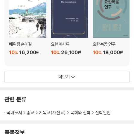
배위량 순례길
요한계시록
요한복음 연구
10
16,200
10
26,100
10
18,000
%
%
%
원
원
원
더보기
관련 분류
국내도서
종교
기독교(개신교)
목회와 신학
신학일반
품목정보