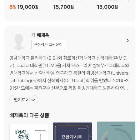
5
19,000
15,700
15,000
%
원
원
원
저
배재욱
관심작가 알림신청
영남대학교 물리학과(B.S.)와 장로회신학대학교 신학대학원(M.Di
v.), 그리고 대학원(Th.M.)을 거쳐 오스트리아 짤쯔부르그대학교와
빈대학교에서 신약신학을 연구하고 독일의 튀빙겐대학교(Universi
tat Tubingen)에서 신학박사(Dr.Theol.)학위를 받았다. 2014-2
015년도에는 객원교수 신분으로 독일 튀빙겐대학교 방문하여 연구
했다. 그는 신학교 졸업 후 임원중앙교회와 북평교회 담임목사를 거
펼쳐보기
쳐 부산장신대학교 교수, 총회 파송 오스트리아 선교사, 장로회신학
대학교 강의전담(초빙) 교수, 그리고 현재는 영남신학대학교 교수로
배재욱
의 다른 상품
일하고 있다. 그는 『신약연구』의 편집