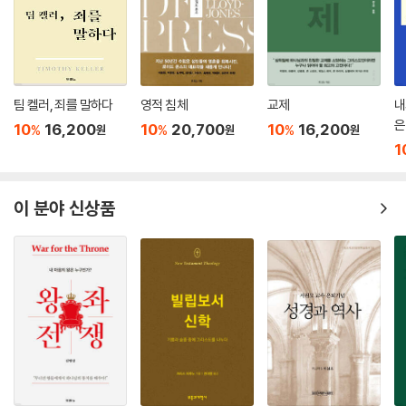
팀 켈러, 죄를 말하다
영적 침체
교제
내
은
10
16,200
10
20,700
10
16,200
%
%
%
원
원
원
1
이 분야 신상품