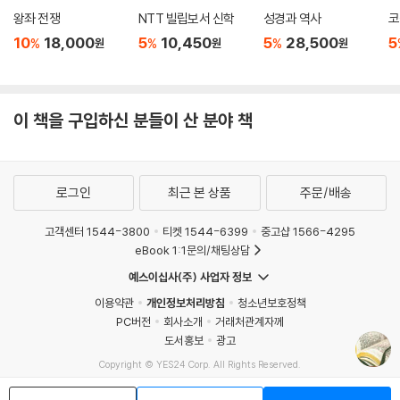
왕좌 전쟁
NTT 빌립보서 신학
성경과 역사
코
10
18,000
5
10,450
5
28,500
5
%
%
%
원
원
원
이 책을 구입하신 분들이 산 분야 책
로그인
최근 본 상품
주문/배송
고객센터 1544-3800
티켓 1544-6399
중고샵 1566-4295
eBook 1:1문의/채팅상담
예스이십사(주) 사업자 정보
이용약관
개인정보처리방침
청소년보호정책
PC버전
회사소개
거래처관계자께
도서홍보
광고
Copyright © YES24 Corp. All Rights Reserved.
MATOM14