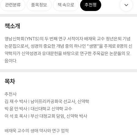
관련분류
품목정보
책 속으로
추천평
책소개
영남신학회(YNTS)의 두 번째 연구 서적이자 배재욱 교수 정년은퇴 기념
논문집으로서, 성경의 중요한 개념 중의 하나인 “생명”을 주제로 8명의 신
약학자가 신약성경과 유대문헌을 바탕으로 연구한 주옥같은 논문들의 모
음이다.
목차
추천사
김 재 수 박사 | 남아프리카공화국 선교사, 신약학
박 윤 만 박사 | 대신대학교 신약학 교수
이 석 호 목사 | 부산 대청교회 담임, 신약학 박사
배재욱 교수의 생애 약사와 연구 업적