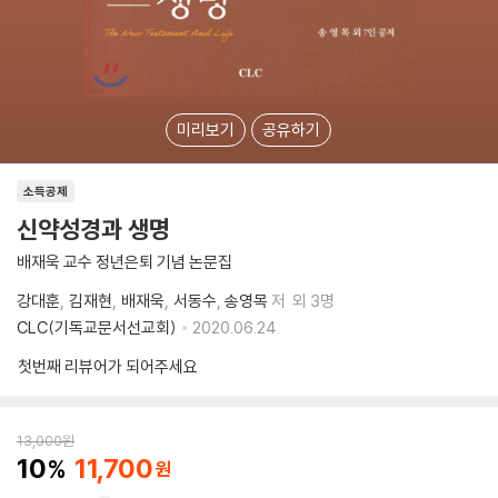
미리보기
공유하기
소득공제
신약성경과 생명
배재욱 교수 정년은퇴 기념 논문집
강대훈
김재현
배재욱
서동수
송영목
저
외 3명
CLC(기독교문서선교회)
2020.06.24.
첫번째 리뷰어가 되어주세요
13,000
원
10
11,700