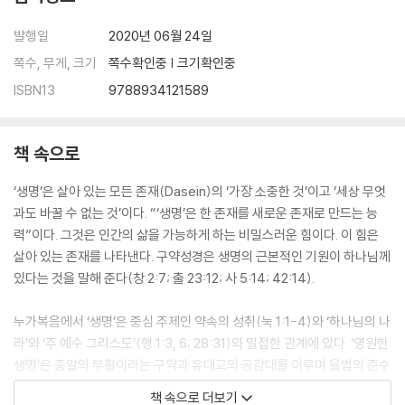
발행일
2020년 06월 24일
쪽수, 무게, 크기
쪽수확인중 | 크기확인중
ISBN13
9788934121589
책 속으로
‘생명’은 살아 있는 모든 존재(Dasein)의 ‘가장 소중한 것’이고 ‘세상 무엇
과도 바꿀 수 없는 것’이다. “‘생명’은 한 존재를 새로운 존재로 만드는 능
력”이다. 그것은 인간의 삶을 가능하게 하는 비밀스러운 힘이다. 이 힘은
살아 있는 존재를 나타낸다. 구약성경은 생명의 근본적인 기원이 하나님께
있다는 것을 말해 준다(창 2:7; 출 23:12; 사 5:14; 42:14).
누가복음에서 ‘생명’은 중심 주제인 약속의 성취(눅 1:1-4)와 ‘하나님의 나
라’와 ‘주 예수 그리스도’(행 1:3, 6; 28:31)와 밀접한 관계에 있다. ‘영원한
생명’은 종말의 부활이라는 구약과 유대교의 공감대를 이루며 율법의 준수
와 밀접하게 연결된다.
책 속으로 더보기