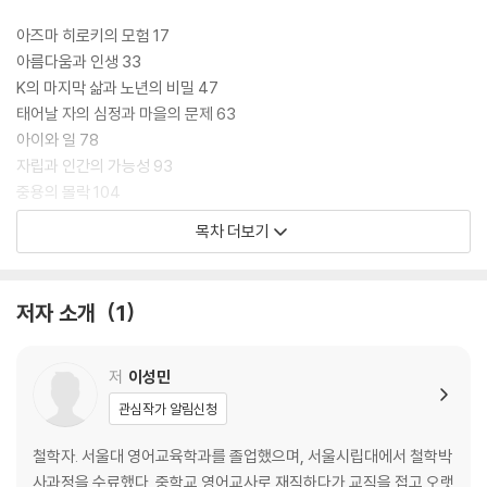
아즈마 히로키의 모험 17
아름다움과 인생 33
K의 마지막 삶과 노년의 비밀 47
태어날 자의 심정과 마을의 문제 63
아이와 일 78
자립과 인간의 가능성 93
중용의 몰락 104
이성의 공간, 광장 118
목차 더보기
우연과 필연 사이에서 135
후기. 너의 의미 144
저자 소개
1
주 149
저
이성민
관심작가 알림신청
철학자. 서울대 영어교육학과를 졸업했으며, 서울시립대에서 철학박
사과정을 수료했다. 중학교 영어교사로 재직하다가 교직을 접고 오랫