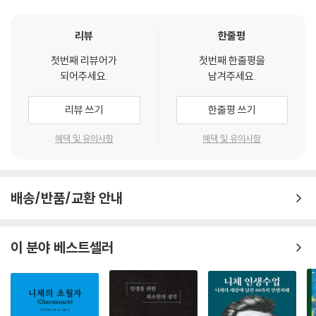
이론이나 개념을 도식적으로 인용하지 않고 자신의 사유를 조화롭게 풀어
놓는다는 점이 미덕이다. 일상의 ‘모험’으로 여행이 지니는 의미, ‘용기’의
리뷰
한줄평
정의와 유용성, ‘취미’의 재정의, ‘나이 듦’의 가치, 아름다움을 보는 기준,
첫번째 리뷰어가
첫번째 한줄평을
온전한 인간을 길러내는 과정, 건설적 토론장으로 기능하는 광장의 의의
되어주세요.
남겨주세요.
등 일상에서 경험하는 문제에 얽힌 철학적 사유를 그는 이 책에서 잠잠하
게 풀어낸다. 누구나 한 번쯤 생각하는 일상의 문제를 섬세하게 바라보려
리뷰 쓰기
한줄평 쓰기
는 사유자의 시선이 텍스트에 녹아들었다.
혜택 및 유의사항
혜택 및 유의사항
어느 것도 함부로 단정하지 않는
일상의 가만한 생각들
배송/반품/교환 안내
일상에 치여 살다 보면, 작고 소소한 문제는 바쁘다는 핑계로 생각할 겨를
없이 흘려버린다. 삶의 수많은 문제를 진득하게 되짚는 힘도 사라진다. 사
유의 소진을 ‘일상의 함몰’이라 표현할 수 있다면, 한 번쯤 쉼표를 찍으며
이 분야 베스트셀러
사유의 힘을 다시 북돋는 이성민의 텍스트야말로 ‘일상의 함몰에 저항하는
내면의 몸부림’이라 말할 수 있다.
죽음의 관념이 삶에 불안으로서 작용할 때, 인생의 불안을 달래 주는 것이