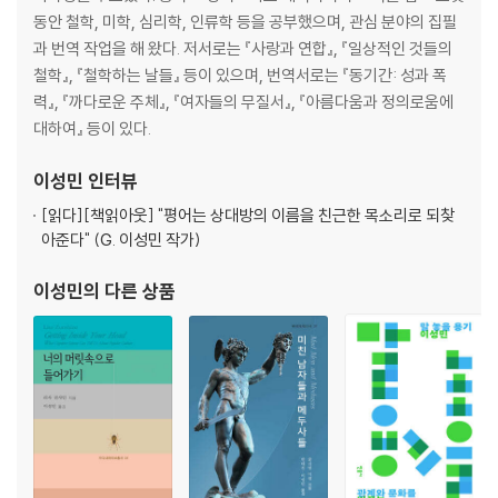
동안 철학, 미학, 심리학, 인류학 등을 공부했으며, 관심 분야의 집필
과 번역 작업을 해 왔다. 저서로는 『사랑과 연합』, 『일상적인 것들의
철학』, 『철학하는 날들』 등이 있으며, 번역서로는 『동기간: 성과 폭
력』, 『까다로운 주체』, 『여자들의 무질서』, 『아름다움과 정의로움에
대하여』 등이 있다.
이성민
인터뷰
[읽다]
[책읽아웃] "평어는 상대방의 이름을 친근한 목소리로 되찾
아준다" (G. 이성민 작가)
이성민
의 다른 상품