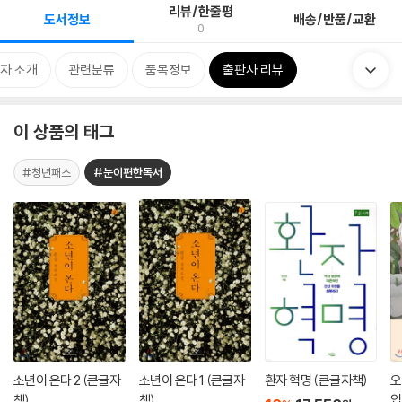
리뷰/한줄평
도서정보
배송/반품/교환
0
자 소개
관련분류
품목정보
출판사 리뷰
이 상품의 태그
#청년패스
#눈이편한독서
소년이 온다 2 (큰글자
소년이 온다 1 (큰글자
환자 혁명 (큰글자책)
오
책)
책)
입