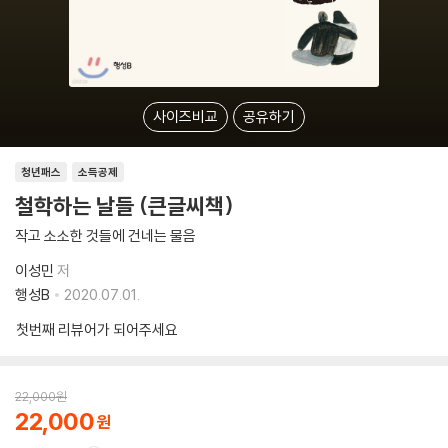
사이즈비교
공유하기
청년패스
소득공제
철학하는 날들 (큰글씨책)
작고 소소한 것들에 건네는 물음
이성민
저
행성B
2020.07.01.
첫번째 리뷰어가 되어주세요
22,000
원
22,000