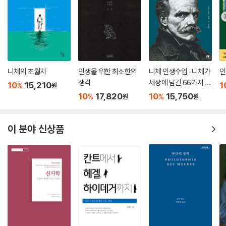
오락=위락이다. 파스칼은 그것이 인생의 답이 아니라는 것을 잘 알고 있
다. 하지만 인생에서 좋은 사람들과 나누는 아름다운 사랑과 친교는 다만
위락으로 머물지 않는다. 청춘은 어쩔 수 없이 위락을 필요로 한다고 해도,
인간의 인생 전체가 위락을 필요로 하는 것은 아니다. 그것은 초로에 든 미
키의 고백이 우리에게 알려 주는 교훈이다. 그리고 아름다움은 인생의 비
밀 열쇠다. -61, 62쪽에서
니체의 초월자
인생을 위한 최소한의
니체 인생수업 : 니체가
인
생각
세상에 남긴 66가지 인
10
15,210
1
%
원
모든 것을 가치로만 판단하는
생지혜 (리커버 에디
10
17,820
10
15,750
%
%
원
원
유용성의 차원에 반대하다
션)
철학이나 사유, 또는 예술 같은 형이상학적 개념은 일상을 살아가는 데 필
이 분야 신상품
수적 요소는 아니다. 그런데도 인간은 왜 끊임없이 생각하고 고민하는 걸
까. 왜 사는 데 아무짝에도 쓸모없는 예술작품을 감상하는 걸까. 우리는 예
술작품을 보며 정신과 마음의 ‘틈’을 찾는다. 그러면서 별생각 없이 지나쳤
던 일상의 사소한 문제를 되짚을 수 있는 ‘틈’을 얻는 것이다. 저자 이성민
은 바로 그 ‘쓸데없는’ 것들이 우리의 일상에서 부족한 ‘틈’을 채우는 ‘문화
적 세계’라고 말한다.
이 세상에는 유용성의 차원에서 판단이 되는 대상들이 있다. 가령 가위가