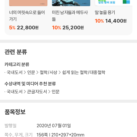
너의 머릿속으로 들어
미친 남자들과 메두사
말 놓을 용기
가기
들
10
14,400
%
원
5
22,800
10
25,200
%
%
원
원
관련 분류
카테고리 분류
국내도서
인문
철학/사상
쉽게 읽는 철학/대중철학
수상내역 및 미디어 추천 분류
국내도서
큰글자도서
인문
품목정보
발행일
2020년 07월 01일
쪽수, 무게, 크기
156쪽 | 210*297*20mm