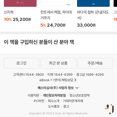
그런 대상이다. 그런데 가위가 부러지면 그 가위는 더 이상 쓸데없는 것이
되며, 쓰레기통에 던져진다. 하지만 가령 나의 책꽂이에 꽂혀 있는 어떤 시
신지학
칸트에서 헤겔, 하이데
바다의 철학 (큰글자도
그
잡지에 실린 「K씨 이는 가지런해요」라는 시는 어떨까? 그건 분명 가위가
거까지
서)
10
25,200
1
%
원
쓸데 있는 방식으로 쓸데가 있지 않다. 미술관에 걸려 있는 그림도 그렇다.
5
24,700
33,000
%
원
원
그런 것들을 우리는 예술작품이나 문화적 대상이라고 부르는데, 그런 대상
들은 모두가 쓸데가 없다. (?) 그렇다면 같은 이치에서 예술작품을 두고
이 책을 구입하신 분들이 산 분야 책
“쓸데가 없다”라고 판단하는 것도 아주 이상한 일 아닐까? 그리고 그렇게
판단하는 것이 아주 이상하다는 것은 바로 그 이상한 만큼 “쓸데는 없는”
것들의 세계가 존재한다는 뜻 아닐까? 이제 나는 그 존재하는 세계를 “문
화적 세계”라고 부르겠다. -90, 91쪽에서
로그인
최근 본 상품
주문/배송
일상의 사유는 물음표에 수렴하는
고객센터 1544-3800
티켓 1544-6399
중고샵 1566-4295
사회적 대화이자 상상력이다
eBook 1:1문의/채팅상담
예스이십사(주) 사업자 정보
이성민의 사유는 단지 일상의 문제로 그치지 않는다. 지금 여기에 만연한
이용약관
개인정보처리방침
청소년보호정책
사회문제에 대해 여러 철학자의 개념과 주장을 경계 없이 곁들이며 편안하
PC버전
회사소개
거래처관계자께
게 조곤조곤 얘기한다. 그의 사유가 흘러가는 모양새는 인간의 삶, 나아가
도서홍보
광고
사회의 구조와 닮았다.
Copyright © YES24 Corp. All Rights Reserved.