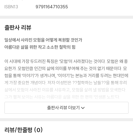
ISBN13
9791164710355
출판사 리뷰
일상에서 사라진 모험을 어떻게 복원할 것인가
아름다운 삶을 위한 작고 소소한 철학의 힘
이 시대에 가장 두드러진 특징은 ‘모험’이 사라졌다는 것이다. 모험은 왜 중
요한가. 모험만큼 인간의 삶에 의미를 부여해 주는 것이 없기 때문이다. 모
험을 통해 ‘이야기’가 생겨나며, ‘이야기’는 본능과 거리를 두려는 현대인에
게 가장 중요한 개념이다. 저자 이성민은 ??철학하는 날들??을 통해 우리
삶에서 모험이 사라진 이유를 사유하고, 모험을 살려 낼 방법을 모색한다.
그가 펼쳐 보이는 사유는 아름다운 삶을 위한 한 편의 ‘인생론 노트’다.
출판사 리뷰 더보기
도식적 인용이 남발되는 요즘,
사유의 아름다움을 찾으려는 일상의 모험
리뷰/한줄평
0
이성민은 자신의 시각으로 한국 사회를 사유해 온 철학자다. 난해한 해외