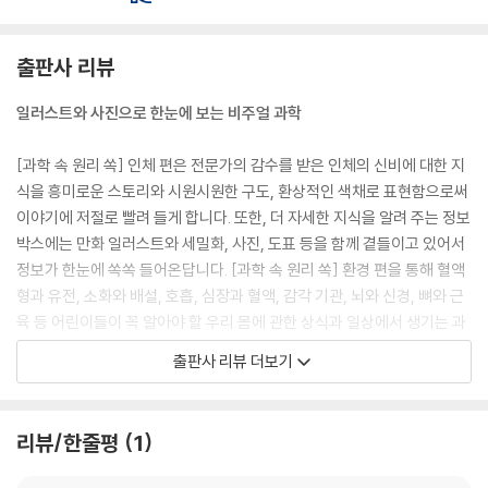
출판사 리뷰
일러스트와 사진으로 한눈에 보는 비주얼 과학
[과학 속 원리 쏙] 인체 편은 전문가의 감수를 받은 인체의 신비에 대한 지
식을 흥미로운 스토리와 시원시원한 구도, 환상적인 색채로 표현함으로써
이야기에 저절로 빨려 들게 합니다. 또한, 더 자세한 지식을 알려 주는 정보
박스에는 만화 일러스트와 세밀화, 사진, 도표 등을 함께 곁들이고 있어서
정보가 한눈에 쏙쏙 들어온답니다. [과학 속 원리 쏙] 환경 편을 통해 혈액
형과 유전, 소화와 배설, 호흡, 심장과 혈액, 감각 기관, 뇌와 신경, 뼈와 근
육 등 어린이들이 꼭 알아야 할 우리 몸에 관한 상식과 일상에서 생기는 과
학적 호기심들, 그리고 깊이 있는 과학 이론을 쉽고 재미있게 알아봐요.
출판사 리뷰 더보기
초등『과학』교과서의 개념과 원리도 알기 쉽게 쏙쏙!
리뷰/한줄평
1
이 책을 읽어 두면 초등학교 과학 공부가 어렵지 않고 즐거워져요. 초등 교
과서에서 다루는 주요 개념과 원리를 알기 쉽게 잘 설명해 주니까요. 이 책