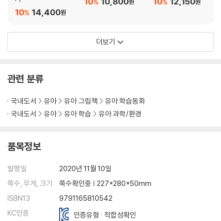
10
10,800
10
12,150
%
%
원
원
10
14,400
%
원
더보기
관련 분류
국내도서
유아
유아 그림책
유아 학습동화
국내도서
유아
유아 학습
유아 과학/환경
품목정보
발행일
2020년 11월 10일
쪽수, 무게, 크기
쪽수확인중 | 227*280*50mm
ISBN13
9791165810542
KC인증
인증유형 : 적합성확인