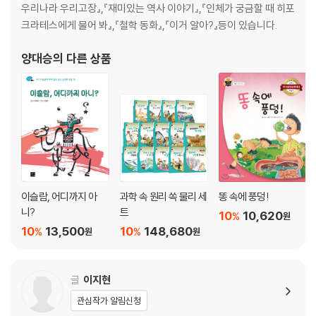
우리나라 우리고장』,『재미있는 역사 이야기』,『인체가 궁금할 때 히포
크라테스에게 물어 봐』,『철학 동화』,『이거 알아?』등이 있습니다.
양대승
의 다른 상품
이슬람, 어디까지 아
과학 속 원리 쏙 물리 세
똥 속에 풍덩!
니?
트
10
10,620
%
원
10
13,500
10
148,680
%
%
원
원
글
이지현
관심작가 알림신청