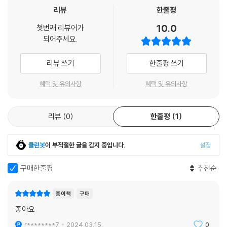
의 부록 [미리 보는 교과서] 코너에서는 초등『과학』교과서에서 다루는 과
리뷰
한줄평
학 지식을 미리 알려 주고, [재미있는 과학 이야기] 코너에서는 예비 초등
10.0
첫번째 리뷰어가
생 및 저학년 아이들의 호기심을 불러일으키는 과학 이야기가 가득 담겨
되어주세요.
있어요. 또 이 책의 핵심 내용을 한 번 더 되짚어 주는 ‘재미있는 만화’도 실
려 있어 아이들의 ‘스스로 학습’을 도와줄 거예요.
리뷰 쓰기
한줄평 쓰기
귀로 들으면서 즐길 수 있는 ‘오디오북 서비스’ 제공!
혜택 및 유의사항
혜택 및 유의사항
이 그림책은 오디오북도 함께 즐길 수 있어요. 이 책의 앞 면지에 실려 있는
리뷰
0
한줄평
1
QR 코드를 스마트폰으로 스캔하면 오디오북 서비스를 바로 이용할 수 있
어요. 부모님이 아이를 깨우거나 재울 때, 또는 장거리 여행 시 차 안에서도
책과 스마트폰만 있으면 언제든지 신기하고 흥미로운 과학의 세계에 풍덩
클린봇
이 부적절한 글을 감지 중입니다.
설정
빠져 마음껏 놀 수 있어요. 아이들이 일상에서 습관처럼 늘 오디오북을 듣
다 보면 과학이 좀 더 재미있고 친근하게 느껴질 거예요.
구매한줄평
추천순
[과학 속 원리 쏙] 시리즈 소개
종이책
구매
[과학 속 원리 쏙]은 6, 7세 유아부터 초등 저학년까지 읽을 수 있는 과학
좋아요
지식 그림책 시리즈예요. 이야기를 재미있게 읽다 보면 저절로 과학의 원
r********7
2024.03.15.
0
리와 개념을 깨우칠 수 있답니다.