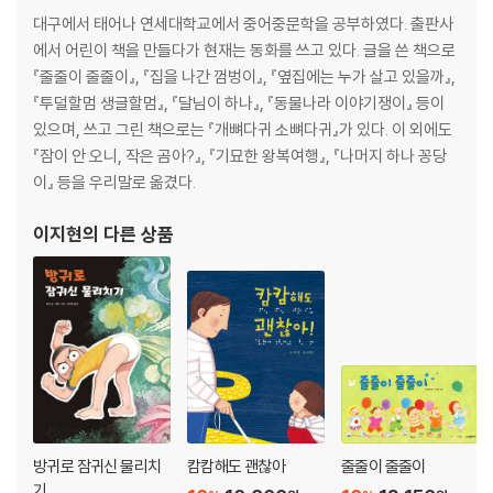
대구에서 태어나 연세대학교에서 중어중문학을 공부하였다. 출판사
에서 어린이 책을 만들다가 현재는 동화를 쓰고 있다. 글을 쓴 책으로
『줄줄이 줄줄이』, 『집을 나간 껌벙이』, 『옆집에는 누가 살고 있을까』,
『투덜할멈 생글할멈』, 『달님이 하나』, 『동물나라 이야기쟁이』 등이
있으며, 쓰고 그린 책으로는 『개뼈다귀 소뼈다귀』가 있다. 이 외에도
『잠이 안 오니, 작은 곰아?』, 『기묘한 왕복여행』, 『나머지 하나 꽁당
이』 등을 우리말로 옮겼다.
이지현
의 다른 상품
방귀로 잠귀신 물리치
캄캄해도 괜찮아
줄줄이 줄줄이
기