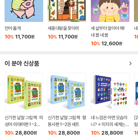
안아 줄게
세종대왕을 찾아라
세 살부터 알아야 해!
내
내 몸 네 몸
10
11,700
10
11,700
1
%
%
원
원
10
12,600
%
원
이 분야 신상품
신기한 낱말 그림책 : 의
신기한 낱말 그림책 : 형
네 느낌은 어떤 모습이
[
성어·의태어편 1~2권
용사편 1~2권 세트
니? + 미지의 세계는
림
세트
어떤 모습일까? 세트
필
10
28,800
10
28,800
10
28,800
1
%
%
%
원
원
원