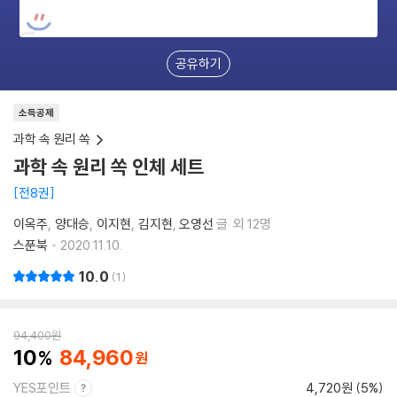
공유하기
소득공제
과학 속 원리 쏙
과학 속 원리 쏙 인체 세트
전8권
이옥주
양대승
이지현
김지현
오영선
글
외 12명
스푼북
2020.11.10.
10.0
1
94,400
원
10
84,960
YES포인트
4,720원 (5%)