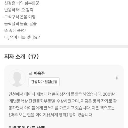
신경은 뇌의 심부름꾼
반응하라! 오 감각
구석구석 온몸 여행
들락날락 들숨, 날숨
똥 속에 풍덩!
나, 엄마 아들 맞아요?
저자 소개
17
글
이옥주
관심작가 알림신청
인천에서 태어나 재능대학 문예창작과를 졸업하였습니다. 2001년
‘새벗문학상 단편동화부문’을 수상하였으며, 지금은 동화 작가로 활
동하면서 아이들에게 글쓰기를 가르치고 있습니다. 지은 책으로는
《마주 보는 인물 이야기》《세계 명화》 등이 있습니다.