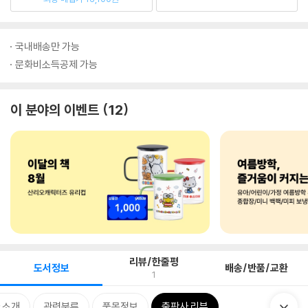
국내배송만 가능
문화비소득공제 가능
이 분야의 이벤트
12
리뷰/한줄평
도서정보
배송/반품/교환
1
 소개
관련분류
품목정보
출판사 리뷰