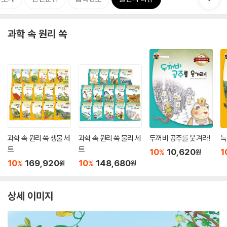
과학 속 원리 쏙
과학 속 원리 쏙 생물 세
과학 속 원리 쏙 물리 세
두꺼비 공주를 웃겨라!
늑
트
트
10
10,620
1
%
원
10
169,920
10
148,680
%
%
원
원
상세 이미지