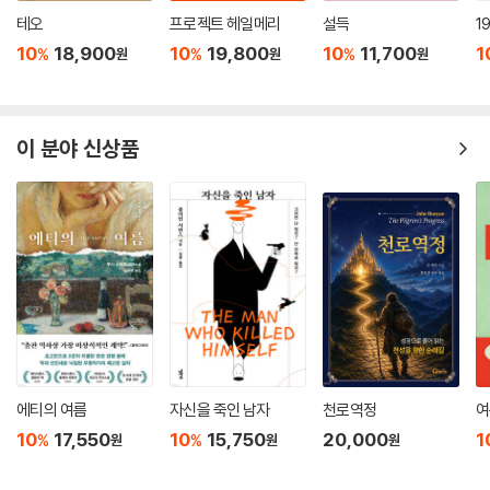
테오
프로젝트 헤일메리
설득
1
10
18,900
10
19,800
10
11,700
1
%
%
%
원
원
원
이 분야 신상품
에티의 여름
자신을 죽인 남자
천로역정
여
10
17,550
10
15,750
20,000
1
%
%
원
원
원