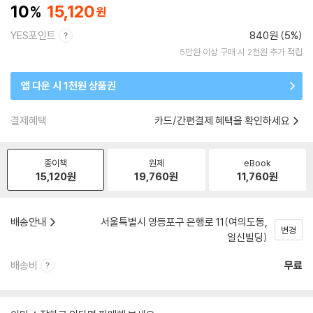
10
15,120
YES포인트
840원 (5%)
5만원 이상 구매 시 2천원 추가 적립
앱 다운 시 1천원 상품권
결제혜택
카드/간편결제 혜택을 확인하세요
종이책
원제
eBook
15,120
원
19,760
원
11,760
원
배송안내
서울특별시 영등포구 은행로 11(여의도동,
변경
일신빌딩)
배송비
무료