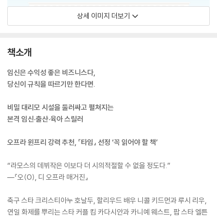
상세 이미지 더보기
책소개
임신은 수익성 좋은 비즈니스다,
당신이 규칙을 따르기만 한다면.
비밀 대리모 시설을 둘러싸고 펼쳐지는
본격 임신·출산·육아 스릴러
오프라 윈프리 강력 추천, 『타임』 선정 ‘꼭 읽어야 할 책’
“라모스의 데뷔작은 이보다 더 시의적절할 수 없을 정도다.”
―『오(O), 디 오프라 매거진』
축구 스타 크리스티아누 호날두, 할리우드 배우 니콜 키드먼과 루시 리우,
연일 화제를 뿌리는 스타 커플 킴 카다시안과 카니예 웨스트, 팝 스타 엘튼