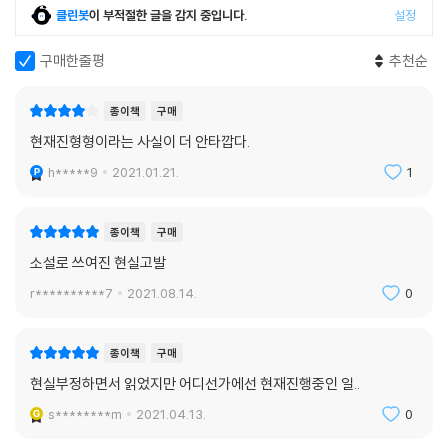
기심이 많았기 때문에, 나는 내 생활권에 속한 필리핀 돌봄 노동 여성들 중
클린봇
이 부적절한 글을 감지 중입니다.
설정
많은 사람들과 친해졌다. 물론 남미, 카리브해 그리고 다른 아시아 국가 출
신의 사람들과도 마찬가지였다. 나는 그들의 망나니 남편이나 까다로운 고
구매한줄평
추천순
용주, 한나절 단위로 침대를 빌릴 수 있는 퀸스의 합숙소며 아껴 모은 돈을
자식이나 부모나 조카들을 위해 지구 반바퀴 너머의 고향으로 보내는 방식
종이책
구매
에 대한 이야기에 귀를 기울였다. 나는 이 여성들이―그들 자신을 위해서
현재진형형이라는 사실이 더 안타깝다.
가 아니더라도 자식들을 위해―무언가 나은 것을 바라면서 매일 희생하는
모습을, 그런 그들의 앞길을 가로막고 있는 거대한 장애물들을 보았다.
h*****9
2021.01.21.
1
작가의 이런 관찰은 필리핀 이민 여성들이 모여 사는 퀸스의 합숙소와 그
종이책
구매
곳 사람들에 대한 묘사, 아테가 자기 대신 부잣집에 신생아 보모로 일하러
소설로 쓰여진 현실고발
가는 제인에게 전수하는 현실적인 노하우(44~49면), 소설 초반 아테와
제인이 부잣집 아기들을 돌보는 실감 넘치고 그 자체로 훌륭한 스릴러인
r**********7
2021.08.14.
0
에피소드에 생생하게 녹아 있다. 소위 ‘깨어 있는’ 백인 자유주의자들이 자
신의 보모나 가정부를 존중하는 척하지만 실은 동정하며 자신과 다른 인간
종이책
구매
범주로 선을 긋는 모습들과 그것을 또렷하게 인지하는 아테와 제인의 심리
현실부정하면서 읽었지만 어디선가에선 현재진행중인 일..
묘사는 신랄하기까지 하다. 아테는 장애가 있는 아이와 함께 미국에서 지
내는 편이 더 낫지 않겠느냐는 카터 부인의 말에 혼자 생각한다. “그녀가
s********m
2021.04.13.
0
어떻게 알 수 있겠는가? 미국에서는 부자가 아니라면 튼튼하거나 젊어야