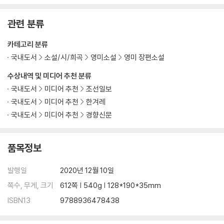
관련 분류
카테고리 분류
국내도서
소설/시/희곡
영미소설
영미 장편소설
수상내역 및 미디어 추천 분류
국내도서
미디어 추천
조선일보
국내도서
미디어 추천
한겨레
국내도서
미디어 추천
경향신문
품목정보
발행일
2020년 12월 10일
쪽수, 무게, 크기
612쪽 | 540g | 128*190*35mm
ISBN13
9788936478438