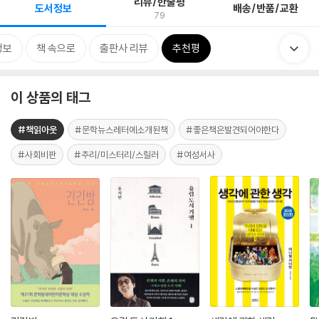
리뷰/한줄평
도서정보
배송/반품/교환
79
정보
책 속으로
출판사 리뷰
추천평
이 상품의 태그
#책읽아웃
#문학뉴스레터에소개된책
#좋은책은발견되어야한다
#사회비판
#추리/미스터리/스릴러
#여성서사