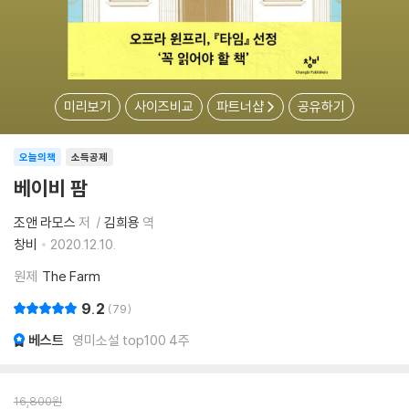
미리보기
사이즈비교
파트너샵
공유하기
오늘의책
소득공제
베이비 팜
조앤 라모스
저
김희용
역
창비
2020.12.10.
원제
The Farm
9.2
79
베스트
영미소설 top100 4주
16,800
원