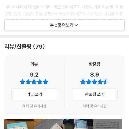
자다. 더욱이 부유하기까지 하다. 어떻게 이 아이가 언젠가 세상을 지배하
제인의 룸메이트이자 골든 오크스의 ‘프리미엄 호스트’인 레이건은 부유한
뇌리에서 떠나지 않는 책이다. 라모스는 지금의 가장 뜨거운 이슈들, 곧 불
지 않을 수 있겠는가?
집안에서 태어나 명문 듀크 대학을 우등으로 졸업한 백인이다. 뭐 하나 부
평등, 인종, 여성의 몸을 상품화하려는 거대 비즈니스에 맞선 여성들의 투
--- p.267~268
족할 것 없어 보이지만 그녀에게도 나름의 사정이 있다. 아이를 직접 임신
쟁을 엮어 진정한 ‘페이지 터너’를 만들어냈다. 그 결과는 재미있으면서도
추천평 더보기
하고 출산할 수 없는 여성을 도와줌으로써 무의미한 자기 삶에 의미를 부
진지한 경고를 던지는 소설이다.
여하고 싶다는 이상주의적 욕구와 속물적이고 강압적인 아버지의 도움 없
- [더 타임스]
이 대학원에 진학해 사진을 공부하고 싶다는 현실적인 욕구로 대리모 일을
리뷰/한줄평
79
받아들인다. 골든 오크스의 총괄 책임자 메이는 30대 중후반으로 중국인
『베이비 팜』이 놀랍도록 매력적인 이유는 이 소설이 소름 끼치는 디스토피
이민자 아버지와 미국인 어머니 사이의 혼혈이다. 서른도 채 안돼 이미 그
아적 상상의 산물이 아니라는 점이다. 이것은 지금부터 100년 뒤에 벌어질
룹의 핵심 사업부인 홀러웨이 클럽의 책임자로 승진했을 만큼 승승장구해
리뷰
한줄평
일이 아니라, 바로 다음 주에 일어날 일이다. 이것은 현실이다, 단지 가능할
왔다. ‘맥도날드 프로젝트’를 통해 중국인 거부 덩 여사의 투자를 이끌어내
법한 극단을 살짝 건드렸을 뿐. 이 소설 속에서 펼쳐지는 실제로 일어날 법
9.2
8.9
골든 오크스의 대리모 사업을 확장할 야망에 부풀어 있다. 별 볼 일 없는 아
한 일들은 일종의 경고사격이다.
버지를 무시하며 자신을 채찍질하던 어머니와 상사 리언에게 보란 듯이 자
신을 증명할 날을 꿈꾼다. 골든 오크스 농장에는 완전한 악인도 선인도 없
- [USA 투데이]
리뷰 쓰기
한줄평 쓰기
고, 영원한 친구도 적도 없다. 모두가 각자의 욕망과 신념대로 움직일 뿐이
다. 아테는 제인에게 충고한다. 다른 호스트들을 예의 있게 대하되 거리를
『시녀 이야기』 느낌이 강하다. 그러나 ‘이런 미친, 이 책은 천재야’ 느낌이
혜택 및 유의사항
혜택 및 유의사항
유지하라고. 그들은 동료이며, 임신은 일이므로.
더 강하다.
- [코스모폴리탄]
『베이비 팜』이 ‘지금 여기’의 우리에게 던지는 첨예한 질문