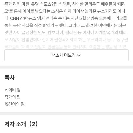
존과 리키 마틴. 유명 스포츠?팝 스타들, 친숙한 할리우드 배우들이 ‘대리
모’를 통해 아이를 낳았다는 소식은 이제 더이상 놀라운 뉴스거리도 아니
다. CNN 간판 뉴스 앵커 앤더슨 쿠퍼는 지난 5월 생방송 도중에 대리모를
통한 득남 사실을 직접 밝히기도 했다. 그러나 그 화려한 이면에서는 최근
몇년 사이 급성장한 인도, 캄보디아, 필리핀 등 아시아 저개발국가와 대리
모 사업이 합법인데다 심지어 권장되기까지 하는 우크라이나 등 구 동구권
국가들의 ‘대리모 산업’이 언론들을 통해 알려지며 격렬한 논쟁을 낳고 있
다.
책소개 더보기
점점 더 뜨거워지는 대리모 출산에 관한 윤리적 논쟁의 한가운데에서 가상
의 대리모 시설을 소재로 삼아 지난해 미국과 영국에서 언론의 뜨거운 주
목을 받고 베스트셀러에 오르며 큰 반향을 일으켰던 소설 『베이비 팜』이
목차
㈜창비에서 출간되었다.
베이비 팜
소설 속 ‘골든 오크스 농장’은 뉴욕주 북부의 한적한 전원에 자리 잡은 대리
작가의 말
모들을 위한 최고급 리조트다. 전담 의사, 간호사, 영양사, 마사지사, 트레
옮긴이의 말
이너, 그리고 대리모인 ‘호스트’들을 돌본다는 미명하에 그들의 일거수일
투족을 감시하고 통제하는 코디네이터 들이 상주한다. 선발된 호스트들은
저자 소개
2
9개월간 자신의 몸을 빌려주는 대가로 매월 돈을 받고, 무사히 건강한 아
기를 출산할 경우 궁핍한 삶을 완전히 바꿔줄 거액의 보너스를 보장받는