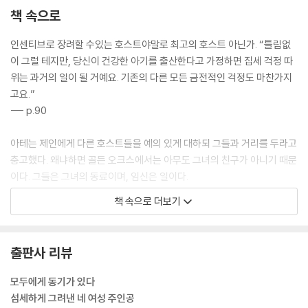
책 속으로
인센티브로 장려할 수있는 호스트야말로 최고의 호스트 아닌가. “틀림없
이 그럴 테지만, 당신이 건강한 아기를 출산한다고 가정하면 집세 걱정 따
위는 과거의 일이 될 거예요. 기존의 다른 모든 금전적인 걱정도 마찬가지
고요.”
--- p.90
아테는 제인에게 다른 호스트들을 예의 있게 대하되 그들과 거리를 두라고
충고했다. 왜냐하면 골든 오크스에서는 아무도 그녀의 친구가 아니기 때문
이다. 그들은 그녀의 동료이며, 임신은 일이다.
--- p.133
책 속으로 더보기
농장. 리사가 자기 생각을 표현하려고 사용하는 단어다. 리사는 늘 골든 오
크스에 대해, 그러니까 임신을 외주화한 의뢰인에게 만족을 제공하려는 골
출판사 리뷰
든 오크스의 기념비적인 노력에 대해 악의에 찬 농담을 해댄다. “저희의 목
표는 여러분께 기쁨을 드리는 겁니다!” 리사는 히죽히죽 바보 같은 미소를
모두에게 동기가 있다
띤 채, 마치 견습 수녀처럼 두 손을 맞잡고 고개를 조아리는 시늉을 하며 조
섬세하게 그려낸 네 여성 주인공