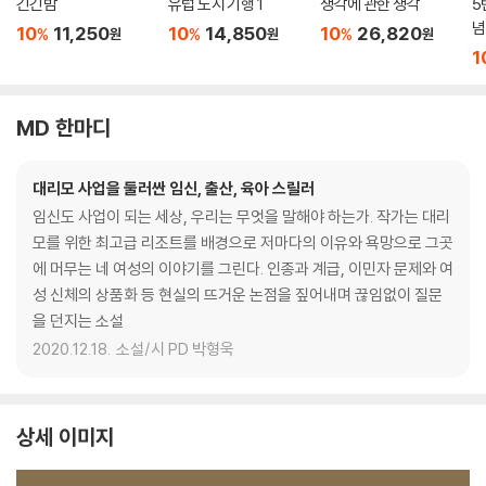
긴긴밤
유럽 도시 기행 1
생각에 관한 생각
5
념
10
11,250
10
14,850
10
26,820
%
%
%
원
원
원
1
MD 한마디
대리모 사업을 둘러싼 임신, 출산, 육아 스릴러
임신도 사업이 되는 세상, 우리는 무엇을 말해야 하는가. 작가는 대리
모를 위한 최고급 리조트를 배경으로 저마다의 이유와 욕망으로 그곳
에 머무는 네 여성의 이야기를 그린다. 인종과 계급, 이민자 문제와 여
성 신체의 상품화 등 현실의 뜨거운 논점을 짚어내며 끊임없이 질문
을 던지는 소설
2020.12.18.
소설/시 PD 박형욱
상세 이미지