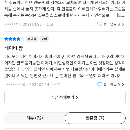
한 작품이다.주요 인물 넷의 시점으로 교차되며 빠르게 전개되는 이야기가
명이 태아에게 다운증후군 인자인 21번 세염색체증이 발견돼 강제로 낙태
책을 손에서 놓지 못하게 한다. 각 인물들의 이해관계가 얽혀가는 모습을
를 당하는 사건은(장면이 묘사되지는 않는다) 가톨릭 신자인 필리핀 호스
통해 독자는 수많은 질문을 스스로에게 던지게 된다.개인적으로 대리모는
트들에게 엄청난 충격을 남긴다. 실제로 2014년 호주의 한 부부가 다운증
여성의 신체를 상품으로 만들고 사들이는 행위라는 생각을 단호하게 가지
j******t
2021.01.25.
신고
0
댓글
0
후군으로 태어난 아기를 그대로 태국의 대리모에게 버려둔 실제 사건을 비
고 있었다. 그런
롯해, 비슷한 사건들이 끊임없이 반복되고 있다.
종이책
구매
깨져버린 아메리칸드림 이후
베이비 팜
트럼프 시대 가난한 미국 여성 이민자들의 현주소
대리모에 대한 이야기가 흥미로워 구매하여 읽게 됐습니다. 허구의 이야기
이지만 결코 불가능한 이야기, 비현실적인 이야기는 아닐 것같다는 생각이
이 소설을 이루는 또다른 큰 축은 바로 트럼프 시대 이후 미국에서 폭발한
들었습니다. 양과 질적인 면에서는 사뭇 다르겠지만 어디에선가는 실제로
인종/이민자 문제이다. 무엇보다 이 작품은 그간 미국 사회의 주변부로 밀
일어나고 있는 일인것 같고요,,,, 얼마전 친구와 우연히 대리모 이야기를
려나 눈에 띄지 않던 아시아 저개발국가 이민 여성들의 삶을 생생히 보여
하다가 조금조금 알게 된 사실을 책을 통해 많이 확인하게 되었습니다. 모
d********0
2021.02.24.
신고
0
댓글
0
든일에 장단
주고 그들에게 목소리를 돌려주었다는 점에서도 의미가 깊다. 타자들이 중
심으로 진입하고 당사자들이 목소리를 내는 최근의 커다란 문학적 흐름과
리뷰 전체보기
도 부합하는 작품이다. 비록 사회적 배경은 다르지만 자신이 필리핀 이민
자 출신인 조앤 라모스는 ‘작가의 말’에서 다음과 같이 이야기한다.
리뷰
72
한줄평
7
아마 필리핀 출신인데다 천성적으로 말하기를 좋아하며 사람들에 대한 호