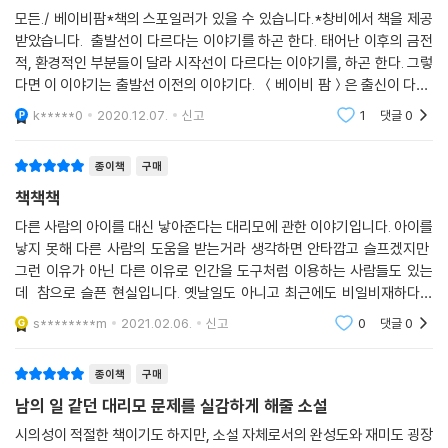
이것이 많은 영미 언론 서평에서 『베이비 팜』이 “지금부터 100년 뒤에 벌
- [커커스 리뷰]
모든./ 베이비팜*책의 스포일러가 있을 수 있습니다.*창비에서 책을 제공
어질 일이 아니라, 바로 다음 주에 일어날 일”(『USA 투데이』)이라고 한
받았습니다. 출발선이 다르다는 이야기를 하곤 한다. 태어난 이후의 금전
이유이다. 물론 이 소설은 ‘대리모 반대운동’을 위해 교조적으로 복무하거
적, 환경적인 부분들이 달라 시작선이 다르다는 이야기를, 하곤 한다. 그렇
나 생명은 거래 대상이 아니라는 식의 단순한 교훈을 전달하지 않는다. 소
다면 이 이야기는 출발선 이전의 이야기다. ＜베이비 팜＞은 출신이 다른,
설 속 골든 오크스 농장은 저개발국가의 열악하고 위험한 시설들과도 거리
하지만 비슷한 사람들이 골든 오크스에서 겪는 일을 서술하고 있다. 싱글
k*****0
2020.12.07.
신고
1
댓글
0
맘 제인, 백인
가 멀다. 하지만 상상 가능한 최상의 대리모 시설에서조차 어떠한 윤리적
딜레마가 발생할 수 있는지, 그 안에서 벌어지는 다양한 사건과 골든 오크
종이책
구매
스에 관해 다양한 시각을 가진 등장인물들이 나누는 대화를 통해 독자에게
책책책
끊임없이 질문을 던지며 고민해보게끔 하는 것이 이 소설의 전략이자 가장
큰 장점이다.
다른 사람의 아이를 대신 낳아준다는 대리모에 관한 이야기입니다. 아이를
낳지 못해 다른 사람의 도움을 받는거라 생각하면 안타깝고 슬프겠지만
그런 이유가 아닌 다른 이유로 인간을 도구처럼 이용하는 사람들도 있는
이를테면 백인인 레이건은 골든 오크스 입소를 결정하는 면접에서 메이에
데 참으로 슬픈 현실입니다. 옛날일도 아니고 최근에도 비일비재하다는
게 그곳의 호스트들이 대부분 ‘유색인종’이라는 점이 마음에 걸림을 은연
것 또한 안타깝습니다. 다소 무거운 내용을 다룬 책이라고 생각합니다.
중에 내비치며 이렇게 말한다. “다른 선택의 여지가 없을 수도 있잖아요.
s********m
2021.02.06.
신고
0
댓글
0
제 말은, 그 한쪽 당사자[호스트]한테는 어쩌면 그 ‘교환’이 ‘좋은 거래’가
아니라, 그저 순…… 허섭스레기 같은 한무더기의 선택지 가운데 그나마
종이책
구매
최선일 뿐인지도 모른다는 거예요.”(94면) 실제로 상업적 대리모 거래에
남의 일 같던 대리모 문제를 실감하게 해줄 소설
서 생모가 의뢰인보다 항상 훨씬 더 낮은 사회경제적 계층에 위치하며 자
시의성이 적절한 책이기도 하지만, 소설 자체로서의 완성도와 재미도 굉장
본에 의한 계급착취 양상을 띤다는 것을 지적하는 대목이다. 호스트 중 한