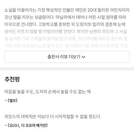
롱한다. 기쁘으-음을 드리는. 그녀는 그 단어를 꼭 아이스크림 같은 느낌으
로 발음한다. “왜냐하면 아기를 갖는 것은 기쁘으-은 일이어야 하니까요!”
소설을 이끌어가는 가장 핵심적인 인물인 제인은 20대 필리핀 이민자이자
--- p.155
갓난 딸을 키우는 싱글맘이다. 마닐라에서 태어나 어린 시절 엄마를 따라
미국으로 건너왔다. 고등학교를 중퇴한 뒤 도망치듯 빌리와 결혼해 눈에
사람들이 그 상위 1퍼센트에 분개하는 것은 그들에게 공감할 만한 속사정
넣어도 아프지 않을 딸 아말리아를 얻었다. 하지만 남편의 외도와 그 사실
이 없을 때, 샴페인 욕조에서 헤엄치는 정체 모를 뚱보 고양이로 희화화될
을 숨겨온 그의 가족들에 충격을 받고 이혼, 갓난아이를 데리고 퀸스의 필
때만이다. 하지만 어떤 억만장자에게 그럴듯한 정보를 가미하면? 그러면
리핀 이민 여성 합숙소로 옮겨 왔다. 딸 아말리아를 위해서라면 못할 게 없
미국인들은 황홀해한다!
다, 그게 착하고 소심한 제인을 골든 오크스 농장으로 이끈 동력이다. 제인
출판사 리뷰 더보기
--- p.206
의 사촌이자 타갈로그어로 큰언니라는 뜻의 ‘아테’라고 불리는 에벌린 아
로요는 예순일곱살로, 베테랑 신생아 보모이자 퀸스 합숙소의 정신적 지주
하지만 미국도 모든 사람에게 믿음직한 곳은 아니다. 카터 부인은 이 사실
다. 도박과 여자에 미친 남편은 아무짝에도 쓸모가 없었고, 사고로 뇌에 장
추천평
을 몰랐다. 그녀가 어떻게 알 수 있겠는가? 미국에서는 부자가 아니라면 튼
애를 입은 아들에게 최고의 치료를 받게 해줄 돈을 벌기 위해 마흔이 넘어
튼하거나 젊어야만 한다는 것을 그녀는 이해하지 못한다. 늙고 병약한 사
서야 혼자 미국으로 건너왔다. 아기에게 생후 10주 안에 밤에 깨지 않도록
마음을 놓을 수도, 도저히 손에서 놓을 수도 없는 책.
람들은 제인이 전에 일했던 곳 같은 시설에 숨겨져 있다.
수면 습관을 들이는 능력으로 뉴욕 최고의 부자들이 앞다투어 찾는 보모가
--- p.229~230
- [엘르]
되었다. 돈도 꽤 벌었다. 하지만 아테는 아직도 돈이, 더 많은 돈이 필요하
다. 제인에게 건강 문제로 잠시 쉬게 된 신생아 보모 일을 맡기는 것도, 제
레이건은 배 속의 태아에 대해 생각한다. 유기농 식품으로 살찌고, 주문 생
라모스의 데뷔작은 이보다 더 시의적절할 수 없을 정도다.
인이 불의의 사건으로 보모 일에서 잘리자 골든 오크스행을 권하는 것도
산 종합비타민으로 더 튼튼해지고, 유터로사운즈에 녹음돼 있는 다중 언어
아테다.
- [오(O), 디 오프라 매거진]
재생 목록을 고려하건대 아마도 현시점에 3개 국어는 할 아기. 게다가 남