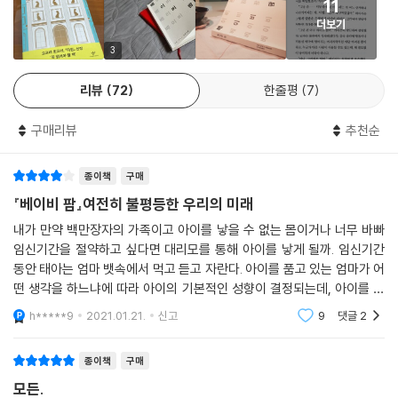
여성의 신체와 아이가 거래의 대상이 될 수 있는가
11
불안하게 그럴듯하고 서스펜스가 넘치며 책장이 술술 넘어간다. 라모스는
더보기
자신의 캐릭터들을 애정과 섬세함, 그들의 목소리에 예민하게 귀 기울이는
필리핀 마닐라에서 태어나 여섯살 때 가족과 미국으로 건너온 작가 조앤
3
능력으로 빚어냈다. 결과적으로 이 여성들은 “부자가 아니라면 튼튼하거
라모스는 어느날 인도의 대리모 산업에 관한 기사를 보고 이 소설의 아이
나 젊어야만” 하는 미국에 대한 이야기를 들려준다.
디어를 떠올렸다고 한다. 2019년 초 인도 의회에서 ‘상업적’ 대리모를 금
리뷰
72
한줄평
7
- [이코노미스트]
지하는 법안이 통과되기 전까지, ‘세계의 아기 공장’으로 악명 높았던 인도
의 대리모 산업 규모는 연간 4억 달러(약 4400억원)에 달했다. 빈곤층이
구매리뷰
추천순
절대다수인 구자라트주의 한 마을에서 여성 주민의 30퍼센트, 약 200여
라모스는 현재 미국을 갈라놓는 세가지 이슈, 곧 인종, 계급, 이민이라는
명이 대리모로 일하는 상황이 우리나라 언론에 보도되기도 했다. 최근 태
주제를 끌고 간다. 섬세한 캐릭터들과 속도감 있게 진행되는 내러티브는
종이책
구매
국, 네팔, 인도 등이 차례로 상업적 대리모를 법으로 금지한 뒤에는 러시
이런 주제들로 인해 자칫 무겁게 느껴질 수도 있는 이야기를 고양한다.
『베이비 팜』여전히 불평등한 우리의 미래
아, 우크라이나 등 구 동구권 국가들이 대안으로 떠오르고 있다. 특히 우크
- [타임]
내가 만약 백만장자의 가족이고 아이를 낳을 수 없는 몸이거나 너무 바빠
라이나에서는 십수개의 대리모 업체가 성업 중이며 각각 500여명 규모의
임신기간을 절약하고 싶다면 대리모를 통해 아이를 낳게 될까. 임신기간
대리모들을 관리하고 있을 것으로 추정한다. 올해 초 러시아에서는 한 아
동안 태아는 엄마 뱃속에서 먹고 듣고 자란다. 아이를 품고 있는 엄마가 어
시사적이고 도발적. 계급과 인종과 아메리칸드림을 샅샅이 분석한다.
파트에 대리모들을 집단 수용하는 ‘아기 공장’이 발견돼 전 사회를 발칵 뒤
떤 생각을 하느냐에 따라 아이의 기본적인 성향이 결정되는데, 아이를 임
- [가디언]
집어놓았으며, 7월에는 팬데믹으로 인해 국경이 막혀 대리출산을 의뢰한
신하고 있었던 대리모는 과연 그 아이에 대한 마음이 어떠할까. 대리모를
h*****9
2021.01.21.
신고
9
댓글
2
중국, 싱가포르, 호주, 프랑스 등의 부모에게 인계되지 못하는 1000여명
통해 아이를 낳은
의 아기에 대한 기사가 보도되기도 했다. 미국 질병통제예방센터(CDC)에
가장 설득력 있는 요소는 뉴욕 거주 필리핀 여성들의 세계에 대한 생생한
종이책
구매
따르면 대리모 출산은?2007년에서?2016년 사이 거의 세배로 증가했다.
묘사이다. 제인의 경험 많은 친척이 그녀에게 전달한 보모 일에 관한 세면
분량의 혼잣말 같은 지침들은 그 자체가 한편의 예술작품이다.
모든.