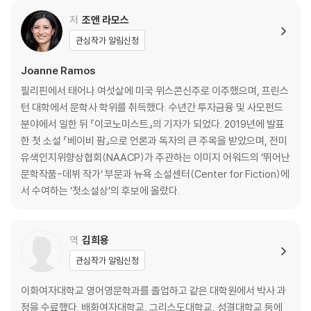
계약을 맺는다. 베일에 싸인 고객들은 최상위 부자들이다. 이곳에 들어온
저
조앤 라모스
가난한 필리핀 이민자이자 싱글맘인 제인, 그녀의 룸메이트인 순진한 백인
관심작가 알림신청
이상주의자 레이건, 골든 오크스를 총괄하는 중국계 혼혈인 메이, 제인의
나이 많은 사촌이자 20년 넘게 신생아 보모 일을 해온 아테까지 각기 다른
Joanne Ramos
욕망을 가진 네 여성 인물의 이야기가 교차하며 흥미진진하게 펼쳐진다.
필리핀에서 태어나 여섯살에 미국 위스콘신주로 이주했으며, 프린스
턴 대학에서 문학사 학위를 취득했다. 수년간 투자금융 및 사모펀드
분야에서 일한 뒤 『이코노미스트』의 기자가 되었다. 2019년에 발표
한 첫 소설 『베이비 팜』으로 언론과 독자의 큰 주목을 받았으며, 전미
유색인지위향상협회(NAACP)가 주관하는 이미지 어워드의 ‘뛰어난
문학작품-데뷔 작가’ 부문과 뉴욕 소설센터(Center for Fiction)에
서 수여하는 ‘첫소설상’의 후보에 올랐다.
역
김희용
관심작가 알림신청
이화여자대학교 영어영문학과를 졸업하고 같은 대학원에서 박사 과
정을 수료했다. 배화여자대학교, 그리스도대학교, 성결대학교 등에