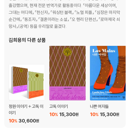
출강했으며, 현재 전문 번역가로 활동중이다. 『아름다운 세상이여,
그대는 어디에』 『헌신자』 『워싱턴 블랙』 『노멀 피플』 『심장은 마지막
순간에』 『동조자』 『결혼이라는 소설』 『오 헨리 단편선』 『로마제국 쇠
망사』(공역) 등을 우리말로 옮겼다.
김희용
의 다른 상품
정원 이야기 + 고독 이
고독 이야기
나쁜 여자들
야기
10
15,300
10
15,300
%
%
원
원
10
30,600
%
원