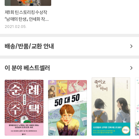
보다 읽은 부분이 더 많아졌을 때 너무 아쉬워 일부러 약간 속도를 늦춰 읽
을 정도였다. 가족, 친구, 또 그 외의 인간관계를 청소년의 시각에서 잘 담
제1회 틴 스토리킹 수상작
아냈다.
『남매의 탄생』 안세화 작가
- 대전관평중학교 3학년 전지현
인터뷰
2021.02.05.
『남매의 탄생』을 볼 때는 자꾸 웃음이 나왔다. 주인공 유진이의 엉뚱한 생
각과 행동들이 나를 자꾸 풋, 풋, 하고 웃게 만들었다.
배송/반품/교환 안내
- 감계중학교 1학년 장세빈
이 분야 베스트셀러
판타지 소설입니다. 우리의 현실에서 믿을 수 없는 일이 발생하지요. 하지
만 이 소설은 마치 현실에서 일어난 경험담처럼 구성과 스토리가 탄탄했습
니다.
- 솔빛중학교 1학년 안지후
『남매의 탄생』은 내 또래 친구들의 일상생활 이야기로, 빠른 전개가 흥미
진진하다고 느껴졌다. 외동이었던 주인공에게 갑자기 오빠가 생겼다는 소
재도 마음에 들었다. 청소년들이 쉽게 집중할 만한 작품이다.
- 안양예술고등학교 1학년 천경민