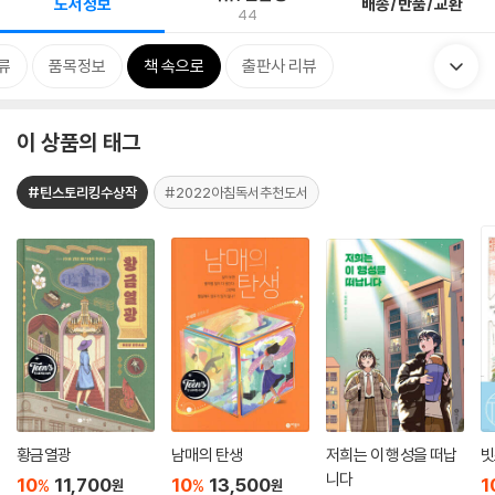
도서정보
배송/반품/교환
44
류
품목정보
책 속으로
출판사 리뷰
이 상품의 태그
#틴스토리킹수상작
#2022아침독서추천도서
황금열광
남매의 탄생
저희는 이 행성을 떠납
빗
니다
10
11,700
10
13,500
1
%
%
원
원