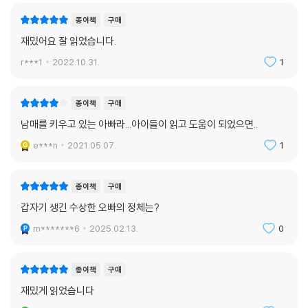
작된 이야기는 평범한 고등학생의 일상생활을 보여 주는 동시에 그 속에
종이책
구매
판타지, 추리, 미스터리의 요소들을 과장 없이 자연스럽게 녹여 냈다. 마지
막 장에 이르기까지 풀리지 않는 수수께끼로 인해 내내 이어지는 미스터리
재밌어요 잘 읽었습니다.
한 분위기와 추리 소설 기법을 닮은 문장들은 계속해서 다음, 또 그다음 사
r***1
2022.10.31.
1
건들을 기대하게 한다. 짜임새 있게 설정된 무대 위를 활보하다 마침내 다
다른 결말은 소위 ‘떡밥 회수’ 여부를 중요하게 평가하는 청소년들의 성에
찬 결말로 속이 시원하리만치 개운하고 상쾌하다. 한 치 앞도 예측할 수 없
종이책
구매
게 펼쳐지는 명랑하고 발랄한 미스터리 소설, 청소년들이 선택한 단 하나
남매를 키우고 있는 아빠라...아이들이 읽고 도움이 되었으면..
의 작품의 탄생이다.
e***n
2021.05.07.
1
청소년 심사위원단의 심사평 중에서
종이책
구매
나도 모르는 새에 이리 튀고 저리 튀는 주인공에 휩쓸리게 되는, 하지만 그
갑자기 생긴 수상한 오빠의 정체는?
것이 절대 부담스럽지는 않은, 오히려 이 여정을 즐겁다 느끼며 다음 사건
m*******6
2025.02.13.
0
을 기대하게 하는 소설이다. 한마디로 이 소설은 “재밌다”.
- 청담고등학교 2학년 나성아
종이책
구매
손에서 책을 놓을 수 없게 만드는 한 편의 영화 같은 이야기! 내가 주인공인
재밌게 읽었습니다
것처럼 빨려들게 만든다. 마치 가상 현실 게임을 하듯 머릿속에 풍경이 자