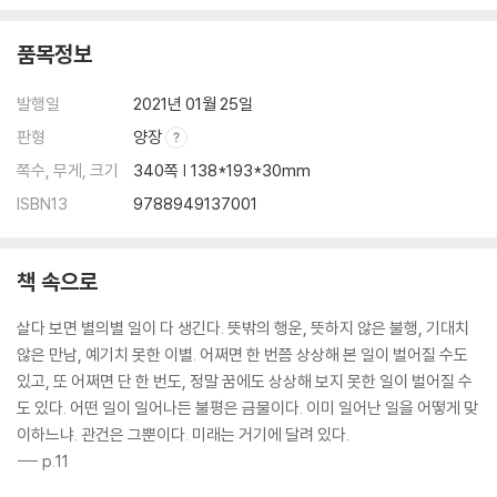
품목정보
발행일
2021년 01월 25일
판형
양장
쪽수, 무게, 크기
340쪽 | 138*193*30mm
ISBN13
9788949137001
책 속으로
살다 보면 별의별 일이 다 생긴다. 뜻밖의 행운, 뜻하지 않은 불행, 기대치
않은 만남, 예기치 못한 이별. 어쩌면 한 번쯤 상상해 본 일이 벌어질 수도
있고, 또 어쩌면 단 한 번도, 정말 꿈에도 상상해 보지 못한 일이 벌어질 수
도 있다. 어떤 일이 일어나든 불평은 금물이다. 이미 일어난 일을 어떻게 맞
이하느냐. 관건은 그뿐이다. 미래는 거기에 달려 있다.
--- p.11