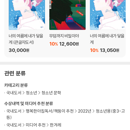
너의 여름에 내가 닿을
무덤까지 비밀이야
너의 여름에 내가 닿을
게 (큰글자도서)
게
10
12,600
%
원
30,000
10
13,050
%
원
원
관련 분류
카테고리 분류
국내도서
청소년
청소년 문학
수상내역 및 미디어 추천 분류
국내도서
행복한아침독서/책둥이 추천
2022년
청소년용(중3-고
등)
국내도서
미디어 추천
한겨레