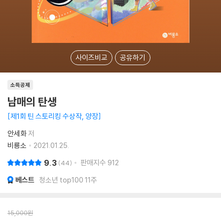
사이즈비교
공유하기
소득공제
남매의 탄생
제1회 틴 스토리킹 수상작, 양장
안세화
저
비룡소
2021.01.25.
9.3
판매지수
912
44
베스트
청소년 top100 11주
15,000
원