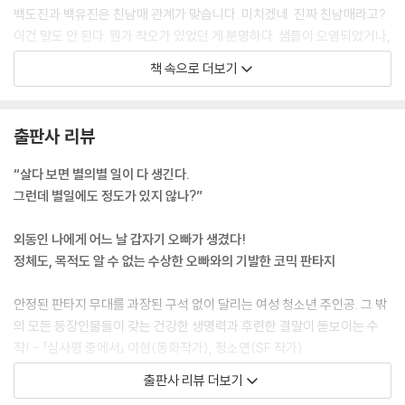
백도진과 백유진은 친남매 관계가 맞습니다. 미치겠네. 진짜 친남매라고?
이건 말도 안 된다. 뭔가 착오가 있었던 게 분명하다. 샘플이 오염되었거나,
결과가 조작되었거나, 아무튼 뭔가 문제가 있었던 게 틀림없다. 우리는 남
책 속으로 더보기
매일 수 없다. 왜냐하면 불과 얼마 전까지, 나는 외동이었단 말이다.
--- p.16
출판사 리뷰
“네? 친오빠요?” 그 순간, 별안간 하늘이 번쩍했다. 곧이어 우렁찬 천둥소
리가 하늘 가득 울려 퍼졌다. 마치 우리 남매의 탄생을 알리는 폭죽처럼 말
“살다 보면 별의별 일이 다 생긴다.
이다.
그런데 별일에도 정도가 있지 않나?”
--- p.26
외동인 나에게 어느 날 갑자기 오빠가 생겼다!
방문이 열리는 순간, 나는 경악했다. 거긴 더 이상 창고 따위가 아니었다.
정체도, 목적도 알 수 없는 수상한 오빠와의 기발한 코믹 판타지
침대, 책상, 옷장이 제대로 갖춰진, 사람이 쓰는 방이었다.
--- p.27~28
안정된 판타지 무대를 과장된 구석 없이 달리는 여성 청소년 주인공. 그 밖
의 모든 등장인물들이 갖는 건강한 생명력과 후련한 결말이 돋보이는 수
살다 보면 별의별 일이 다 생긴다. 물론 별일에도 정도가 있긴 하지만, 이미
작! - 「심사평 중에서」 이현(동화작가), 정소연(SF 작가)
벌어진 일은 벌어진 일. 그 일이 얼마나 말이 안 되는지는 상관없다. 정말
출판사 리뷰 더보기
꿈이라고 믿고 싶을 만큼 말이 안 되더라도, 일단 일이 벌어진 순간 모두 매
도무지 지칠 줄 모르고 달려 나가는
한가지다. 어떻게든 헤쳐 나가야 한다.