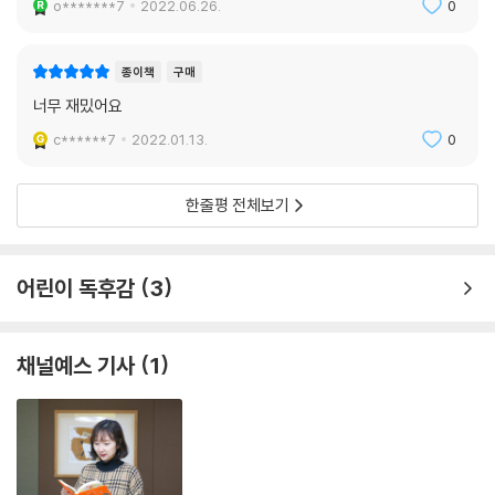
o*******7
2022.06.26.
0
연스럽게 그려졌다.
- 성복중학교 2학년 오세림
종이책
구매
학교 야자 시간에 이 작품을 읽었는데, 쉬는 시간까지 생략하고 단숨에 다
너무 재밌어요
읽어 버렸다. 갈수록 점점 몰입하게 되는, 빠져드는 소설!
c******7
2022.01.13.
0
- 선덕여자고등학교 2학년 박서현
행복하고 버라이어티한 꿈을 꾸고 싶은 사람은 이 책을 펼쳐라.
한줄평 전체보기
- 더불어가는배움터길 1학년 이현수
『남매의 탄생』은 정말 매력적인 소설이다. ‘죽음’이라는 청소년에게는 조
어린이 독후감
3
금 무거울 수 있는 주제와 판타지 그리고 주인공 특유의 엉뚱함이 잘 섞여
아름답고도 슬프지만 귀여운 면이 매혹적인 소설이다. 감동+슬픔+엉뚱
채널예스 기사
1
함이 가득한 남매의 탄생을 꼭 읽어 보길!
- 창덕여자중학교 1학년 문영서
현실과 판타지의 경계에서 날 매료시킨 작품이다. 이 이야기의 결말이 궁
금하면서도 흥미진진해 한편으로는 끝나지 않기를 바랐다. 읽지 않은 부분