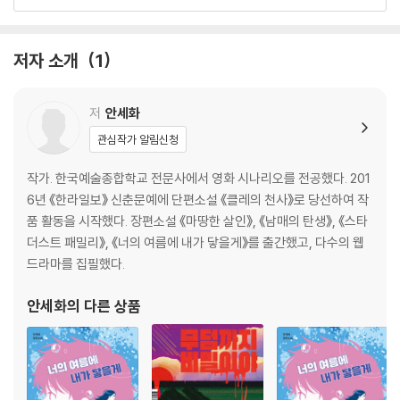
소화기에는 안전핀이 있다
5. 수상한 공연장
저자 소개
1
마이크를 잡으면 입을 떼야 한다
6. 염원과 돌탑
저
안세화
염원은 허깨비를 만든다
관심작가 알림신청
7. 마지막 힌트
작가. 한국예술종합학교 전문사에서 영화 시나리오를 전공했다. 201
게임에는 타임 리밋이 있다
6년 《한라일보》 신춘문예에 단편소설 《클레의 천사》로 당선하여 작
품 활동을 시작했다. 장편소설 《마땅한 살인》, 《남매의 탄생》, 《스타
8. 한 번의 찬스
더스트 패밀리》, 《너의 여름에 내가 닿을게》를 출간했고, 다수의 웹
실전은 한 번뿐이다
드라마를 집필했다.
9. 남매의 탄생
안세화
의 다른 상품
남남은 때로 남매가 된다
작가의 말