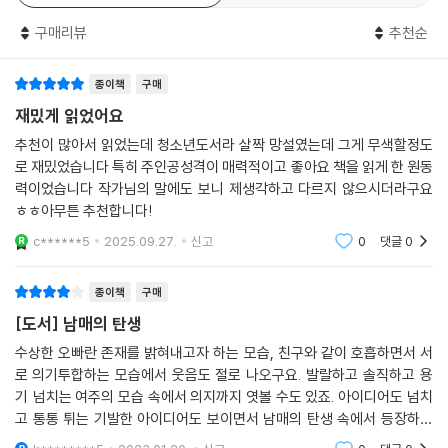
그 말은 전혀 특별하거나 의미 있지 않았다. 그냥 하루에도 몇 번씩 하는 통
마음가짐이었습니다. 정체 모를 오빠에게 결코 굴하지 않는 씩씩함, 몇 번
상적인 인사말일 뿐이었다. 그럼에도 그 말이야말로 이 순간에 가장 적절
구매리뷰
추천순
을 실패해도 다시 일어나는 강인함, 어떤 상황에도 잃지 않는 웃음과 주변
하게 여겨졌다. 최소한 스스로가 구질구질하게 느껴지지는 않았다. 나는
인에 대한 애정이 집필 당시보다 새삼 빛나 보였습니다. ― 작가의 말 중에
방문을 닫으며, 아빠에게 들리지 않을 정도로 뻐끔대며 말했다. “안녕, 오
종이책
구매
서
빠.”
재밌게 읽었어요
--- p.230
9월 모의고사를 치른 뒤 해방감을 느끼고자 들른 중학교 동창회에서 유진
추천이 많아서 읽었는데 청소년도서라 살짝 망설였는데 그게 무색할정도
은 자기와 마찬가지로 어느 날 갑자기 누나가 생겼다는 서강일을 만난다.
로 재밌었습니다 특히 주인공성격이 매력적이고 좋아요 책을 읽게 한 원동
세상에는 대부분의 상황을 무마시켜 줄 수 있는 마법 같은 문장이 두 개 있
같은 날, 절친한 친구 연실이와 또 다른 친구 윤성현을 뜻밖에 아군으로 얻
력이었습니다 작가님의 말에도 보니 제생각하고 다르지 않으시더라구요
다. 가장 보편적으로 쓰이는 문장은 이것이다. ‘기억이 안 나요.’ 그리고 다
으며 이야기는 새로운 국면을 맞이한다. 기운차고 생명력 넘치는 네 사람
ㅎㅎ아무튼 추천합니다!
른 하나는 이것이다. “우연이었어요.”
은 수상한 오빠와 누나의 정체를 밝히고자 힘을 모은다. 주인공 유진의 솔
c******5
2025.09.27.
신고
0
댓글
0
--- p.309
직하고 대담한 매력에 더해 개성 있는 조연들까지 한데 모여 같은 목표를
이루고자 함께 달려 나가는 활극은 발랄한 재미와 통쾌한 쾌감을 선사한
종이책
구매
“꿈에라도 다시는 만나지 말자. 마지막에 이렇게 말했어.”
다. 특히 저마다의 생각과 통통 튀는 기발한 아이디어로 똘똘 뭉쳐 이야기
[도서] 남매의 탄생
--- p.316
를 이끄는 네 사람이 주고받는 대화는 청소년 심사위원들에게 “일상생활
에서 실제로 우리들이 나누는 대화 같다”는 평을 여럿 들을 만큼 실감 나게
수상한 오빠란 존재를 밝혀내고자 하는 모습, 친구와 같이 호흡하면서 서
로 의기투합하는 모습에서 웃음도 절로 나오구요. 발랄하고 솔직하고 용
펼쳐지며 넘치는 현장감을 더해 준다.
기 넘치는 여주의 모습 속에서 의지까지 엿볼 수도 있죠. 아이디어도 넘치
고 통통 튀는 기발한 아이디어도 보이면서 남매의 탄생 속에서 등장하는
판타지와 일상의 경계를 허문, 발랄하고 명랑한 미스터리 소설!
친구들과 갑자기 나타난 오빠와 누나의 관계도 재미나고, 동생들의 상상력