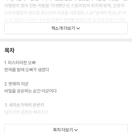
리텔링의 힘이 강한 작품을 기대했던 틴 스토리킹의 취지에 맞게, 오로지
스토리텔링의 힘으로 청소년의 마음을 사로잡은 소설 『남매의 탄생』은 어
느 날 갑자기 나타난 수상한 오빠의 정체를 밝히고자 십 대 주인공이 거침
없이 달려 나가는 이야기를 그려 냈다. 일상 속에 판타지와 미스터리를 자
책소개 더보기
연스럽게 녹여 낸 흥미진진한 전개로 청소년 심사위원단의 극찬을 받았다.
반전에 반전을 거듭하며 예측할 수 없는 이야기성과 강한 흡인력이 돋보인
다. ‘살다 보면 별의별 일이 다 생기’는 우리네 인생이지만 매일 같은 하루
목차
하루가 반복되는 듯 보이기도 한다. 무료한 일상으로부터 신선한 탈출을
꿈꾸는 모든 십 대들의 손에 즐겁게 쥐어질 작품이다.
1. 미스터리한 오빠
한여름 밤에 오빠가 생겼다
2. 뜻밖의 아군
비밀을 공유하는 순간 아군이다
3. 새끼손가락의 은반지
달리기의 관건은 페이스다
4. 선무당의 부적
목차 더보기