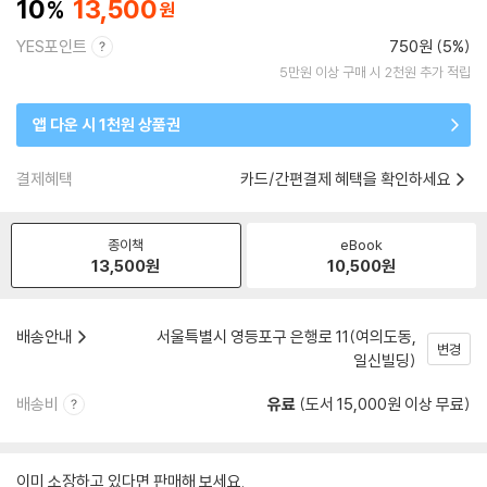
10
13,500
YES포인트
750원 (5%)
5만원 이상 구매 시 2천원 추가 적립
앱 다운 시 1천원 상품권
결제혜택
카드/간편결제 혜택을 확인하세요
종이책
eBook
13,500
원
10,500
원
배송안내
서울특별시 영등포구 은행로 11(여의도동,
변경
일신빌딩)
배송비
유료
(도서 15,000원 이상 무료)
이미 소장하고 있다면 판매해 보세요.