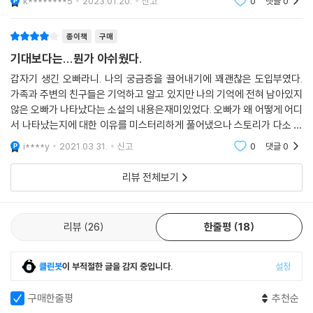
스마트폰으로 ‘읽는’ 요즘 세대를 끌어당긴 강한 흡인력,
k********5
2023.01.20.
신고
0
댓글
0
도 재미나고,
반전에 반전을 거듭하며 최고의 몰입감을 선사하는 이야기성
종이책
구매
요즘 ‘애들’은 책을 읽지 않는다고들 한다. 아니, 그렇지 않다. 웹소설부터
기대보다는...뭔가 아쉬웠다.
SNS에 이르기까지, 청소년은 늘 읽고 있다. 어쩌면 과거의 청소년들보다
갑자기 생긴 오빠라니. 나의 궁금증을 끌어내기에 꽤괜찮은 도입부였다.
더 많이 읽고 있는지도 모른다. ― 이현(동화작가), 심사평 중에서
가족과 주변의 친구들은 기억하고 알고 있지만 나의 기억에 전혀 남아있지
않은 오빠가 나타났다는 소설의 내용은재미있었다. 오빠가 왜 어떻게 어디
진짜 중고등학생들의 마음을 사로잡는 이야기는 어떤 걸까? 지금의 십 대
서 나타났는지에 대한 이유를 미스터리하게 풀어냈으나 스토리가 다소 약
들은 고전적인 책의 형태에서 나아가 스마트폰으로 ‘읽는’ 세대다. 오히려
하게 느껴졌다. 주인공이 그렇게 궁금해하던 오빠의 비밀이 드러났을때에
i****y
2021.03.31.
신고
0
댓글
0
예전보다 더 다양한 장르를 섭렵하며 끊임없이 읽고 있다. 웹드라마를 집
도 뭔가 허탈한
필하고 스릴러 장편 소설을 출간한 바 있는 안세화 작가의 경쾌하고 독창
리뷰 전체보기
적인 화법은 청소년들이 재미를 느끼기에 안성맞춤인 특성을 골고루 지녔
다. 『남매의 탄생』을 호평한 청소년 심사평 중 유독 눈에 많이 띄는 표현은
‘몰입감’이다. “한 편의 영화 같다” “가상 현실 게임 속 주인공이 된 기분이
리뷰
26
한줄평
18
다” “야자 시간에 단숨에 다 읽어 버렸다”와 같이 입을 모아 작품의 강렬한
흡인력을 이야기한다.
클린봇
이 부적절한 글을 감지 중입니다.
설정
오빠를 물리치려는 유진의 시도는 번번이 좌절되지만, 유진은 다시 일어서
구매한줄평
추천순
기를 거듭한다. ‘형제가 있었으면 좋겠다’는 단순하고 소소한 바람에서 시