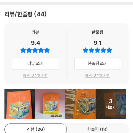
밝고 기운찬 여성 청소년 주인공의 기막힌 활약상
--- p.36
리뷰/한줄평
44
여름 방학 첫날, 지금까지 외동으로 살아온 고등학생 백유진에게 이전까지
어릴 때 읽은 위인전에 이런 말이 있었다. ‘누구에게나 2,400번의 기회가
없던 ‘친오빠’가 갑작스레 나타난다. 없던 오빠가 생기는 일이 현실에서 아
있다.’ 이 말을 남긴 사람은 2,399번의 실패를 딛고 2,400번 만에 전구를
예 불가능한 일은 아니다. 하지만 유진의 오빠로 등장한 ‘백도진’은 납득할
리뷰
한줄평
만들어 낸 에디슨이다. 내가 그 뜻을 기려, 그의 반의, 반의, 반만이라도 닮
만한 최소한의 사연조차 없이 그야말로 불쑥 유진의 삶에 끼어들었다. 황
9.4
9.1
을 수 있었다면 좋을 뻔했다. 그랬다면 적어도 300번은 다시 일어설 수 있
당하다 못해 기절초풍할 만한 믿을 수 없는 일이 이미 벌어진 상황에서 유
었을 테니 말이다.
진의 선택은 적극적인 돌파다. 유진은 인간인지도 불분명한 미스터리한 오
--- p.127
빠의 정체를 파헤치고자 자기만의 방식으로 끝없이 도전한다.
리뷰 쓰기
한줄평 쓰기
303호. 병실 문 앞에 붙어 있는 명패가 똑똑히 보였다. 백도진. 정말 신분
충격적인 첫 등장에 비해 백도진은 거실 소파에 드러누워 온종일 TV만 보
혜택 및 유의사항
혜택 및 유의사항
하나만은 확실한 놈이다. 새삼스레 감탄하며 조심스럽게 병실 문을 열었
며 다소 밋밋한 행보를 보이지만, 유진은 지칠 줄도 모르고 다소 엉뚱하고
다. 내부는 생각보다 깜깜했다. 그 어둠 속 가장 끄트머리에 오빠가 있었다.
과감한 시도들을 감행한다. 답답한 구석 없이 씩씩하고 시원시원하게 밀고
--- p.164
나가는 유진의 성격은 청소년 심사위원단의 공감을 얻어 내며 열렬한 호응
3
을 받았다. 넘어지고 부딪쳐도 툭툭 털고 다시 일어나는 유진은 누구나 저
인정한다. 나는 무모하고 즉흥적이다. 기다리느니 찾아가는 게 좋고, 인내
더보기
절로 응원하고 싶을 만한 강인한 주인공이다.
하느니 용기 내는 게 쉽다.
--- p.191
출간을 앞두고 원고를 다시 보니 어느 날 갑자기 생긴 오빠를 물리치기 위
리뷰
26
한줄평
18
한 유진이의 여정 자체보다 더 주목되는 것이 있었습니다. 바로 유진이의