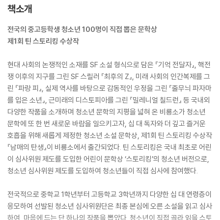
책소개
전국의 중고등학생 청소년 100명이 직접 뽑은 문학상
제1회 틴 스토리킹 수상작
현대 사회의 논쟁적인 소재를 SF 소설 형식으로 담은 『기억 전달자』, 핵전
쟁 이후의 지구를 그린 SF 스릴러 『최후의 Z』, 미래 사회의 인간복제를 그
린 『파랑 피』, 실제 역사를 바탕으로 감동적인 우정을 그린 『줄무늬 파자마
를 입은 소년』, 근미래의 디스토피아를 그린 『밀레니얼 칠드런』 등 국내외
다양한 작품을 소개하며 청소년 문학의 지평을 넓혀 온 비룡소가 청소년
문학에 또 한 번 새로운 바람을 일으키고자, 십 대 독자와 더 깊고 즐거운
호흡을 위해 새롭게 제정한 청소년 소설 문학상, 제1회 틴 스토리킹 수상작
『남매의 탄생』이 비룡소에서 출간되었다. 틴 스토리킹은 국내 최초로 어린
이 심사위원 제도를 도입한 어린이 문학상 ‘스토리킹’의 청소년 버전으로,
청소년 심사위원 제도를 도입하여 청소년들이 직접 심사에 참여했다.
전국적으로 중학교 1학년부터 고등학교 3학년까지 다양한 십 대 연령층이
응모하여 선발된 청소년 심사위원단은 최종 본심에 오른 소설을 읽고 심사
하여, 마음에 드는 단 하나의 작품을 뽑았다. 청소년이 직접 골라 읽을 스토