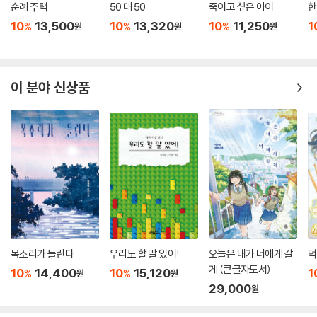
지루함 없이 금방 몰입하여 한 번에 다 읽을 수 있을 만큼 재밌었다. 청소년
순례 주택
50 대 50
죽이고 싶은 아이
한
에 의한, 청소년을 위한 완벽한 책!
10
13,500
10
13,320
10
11,250
1
%
%
%
원
원
원
- 상산고등학교 1학년 김리안
읽는 내내 나도 모르게 몰입해서 아직도 진한 여운이 가시지 않고 남아 있
이 분야 신상품
다. 책 속에서 일어났던 모든 일들이 너무 생생하게 느껴져서 나에게도 곧
그런 말도 안 되는 일들이 진짜로 일어날 것만 같은 느낌이 들었다.
- 신도림중학교 2학년 이다연
끝까지 읽지 않으면 예측이 되지 않는 결말에 손에서 책을 놓을 수 없었다.
- 공항중학교 2학년 강시원
토네이도 같은 글이었다. 모든 걸 다 휩쓸고 빨아들였다. 끝날 듯 끝나지 않
고 결국 내 머릿속에서 계속 살아 숨 쉬었다. 이야기가 하나씩 하나씩 전개
될 때마다 소름이 돋았다. 나는 내 기억 속에 오래 남는 이야기를 정말 좋아
목소리가 들린다
우리도 할 말 있어!
오늘은 내가 너에게 갈
덕
하는데, 이걸 읽고 자니 꿈속에도 비슷한 이야기가 나올 만큼 계속해서 생
게 (큰글자도서)
10
14,400
10
15,120
1
%
%
원
원
각나는 이야기.
29,000
원
- 금옥중학교 1학년 김하진