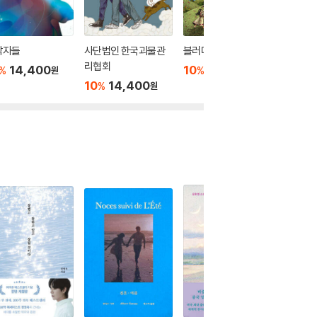
각자들
사단법인 한국괴물관
블러디 마더
기억을 
리협회
차
14,400
10
15,030
%
%
원
원
10
14,400
10
1
%
%
원