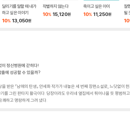
달리기를 말할 때 내가
작별하지 않는다
죽이고 싶은 아이
잘했
하고 싶은 이야기
될 
10
15,120
10
11,250
%
%
원
원
트셀
10
13,050
10
%
원
판)
없이 정신병원에 갇히다!
탈출에 성공할 수 있을까?
상을 받은 『남매의 탄생』 안세화 작가가 내놓은 세 번째 장편소설로, 느닷없이
기를 그린 판타지 활극이다. 당장이라도 우리네 옆집에서 튀어나올 듯 평범하고
유쾌하고 명랑하게 그려 냈다.