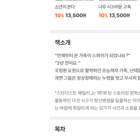
소년이 온다
너무 시끄러운 고독
10
13,500
10
13,500
%
%
원
원
책소개
“언제부터 온 가족이 스파이가 되었나요?”
“2년 전이요.”
국정원 요원으로 활약하던 초능력자 가족, 난데
과연 그들은 망상장애라는 누명을 벗고 무사히 
『스타더스트 패밀리』는 제1회 틴 스토리킹 문학
활동하던 다섯 식구가 정신병원을 탈출하는 이야
는 바람에 휘말리게 되는 갖가지 사건과 소동을 
목차