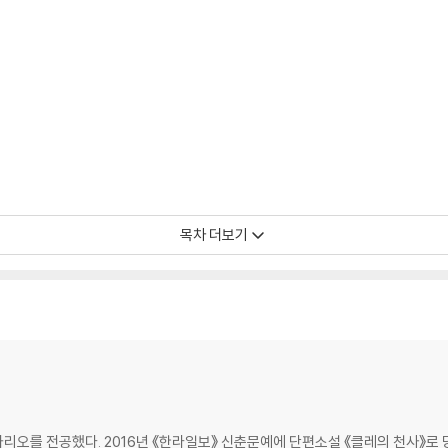
목차 더보기
오를 전공했다. 2016년 《한라일보》 신춘문예에 단편소설 《클레의 천사》로 