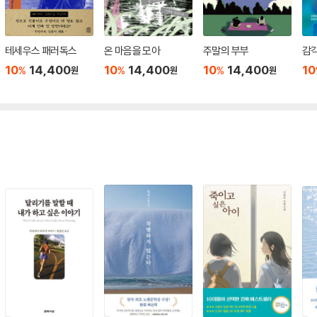
테세우스 패러독스
온 마음을 모아
주말의 부부
감
10
14,400
10
14,400
10
14,400
10
%
%
%
원
원
원