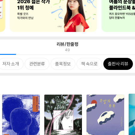
리뷰/한줄평
49
저자 소개
관련분류
품목정보
책 속으로
출판사 리뷰