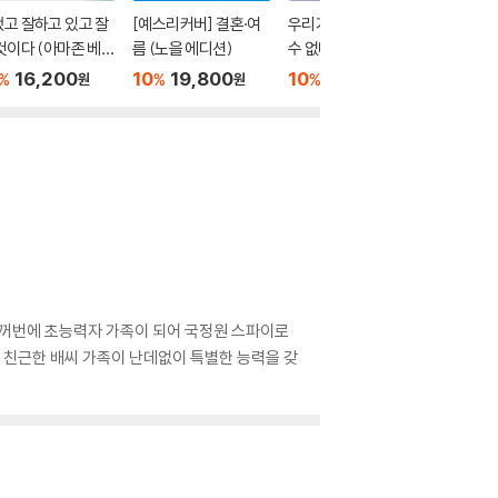
고 잘하고 있고 잘
[예스리커버] 결혼·여
우리가 빛의 속도로 갈
클라라와
것이다 (아마존 베스
름 (노을 에디션)
수 없다면
10
1
%
러 기념 전면 개정
16,200
10
19,800
10
15,300
%
%
%
원
원
원
 한꺼번에 초능력자 가족이 되어 국정원 스파이로
 친근한 배씨 가족이 난데없이 특별한 능력을 갖