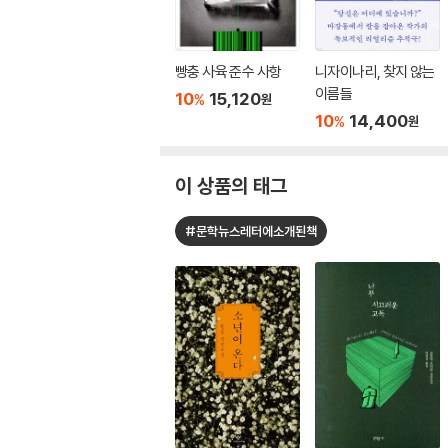
빵충 사육 준수 사항
니자이나리, 찾지 않는
이름들
10
15,120
%
원
10
14,400
%
원
이 상품의 태그
#문학뉴스레터에소개된책