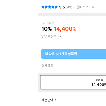
9.5
판매지수
102
49
16,000
원
10
14,400
YES포인트
앱 다운 시 1천원 상품권
결제혜택
종이책
14,400
배송안내