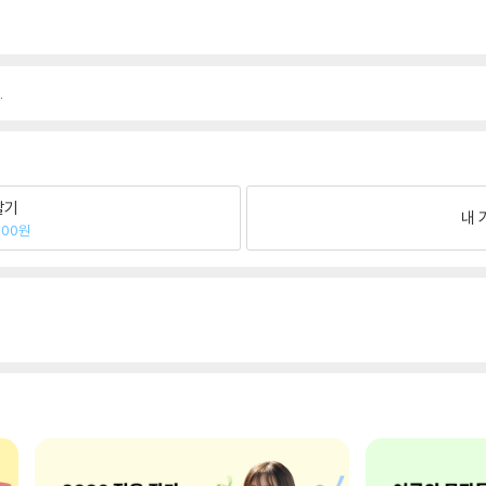
.
팔기
내 
900원