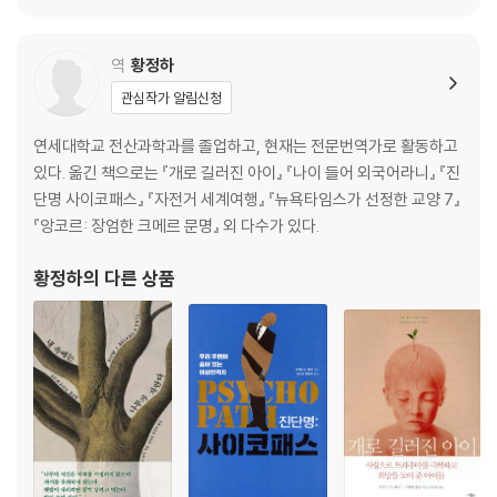
거짓말탐지기를 통과한 범인
‘무엇’+‘왜’=‘누구’
대통령 암살범 존 힝클리
역
황정하
새벽녘의 습격
관심작가 알림신청
피를 마시는 변태성욕자
백화점에서 사라진 아이
연세대학교 전산과학과를 졸업하고, 현재는 전문번역가로 활동하고
있다. 옮긴 책으로는 『개로 길러진 아이』 『나이 들어 외국어라니』 『진
08 상상을 뛰어넘는 범죄 조작 패턴
단명 사이코패스』 『자전거 세계여행』 『뉴욕타임스가 선정한 교양 7』
스타킹 살인사건
『앙코르: 장엄한 크메르 문명』 외 다수가 있다.
‘살인마 잭’의 정체
가짜 협박전화
황정하
의 다른 상품
아직 살아 있다는 희망으로
제3의 범죄조작극
09 또다른 살인을?
실연과 환상이 겹쳐진 범죄
‘혼합형’ 범죄자
악마의 연극
계속되는 공방들