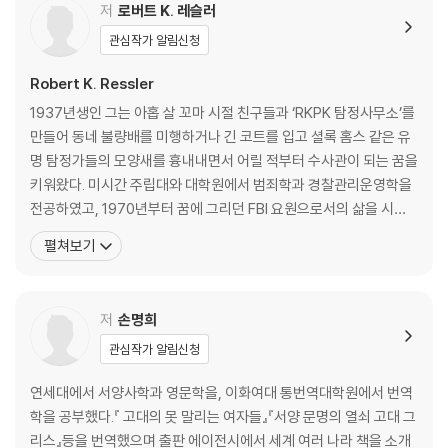
무엇이 제대로 된 원칙인가
저
로버트 K. 레슬러
마침내 허락받은 면담 프로그램
관심작가 알림신청
03 살인자와의 인터뷰
Robert K. Ressler
살인자와 한 방에 갇히다
1937년생인 그는 아홉 살 꼬마 시절 친구들과 ‘RKPK 탐정사무소’를
면담에도 자격이 있다
만들어 동네 불량배를 미행하거나 긴 코트를 입고 셜록 홈스 같은 유
범죄자와의 면담 요령
명 탐정가들의 모양새를 흉내내면서 어릴 적부터 수사관이 되는 꿈을
살인을 부르는 이교도 집단
키워왔다. 미시간 주립대와 대학원에서 범죄학과 경찰관리운영학을
단 한 명의 생존자
전공하였고, 1970년부터 꿈에 그리던 FBI 요원으로서의 삶을 시작
또 다른 유형의 짐승
했다. FBI의 관례적인 사건 수사에 염증을 느낀 로버트 레슬러는 좀더
펼쳐보기
살인자로 키워진 사람
과학적이고도 선진화된 수사 원리를 도입하기 위해 상부와 끊임없이
투쟁한 결과, 미국은 물론 전세계 수사망의 첨단 프로그램인 ‘흉악범
04 왜 살인자가 되었는가
죄예방프로그램(VICAP)’과 ‘범죄인 성
저
손명희
사람이 살인자로 변할 수 있는 이유
불우했던 어린 시절
관심작가 알림신청
성에 대한 극도의 콤플렉스
불우한 환경은 극복될 수 있다
연세대에서 서양사학과 영문학을, 이화여대 통번역대학원에서 번역
환상을 좇는 범죄
학을 공부했다.『 고대의 못 말리는 여자들』『서양 문명의 열쇠 고대 그
가속도로 치닫는 살인 충동
리스』등을 번역했으며 출판 에이전시에서 세계 여러 나라 책을 소개