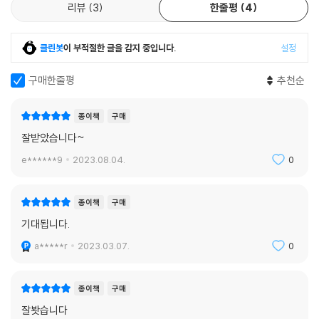
이 세 인물의 행동 패턴을 보면, 한국에서 연쇄살인을 저질러 전 국민을 놀
리뷰
3
한줄평
4
--- p.92
라게 한 이춘재, 유영철, 강호순 등의 범죄자와 무척 닮아있다. 이는 ‘다수
를 죽였다’는 그 수효의 놀라움 때문만은 아니다. 여자에 대한 증오심, 자신
다른 사람들과 원만한 관계를 맺고 유지하고 발전시키는 능력은 유년시절
클린봇
이 부적절한 글을 감지 중입니다.
설정
의 마음을 받아주지 않는 사람(혹은 세상), 가난, 결핍 등 살인이라는 이상
에 시작되고 10대 이전에 강화된다. 하지만 그 능력이 처움부터 없고 10대
범죄를 일으키도록 부채질한 내면 속의 ‘그것’이, 『살인자들과의 인터뷰』
구매한줄평
추천순
이전에 긍정적으로 감화되지 않는다면, 사춘기에 이르렀을 때쯤에는 때가
속에 등장하는 살인자들이 갖고 있는 공통요소이기 때문이다.
너무 늦기 십상이다. 비록 ‘튀는‘ 행동이 상실이나 강간은 아닐지라도, 그것
은 기능부전의 다른 어떤 조짐일 것이다. 어린시절에 심각한 상처를 입은
종이책
구매
영화 [양들의 침묵]의 소재가 되었던,
사람들은 완전히 정상적인 생활로 이행할 수가 없기 때문에 학대의 사이클
잘받았습니다~
실제 FBI 심리분석관이 쓴 ‘범죄심리학의 바이블’
을 영속시킨다. 아이들을 범죄자로 키울 가느엇ㅇ이 높은 알코올 중독자인
e******9
2023.08.04.
0
어머니나 폭력적인 아버지가 되는 것이다. 기능부전인 성인들은 범죄적인
이 책은 미연방수사국(FBI)에서 ‘범죄심리분석관’으로 근무하면서 연쇄살
환상과 행동이 싹트는 온실 환경을 만들어냄으로써 그들의 자녀와 사회에
인범에 대한 수사 및 면담인의 대가로 알려진 로버트 레슬러가 쓴 수사기
까지 손상을 입힌다.
종이책
구매
록으로, 1992년 미국에서 처음 출간된 이후 범죄심리를 본격적으로 다룬
--- p.104
기대됩니다.
최초의 책이자 최고의 고전으로 평가받고 있다. 처음 FBI 시절엔 그도 단순
한 범죄나 테러 사건 등을 쫓아 수사를 진행하는 일반 요원이었지만, 다수
a*****r
2023.03.07.
0
의 혹은 다양한 유형의 사건을 접해오면서 어느새 범죄심리 및 특징적인
범죄 패턴을 추측해내는 범죄심리 전문가가 되어버렸다.
종이책
구매
그렇게 ‘범죄심리분석관’이라는 특별업무를 맡게 된 그는, 미국을 들썩이
잘봣습니다