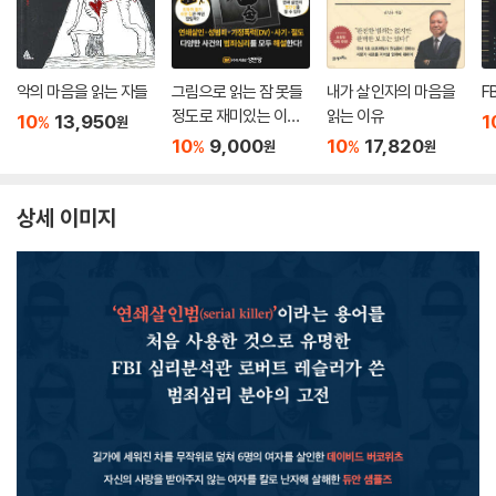
악의 마음을 읽는 자들
그림으로 읽는 잠 못들
내가 살인자의 마음을
F
정도로 재미있는 이야
읽는 이유
10
13,950
1
%
원
기 : 범죄심리학
10
9,000
10
17,820
%
%
원
원
상세 이미지