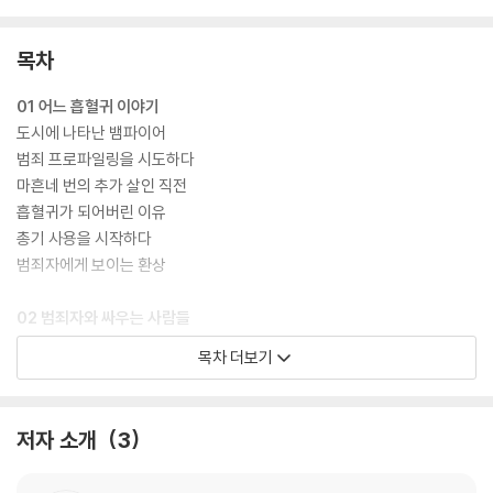
목차
01 어느 흡혈귀 이야기
도시에 나타난 뱀파이어
범죄 프로파일링을 시도하다
마흔네 번의 추가 살인 직전
흡혈귀가 되어버린 이유
총기 사용을 시작하다
범죄자에게 보이는 환상
02 범죄자와 싸우는 사람들
아홉 살 꼬마들의 탐정사무소
목차 더보기
범죄와의 전쟁을 위한 과정들
마침내 FBI 요원으로
본격적인 범죄심리학 교육
저자 소개
3
제3의 수사를 위한 도전
살인자의 심연을 들여다보라