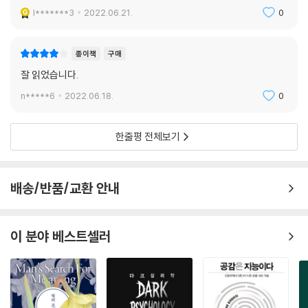
게 만들었던 가공할 만한 연쇄살인을 맞닥뜨리면서 별반 단서 하나 없는
l*******3
2022.06.21.
0
열악한 조건 아래서도 날카로운 통찰력으로 범인상을 유추해 내었다. 무엇
보다 희생자의 상태, 주변 환경, 연쇄적 범죄에 따른 공통증거만 가지고 범
종이책
구매
인상을 분석해내는 ‘프로파일링(Profiling) 기법’을 이용하여 범인상을 정
확하게 맞춰가는 놀라운 결과를 보여주었고, 아무도 해결하지 못했던 난해
잘 읽었습니다.
한 수사에 결정적인 가이드 역할을 해주었다.
n*****6
2022.06.18.
0
당시엔 엄연한 의미의 과학으로 인정받지는 못했지만, 근래 들어 이 기법
한줄평 전체보기
은 미국 이외에도 전 세계적으로 범죄 수사연구에 있어 그 몫을 단단히 하
고 있다. 이 프로파일링을 정확히 하기 위해선 살인의 네 단계, 즉 ‘범행 전
단계’ ‘범죄 실행 단계’ ‘시체 처리 단계’ ‘범행 후 행동 단계’를 분석관 스스
배송/반품/교환 안내
로 추측해가면서 범인의 심리나 환경을 그려가는 것이다. 가령 7명이나 죽
인 범인이 희생자의 피까지 마신 흔적을 발견했을 때, 저자의 프로파일링
기술서를 보자.
이 분야 베스트셀러
백인 남성, 25～27세가량, 영양실조 환자처럼 깡마른 외모, 극히 지저분
한 주거지, 정신병력 및 마약 경험 있음, 남녀 불문하고 교제가 거의 없는
외로운 인물, 자기 집에서 대부분의 시간을 보냄, 실직상태, 어떤 형태로든
장애연금수령 가능성, 동거인이 있다면 부모 정도이나 가능성 희박, 군복