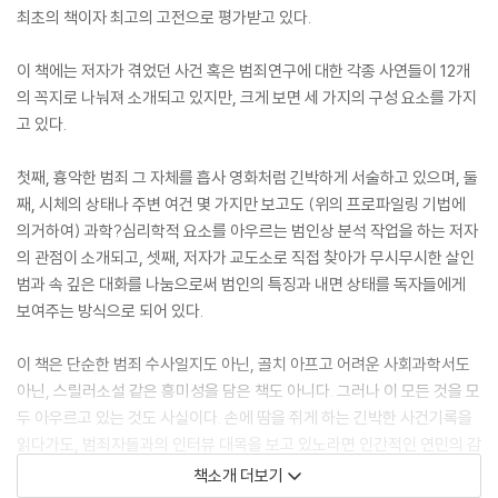
최초의 책이자 최고의 고전으로 평가받고 있다.
이 책에는 저자가 겪었던 사건 혹은 범죄연구에 대한 각종 사연들이 12개
의 꼭지로 나눠져 소개되고 있지만, 크게 보면 세 가지의 구성 요소를 가지
고 있다.
첫째, 흉악한 범죄 그 자체를 흡사 영화처럼 긴박하게 서술하고 있으며, 둘
째, 시체의 상태나 주변 여건 몇 가지만 보고도 (위의 프로파일링 기법에
의거하여) 과학?심리학적 요소를 아우르는 범인상 분석 작업을 하는 저자
의 관점이 소개되고, 셋째, 저자가 교도소로 직접 찾아가 무시무시한 살인
범과 속 깊은 대화를 나눔으로써 범인의 특징과 내면 상태를 독자들에게
보여주는 방식으로 되어 있다.
이 책은 단순한 범죄 수사일지도 아닌, 골치 아프고 어려운 사회과학서도
아닌, 스릴러소설 같은 흥미성을 담은 책도 아니다. 그러나 이 모든 것을 모
두 아우르고 있는 것도 사실이다. 손에 땀을 쥐게 하는 긴박한 사건기록을
읽다가도, 범죄자들과의 인터뷰 대목을 보고 있노라면 인간적인 연민의 감
정을 유발시키게 되며, 저자의 프로파일링 서술을 접하면서 독자들 또한
책소개 더보기
예리한 통찰력을 발하며 저자의 관점을 따라가게 된다.