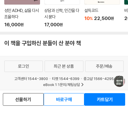
이 책에는 저자가 겪었던 사건 혹은 범죄연구에 대한 각종 사연들이 12개
성인 ADHD, 삶을 다시
상담과 신학, 인간을 다
설득코드
비
의 꼭지로 나눠져 소개되고 있지만, 크게 보면 세 가지의 구성 요소를 가지
조율하다
시 묻다
10
22,500
2
%
원
고 있다.
16,000
17,000
원
원
첫째, 흉악한 범죄 그 자체를 흡사 영화처럼 긴박하게 서술하고 있으며, 둘
이 책을 구입하신 분들이 산 분야 책
째, 시체의 상태나 주변 여건 몇 가지만 보고도 (위의 프로파일링 기법에
의거하여) 과학?심리학적 요소를 아우르는 범인상 분석 작업을 하는 저자
의 관점이 소개되고, 셋째, 저자가 교도소로 직접 찾아가 무시무시한 살인
범과 속 깊은 대화를 나눔으로써 범인의 특징과 내면 상태를 독자들에게
로그인
최근 본 상품
주문/배송
보여주는 방식으로 되어 있다.
고객센터 1544-3800
티켓 1544-6399
중고샵 1566-4295
이 책은 단순한 범죄 수사일지도 아닌, 골치 아프고 어려운 사회과학서도
eBook 1:1문의/채팅상담
아닌, 스릴러소설 같은 흥미성을 담은 책도 아니다. 그러나 이 모든 것을 모
예스이십사(주) 사업자 정보
두 아우르고 있는 것도 사실이다. 손에 땀을 쥐게 하는 긴박한 사건기록을
선물하기
바로구매
카트담기
이용약관
개인정보처리방침
청소년보호정책
읽다가도, 범죄자들과의 인터뷰 대목을 보고 있노라면 인간적인 연민의 감
PC버전
회사소개
거래처관계자께
정을 유발시키게 되며, 저자의 프로파일링 서술을 접하면서 독자들 또한
도서홍보
광고
예리한 통찰력을 발하며 저자의 관점을 따라가게 된다.
Copyright © YES24 Corp. All Rights Reserved.
MATOM11