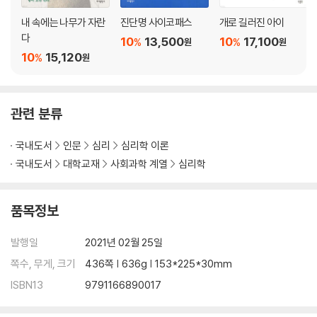
내 속에는 나무가 자란
진단명 사이코패스
개로 길러진 아이
10 더 나은 범죄수사를 위한 진통
다
범죄자 추적 프로그램의 강화
10
13,500
10
17,100
%
%
원
원
10
15,120
핵심을 벗어나는 수사기관들
%
원
드디어 형사 시스템 구축이 실현되다
11 TV에 나온 두 살인마
관련 분류
범죄자와의 토크쇼 방송
당대 최악의 살인마 존 게이시
국내도서
인문
심리
심리학 이론
‘살인’과 ‘봉사’의 이중 생활
국내도서
대학교재
사회과학 계열
심리학
스스로를 변호하는 이상성격
어머니에 대한 적개심
품목정보
살인으로 충족하는 성적 쾌락
무책임한 정신과 의사들
발행일
2021년 02월 25일
사형만이 최선의 길인가
쪽수, 무게, 크기
436쪽 | 636g | 153*225*30mm
12 이제 남겨진 것은 무엇인가
ISBN13
9791166890017
앞다투어 보도되는 FBI 프로젝트
범죄심리 강의에 나타난 두 가지 반응