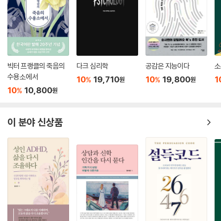
무 경험 없음, 고교 혹은 대학 중퇴, 하나 혹은 그 이상의 중증피해망상 환
자로 예상…….
결국 범인으로 붙잡힌 리처드 체이스는 위의 예측 사항 가운데 90퍼센트
이상이 일치했다. 이러한 실적들은 ‘범죄인 성격조사 프로젝트’나 ‘흉악범
빅터 프랭클의 죽음의
다크 심리학
공감은 지능이다
소
죄예방 프로그램’과 같은 첨단화된 범죄 연구로 진화되어, 현재 미국에서
수용소에서
10
19,710
10
19,800
1
%
%
원
원
놀라운 정확도를 보여주면서 미궁에 빠진 수사에 결정적인 단서를 제공해
10
10,800
%
원
주고 있다.
게다가 저자 로버트 레슬러는 한 번 살인을 저지른 뒤 시차를 두어가며 유
이 분야 신상품
사한 방법으로 사인을 반복하는 범죄자들을 일컬어 ‘연쇄살인범(serial kil
ler)’이라는 용어를 처음 사용한 것으로 유명하다. 또한 인기대중소설가 토
머스 해리스는 저자를 만나러 직접 FBI로 찾아와, 로버트 레슬러의 여러 수
사 경험담을 들은 뒤, 영화로도 발표된 소설 《양들의 침묵》과 《한니발》 등
을 쓰게 되었다.
연쇄살인을 부르는 두 개의 망령 :
‘비뚤어진 성(性)’ 그리고 ‘비정상적 소년기’