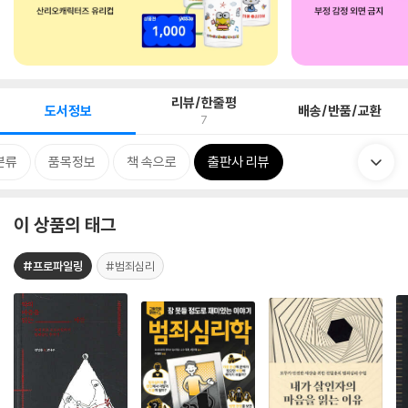
리뷰/한줄평
도서정보
배송/반품/교환
7
분류
품목정보
책 속으로
출판사 리뷰
이 상품의 태그
#프로파일링
#범죄심리