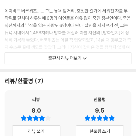
들이 흥미로웠다.
--- p.42
데이비드 버코위츠…… 그는 뉴욕 밤거리, 호젓한 길가에 세워진 차를 무
작위로 덮치며 하룻밤에 6명의 여인들을 이유 없이 죽인 장본인이다. 죽음
그러나 일반인은 연쇄살인범을 그렇게 보지 않는다. 대부분의 사람들은 그
직전까지의 부상을 입은 사람도 6명이나 된다. 살인을 저지르기 전, 그는
런 범인을 지킬 박사와 하이드 같은 인물로 여긴다---여느날에는 정상이
뉴욕 시내에서 1,488차례나 방화를 저질러 이를 자신의 [방화일지]에 상
었다가 보름달이 떠오르면 광기에 사로잡혀 머리칼이 자라고 송곳니가 튀
세히 기록해 놓았다. 버코위츠는 어릴 적 입양되었고, 14살 때 양부모가 죽
어나오고 다른 희생자를 찾아나서게 될 거라는, 그러나 연쇄살인범들은 절
자 수소문 끝에 생모를 찾았다. 그러나 자신이 찾아온 것을 탐탁지 않게 여
대 그런 게 아니다. 그들은 환상에 사로잡혀 있고, 그들의 마음 속에는 환상
기는 생모와 누이들을 보고 충격을 받게 된다. 그때부터 그는 생모, 즉 여자
출판사 리뷰 더보기
의 일부가 되어 다음번 살인을 부추기는, 충족되지 못한 경험 같은 것이 있
에 대한 증오심을 키웠고 이것이 더욱 확대되어 폭력적이고 파괴적인 성
다. 그것이 연쇄살인범이라는 용어 뒤에 숨은 진정한 의미이다.
관념을 갖기 시작한다.
--- p.43
리뷰/한줄평
7
듀안 샘플즈…… 마음에 두고 있던 여인이 자신의 사랑을 받아주지 않자 그
하지만 나는 다른 견해를 가지고 있었다. 우리에게는 배워야 할 것들이 너
는 여자의 목과 몸통을 수차례 난자하여 죽였고, 이후 경찰은 시체의 내장
무도 많았고 법집행 분야 밖에 있는 여러 전문가들이 우리가 모르는 것을
과 피가 그 주변에 흘러넘치고 있었다는 끔찍한 증언을 하였다. 함께 있던
리뷰
한줄평
가르쳐줄 수 있었다. 내가 전문적인 모임에 참석하고 나중에는 연사로 초
여인의 친구 또한 자신의 갈라진 배를 움켜잡고 도망친 결과 구사일생으로
8.0
9.5
대를 받아 경찰관이 아닌 사람들과 함께 일을 하면서 시야가 더욱더 넓어
살 수 있었다. 샘플즈는 스탠퍼드 대학 심리학과를 장학생으로 입학한 자
진 것이 사실이었다. 심리학자들, 정신병학자들, 흉폭한 범죄의 희생자들
로, 지능지수도 상위 5퍼센트 내에 들었으며, 경찰과의 면담 때도 놀라운
을 적극적으로 돌보는 사람들, 그리고 정신 건강을 다루는 다른 전문가들
논리력으로 자신을 변호하였다.
리뷰 쓰기
한줄평 쓰기
을 만남으로써 나는 독자적으로 하고 있던 연구에 더 깊이 파고들 수 있는