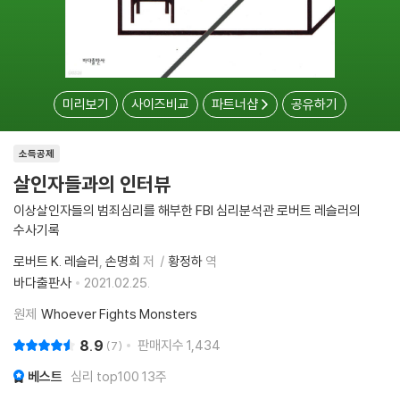
미리보기
사이즈비교
파트너샵
공유하기
소득공제
살인자들과의 인터뷰
이상살인자들의 범죄심리를 해부한 FBI 심리분석관 로버트 레슬러의
수사기록
로버트 K. 레슬러
손명희
저
황정하
역
바다출판사
2021.02.25.
원제
Whoever Fights Monsters
8.9
판매지수
1,434
7
베스트
심리 top100 13주