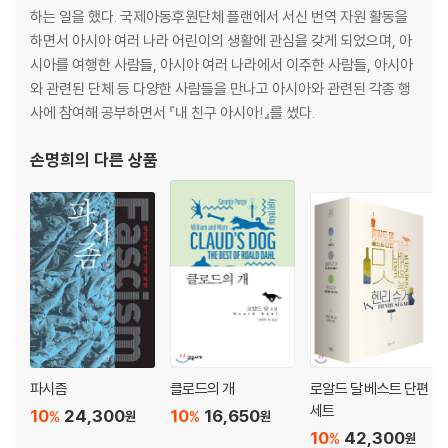
하는 일을 했다. 국제아동후원단체 플랜에서 서신 번역 자원 활동을
05 신문배달소년의 죽음
하면서 아시아 여러 나라 어린이의 생활에 관심을 갖게 되었으며, 아
일요일 아침의 공포
시아를 여행한 사람들, 아시아 여러 나라에서 이주한 사람들, 아시아
범인상을 그려나가다
와 관련된 단체 등 다양한 사람들을 만나고 아시아와 관련된 각종 행
다시 찾아온 악몽
사에 참여해 공부하면서 『내 친구 아시아!』를 썼다.
분석자료와의 놀라운 일치
손명희
의 다른 상품
소년을 향한 범죄 환상
마지막에 발견한 최초의 살인
06 범죄 유형의 두 얼굴
조직적 범죄와 비조직적 범죄
철저한 계획 아래 움직이는 괴물들
여자를 향한 분노
숲 속에서 탈출한 두 여인
비조직적 살인범의 엽기 행각
멈추지 않는 비극의 시대
파시즘
클로드의 개
로알드 달 베스트 단편
세트
10
24,300
10
16,650
%
%
원
원
07 프로파일링이 보여준 성과들
10
42,300
%
원