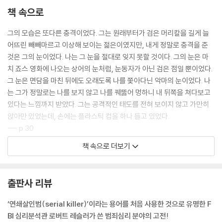
FBI에 온 심령술사
책 속으로
영화 〈양들의 침묵〉의 실제 모델
범인 측의 증인에 서다
그의 모습은 또다른 충격이었다. 그는 원래부터가 검은 머리칼을 길게 늘
여전히 계속되는 괴물과의 싸움
어뜨린 빼빼마르고 이상해 보이는 젊은이였지만, 내게 정말로 충격을 준
것은 그의 눈이었다. 나는 그 눈을 절대로 잊지 못할 것이다. 그의 눈은 마
치 죠스 영화에 나오는 상어의 눈처럼, 눈동자가 아닌 검은 점일 뿐이었다.
그 눈은 면담을 마친 뒤에도 오래도록 나를 쫓아다닌 악마의 눈이었다. 나
는 그가 정말로는 나를 보지 않고 나를 꿰뚫어 멍하니 내 뒤쪽을 쳐다보고
있다는 느낌까지 받았다. 그는 공격적인 태도를 전혀 보이지 않고 가만히
앉아만 있었는데, 손에는 플라스틱 컵을 하나 들고 있었다.
--- p.30
책 속으로 더보기
범인상 분석을 배우는 일은 흉악범, 특히 연쇄살인범들의 생각을 이해하려
는 노력의 일부였다. 돈과는 무관하게 다른 사람들을 해치는 범인들은 금
전적 이득을 목적으로 하는 통상적인 범죄자들과는 근본적으로 질이 다르
출판사 리뷰
다. 살인범, 강간범, 유괴범들은 그들의 범죄에서 금전적 이득을 추구하는
것이 아니라 엉뚱하지만 때로는 이해할 수 있는 방법으로 정서적 만족을
‘연쇄살인범(serial killer)’이라는 용어를 처음 사용한 것으로 유명한 F
추구한다. 때문에 그들은 통상적인 범죄자들과 다르고, 그 때문에 나는 그
BI 심리분석관 로버트 레슬러가 쓴 범죄심리 분야의 고전!