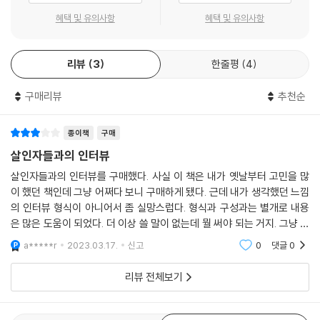
계기를 얻었다.
테드 번디…… 특별히 ‘자기 취향에 맞는’ 얼굴 유형을 갖고 있는 여자들만
혜택 및 유의사항
혜택 및 유의사항
--- p.47
골라 서른 건 이상의 살인을 저지른 그는, 살인 직전의 강간뿐 아니라 죽인
후에도 시체를 욕보이는 만행을 서슴지 않았다. 살인자로 변하기 전의 그
그것은 면담을 끝내기에는 멋진 말이었지만, 나는 그 말을 믿지 않았고, 지
리뷰
3
한줄평
4
는 조신한 법학생. 그러나 재정적 지원이 끊긴 이후 법학 공부를 그만두게
금도 믿지 않는다. 어떤 여자도 그의 문제를 풀어주거나 살인을 막을 수는
된 ‘범행 전 스트레스’에 시달린 그는 스스로의 욕구불만을 여자에 대한 강
없었을 것이다. 사실 그에게는 부적당한 점이 너무도 많다. 그리고 그의 문
구매리뷰
추천순
간 및 살인으로 해소하였다. 하지만 그가 법학 공부를 계속했다 하더라도,
제점들은 여자들에게 퇴짜를 맞거나 하는 일보다 훨씬 더 깊이 내재되어
변화가 없었을 가능성도 있다. 어릴 적 주변인들로부터 성적인 폭행을 당
있으며 대부분의 남자들이 이성과 처음으로 관계를 맺기 시작하는 나이에
하고 살아왔던 번디의 내면에는 어쩌면 늘 살인의 욕구가 도사리고 있었을
종이책
구매
표면으로 떠오르기 시작한 환상에서 생겨난 것이다. 그가 여자와 성숙한
지 모를 일이기 때문이다.
살인자들과의 인터뷰
관계를 맺지 못한 것은 그러한 환상 때문이었고, 그 환상을 구체화한 것은
살인자들과의 인터뷰를 구매했다. 사실 이 책은 내가 옛날부터 고민을 많
행동이었다. 내가 면담했던 그렇게도 많은 범죄자들처럼 그 역시 살인범으
“누가 살인했는가”를 찾기보다,
이 했던 책인데 그냥 어쩌다 보니 구매하게 됐다. 근데 내가 생각했던 느낌
로 자라난 것이다.
“누가 그에게 ‘살인’이라는 환상을 제공했는가?”를 찾아라
의 인터뷰 형식이 아니어서 좀 실망스럽다. 형식과 구성과는 별개로 내용
--- p.90
은 많은 도움이 되었다. 더 이상 쓸 말이 없는데 뭘 써야 되는 거지. 그냥 좀
위에서 거론한 인물은 이 책 『살인자들과의 인터뷰』에서 소개되는 다수의
넘겨 줘 예스 24 야... 이 정도면 150자 채운 거 같아... 나중에 수정할게 제
a*****r
2023.03.17.
신고
0
댓글
0
이러한 살인범들이 누구이며, 그들이 어떻게 살인자가 되었느냐 하는 세부
범죄자들 중 세 사람으로, 다만 엽기적 살인행각이라는 결과뿐 아니라, 살
발 넘어가
사항으로 들어가기 전에, 나는 먼저 정상이었던 사람이 35세를 넘어가면
인의 원인이나 과거의 특이한 경험이 무엇이었는지를 제시하기 위해 적어
리뷰 전체보기
서 갑자기 사악하고 파괴적인 살인자로 전락하는 일은 절대 없다는 사실을
보았다.
분명히 밝혀두고자 한다. 살인의 전조가 되는 행동은 살인범의 삶에서 오
래 전부터---어린 시절부터---존재하고 진전되어 온 것이다