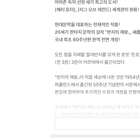
아마존 독자 선정 세기 최고의 도서!
[해리 포터], [리그 오브 레전드] 세계관의 원류!
현대문학을 대표하는 천재적인 작품!
20세기 판타지 문학의 걸작 『반지의 제왕』, 새
국내 최초 60주년판 완역 전면 개정!
모든 힘을 지배할 절대반지를 갖게 된 호빗 ‘프로
(전 3권) 3권이 아르테에서 출간되었다.
『반지의 제왕』이 처음 세상에 나온 것은 195
퍼콜린스에서 출간된 50주년 기념판의 서문에서 
편집에 참여하여 추가적인 수정과 개정을 진행하였
국내에서 『반지의 제왕』은 1991년 세 역자의
는 1991년 이전 버전으로 해외 최신판에 추가
거나 충분한 논의를 거치지 못한 채 수정되어 많
2021년 새롭게 출간된 『반지의 제왕』은 이러한