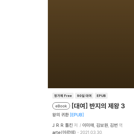
정가제 Free
90일 대여
EPUB
[대여] 반지의 제왕 3
eBook
왕의 귀환
EPUB
J. R. R. 톨킨
저
이미애
김보원
김번
역
arte(아르테)
2021.03.30.