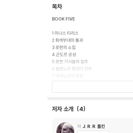
쳐진 개정 내용 등을 모두 반영하였고, 톨킨 번
목차
의 말투, 어미, 존대법 등 세세한 부분까지 치열
BOOK FIVE
1 미나스 티리스
2 회색부대의 통과
3 로한의 소집
4 곤도르 공성
5 로한 기사들의 질주
6 펠렌노르 평원의 전투
7 데네소르의 화장
8 치유의 집
9 마지막 회합
10 암흑의 성문 열리다
저자 소개
4
BOOK SIX
1 키리스 웅골 탑
저
J. R. R. 톨킨
2 암흑의 대지