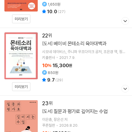
1,650원
10.0
(
27
)
미리보기
22
베이비 몬테소리 육아대백과
[도서]
시모네 데이비스
주니파 우조다이크
공저
조은경
역
정이
비
감수
키출판사
2021.7.9.
10
15,300
%
원
850원
9.7
(
29
)
미리보기
23
질문과 평가로 깊어지는 수업
[도서]
이은총
장은선
저
푸른칠판
2026.8.20.