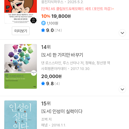
웅진지식하우스
2025.5.2.
[단독] A5 클립보드&메모패드 세트 (포인트 차감)
10
19,800
%
원
1,100원
9.0
(
74
)
미리보기
14
한 가지만 바꾸기
[도서]
댄 로스스타인
루스 산타나
저
정혜승
정선영
역
사회평론아카데미
2017.10.30.
20,000
원
9.8
(
4
)
15
인성이 실력이다
[도서]
조벽
저
해냄
2016.1.1.