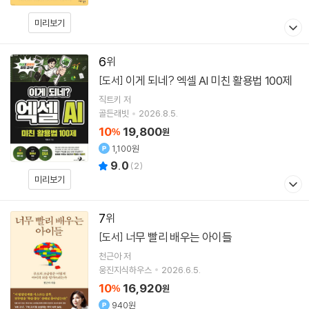
미리보기
6
이게 되네? 엑셀 AI 미친 활용법 100제
[도서]
직트키
저
골든래빗
2026.8.5.
10
19,800
%
원
1,100원
9.0
(
2
)
미리보기
7
너무 빨리 배우는 아이들
[도서]
천근아
저
웅진지식하우스
2026.6.5.
10
16,920
%
원
940원