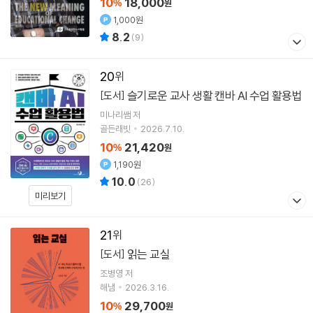
10
18,000
%
원
1,000원
8.2
(
9
)
20
슬기로운 교사 생활 캔바 AI 수업 활용법
[도서]
미나리쌤
저
골든래빗
2026.7.10.
10
21,420
%
원
1,190원
10.0
(
26
)
미리보기
21
읽는 교실
[도서]
조병영
저
해냄
2026.3.16.
10
29,700
%
원