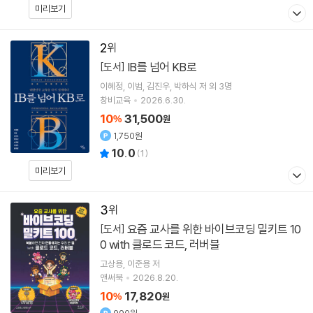
미리보기
2
IB를 넘어 KB로
[도서]
이혜정
이범
김진우
박하식
저 외 3명
창비교육
2026.6.30.
10
31,500
%
원
1,750원
10.0
(
1
)
미리보기
3
요즘 교사를 위한 바이브코딩 밀키트 10
[도서]
0 with 클로드 코드, 러버블
고상용
이준용
저
앤써북
2026.8.20.
10
17,820
%
원