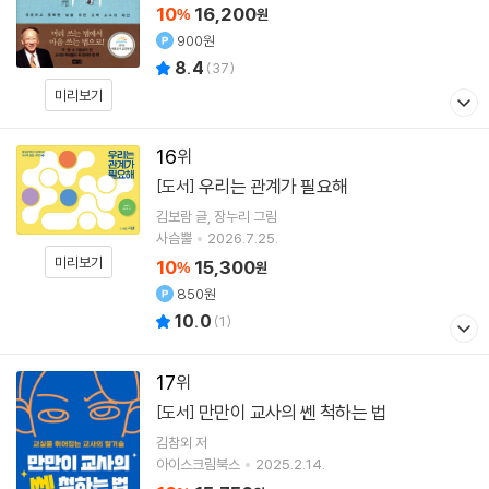
10
16,200
%
원
900원
8.4
(
37
)
미리보기
16
우리는 관계가 필요해
[도서]
김보람
글
장누리
그림
사슴뿔
2026.7.25.
미리보기
10
15,300
%
원
850원
10.0
(
1
)
17
만만이 교사의 쎈 척하는 법
[도서]
김참외
저
아이스크림북스
2025.2.14.