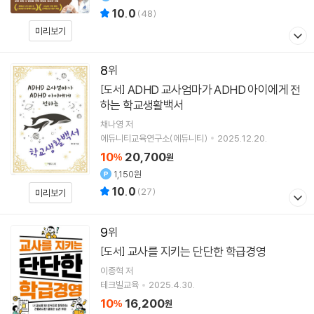
10.0
(
48
)
미리보기
8
ADHD 교사엄마가 ADHD 아이에게 전
[도서]
하는 학교생활백서
채나영
저
에듀니티교육연구소(에듀니티)
2025.12.20.
10
20,700
%
원
1,150원
10.0
(
27
)
미리보기
9
교사를 지키는 단단한 학급경영
[도서]
이종혁
저
테크빌교육
2025.4.30.
10
16,200
%
원