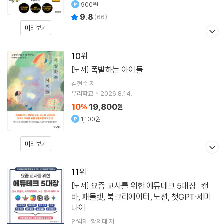
900원
9.8
(
66
)
미리보기
10
폭발하는 아이들
[도서]
김현수
저
우리학교
2026.8.14.
10
19,800
%
원
1,100원
미리보기
11
요즘 교사를 위한 에듀테크 5대장 : 캔
[도서]
바, 패들렛, 북크리에이터, 노션, 챗GPT∙제미
나이
안익재
황의태
저