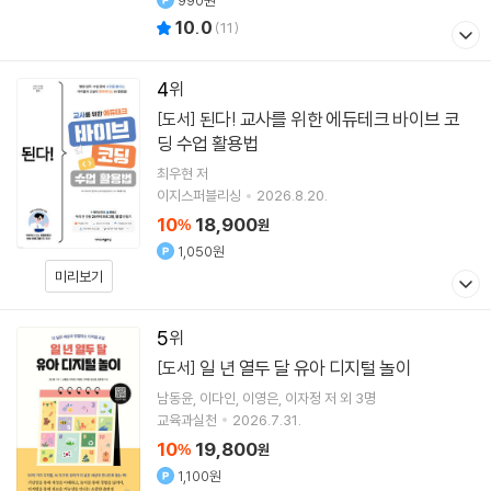
990원
10.0
(
11
)
4
된다! 교사를 위한 에듀테크 바이브 코
[도서]
딩 수업 활용법
최우현
저
이지스퍼블리싱
2026.8.20.
10
18,900
%
원
1,050원
미리보기
5
일 년 열두 달 유아 디지털 놀이
[도서]
남동윤
이다인
이영은
이자정
저 외 3명
교육과실천
2026.7.31.
10
19,800
%
원
1,100원