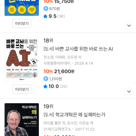
10
15,750
%
원
870원
9.5
(
38
)
미리보기
18
바쁜 교사를 위한 바로 쓰는 AI
[도서]
전소영
이태화
조두연
저
사회평론아카데미
2026.4.14.
10
21,600
%
원
1,200원
10.0
(
20
)
미리보기
19
학교개혁은 왜 실패하는가
[도서]
마이클 풀란
저
은수진
이찬승
역
21세기교육연구소
2017.11.22.