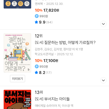
앤써북
2025.12.30.
10
17,820
%
원
990원
9.9
(
94
)
12
질문하는 방법, 어떻게 가르칠까?
[도서]
김현주
김유신
김자영
정미양
저 외 1명
학교도서관저널
2025.12.12.
10
17,100
%
원
950원
8.2
(
17
)
미리보기
13
부서지는 아이들
[도서]
애비게일 슈라이어
저
이수경
역