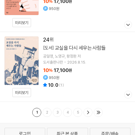
10
17,100
%
원
950원
미리보기
24
교실을 다시 세우는 사람들
[도서]
공일영
노영규
황정환
저
도서출판나란
2026.8.15.
10
17,100
%
원
950원
10.0
(
1
)
미리보기
1
2
3
4
5
로그인
최근 본 상품
주문/배송