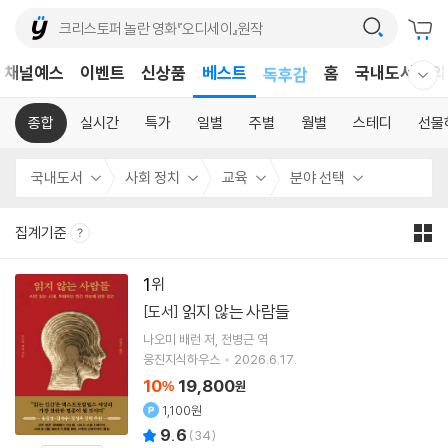
어린이
채널예스
이벤트
신상품
베스트
독후감
홈
국내도서
외
웰컴메뉴 모두보기
어린이
종합
실시간
특가
일별
주별
월별
스테디
선물
국내도서
사회 정치
교육
분야 선택
집계기준
1
읽지 않는 사람들
[도서]
나오미 배런
저
전병근
역
웅진지식하우스
2026.6.17.
10
19,800
%
원
1,100원
9.6
(
34
)