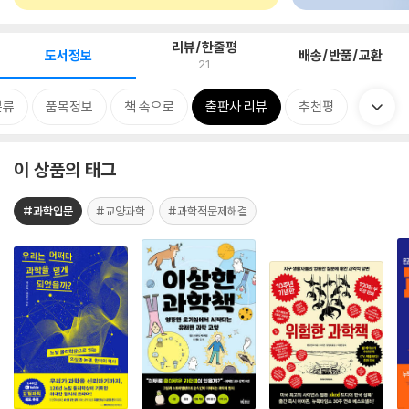
리뷰/한줄평
도서정보
배송/반품/교환
21
분류
품목정보
책 속으로
출판사 리뷰
추천평
이 상품의 태그
#과학입문
#교양과학
#과학적문제해결