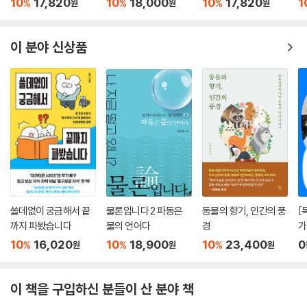
10
17,820
10
18,000
10
17,820
1
%
%
%
원
원
원
온갖 점술, 예언, 미신이 왜 그렇게 그럴싸해 보이는지, 그렇지만 그 허점
은 무엇인지도 간파하게 된다. ‘경제 위기’는 왜 불규칙적으로 반복되는지,
이 분야 신상품
주가는 왜 순식간에 대폭락하는지도 깨닫게 되고, 인간은 어떻게 ‘우연’을
통해 진화해왔으며 우주는 어떤 식으로 ‘창조주’의 손길 없이도 지금의 모
습을 갖출 수 있었는지 알게 된다. 우연이 일어나는 스펙트럼은 굉장히 넓
다. 우연을 관통하는 법칙을 제대로 이해한다면 인간사 전반을 이해할 수
있다고 해도 과언이 아니다. 그리고 그 깨달음은 삶을 실제로 변화시킬 수
있는 중대한 힌트가 될 것이다.
《신은 주사위 놀이를 하지 않는다》는 출간되자마자 자연과학서로는 이례
적으로 아마존 종합 순위 200위 안에 진입하는 등 베스트셀러가 되었다.
그리고 지금까지 저자 데이비드 핸드가 이 책의 주제를 갖고 열정적으로
쓸데없이 궁금해서 끝
물론입니다 2 파동은
동물의 향기, 인간의 풍
[
강연을 이어나가고 있는데, 이는 우연을 이해하는 일이 우리 삶에 중요하
까지 파봤습니다
물의 언어다
경
가
기 때문이 아닐까? 《신은 주사위 놀이를 하지 않는다》는 재벌 총수조차 점
리
10
16,020
10
18,900
10
23,400
0
괘에 의존해서 중요한 판단을 한다는 한국 사회에서 ‘눈을 밝게 해주는’ 등
%
%
%
원
원
원
불 같은 책이 될 것이다. 삶의 나침반은 결국 자기 자신에게 있음을 깨닫게
해주는 죽비 같은 책이다.
이 책을 구입하신 분들이 산 분야 책