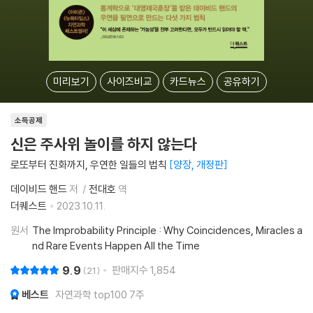
미리보기
사이즈비교
카드뉴스
공유하기
소득공제
신은 주사위 놀이를 하지 않는다
로또부터 진화까지, 우연한 일들의 법칙
양장, 개정판
데이비드 핸드
저
전대호
역
더퀘스트
2023.10.11.
원서
The Improbability Principle : Why Coincidences, Miracles a
nd Rare Events Happen All the Time
9.9
판매지수
1,854
21
베스트
자연과학 top100 7주