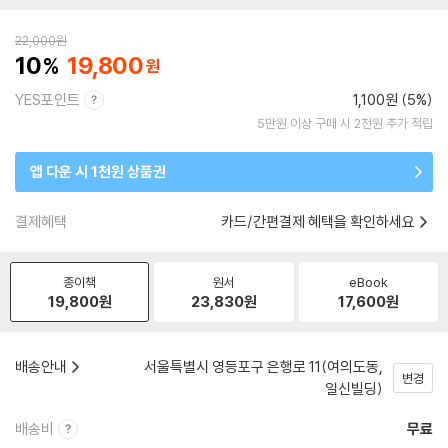
22,000
원
10
19,800
YES포인트
1,100원 (5%)
5만원 이상 구매 시 2천원 추가 적립
앱 다운 시 1천원 상품권
결제혜택
카드/간편결제 혜택을 확인하세요
종이책
원서
eBook
19,800
원
23,830
원
17,600
원
배송안내
서울특별시 영등포구 은행로 11(여의도동,
변경
일신빌딩)
배송비
무료