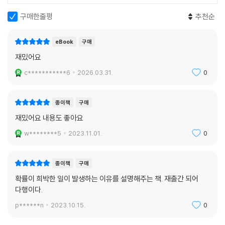
산책하다가 한 번 더 벼락을 맞아 온몸이 마비되었다. 그는 2년 뒤인 1932
--- 「10. 생명과 우주에도 우연은 있다」 중에서
년에 죽었는데, 사인은 벼락이 아니었다. 그러나 실수를 만회하기라도 하
구매한줄평
추천순
려는 듯이, 1936년에 그의 묘비가 벼락을 맞았다. 만약에 그가 뜨개질에
당신이 여행을 계획 중이라면, 영국 더들리에 사는 제이슨 케언스-로렌스
취미를 붙였더라면 그의 삶은 확실히 덜 위험했을 것이다. 모형의 미세한
eBook
구매
와 제니 케언스-로렌스가 어디로 여행할지 알아보고 그곳을 피하라. 두 사
변화는 확률에 큰 영향을 미칠 수 있다. 이것이 확률 지렛대의 법칙이다.
재밌어요
람은 2001년 9월 11일 테러범들이 납치한 비행기가 세계무역센터와 충돌
할 때 뉴욕에 있었다. 2005년 7월 7일 런던 지하철에서 폭탄 테러가 일어
c***********6
2026.03.31.
0
우연의 법칙 5.
났을 때는 런던에 있었고, 2008년 11월 뭄바이에서 여러 목표물이 테러
충분함의 법칙: 그냥 맞는다고 치자
공격을 당했을 때도 그곳에 있었다.
종이책
구매
변호사 존 우즈의 사연도 만만치 않다. 1988년 12월 21일, 그는 팬암 항공
성서에는 특정한 철자 열을 발견하기 위해 탐색할 수 있는 대목이 무수히
재밌어요 내용도 좋아요
103편기 예약을 취소했다. 파티에 참석하기 위해서였다. 그 비행기는 스코
많다. 게다가 철자들이 꼭 연달아 있을 필요는 없으며 다른 배치들도 허용
틀랜드 로커비 상공에서 폭파되었다. 1993년 2월 26일, 그가 세계무역센
w********5
2023.11.01.
0
된다. 예컨대 찾는 철자들이 일정한 간격으로 떨어져 있어도 되고, 해당 페
터 39층의 사무실에 있을 때 건물 1층에서 자동차에 실린 폭탄이 터졌다.
이지에서 특정한 2차원적 패턴을 이루어도 된다. 이런 배치들도 허용하도
2001년 9월 11일, 그는 테러범들의 비행기가 건물과 충돌하기 직전에 사
록 탐색 범위를 확장하면, 원하는 철자 열을 발견할 확률을 얼마든지 높일
종이책
구매
무실을 떠났다.
수 있다. 나는 몇 가지 예를 이미 제시했다(나는 이 책 속에 숨어서 도와달
확률이 희박한 일이 발생하는 이유를 설명해주는 책. 재출간 되어
라고 외치는 누군가를 여태 발견하지 못했다).
다행이다.
우연의 법칙을 이해하고 나면, 이 사건들은 전혀 놀랍지 않다.
--- 「나오며: 기적은 전혀 놀라운 일이 아니다」 중에서
p******n
2023.10.15.
0
암호 발견 확률을 높이는 방법은 더 있다. 일치의 기준까지 완화하면, 확률
은 더 높아진다. 나는 이 책 속의 암호를 예로 들 때 단어 help(도와줘)를