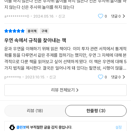
이를 하지 않는다 신은 주사위 놀이를 하지 않는다 신은 주사위 놀이를 하
다른 사람은 목요일에 죽었으며, 두 사람 다 가문이 매우 고귀하고 외모가
보다 본질적으로 더 흥미롭다. 따라서 논문 저자들은 후자의 논문보다 전
지 않는다 신은 주사위 놀이를 하지 않는다
빼어났다. 이 밖에도 여러 우연의 일치를 발견했다.
자의 논문을 투고하기를 선호할 테고, 편집자들도 저널에 첫째 유형의 논
a**********0
2024.05.16.
신고
0
댓글
0
문을 실을 가능성이 더 높다. 생각해보라. 약이 무효하다는 내용의 논문들
충분함의 법칙이 어떻게 작동하는지를 완벽하게 보여주는 서술이다.
로 자신의 저널을 채우고 싶은 편집자가 어디 있겠는가. 문제는 출판 편향
--- 「8. 충분함의 법칙: 그냥 맞는다고 치자」 중에서
종이책
구매
으로 약의 효과에 대한 그릇된 인상이 유포되는 것이다.
우연 속에서 규칙을 찾아내는 책
어떤 곤충 종은 매년 봄에 큰 집단을 이루는데, 이때 여왕 곤충들은 각자 무
우연의 법칙 4.
운과 우연을 이해하기 위해 읽은 책이다. 이미 투자 관련 서적에서 통계적
작위한 방향으로 날아가 무작위한 장소를 서식처로 삼고 새 집단을 꾸린
확률 등을 다루면서 같은 주제를 접하기는 했지만, 우연 그 자체에 대해 본
확률 지렛대의 법칙: 나비의 날갯짓만으로도 확률은 달라진다
다. 겨울이 오면, 그 서식처 중 일부는 추위에 취약해진다. 그런 서식처에
격적으로 다룬 책을 읽어보고 싶어 선택하게 됐다. 이 책은 우연에 대해 5
사는 곤충은 모두 죽을 가능성이 높다. 반면에 어떤 서식처는 원래 집단의
가지 법칙을 제시한다. 결국은 일어나게 돼 있다는 필연성, 시행이 많을수
어느 한 해에 벼락을 맞아 죽을 확률은 약 30만 분의 1이다. 그러나 이것은
서식처보다 약간 더 따뜻하다. 어쩌면 적도에 더 가까운 위치일 수도 있다.
록 드문 일도 일어날 확률이 높아진다는 대수의 법칙, 사후 선택에 의한 편
평균이다. 어떤 사람에게는 그 확률이 평균보다 더 높고, 또 어떤 사람에게
p******n
2023.10.15.
신고
0
댓글
0
그런 서식처의 곤충들은 살아남을 가능성이 높다. 살아남은 곤충들은 번식
향의 결과인
는 평균보다 더 낮다. 누구에게 그 확률이 더 높을지는 쉽게 짐작할 수 있
해 이듬해 봄에 다시 여러 집단으로 나뉜다. 이런 식으로 곤충들은 더 따뜻
리뷰 전체보기
다. 도시의 사무직 노동자가 벼락을 맞아 죽을 확률은 평균보다 더 높지 않
한 지역, 생존에 더 유리한 지역으로 차츰 이동한다.
다. 월터 서머포드 소령의 경우를 보자. 그는 1918년 2월에 플랑드르 지방
이 과정에 무작위성이 내재되어 있다. 각 단계에서 여왕들이 정착할 장소
에서 말을 타고 가다가 벼락을 맞아 한동안 하반신이 마비되었다. 이 일을
를 결정할 때는 본질적인 무작위성이 개입한다. 또한 선택이 작동한다. 일
리뷰
18
한줄평
3
겪은 후 그는 캐나다로 이주해 낚시에 취미를 붙였다. 그런데 1924년에 그
부 곤충은 생존해 이듬해에 번식할 확률이 더 높은 장소로 우연히 이동한
가 나무 밑에 앉아 낚시를 하는데, 나무가 벼락을 맞았다. 이 일로 그는 몸
다. 녀석들의 자식 세대는 더 따뜻한 곳에서 삶을 시작한다. 이런 서식처의
의 오른편이 마비되었다. 이후 다행히 회복했지만 1930년에는 공원에서
클린봇
이 부적절한 글을 감지 중입니다.
설정
이동이 눈에 띌 만큼 축적되려면 많은 세대가 필요하다.