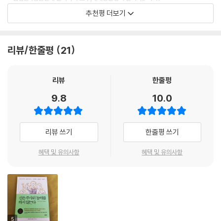
우연의 법칙 1.
(ii) 모든 예언을 애매하게 하라.
추천평 더보기
필연성의 법칙: 결국 일어나게 되어 있다
(iii) 최대한 다양한 예측을 하라.
“‘기적과 우연이 하나’라는 나의 평소 신조를 기가 막히게 증명하는 책이
--- 「2. 미신, 종교, 예언」 중에서
다.”
표준적인 정육면체 주사위를 던지면 1에서 6까지의 수 중 하나가 나온다.
리뷰/한줄평
21
또한 동전을 던지면 앞면이나 뒷면이 나온다. 어느 예에서든 모든 가능한
- 이윤석 (개그맨, 《웃음의 과학》 저자)
1992년 2월에 자칭 ‘국제로또펀드’라는 집단이 꾸려졌다. 소액 투자자 2,
결과의 목록을 작성할 수 있다면, 그 목록 중 어느 하나는 반드시 나와야 한
500명으로 이루어진 집단이었는데, 투자자의 대다수는 오스트레일리아
다. (중략) 그러므로 당신이 로또에서 1등에 당첨되는 확실한 방법이 하나
리뷰
한줄평
인이었지만 미국인, 유럽인, 뉴질랜드인도 끼어 있었다. 그들은 모든 숫자
있다. 물론 당신이 엄청난 부자일 때만 실행할 수 있는 방법이다. 모든 가능
세트를 사는 데 필요한 700만 달러를 마련했다. 이 사업에서 가장 어려운
9.8
10.0
한 숫자 세트를 사버리면 된다. 그러면 당신이 산 세트 중 하나가 1등 당첨
부분은 아마도 조직 동원이었을 것이다. 일주일 안에 복권 700만 장을 사
번호일 수밖에 없다. 어마어마하게 많은 숫자 세트를 다 사려면 당연히 많
야 했으니까 말이다. 국제로또펀드는 약 20명으로 팀을 꾸려 버지니아주
은 돈과 약간의 조직 동원력이 필요하겠지만, 이는 불가능한 일이 아니다.
를 누비며 8개 체인의 소매점 125곳에서 복권을 샀다. 이것은 정말 고된
리뷰 쓰기
한줄평 쓰기
실제로 이 방법이 실행된 적이 있다.
작업이어서, 국제로또펀드는 500만 장의 복권만 살 수 있었다. 따라서 사
업이 망할 수도 있었다. 투자자들이 얼마나 조마조마했을지 상상될 것이
혜택 및 유의사항
혜택 및 유의사항
우연의 법칙 2.
다. 그들이 1등에 당첨될 확률은 7분의 5에 불과했다. 그러니까 1등에 당첨
아주 큰 수의 법칙: 기회가 많을수록 드문 일도 일어날 가능성이 높다
되지 않을 확률이 4분의 1을 넘었다. (중략) 1992년 2월의 그날, 로또 당
첨번호는 8, 11, 13, 15, 19, 20이었다. 적잖은 불안을 느끼며 복권 500만
당신이 열차 사고를 당할 확률은 낮다. 그러나 그 확률은 당신이 얼마나 자
장을 살펴보았을 국제로또펀드는 자신들이 확보한 복권 한 장에 그 숫자들
주 열차를 타느냐에 따라 확실히 달라진다. 1년에 한 번 열차를 타는 사람
이 찍혀 있는 것을 발견했다.
은 매일 열차로 통근하는 사람보다 열차 사고를 당할 가능성이 현저히 낮
5