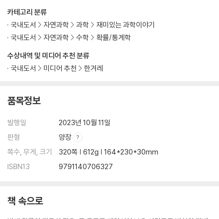
외 1권
카테고리 분류
국내도서
자연과학
과학
재미있는 과학이야기
국내도서
자연과학
수학
확률/통계학
수상내역 및 미디어 추천 분류
국내도서
미디어 추천
한겨레
품목정보
발행일
2023년 10월 11일
판형
양장
쪽수, 무게, 크기
320쪽 | 612g | 164*230*30mm
ISBN13
9791140706327
책 속으로