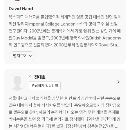
10. 생명과 우주에도 우연은 있다
11. 우연의 법칙을 어떻게 사용해야 할까?
David Hand
옥스퍼드 대학교를 졸업했으며 세계적인 명문 공립 대학인 런던 임페
나오며: 기적은 전혀 놀라운 일이 아니다
리얼 칼리지Imperial College London 수학과 명예 교수 겸 선임
연구원이다. 2002년에는 통계학계에서 가장 권위 있는 상인 가이 메
부록 A: 정신이 멍할 정도로 큰 수와 아찔할 정도로 작은 수
달Guy Medal을 받았고, 2003년에 영국 학사원British Academy
부록 B: 확률을 계산하는 규칙들
의 연구원으로 선출되었다. 2008년부터 왕립통계학회Royal Stati
stical Society 회장을 지냈으며 그동안의 연구 업적으로 2013년
펼쳐보기
대영 제국 훈장Order of the British Empire을 받았다. 유럽에서
수익률이 가장 높은 알고리즘 매매 헤지펀드 중 하나인 윈턴
역
전대호
관심작가 알림신청
서울대학교에서 물리학을 공부한 후 칸트의 공간론에 관한 논문으로
같은 대학에서 철학 석사학위를 받았다. 독일학술교류처의 장학금으
로 쾰른으로 유학, 헤겔의 논리학에 나오는 양적 무한 개념을 주제로
박사논문을 쓰던 중 귀국해 번역가로 정착했다. 《과학을 인간답게 읽
는 시간》 《철학은 뿔이다》를 썼고, 《정신현상학 강독》(전2권)을 옮