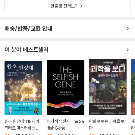
탐색했지만, 철자법이 약간 틀린 hlpe, hepl 등까지 일치로 인정할 수도
한줄평 전체보기
있다. 그러면 일치로 인정할 철자 열을 3개 가지게 되므로, 일치를 발견할
확률은 높아질 테고 따라서 더 많은 일치를 발견하리라. 실제로 이 책 속에
는 두 철자 열이 정확히 하나씩 (철자 4개를 철자 간 간격으로 두고) 추가
배송/반품/교환 안내
로 숨어 있다. 다른 데 보기 효과는 살펴보는 장소의 개수를 늘리는 반면,
충분함의 법칙은 찾으려는 목표물의 개수를 늘린다.
이 분야 베스트셀러
우연의 법칙을 어떻게 사용할 수 있을까?
이 우연의 법칙을 활용한다면 우리 삶도 바꿀 수도 있다. 예를 들어 ‘로
또’를 사는 게 얼마나 부질없는 짓인지, 하지만 ‘굳이’ 로또를 사겠다면 현
명하게 번호를 선택하는 방법이 무엇인지 알게 된다. 덧붙이자면, 데이비
드 핸드는 ‘로또 당첨 확률’ 자체를 높일 수 있는 방법은 없지만, 당첨됐을
때 가장 큰 당첨금을 받을 수 있는 방법은 있다고 말한다. 바로 ‘다른 사람
들이 절대 생각할 수 없는 패턴’으로 번호를 고르는 것이다. 그래야 설령 로
또에 당첨되더라도 당첨금을 나눠 가져야 할 경쟁자를 줄일 수 있다. 그리
고 인간이 생각할 수 있는 모든 패턴은 사실 타인도 똑같이 생각해 낼 수 있
원소 원정대: 118개 캐
이기적 유전자 The Se
만화로 보는 과학을 보
세
는 것이므로, 아예 ‘자동(랜덤)’으로 복권을 살 것을 권한다.
릭터로 마스터하는 주
lfish Gene
다
라
기율표 공략집