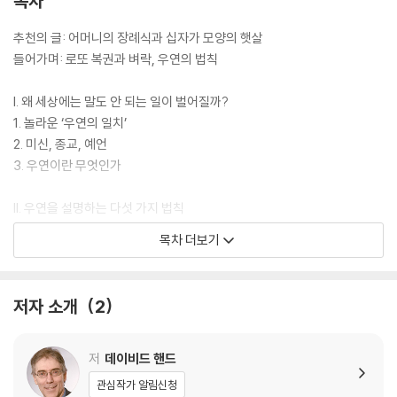
목차
가 나타날 수 있는지’ 등 다양한 영역을 넘나드는 흥미로운 소재들을 다룬
다.
추천의 글: 어머니의 장례식과 십자가 모양의 햇살
들어가며: 로또 복권과 벼락, 우연의 법칙
출간 즉시 자연 과학 도서로는 이례적으로 [아마존]과 [뉴욕타임스] 베스
트셀러가 되었고, [워싱턴포스트] [허핑턴포스트] 등 유력 매체의 찬사를
I. 왜 세상에는 말도 안 되는 일이 벌어질까?
받은 『신은 주사위 놀이를 하지 않는다』는 기이한 사례들로 가득해 흥미진
1. 놀라운 ‘우연의 일치’
진할 뿐 아니라, 이 우주의 규칙이 얼마나 경이롭고 아름다운지를 보여주
2. 미신, 종교, 예언
는 책이다. 기적은 우연이 아니다.
3. 우연이란 무엇인가
II. 우연을 설명하는 다섯 가지 법칙
4. 필연성의 법칙: 결국 일어나게 돼 있다
목차 더보기
5. 아주 큰 수의 법칙: 참 많기도 하다
6. 선택의 법칙: 과녁을 나중에 그린다면
7. 확률 지렛대의 법칙: 나비의 날갯짓
저자 소개
2
8. 충분함의 법칙: 그냥 맞는다고 치자
III. 신은 주사위 놀이를 하지 않는다
저
데이비드 핸드
9. 오해의 동물, 인간
관심작가 알림신청