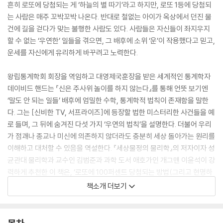
흔히 로또에 당첨되는 게 ‘하늘의 별 따기’라고 하지만, 로또 1등에 당첨되
는 사람은 매주 꼬박꼬박 나온다. 반대로 철없는 아이가 옥상에서 던진 물
건에 길을 걷다가 맞는 불행한 사람도 있다. 사람들은 자신들이 좌지우지
할 수 없는 ‘우연한’ 일들을 겪으면, 그 배후에 소위 ‘운’이 작용했다고 믿고,
운세를 자신에게 유리하게 바꾸려고 노력한다.
왕립통계학회 회장을 역임하고 대영제국훈장을 받은 세계적인 통계학자
데이비드 핸드는 『신은 주사위 놀이를 하지 않는다』를 통해 언뜻 보기엔
‘말도 안 되는 일들’ 배후에 엄밀한 수학, 통계학적 법칙이 존재함을 말한
다. 그는 [신비한 TV, 서프라이즈]에 등장할 법한 미스터리한 사건들을 예
로 들며, 그 뒤에 숨겨진 다섯 가지 ‘우연의 법칙’을 설명한다. 더불어 우리
가 점괘나 종교나 미신에 의존하지 않더라도 충분히 세상 돌아가는 원리를
이해하고 대처할 수 있음을 역설한다. 『세상물정의 물리학』의 저자이자 성
균관대 물리학과 교수인 김범준과 과학 도서 애호가인 개그맨 이윤석이 강
력하게 추천한 이 책은, ‘로또에 100퍼센트 당첨되는 방법(그리고 현명하
게 번호 고르는 전략)’을 비롯해 ‘도박이나 스포츠에서 말하는 소위 끗발의
책소개 더보기
존재’ ‘월드컵의 결과를 맞히는 문어와 노스트라다무스의 예언 비법’ ‘왜 경
제 위기는 아무도 예측하지 못하고 주가는 그토록 널뛰기하는지’ ‘생명은
어떻게 우연한 선택을 통해 진화하는지’ ‘창조주가 없이도 지적인 생명체