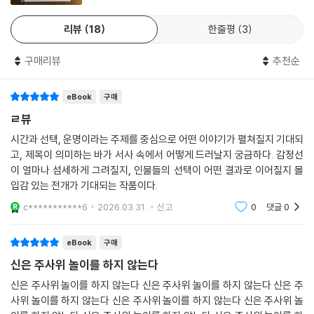
--- 「4. 필연성의 법칙: 결국 일어나게 되어 있다」 중에서
다. 마찬가지로 당신의 가족이 많다면, 가족 중 한 명이 열차 사고를 당할
확률은 더 높아진다. 더 긴 기간을 고려할 경우에도 마찬가지다. 3장에서
리뷰
18
한줄평
3
이런 금융 충격들은 이제 익숙한 재난이 되어가고 있다. 2007년부터 3년
본 빌 쇼와 지니 쇼 부부는 15년 간격으로 열차 사고를 당했다.
뒤인 2010년 5월 7일 금요일, 데니스 가트먼은 《가트먼레터》를 통해 이
구매리뷰
추천순
렇게 말했다. “우리는 어제 전례가 전혀 없는 수준의 변동이 연속되는 것을
마찬가지로 어떤 불행한 사건이 당신에게 또는 지구상의 어떤 특정한 개인
목격했다. 6-표준편차, 7-표준편차, 8-표준편차만큼 정상을 벗어난 통화
에게 일어날 확률은 낮을지 몰라도, 지구에 현재 약 70억 명이 산다는 사
eBook
구매
가격 변동들이 일어났다 … 심지어 들어보지도 못한 12-시그마 사건까
실을 상할 필요가 있다. 각각이 특정한 날에 사고를 당할 확률이 p라면, 또
ㄹ뷰
지…. 우리는 종 모양 곡선의 가장자리에 해당하는 그런 엄청난 가격 변동
한 사고가 각각 독립적으로 일어난다면, 그날 인구 N명 가운데 사고를 당
은 수천 년에 한 번만 일어날 수 있다고 배웠다.”
시간과 선택, 운명이라는 주제를 중심으로 어떤 이야기가 펼쳐질지 기대되
하는 사람이 없을 확률은 (1-p)를 N번 곱한 값과 같다. N이 지구의 인구 7
--- 「7. 확률 지렛대의 법칙: 나비의 날갯짓」 중에서
고, 제목이 의미하는 바가 서사 속에서 어떻게 드러날지 궁금하다. 감정선
0억이고 p가 100만 분의 1이라면, 그날 아무도 사고를 당하지 않을 확률
이 얼마나 섬세하게 그려질지, 인물들의 선택이 어떤 결과로 이어질지 몰
은 약 103,040분의 1로 그야말로 지극히 미미하다. 보렐의 법칙을 감안하
입감 있는 전개가 기대되는 작품이다.
다음은 찰스 디킨스의 소설 《오래된 골동품 상점》에서 키트의 어머니와 바
면, 사고는 어디에선가 반드시 일어난다.
버라의 어머니가 처음 만나서 나누는 대화 장면이다.
c***********6
2026.03.31.
신고
0
댓글
0
“우리는 둘 다 과부라는 점도 똑같네요!” 바버라의 어머니가 말했다.
우연의 법칙 3.
“우리가 이제야 서로를 알게 되다니.”… 결과에서 원인으로 되짚어 올라가
eBook
구매
선택의 법칙: 사후에 데이터를 선택하면, 확률은 전혀 달라진다
면서 그들은 자연스럽게 죽은 남편들에 대한 이야기로 돌아갔다. 남편들의
신은 주사위 놀이를 하지 않는다
삶과 죽음, 장례를 이야기하고 특징들을 비교했으며, 놀랄 만큼 정확히 일
출판 편향이란 과학 저널이 어떤 현상을 보여주는 데 실패했다는 내용의
신은 주사위 놀이를 하지 않는다 신은 주사위 놀이를 하지 않는다 신은 주
치하는 정황을 여러 가지 발견했다. 예컨대 바버라의 아버지는 키트의 아
논문보다 성공했다는 내용의 논문을 더 선호하는 경향이 있다는 것이다.
사위 놀이를 하지 않는다 신은 주사위 놀이를 하지 않는다 신은 주사위 놀
버지보다 나이가 정확히 4년 10개월 더 많았고, 한 사람은 수요일에 죽고
어떤 약이 유효하다고 결론짓는 논문은 그 약이 무효하다고 결론짓는 논문