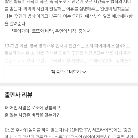
발생 확률이 지극히 작은, 즉 극도로 개연성이 낮은 사건들도 법칙의 지배
를 받는다. 의외의 사건이 발생하는 이유를 설명해주는 일련의 법칙들을
나는 ‘우연의 법칙’이라고 부른다. 이는 우리가 예상 밖의 일을 예상해야 함
을 알려준다.
--- 「들어가며_로또와 벼락, 우연의 법칙」 중에서
1972년 여름, 영국 영화배우 앤서니 홉킨스는 조지 파이퍼의 소설 《페트
로브카에서 온 소녀》를 각색한 영화의 주연을 제안받고는 책을 사기 위해
런던 시내로 갔다. 그런데 그곳의 대형 서점에는 그 책이 없었다. 집에 돌아
가기 위해 레스터 스퀘어 지하철역에서 열차를 기다리던 그는 옆자리에 버
책 속으로 더보기
려져 있는 책을 발견했다. 그 책은 바로 《페트로브카에서 온 소녀》였다.
우연은 이것으로 끝나지 않았다. 얼마 뒤 소설의 저자 파이퍼를 만난 홉킨
스는 런던에서 겪은 일을 말해주었다. 파이퍼는 놀란 표정으로 1971년 11
출판사 리뷰
월에 자신이 갖고 있던 《페트로브카에서 온 소녀》를 친구에게 주었는데 친
구가 그 책을 런던의 베이스워터에서 잃어버렸다고 했다. 그 책은 미국판
왜 어떤 사람은 로또에 당첨되고,
출간을 위해 영국식 영어를 미국식 영어로 바꿀 대목들을 표시하고 주석을
운 없는 사람은 벼락을 맞는가?
단 것이었다. 홉킨스는 자신이 주운 책을 파이퍼에게 보여주었다. 아니나
다를까, 그것은 파이퍼가 주석을 달고 그의 친구가 잃어버린 바로 그 책이
《신은 주사위 놀이를 하지 않는다》나 〈신비한 TV, 서프라이즈〉에는 ‘링컨
었다.
과 케네디 암살의 공통점’ ‘노스트라다무스의 예언이 적중하다!’ ‘골을 넣기