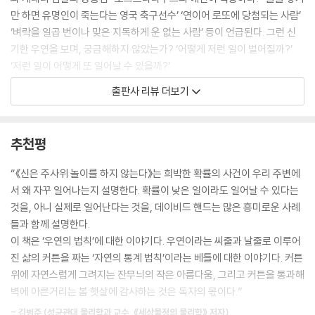
--- 「1. 놀라운 ‘우연의 일치’」 중에서
만 하면 유명인이 죽는다는 영국 축구선수’ ‘연이어 로또에 당첨되는 사람’
‘벼락을 일곱 번이나 맞은 지독하게 운 없는 사람’ 등이 언급된다. 그런 신
미셸 드 노스트르담, 일명 노스트라다무스의 예측에서도 예언의 다의성을
기한 우연을 보며, 궁금해하지 않았는가? ‘어떻게 저런 일이 벌어질까?’
확인할 수 있다. 16세기 프랑스의 약사, 치료사, 신비주의자인 노스트라다
‘저런 일이 어떻게 또 일어날 수 있을까?’
무스는 수많은 예언을 일련의 연감, 달력, 4행시에 담아 출판했다. 그의 예
출판사 리뷰 더보기
언은 유행병, 지진, 전쟁, 홍수 등에 초점을 맞추었는데, 특정 사건을 명료
‘우연’은 매일 벌어진다. 길을 가다가 새똥을 맞거나 500원짜리 동전을 줍
하고 상세하게 지목한 것은, 내가 아는 한 단 하나도 없다. 게다가 그의 예
는 등의 소소한 것부터, 중앙로를 침범해 역주행하는 차에 부딪혀 다치는
언들은 먼 미래의 사건들을 다뤘다. 이것은 매우 훌륭한 전술이다. 왜냐하
등 심각한 것까지 우리는 우연을 매일 겪고 있다. 이렇게 우연이 우리 삶에
추천평
면 먼 미래를 예언하면 예언자가 살아 있는 동안에 그 예언이 틀렸음이 드
서 늘 벌어지기 때문에, ‘말도 안 되는 확률’이라는 걸 알면서도 ‘혹시나’ 하
러날 리 없기 때문이다. 또 주목할 만한 것은 노스트라다무스가 정확히 무
는 마음에 로또 복권을 산다. 저자이자 세계적인 통계학자인 데이비드 핸
“《신은 주사위 놀이를 하지 않는다》는 희박한 확률의 사건이 우리 주변에
엇을 예측했는가에 대한 견해가 그의 수많은 추종자 사이에서도 엇갈린다
드는 이렇게 사소한 것부터 모두가 놀랄 만한 일에까지 일종의 규칙이 있
서 왜 자꾸 일어나는지 설명한다. 확률이 낮은 일이라도 일어날 수 있다는
는 사실이다. 어느 모로 보나 애매성의 승리라고 해야 할 것이다.
다고 말한다. 그리고 이를 ‘다섯 가지 우연의 법칙’으로 정리했다.
것을, 아니 실제로 일어난다는 것을, 데이비드 핸드는 많은 흥미로운 사례
예측을 많이 내놓는 것 역시 예언자가 되려는 사람에게 좋은 전략이다. 왜
들과 함께 설명한다.
냐하면 수많은 예측 중 우연히 몇 개라도 맞을 수 있기 때문이다. 그러면 그
우연에는 다섯 가지 법칙이 있다
이 책은 ‘우연의 법칙’에 대한 이야기다. 우연이라는 씨줄과 날줄로 이루어
예측들을 강조하면서 틀린 예측들을 편리하게 외면할 수 있다.
진 삶의 커튼을 짜는 ‘자연의 통계 법칙’이라는 베틀에 대한 이야기다. 커튼
이 같은 예언의 특성들을 감안해 성공적인 예언자가 되는 법을 알려주는
그가 이 책에서 소개하는 다섯 가지 법칙을 이해하면, 온갖 놀라운 우연들
위에 자연스럽게 그려지는 잔무늬의 작은 아름다움, 그리고 커튼을 통과해
책을 쓴다면 다음 세 가지 기본 원리를 훌륭한 출발점으로 제시할 수 있을
이 사실은 ‘자연의 규칙’에 의한 것임을 알게 된다.
벽에 아른거리는 봄 햇살에 감사하는 것은 독자의 몫이다.”
것이다.
(i) 당신 외에 아무도 이해할 수 없는 징후를 활용하라.
- 김범준 (성균관대 물리학과 교수, 《세상물정의 물리학》 저자)