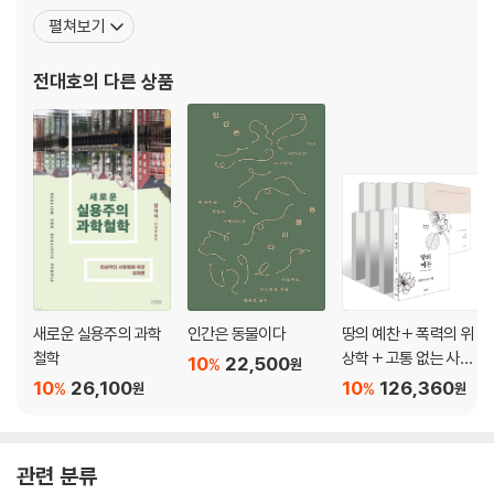
기고 썼으며, 《가끔 중세를 꿈꾼다》 《성찰》을 비롯해 몇 권의 시집을
펼쳐보기
냈다. 《물은 H2O인가?》 《신에 관하여》 《관조하는 삶》 《허구의 철
학》 《인터스텔라의 과학》 《위대한 설계》 《기억을 찾아서》 《로지코
전대호
의 다른 상품
믹스》 《헤겔》(공역) 《초월적 관념론 체계
새로운 실용주의 과학
인간은 동물이다
땅의 예찬 + 폭력의 위
철학
상학 + 고통 없는 사회
10
22,500
%
원
+ 리추얼의 종말 + 사
10
26,100
10
126,360
%
%
원
원
물의 소멸 + 정보의 지
배 + 오늘날 혁명은 왜
불가능한가 + 관조하
관련 분류
는 삶 : 무위에 대하여