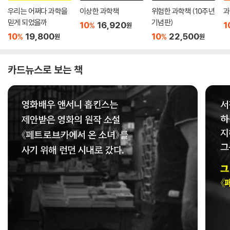
우리는 어쩌다 과학을
이상한 과학책
위험한 과학책 (10주년
과
믿게 되었을까
기념판)
10
16,920
1
%
원
10
19,800
10
22,500
%
%
원
원
카드뉴스로 보는 책