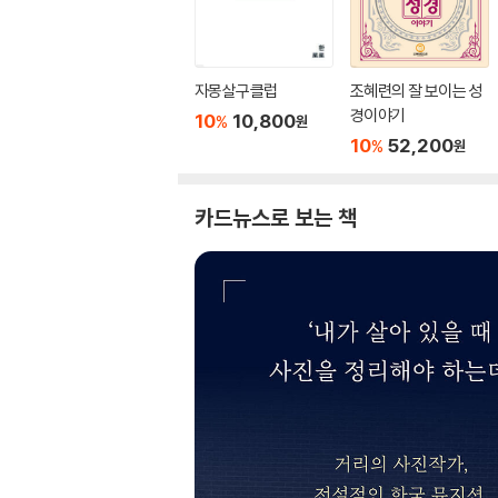
자몽살구클럽
조혜련의 잘 보이는 성
경이야기
10
10,800
%
원
10
52,200
%
원
카드뉴스로 보는 책