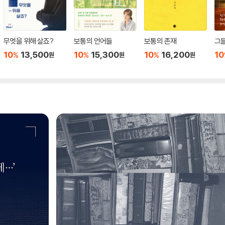
무엇을 위해 살죠?
보통의 언어들
보통의 존재
그
10
13,500
10
15,300
10
16,200
10
%
%
%
원
원
원