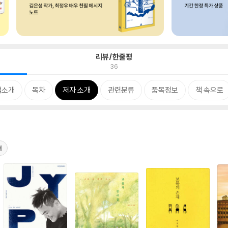
리뷰/한줄평
36
책소개
목차
저자 소개
관련분류
품목정보
책 속으로
계