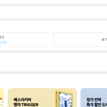
팔기
내 
000원