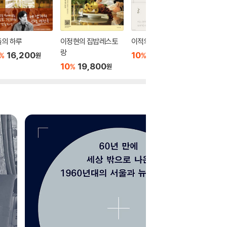
들의 하루
이정현의 집밥레스토
이적의 단어들
걷는 사람
랑
16,200
10
13,320
10
1
%
%
%
원
원
10
19,800
%
원