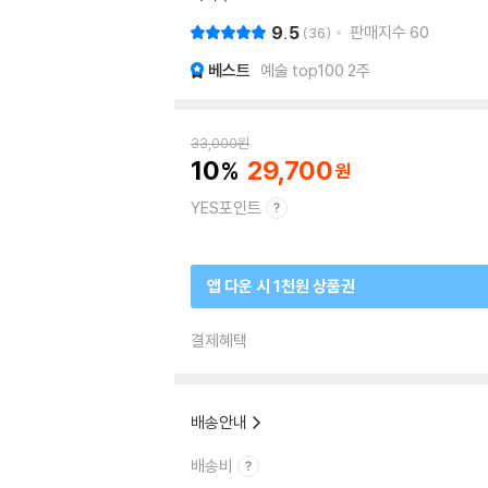
9.5
판매지수
60
36
베스트
예술 top100 2주
33,000
원
10
29,700
YES포인트
앱 다운 시 1천원 상품권
결제혜택
배송안내
배송비