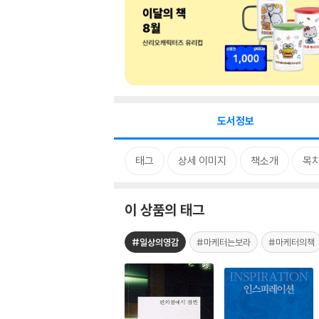
도서정보
태그
상세 이미지
책소개
목
이 상품의 태그
#일상의영감
#마케터는보라
#마케터의책