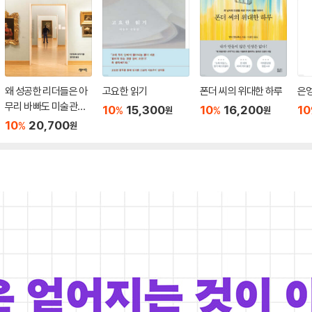
왜 성공한 리더들은 아
고요한 읽기
폰더 씨의 위대한 하루
은
무리 바빠도 미술관에
10
15,300
10
16,200
10
%
%
원
원
가는가
10
20,700
%
원