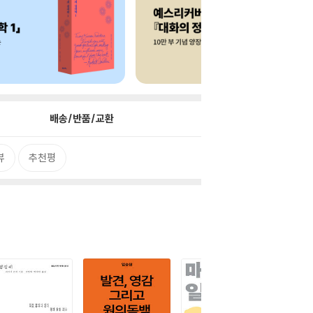
배송/반품/교환
뷰
추천평