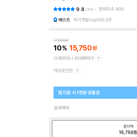
9.8
판매지수
900
34
베스트
자기계발 top100 2주
17,500
원
10
15,750
크레마머니 최대혜택가
YES포인트
앱 다운 시 1천원 상품권
결제혜택
종이책
15,750