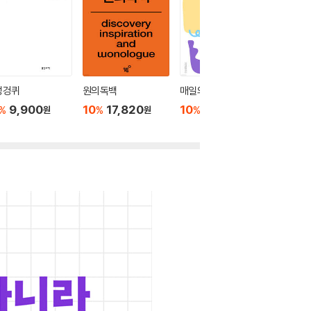
엉겅퀴
원의독백
매일의 영감 수집
일상의 
9,900
10
17,820
10
15,750
10
1
%
%
%
%
원
원
원