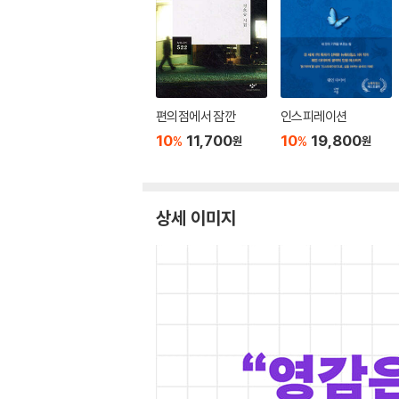
편의점에서 잠깐
인스피레이션
10
11,700
10
19,800
%
%
원
원
상세 이미지