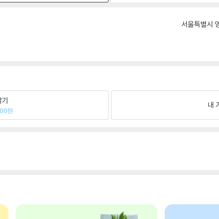
서울특별시 영
팔기
내 
600원