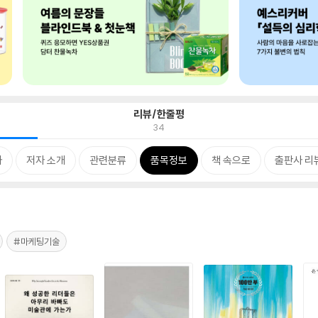
리뷰/한줄평
34
차
저자 소개
관련분류
품목정보
책 속으로
출판사 리
#마케팅기술