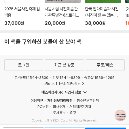
2026 서울사진축제 컴
서울시립 사진미술관
한국 현대미술과 사진
(
백홈
개관특별전 《스토리지
(사진이 할 수 있는 모
1
스토리》
든 것)
37,000
28,000
38,000
1
원
원
원
이 책을 구입하신 분들이 산 분야 책
로그인
최근 본 상품
주문/배송
고객센터 1544-3800
티켓 1544-6399
중고샵 1566-4295
eBook 1:1문의/채팅상담
예스이십사(주) 사업자 정보
이용약관
개인정보처리방침
청소년보호정책
PC버전
회사소개
거래처관계자께
도서홍보
광고
Copyright © YES24 Corp. All Rights Reserved.
MATOM14