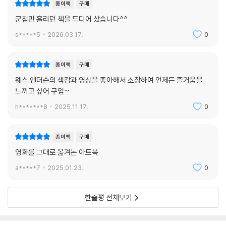
속에 나오는 멘델 빵집의 케이크 맛이 궁금하다면 다음 레시피를 참고해볼
종이책
구매
것. http://youtu.be/Fx5lZkpDxnc
군침만 흘리던 책을 드디어 샀습니다^^
s*****5
2026.03.17.
0
자 이제, 그랜드 부다페스트 호텔에 오신 것을 환영합니다.
책에 머무시는 동안 편안한 시간 되시길.
종이책
구매
리뷰 & 추천사
웨스 앤더슨의 색감과 영상을 좋아해서 소장하여 언제든 즐거움을
느끼고 싶어 구입~
단언컨대 올해 최고의 책. 일생의 작품이 탄생한 순간이다 -가디언
h*******8
2025.11.17.
0
디자이너를 다시 창조적이게 만들어주는 책 -허핑턴 포스트
종이책
구매
단 두 마디. 강렬하고 유쾌하다 -텔레그래프
영화를 그대로 옮겨논 아트북
a*****7
2025.01.23.
0
웨스 앤더슨의 소우주를 여행하는 초대장 -뉴욕 타임스
눈을 뗄 수 없는 매력 그 자체 -인디펜던트
한줄평 전체보기
오직 그만이 만들 수 있는 유쾌함의 절정 -인디와이어