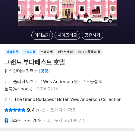
미리보기
사이즈비교
공유하기
강력추천
오늘의책
소득공제
베스트셀러
2016 올해의 책
그랜드 부다페스트 호텔
웨스 앤더슨 컬렉션
양장
매트 졸러 세이츠
저
Wes Anderson
원저
조동섭
역
윌북(willbook)
2016.02.15.
원제
The Grand Budapest Hotel: Wes Anderson Collection
9.4
판매지수
768
172
베스트
사진
20위
국내도서 top100 7주