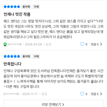
하고 허술한 미스터리 추격 영화처럼 느껴져 의아할 수 있지만, 그의 미학
종이책
구매
이 간섭한 영상은 진부할 수도 허술할 수도 없다. 현실과 거리를 두어 자신
만의 이상향을 건설하고자 하는 웨스 앤더슨 세계의 테마를 계속 유지하면
언제나 멋진 작품
서, 중복적인 이야기 구조(『그랜드 부다페스트 호텔』은 ‘이야기 안의 이야
웨스 엔더슨 그는 정말 멋지다!나도 그와 같은 센스를 가지고 싶다^^너무
기 안의 이야기 안’이라는 3중 구조를 가지고 있다), 동화 같은 색감과 대
도 멋진 색감과 너무도 멋진 상상력, 그의 작품은 그림이 되었다.나도 그와
칭의 아름다움이 부각되는 영상, 정교하게 그린 인형 집 같은 배경과 독특
같은 생각을 해보고 싶다.멋진 분, 웨스 엔더슨 展을 보고 알게되었는데 영
하고 기발한 의상들, 길거리에 버려진 리본 조각조차 갖고 싶게 만드는 소
화감독이었다니!그의 필모그라피가 더 궁금해졌다.
품들에 이르기까지 그의 특징이 유감없이 발휘된다. 특히 『그랜드 부다페
n******8
2026.04.29.
신고
0
댓글
0
스트 호텔』은 그의 특유의 미학이 가장 극대화된 작품이라는 평을 받는다.
종이책
구매
웨스 앤더슨의 작품 세계를 가장 깊게 이해하는 평론가로 알려진 매트 졸
만족합니다
러 세이츠는 이 점에 주목하여 한 편의 영화를 고스란히 책으로 옮겨 담는
작업을 하였고, 그 결과 완벽한 아트북 『그랜드 부다페스트 호텔』이 탄생
언제나 구입목록에 있던 도서라넘 만족합니다언제든 즐겨보기 좋은 시간
을갖게 되어 좋아요영화나 영상에서 보면 늘 색채와 구도가 특별하게기분
하게 되었다. 매트 졸러 세이츠는 이미 웨스 앤더슨의 앞선 7편의 영화를
좋음ㅇㅣ 느껴져서책을 통해 이미지만 보아도책읽는 즐거움이 죻습니다
묶어 『웨스 앤더슨 컬렉션』이라는 제목으로 첫 번째 아트북을 작업했다.
~다른 책도 구입려 합니다
별도로 『그랜드 부다페스트 호텔』만을 빼내어 한 권으로 묶은 이유는 그만
큼 읽을거리와 볼거리가 풍성하다는 의미다. 『그랜드 부다페스트 호텔』의
h*******8
2025.11.17.
신고
0
댓글
0
안팎을 둘러보는 이 안내서에는 감독인 웨스 앤더슨뿐만 아니라 주연배우
리뷰 전체보기
랄프 파인스, 촬영 감독 로버트 D. 예먼, 프로덕션 디자이너 아담 슈토크하