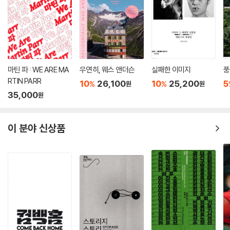
마틴 파 : WE ARE MA
우연히, 웨스 앤더슨
실패한 이미지
풍
RTIN PARR
10
26,100
10
25,200
5
%
%
원
원
35,000
원
이 분야 신상품