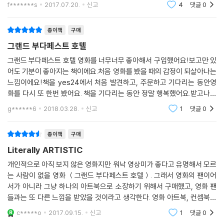
고 미뤄 두었던 영화였다. 책도 마찬가지였다.책을 먼저보고 영화를 본다
f*******s
2017.07.20.
신고
4
댓글
0
이크의 알프스 별장이고 오스트리아고 유럽이고 모든 것이다. 그리고 사라
면 영
상대를 ‘제 잘난 멋에 사는 참여의식 없는 놈’으로 여겨 말도 섞지 않던 둘
지고, 사라지고, 사라졌다. 모두 다. 스토리만 남는다.
은 이내 서로 생각이 비슷하다는 사실을 깨달고 의기투합했다. 두 사람은
종이책
구매
---「어제의 세계들 by 알리 아리칸」중에서
몇백 달러와 앤더슨의 형에게 얻은 16mm 필름을 가지고 첫 영화를 만들
그랜드 부다페스트 호텔
었다. 고작 14분짜리 단편이었지만 이를 본 영화 제작자들이 앤더슨과 윌
슨을 찾아왔고, 결국 장편 영화 『바틀 로켓』이 탄생하였다. 비록 대중적인
그랜드 부다페스트 호텔 영화를 너무너무 좋아해서 구입했어요!보고만 있
어도 기분이 좋아지는 책이에요.처음 영화를 봤을 때의 감정이 되살아나는
성공은 하지 못했지만 이 영화는 그의 번뜩이는 세계관을 보여주기에 충분
느낌이에요!책을 yes24에서 처음 발견하고, 주문하고 기다리는 동안영
했고, 이후 활동의 시작점이 되었다. 거장 마틴 스콜세지 감독은 『바틀 로
화를 다시 또 한번 봤어요. 책을 기다리는 동안 정말 행복했어요.받고나서
켓』를 본 후 웨스 앤더슨의 팬이 되었다고 말하며, 그를 ‘차세대의 마틴 스
는 더 행복했어요!풀컬러에 양장커버, 종이재질도 아주 좋아서 소장하기
콜세지’로 지목했다(그러나 웨스 앤더슨이 가장 좋아하는 영화는 로만 폴
g******6
2018.03.28.
신고
1
댓글
0
도 좋아요. 강추합니다
란스키의 『로즈메리의 아기』다).
종이책
구매
그가 창조한 여덟 번째 세계 『그랜드 부다페스트 호텔』
Literally ARTISTIC
개인적으로 아직 보지 않은 영화지만 워낙 영상미가 좋다고 유명해서 모르
영화 『그랜드 부다페스트 호텔』은 세계 대전이 한창인 1927년, 전쟁 분위
는 사람이 없을 영화 ＜그랜드 부다페스트 호텔＞. 그래서 영화의 팬이어
기와 동떨어진 화려한 공간인 그랜드 부다페스트 호텔을 배경으로, 로비
서가 아니라 그냥 하나의 아트북으로 소장하기 위해서 구매했고, 영화 팬
보이 제로와 그의 멘토 구스타브가 주축이 되어 구스타브의 연인이자 대부
들과는 또 다른 느낌을 받았을 것이라고 생각한다. 영화 아트북, 컨셉북이
호인 마담 D(틸다 스윈튼)의 죽음의 비밀을 파헤쳐 억울한 누명에서 벗어
라는 느낌도 있지만 어른을 위한 팝업북, 동화책이라는 느낌도 받을 수 있
c*****o
2017.09.15.
신고
1
댓글
0
나고, 상속받은 명화를 지키는 것이 전체의 줄거리다. 줄거리만 보면 진부
었다. 내용을 꼼꼼