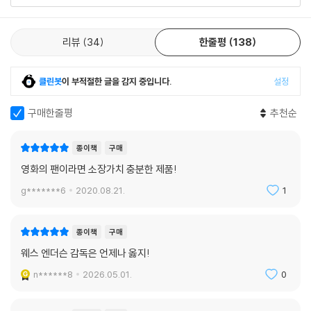
우젠, 의상 디자이너 밀레나 카노네로, 작곡가 알렉상드르 데스플라 등이
직접 자신의 목소리를 내어 이야기하는 이 세상 어디에서도 볼 수 없는 내
리뷰
34
한줄평
138
밀하고 매혹적인 인터뷰가 들어 있다. 또한 웨스 앤더슨이 영감을 받은 작
가 슈테판 츠바이크에 대해 재발견하는 기회를 제공한다. 그가 언급하지
않았다면 번뜩이는 지성을 갖춘 영롱한 보석 같은 이 작가는 기약할 수 없
클린봇
이 부적절한 글을 감지 중입니다.
설정
는 시간 동안 ‘어제의 세계’에 갇힌 채 여전히 잠들어 있었을 것이다.
구매한줄평
추천순
웨스 앤더슨 감독은 아티스트들에게 영감을 주는 아티스트로 정평이 나 있
다. 이탈리아 밴드 아이 까니(I Cani)의 노래 『Wes Anderson』의 뮤직비
종이책
구매
디오는 그에 대한 오마주다. 소설가 조이스 캐럴 오츠는 이렇게 말한다.
영화의 팬이라면 소장가치 충분한 제품!
“용기와 희생, 사랑과 충성에 관한 이야기 안에 든 사탕과자 같은 작품. 막
g*******6
2020.08.21.
1
스 브라더스와 타란티노의 만남.” 그런 그가 영화를 만들면서 영감을 받은
원천에 대해 솔직하게 털어놓고, 집요하게 쌓아올린 레퍼런스를 하나로 묶
은 이 아트북 『그랜드 부다페스트 호텔』은 찰나의 영감을 발전시켜 완벽에
종이책
구매
가깝도록 완성된 세계를 창조해내는 사람의 날카롭고 예민한 머릿속을 찬
웨스 엔더슨 감독은 언제나 옳지!
찬히 구경할 수 있는 소중한 초대장이다. 촬영장의 다양한 B컷은 물론, 막
n******8
2026.05.01.
0
스 달튼의 익살스런 일러스트와 프로덕션 디자이너 애니 앳킨스의 스케치
에 이르기까지 한 장 한 장, 한 컷 한 컷까지 버릴 것이 없다. 또한 만약 영화