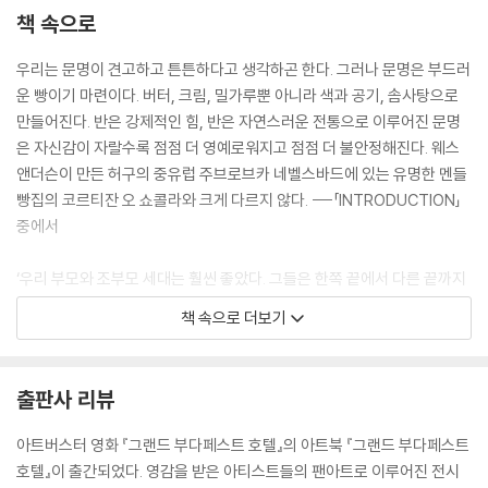
책 속으로
우리는 문명이 견고하고 튼튼하다고 생각하곤 한다. 그러나 문명은 부드러
운 빵이기 마련이다. 버터, 크림, 밀가루뿐 아니라 색과 공기, 솜사탕으로
만들어진다. 반은 강제적인 힘, 반은 자연스러운 전통으로 이루어진 문명
은 자신감이 자랄수록 점점 더 영예로워지고 점점 더 불안정해진다. 웨스
앤더슨이 만든 허구의 중유럽 주브로브카 네벨스바드에 있는 유명한 멘들
빵집의 코르티잔 오 쇼콜라와 크게 다르지 않다. ---「INTRODUCTION」
중에서
‘우리 부모와 조부모 세대는 훨씬 좋았다. 그들은 한쪽 끝에서 다른 끝까지
깔끔한 일직선으로 조용한 삶을 살았다. 그래서 나는 그들이 부러운가? 잘
책 속으로 더보기
모르겠다. 그들은 진짜 고통에서, 악의와 운명의 힘에서 멀리 떨어져 꾸벅
꾸벅 조는 듯 삶을 살았지만 편안함이 낡은 신화가 되고, 안전은 유치한 꿈
이 된 우리는 우리 존재의 하나부터 열까지 긴장을 느끼고 있고, 무엇에 대
출판사 리뷰
한 공포를 늘 새롭게 신경마다 느껴야 한다. 우리 삶의 매 시간은 세계의 운
명과 연결되어 있다. 비탄으로 또 즐거움으로, 우리는 우리 자신의 작은 삶
아트버스터 영화 『그랜드 부다페스트 호텔』의 아트북 『그랜드 부다페스트
저 너머의 역사와 시간을 살아가지만, 그들은 자기 자신 너머의 것은 아무
호텔』이 출간되었다. 영감을 받은 아티스트들의 팬아트로 이루어진 전시
것도 몰랐다. 그러므로 오늘날 우리 모두는, 가장 어린 인류라도, 우리 선조