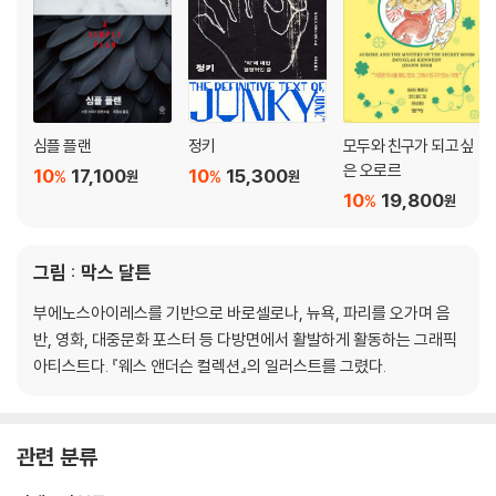
심플 플랜
정키
모두와 친구가 되고 싶
은 오로르
10
17,100
10
15,300
%
%
원
원
10
19,800
%
원
그림 : 막스 달튼
부에노스아이레스를 기반으로 바로셀로나, 뉴욕, 파리를 오가며 음
반, 영화, 대중문화 포스터 등 다방면에서 활발하게 활동하는 그래픽
아티스트다. 『웨스 앤더슨 컬렉션』의 일러스트를 그렸다.
관련 분류