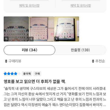
혜택 및 유의사항
혜택 및 유의사항
Q : 실제로 우주에서 촬영하는 SF 영화를 만들고 싶다고 인터뷰한 적이 있
지금까지 달랑 8편의 영화를 세상에 내놓은 감독 웨스 앤더슨은 이미 ‘당
죠? 그냥 농담이었나요?
장 죽어도 영화사에 기록될 감독’이라는 평가를 받는다. 그가 할 하틀리와
A : 아뇨, 그럴 의향이 있습니다.
쿠엔틴 타란티노 이후 가장 독창적인 세계를 이룬 미국 영화계 감독 중 하
Q : 네, 이제 큰 질문이 남았군요. 감독님의 영화 세계에서 신이 존재하나
나라는 것은 아무도 의심하지 않는다. 그러나 180cm가 넘는 키에 깡마른
요? 만약 존재한다면, 그 신은 위에서 지켜보고 있나요, 아니면 직접 간섭
몸, 헐렁하게 걸친 셔츠를 바지에 반쯤 밀어 넣고 다니는 웨스 앤더슨은 겉
하나요?
으로 보기에는 칠칠치 못한 껑충한 소년처럼 보인다. 실제로 『로얄 테넌바
15
5
4
A : [긴 침묵] 신이 간섭합니다. ---「웨스 앤더슨 : 세 번째 인터뷰」중에서
움』에서 함께 작업했던 배우 안젤리카 휴스턴은 첫 만남에서 그를 십대 후
리뷰
34
한줄평
138
반으로 착각했다고 회상한다(웨스 앤더슨은 1969년생이다).
츠바이크의 알프스 별장과 그랜드 부다페스트 호텔은 분명히 연결된다. 이
연결은 꼬리를 무는 연상 작용을 선언한다. 유럽의 사라진 과거를 찬양하
구매리뷰
추천순
웨스 앤더슨에게 영화는 개인적 기억의 일부이기도 하다. 10살 때 부모가
고 자신의 과거를 전하는 데 열중한 츠바이크, 자신이 사랑하는 호텔이 ‘빌
이혼하자, 그는 거짓말과 난폭한 돌발행위로 학교생활을 망가뜨렸다. 그러
어먹게 추잡한 곰보 파시스트 개자식’의 손에 넘어가거나 폭격에 재가 될
종이책
구매
나 그의 상황을 알게 된 학교 선생님(조력자)이 영화광이던 그가 몰두할
지 모를 가능성을 미리 막으려는 구스타브, 구스타브의 스토리를 적당한
수 있도록 다양한 장르를 희곡으로 써서 공연을 올리도록 배려해주었고,
영호를 보고 읽으면 더 후회가 없을 책.
때에 전달하려는 늙은 제로, 프롤로그를 방해하다가 옆에 서 있는 손자로
앤더슨은 스스로 주연까지 겸하며 원치 않는 친구들에게 강제로 사인을 해
"솔직히 내 생각에 구스타브의 세상은 그가 들어서기 전에 이미 사라졌네.
대표되는 미래 세대에게 다시 스토리를 전달하려는 ‘작가’. 이 모든 노력이
주는 등 만족스런 학창 시절을 보내게 되었다. 이후 연극과 문학으로 관심
그는 그저 자신의 환상 속에서 멋지게 산 거지."영화를 보기 전의 느낌과 보
멘들 빵집의 분홍색 상자에 담겨 묘지 시퀀스에서 리본으로 묶인다. 영화
사를 넓혀가던 웨스 앤더슨은 대학에서 운명적인 파트너 오언 윌슨을 만났
고 난 후의 느낌이 너무 달랐다.그리고 책을 읽고 난 후의 느낌과 전과의 느
는 책이고, 책은 제로의 스토리고, 제로의 스토리는 구스타브의 스토리고,
다. (오언 윌슨은 앤더슨의 모든 영화를 함께 쓰고, 연기하였다.)
낌은 달랐다.역시 미장센의 예술가 웨스 엔더슨이었다.집중해서 봐야지 하
구스타브의 스토리는 그랜드 부다페스트이고, 그랜드 부다페스트는 츠바