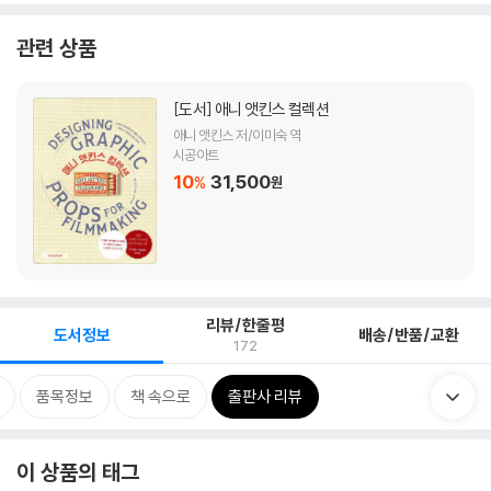
관련 상품
[도서]
애니 앳킨스 컬렉션
애니 앳킨스 저/이미숙 역
시공아트
10
31,500
%
원
리뷰/한줄평
도서정보
배송/반품/교환
172
품목정보
책 속으로
출판사 리뷰
이 상품의 태그