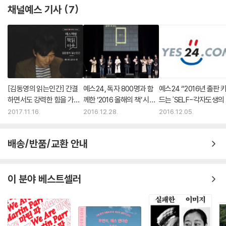
채널예스 기사
7
너무나 아름다운! 완벽한! 그리고 즐거운! -스크린 인터내셔널
[김동영의 읽는인간] 간결
예스24, 독자 800명과 함
예스24 “2016년 출판 
하면서도 강력한 힘을 가진
께한 ‘2016 올해의 책’ 시상
드는 'SELF-각자도생의
문장
식
대’”
2017.11.16.
2016.12.28.
2016.12.05.
배송/반품/교환 안내
이 분야 베스트셀러