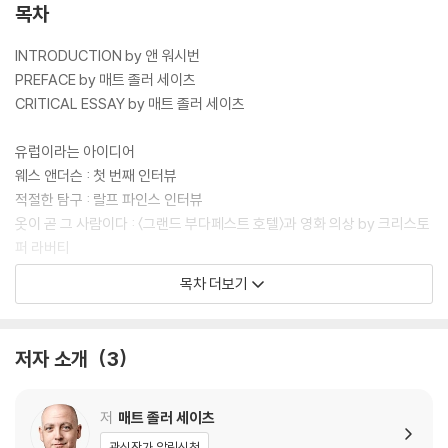
목차
INTRODUCTION by 앤 워시번
PREFACE by 매트 졸러 세이츠
CRITICAL ESSAY by 매트 졸러 세이츠
유럽이라는 아이디어
웨스 앤더슨 : 첫 번째 인터뷰
적절한 탐구 : 랄프 파인스 인터뷰
옷이 곧 그 사람이다 : 〈그랜드 부다페스트 호텔〉과 영화 의상 by 크리스토
퍼 라버티
웨스 앤더슨 스타일 : 밀레나 카노네로 인터뷰
목차 더보기
스노글로브 세계
웨스 앤더슨 : 두 번째 인터뷰
저자 소개
3
장소와 사람과 이야기 : 〈그랜드 부다페스트 호텔〉의 음악 by 올리비아 콜
레트
친밀한 소리 : 알렉상드르 데스플라 인터뷰
저
매트 졸러 세이츠
드넓은 무대 : 〈그랜드 부다페스트 호텔〉의 프로덕션 디자인 by 스티븐 분
관심작가 알림신청