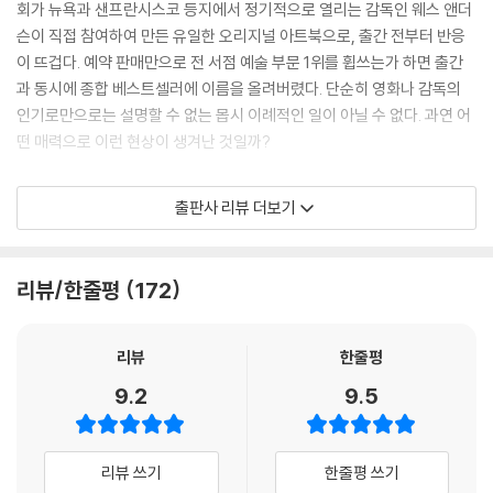
회가 뉴욕과 샌프란시스코 등지에서 정기적으로 열리는 감독인 웨스 앤더
의 가장 현명한 사람보다 현실에 대해 천 배는 많이 알고 있다. 그러나 우리
슨이 직접 참여하여 만든 유일한 오리지널 아트북으로, 출간 전부터 반응
에게 거저 주어지는 것은 아무것도 없다. 우리는 그 대가를 완전히 치렀다.’
이 뜨겁다. 예약 판매만으로 전 서점 예술 부문 1위를 휩쓰는가 하면 출간
---「INTRODUCTION」중에서
과 동시에 종합 베스트셀러에 이름을 올려버렸다. 단순히 영화나 감독의
인기로만으로는 설명할 수 없는 몹시 이례적인 일이 아닐 수 없다. 과연 어
마지막 숏들은 ‘유산으로서 스토리’라는 개념을 납득하게 만든다. 늙은 작
떤 매력으로 이런 현상이 생겨난 것일까?
가가 소파에 손자와 함께 조용히 앉아 있다. 그는 제로와 대화하던 밤에 입
었던 것과 비슷한 노퍽 슈트를 입고 있으며 1968년의 호텔 과 비슷한 장식
웨스 앤더슨, 조금 별난 천재의 탄생
출판사 리뷰 더보기
의 서재에 있다. 젊은 작가의 목소리는 늙은 작가의 음성으로 바뀐다. “매
혹적인 낡은 폐허였지만, 다시 가보지 못했다.” 그리고 다시 묘지에 있는
웨스 앤더슨은 연출자가 아니라 새로운 세계의 창조자에 가깝다. 그의 영
소녀로 돌아가, 소녀는 책을 덮는다. 삶은 스러진다. 예술은 남겨진다. --?
화 속 배경은 집(『로얄 테넌바움』(2001))이나, 배(『스티브 지소와의 해저
리뷰/한줄평
172
「CRITICAL ESSAY」중에서
생활』(2004))나 야영장(『문라이즈 킹덤』(2012)) 같은 익숙한 장소지
만, 그의 터치를 거치고 나면 지금까지 없던 낯선 세계가 창조된다. ‘앤더슨
물론 웨스 앤더슨에게 ‘초안 같은 것’은 다른 감독에게는 완성품이다. 그날
터치’라는 신조어가 생길 만큼 시각적 압도가 강력한 탓에 그의 영화는 종
리뷰
한줄평
본 편집본과 극장에서 개봉된 영화를 비교하면, 눈에 띄게 다른 점이 전혀
종 패션 필름이라고 폄하되기도 한다. 그러나 그의 영화들이 단순히 인스
9.2
9.5
없었다. 완성작 같았다. 여러 겹으로 중첩된 스토리 전개 장치부터 시계태
타그램용 예쁜 화면으로 머물지 않고 그만의 시그니처로 자리 잡게 된 이
엽처럼 딱 맞물려 돌아가는 등장인물과 사건까지, 영화가 전작들에 비해
유는 화려한 시각적 이미지 이상의 무엇을 갖고 있기 때문이다. 그는 늘 잊
어찌나 복잡해 보이는지 딱 한 번만 보고 웨스와 인터뷰할 생각을 하니 두
혀진 세계와 상실에 대한 노스탤지어를 자극하는 이야기를 지닌 이야기꾼
리뷰 쓰기
한줄평 쓰기
려울 지경이었다. ---「유럽이라는 아이디어」중에서
이다.