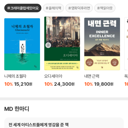
#크레마클럽에있어요
#올해의책
#영화덕후라면
#책읽아웃
니체의 초월자
오디세이아
내면 근력
독
10
15,210
10
24,300
10
19,800
1
%
%
%
원
원
원
MD 한마디
전 세계 아티스트들에게 영감을 준 책