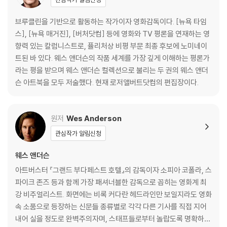
기차를 계속 달리게 하기 : 아담 슈토크하우젠 인터뷰
브루클린을 기반으로 활동하는 작가이자 영화감독이다. [뉴욕 타임
알곤퀸 호텔에서
스], [뉴욕 매거진], [버처닷컴] 등에 영화와 TV 평론을 연재하는 영
웨스 앤더슨 : 세 번째 인터뷰
향력 있는 칼럼니스트로, 퓰리처상 비평 부문 최종 후보에 노미네이
어제의 세계들 by 알리 아리칸
트된 바 있다. 웨스 앤더슨의 작품 세계를 가장 깊게 이해하는 평론가
슈테판 츠바이크 : 발췌
라는 평을 받으며 웨스 앤더슨 컬렉션으로 불리는 두 권의 웨스 앤더
완전히 다른 요소 : 로버트 D. 예먼 인터뷰
슨 아트북을 모두 저술했다. 현재 로저앨버트닷컴의 편집장이다.
웨스 앤더슨의 4:3 챌린지 by 데이비드 보드웰
십자 펜 협회
원저
Wes Anderson
옮긴이의 말
관심작가 알림신청
감사의 말
웨스 앤더슨
아트버스터 『그랜드 부다페스트 호텔』의 감독이자 소피아 코폴라, 스
파이크 존즈 등과 함께 가장 패셔너블한 감독으로 꼽히는 영화계 최
강 비주얼리스트. 화면에는 비록 커다란 헤드라인만 보일지라도 영화
속 소품으로 등장하는 신문들 종류별로 각각 다른 기사를 직접 지어
내어 실을 정도로 완벽주의자며, 스태프들로부터 놀랍도록 명확하고