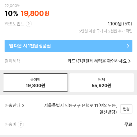
22,000
원
10
19,800
YES포인트
1,100원 (5%)
5만원 이상 구매 시 2천원 추가 적립
앱 다운 시 1천원 상품권
결제혜택
카드/간편결제 혜택을 확인하세요
종이책
원제
19,800
원
55,920
원
배송안내
서울특별시 영등포구 은행로 11(여의도동,
변경
일신빌딩)
배송비
무료