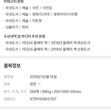
카테고리 분류
국내도서
예술
사진
사진집
국내도서
예술
영화/드라마
영화이야기/비평
국내도서
예술
아트북
선물하기
취미
수상내역 및 미디어 추천 분류
국내도서
YES24 올해의 책
2016년 올해의 책 후보도서
국내도서
YES24 올해의 책
2016년 올해의 책 선정도서
품목정보
발행일
2016년 02월 15일
판형
양장
쪽수, 무게, 크기
256쪽 | 980g | 200*265*20mm
ISBN13
9791155810767