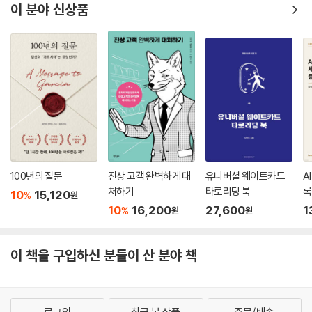
이 분야 신상품
100년의 질문
진상 고객 완벽하게 대
유니버셜 웨이트카드
A
처하기
타로리딩 북
록
10
15,120
%
원
10
16,200
27,600
1
%
원
원
이 책을 구입하신 분들이 산 분야 책
로그인
최근 본 상품
주문/배송