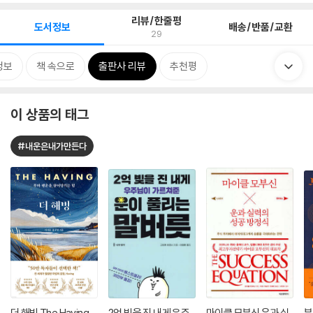
리뷰/한줄평
도서정보
배송/반품/교환
29
정보
책 속으로
출판사 리뷰
추천평
이 상품의 태그
#내운은내가만든다
더 해빙 The Having
2억 빚을 진 내게 우주
마이클 모부신 운과 실
부