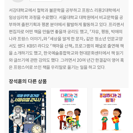
포기하면 결국 아무것도 없다
더 많은 동기 부여를! 더 유익한 피드백을!
서강대학교에서 철학과 불문학을 공부하고 프랑스 리용2대학에서
이것이 바로 승리했을 때의 뇌
임상심리학 과정을 수료했다. 서울대학교 대학원에서 비교문학을 공
자신감과 불안감은 사회적으로 만들어진다
부하며 출판기획과 평론 분야에서 활발하게 활동하고 있다. 프리랜서
현실은 만만하지 않고 우리는 자꾸만 작아지고
편집자로 어떤 책을 만들면 좋을까 궁리도 했고, 『자유, 평등, 박애의
행운을 잡고 싶다면 먼저 그럴 수 있다고 믿어야 한다
나라 프랑스 이야기』와 『세상을 알게 한 문자』 같은 청소년 인문교양
그들이 운이 좋은 진짜 이유
서도 썼다. KBS1 라디오 『책마을 산책』 프로그램의 패널로 출연해 책
당신의 행운에 시비 거는 사람을 무시하라
을 소개하기도 했고, 한국예술종합학교와 현대문화센터에서 책 읽기
*자신감도 의욕도 없는 당신에게
와 글쓰기에 관한 강의도 했다. 그러면서 20여 년간 한결같이 영어 혹
은 프랑스어로 쓰인 책을 우리말로 옮기는 일을 하고 있다.
6장. 노력을 이기는 재능, 재능을 이기는 행운
-유전자보다 강한 노력형 행운의 힘
장석훈
의 다른 상품
우선은 운을 타고난 유전자가 필요하다
1만 시간 법칙을 이기는 유전자의 힘
유전자를 계발할 수 있는 자원을 확보하라
자신이 이미 잘하고 있는 일을 찾기
또라이 기질과 자기효능감이라는 무기
*노력해도 소용없다고 생각하는 당신에게