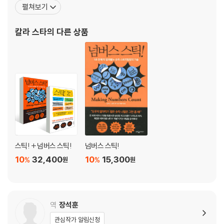
혀사는 ‘캥거루족’이 되었다. 우울증에 시달리던 저자는 “나는 왜 이
펼쳐보기
얼굴에서 우리가 읽어내는 것들
렇게 불운한 걸까”라는 의문을 던지고 답을 찾기 위해 많은 사람을 인
어떻게 첫인상을 바로잡을 것인가
터뷰하며 네트워크 과학, 신경과학에 관한 수많은 자료를 찾아 연구
칼라 스타
의 다른 상품
압도적인 분위기를 풍기는 얼굴과 인상은 따로 있다
했다. 그리고 마침내 행운의 원리를 발견하게 되었다.
*자신의 존재감을 드러내고 싶은 당신에게
4장. 행운의 여신도 아름다움을 사랑하지만
-아름다운 외모 이상의 매력을 만드는 기술
매력은 어디에서 결정될까
외모도 강력한 무기이자 자산이다
인생은 원래 불공평한 것이다
우리 모두는 매력적인 사람에게 끌린다
스틱! + 넘버스 스틱!
넘버스 스틱!
나라고 왜 안 되겠는가? 내가 할 수 있는 것을 찾아라
10
32,400
10
15,300
%
%
원
원
*자신만의 매력을 찾고자 하는 당신에게
5장. 이런 것쯤이야
-자신감을 통해 원하는 것을 얻는 법
역
장석훈
관심작가 알림신청