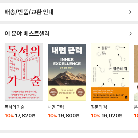
배송/반품/교환 안내
이 분야 베스트셀러
독서의 기술
내면 근력
질문의 격
운
10
17,820
10
19,800
10
16,020
1
%
%
%
원
원
원