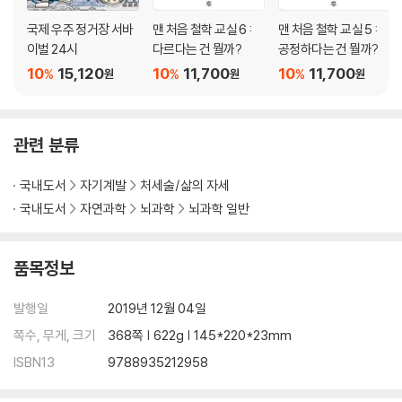
7장. 무기력해지는 대신 자신을 돌아보라
국제 우주 정거장 서바
맨 처음 철학 교실 6 :
맨 처음 철학 교실 5 :
이벌 24시
다르다는 건 뭘까?
공정하다는 건 뭘까?
-자제력이 어떻게 행운을 가져오는가
10
15,120
10
11,700
10
11,700
%
%
%
원
원
원
내가 아는 사람 가운데 가장 운 좋은 사람은 나
어떤 행동을 반복하는지 살펴볼 것
자제력도 학습이 가능할까
관련 분류
자신을 바꾸는 일은 언제나 어렵다
살을 뺀다고 행복해지지는 않지만
국내도서
자기계발
처세술/삶의 자세
인생의 규칙을 잘 제어하는 요령
국내도서
자연과학
뇌과학
뇌과학 일반
*삶의 골칫거리들을 잘 처리하고 싶은 당신에게
품목정보
8장. 꼬인 관계와 운이 풀린다!
-의미 있는 관계를 찾아 집 밖으로 나서기
발행일
2019년 12월 04일
우리에게는 다른 사람이 필요해
쪽수, 무게, 크기
368쪽 | 622g | 145*220*23mm
어떻게 우리는 말로 운을 차버리는가
ISBN13
9788935212958
혼잣말은 이제 그만하고 이야기를 들어라
모두가 복잡하고 그만큼 흥미로운 존재