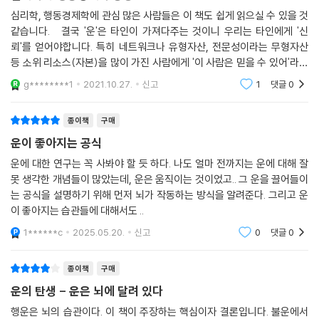
심리학, 행동경제학에 관심 많은 사람들은 이 책도 쉽게 읽으실 수 있을 것
행운이 올 때까지는
같습니다. 결국 '운'은 타인이 가져다주는 것이니 우리는 타인에게 '신
이미 온 것처럼 행동하라!
뢰'를 얻어야합니다. 특히 네트워크나 유형자산, 전문성이라는 무형자산
등 소위 리소스(자본)을 많이 가진 사람에게 '이 사람은 믿을 수 있어'라는
인생은 원래 불공평한 것이다. 우리에게 주어진 환경이나 조건이 최악일
신뢰와 인정을 얻어야합니다. 이들이 나에게 행운을 가져다주니까요. 이
g********1
2021.10.27.
신고
1
댓글
0
책은 결
수도 있다. 인정하라. 그러나 얽매이지는 말아야 한다. 행운이 오기 전에는
이미 행운이 온 것처럼 행동하라. 자신감이 행운을 향한 문이 열어줄 것이
종이책
구매
다.
운이 좋아지는 공식
저자는 불운을 행운으로 바꾼 수많은 사람들을 인터뷰했다. 그들 중에는
암에 걸리고 시력을 잃고 이혼하고 집이 홍수에 떠내려가는 등 저자 못지
운에 대한 연구는 꼭 사봐야 할 듯 하다. 나도 얼마 전까지는 운에 대해 잘
못 생각한 개념들이 많았는데, 운은 움직이는 것이었고.. 그 운을 끌어들이
않게 불운했지만 행운의 원리를 이용해 세계적 스포츠 에이전트가 된 사람
는 공식을 설명하기 위해 먼저 뇌가 작동하는 방식을 알려준다. 그리고 운
도 있었다. 그들과의 인터뷰와 행운의 연구 결과를 정리한 이 책은 전 세계
이 좋아지는 습관들에 대해서도 ..
작가들의 찬사를 받았다. 가치 혁신가로 전 세계에 이름을 떨치고 있는 크
리스 길아보는 “도움을 주는 요정을 찾지 못한다면 이 책이 필요하다”라고
1******c
2025.05.20.
신고
0
댓글
0
평하기까지 했다. 미래는 그 누구도 예측할 수 없다. 이제 행운을 기다리지
말고, 불운 때문에 좌절하지 말고 이 책을 통해 운을 바꾸자. 우리가 행운의
종이책
구매
원리를 알고 적극적으로 실천할 때 행운은 기하급수적으로 늘어날 것이다.
운의 탄생 - 운은 뇌에 달려 있다
행운은 뇌의 습관이다. 이 책이 주장하는 핵심이자 결론입니다. 불운에서