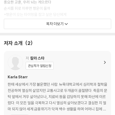
중요한 교훈, 우리 뇌는 게으르다
순서를 뒤로 미루면 행운이 올까
*행운이 오는 타이밍을 잡고 싶은 당신에게
목차 더보기
2장. 될 놈은 어떻게든 된다?
-금수저가 아니어도 쉽고 빠르게 목적지로 가는 법
저자 소개
2
천칭과 구슬이 우리의 운에 미치는 영향
내성적인 사람들이 운을 잡는 법
아무것도 안 해도 된다, 그저 가까이에만 있어라
저
칼라 스타
연결이 행운을 불러온다
관심작가 알림신청
우리는 옳은 것이 아니라 옳다고 여기는 것을 한다
나는 제대로 된 결정을 내렸다는 착각
Karla Starr
*부자 부모나 인맥이 없는 당신에게
한때 세상에서 가장 불운했던 사람. 뉴욕대학교에서 심리학과 철학을
전공하며 열심히 살았지만 교통사고로 두개골이 골절됐다. 죽음의 문
3장. 일단은 첫인상
턱 앞에서 겨우 살아났으나, 치료비 등을 감당하지 못해 파산에 이르
-첫인상에서 출발해 행운을 잡기까지
렀다. 이 모든 일을 극복하고 다시 열심히 살아보겠다고 결심한 지 얼
마 되지 않아 세계 금융위기가 닥쳐 백수 생활을 하며 어머니 집에 얹
당신의 얼굴은 비장의 무기일까, 아킬레스건일까