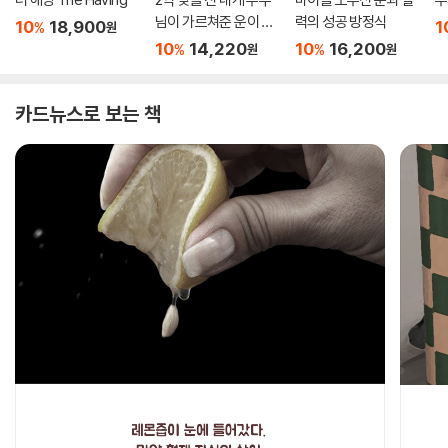
님이 가르쳐준 운이 풀
력의 성공 방정식
10
18,900
1
%
원
리는 말버릇
10
14,220
10
16,200
%
%
원
원
카드뉴스로 보는 책