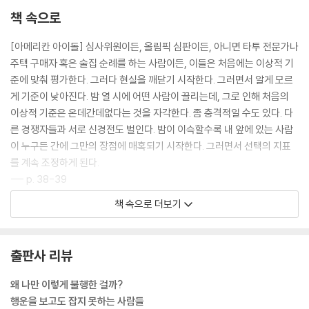
상대에게 ‘예스’라는 답을 듣는 법
책 속으로
새로운 인물이 나타나면 열정적으로 대하라
다양한 관계에서 오는 행운의 힘
[아메리칸 아이돌] 심사위원이든, 올림픽 심판이든, 아니면 타투 전문가나
*70억 친구로부터 든든한 지원을 받고 싶은 당신에게
주택 구매자 혹은 술집 순례를 하는 사람이든, 이들은 처음에는 이상적 기
준에 맞춰 평가한다. 그러다 현실을 깨닫기 시작한다. 그러면서 알게 모르
9장. 운명의 주사위를 훔치는 완벽한 방법
게 기준이 낮아진다. 밤 열 시에 어떤 사람이 끌리는데, 그로 인해 처음의
-당신의 뇌에 믿음을 불어넣어라
이상적 기준은 온데간데없다는 것을 자각한다. 좀 충격적일 수도 있다. 다
른 경쟁자들과 서로 신경전도 벌인다. 밤이 이슥할수록 내 앞에 있는 사람
누군가에게 투자받으려면 먼저 스스로에게 투자해야한다
이 누구든 간에 그만의 장점에 매혹되기 시작한다. 그러면서 선택의 지표
이런 것쯤이야, 안 될 게 뭐가 있겠어
를 계속 조정하게 된다.
행운을 잡기 위해서는 유망한 신인이 되어라
--- p. 38-39
일단 믿어라, 자신의 성공을!
책 속으로 더보기
*행운을 만들기 시작한 당신에게
생존을 위해 인간은 다른 이의 눈에 자신이 저녁거리인지 아니면 저녁 식
사 초대를 받은 이인지 정확히 예측할 수 있어야 한다. 따라서 다른 사람이
10장. 인생의 질문에 ‘예스’라고 답하라
어떤 원칙을 가지고 행동을 하는지 신속히 파악해야만 한다. 사람의 얼굴
출판사 리뷰
-호기심, 유연성, 열린 마음, 그리고 행운의 표면적을 넓히는 법칙
을 보고 자동으로 반응하는 것은 태어나면서부터 시작된다. 갓 태어난 아
기는 사람의 얼굴과 두 눈과 입의 모양을 주시한다. ‘세 개의 방울’, 즉 두 눈
왜 나만 이렇게 불행한 걸까?
호기심에 어떻게 행운이 깃드는가
과 입은 정보가 가장 많이 집약된 곳이다. 직접 마주하든 영상으로 보든 우
행운을 보고도 잡지 못하는 사람들