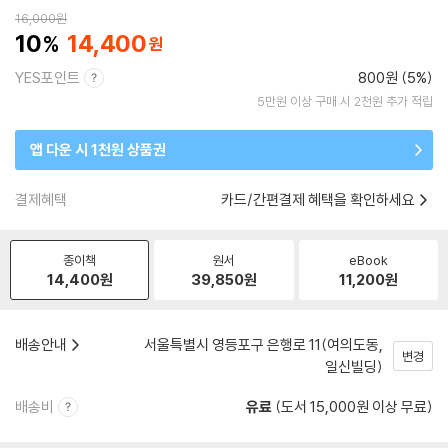
16,000
원
10
14,400
YES포인트
800원 (5%)
5만원 이상 구매 시 2천원 추가 적립
앱 다운 시 1천원 상품권
결제혜택
카드/간편결제 혜택을 확인하세요
종이책
원서
eBook
14,400
원
39,850
원
11,200
원
배송안내
서울특별시 영등포구 은행로 11(여의도동,
변경
일신빌딩)
배송비
유료
(도서 15,000원 이상 무료)