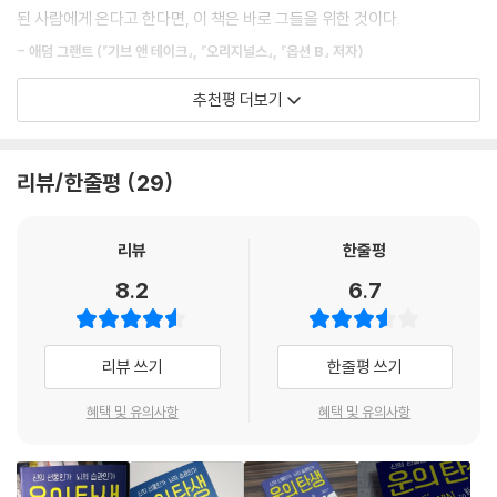
이 있으면 그로 인한 안전망이 만들어진다. 실직을 당해 불운이 눈덩이처
된 사람에게 온다고 한다면, 이 책은 바로 그들을 위한 것이다.
흉터가 있다고 생각해 주눅 들거나, 상대방이 자신에게 나쁜 인상을 가질
럼 불어나는 것을 막아주고, 재정 파탄의 쓰나미를 멈추게 해주며, 더 좋은
거라 오해했다.
- 애덤 그랜트 (『기브 앤 테이크』, 『오리지널스』, 『옵션 B』 저자)
일자리를 찾을 때까지 기다릴 시간 여유를 주어 길게 보면 수입을 극대화
할 수 있게 해준다. 고등학교 시절 근시안적 보상을 주는 무리와 어울려 다
추천평 더보기
불운 역시 흉터와 마찬가지다. 우리는 ‘금수저가 아니라서’ ‘얼굴이 못생겨
이토록 감탄했던 적이 있었는지 모르겠다. 저자는 믿을 만한 사회과학 연
녔던 것이 부정적 도미노 효과를 일으킬 수 있듯이, 불운이 눈덩이처럼 불
서’ ‘시간이 없어서’ ‘운이 나빠서’ 등 여러 이유를 대며 실패에만 집중하고
구와 흥미진진한 이야기를 통해 어떻게 ‘행운’을 잡을 수 있는지 설명한다.
어나는 것을 막는 것도 행운을 극대화하는 것 못지않게 중요하다.
무기력을 학습해 불운을 끌어당긴다. 이 때문에 행운은 우리를 지나치고
거기에 신랄한 유머가 깃들어 있어 비행기에서 읽다가 웃음을 터뜨릴 수밖
--- p.193,194
리뷰/한줄평
29
불운이 우리의 인생을 좌지우지하게 되는 것이다.
에 없었다(6A에 앉으셨던 분에겐 죄송하다는 말씀을).
- 칩 히스 (『스틱!』, 『순간의 힘』 저자)
면접 보는 법부터 행운을 잡는 기술까지!
리뷰
한줄평
심리학과 뇌과학이 해결하는 삶의 문제들
이 책은 행운의 땅을 돌아다니는 신나는 여행 이야기다. 행운의 기원은 무
8.2
6.7
엇인지, 왜 이 사람은 더 운이 좋은지, 우리가 작정하고 운 좋은 사람이 되
우리가 자주 쓰는 말들, ‘어차피 소용없어’ ‘더는 무리야’와 같은 말들은 사
려면 어떻게 해야 하는지, 이런 질문에 대해 이야기와 과학을 곁들인 흥미
실 에너지를 쓰기 싫어하는 게으른 뇌의 저주다. 따라서 ‘이런 것쯤이야’,
롭고 통찰력 있는 여정이 펼쳐진다.
리뷰 쓰기
한줄평 쓰기
‘나라고 안 될 게 뭐가 있겠어’라고 생각할 때 행운은 우리를 찾아온다. 그
러나 이 책은 ‘긍정적인 사고’만을 강조하지 않는다. 우리가 일상에서 부딪
- 애덤 알터 (『만들어진 생각, 만들어진 행동』 저자)
혜택 및 유의사항
혜택 및 유의사항
치는 여러 문제들을 해결할 실천적인 방법을 뇌과학과 심리학을 통해 알려
준다.
이제 우리는 삶의 모든 면을 더 나은 방향으로 이끌어갈 수 있는 교훈을 얻
을 수 있다. 도움을 주는 레프라혼 요정을 찾을 수 없다면, 이 책을 사야 한