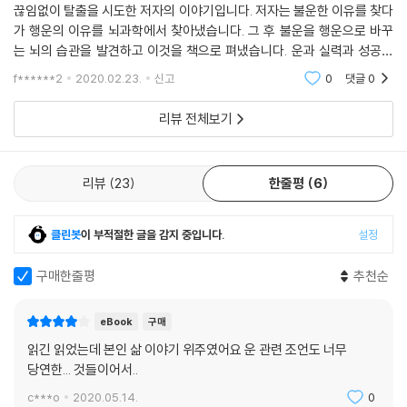
끊임없이 탈출을 시도한 저자의 이야기입니다. 저자는 불운한 이유를 찾다
가 행운의 이유를 뇌과학에서 찾아냈습니다. 그 후 불운을 행운으로 바꾸
는 뇌의 습관을 발견하고 이것을 책으로 펴냈습니다. 운과 실력과 성공의
관계를 새롭게 들여다 볼 수 있는 책입니다. 운은 뇌에 달려 있다. 저는
f******2
2020.02.23.
신고
0
댓글
0
'운'을 '기회'라고
리뷰 전체보기
리뷰
23
한줄평
6
클린봇
이 부적절한 글을 감지 중입니다.
설정
구매한줄평
추천순
eBook
구매
읽긴 읽었는데 본인 삶 이야기 위주였어요 운 관련 조언도 너무
당연한... 것들이어서..
c***o
2020.05.14.
0