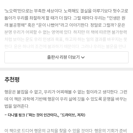
삶이란 모험을 고르는 게임
리가 바라보는 모든 얼굴은 우리 뇌에 영향을 미친다.
우물은 언제나 여러 개를 파라
--- p.74
‘노오력’만으로는 부족한 세상이다. 노력해도 결실을 이루기보다 헛수고로
짐은 더 가볍게, 여행은 더 멀리
돌아가 우리를 좌절하게 할 때가 더 많다. 그럴 때마다 우리는 “인생은 원
우리가 안다고 생각하는 모든 것
도파민이 감소한 인간들도 비슷한 모습을 보인다. 꿈을 향해 열심히 일하
래 불공평해” 혹은 “운이 나빴어”라고 이야기한다. 정말로 그럴까? 운은
기존의 것을 이용하되 새로운 것을 찾기
기보다 큰 노력을 기울이지 않고 빈둥대는 쪽으로 바뀐다. 우리는 유전적
분명 우리가 어찌할 수 없는 영역에 있다. 하지만 이 책에 따르면 불가항력
예측할 수 없는 미래에 대비하는 최선의 조언
차이를 가지고 행운의 원리를 어느 정도는 설명할 수 있다. 즉 도파민 수치
처럼 보이는 운도 우리 인생과 목표, 하고자 하는 일의 결과를 바꾸지는 못
*운 좋은 사람이 될 당신에게
의 조합이 적절하고 도파민 수용체의 변화가 알맞게 나타나는 사람은 자신
한다. 운은 하나의 조건에 불과하기 때문이다. 그러나 우리는 불운을 만나
이 보람 있다고 생각하는 일들을 하기가 쉬워진다. 에너지가 넘치고 보상
면 상황을 바꾸려고 시도하기보다 어쩔 수 없다고 생각하며 포기한다. 다
참고문헌
출판사 리뷰 더보기
을 추구하는 기질이 있는 사람은 사회경제적으로 열악했던 어린 시절을 딛
음 사례를 살펴보자.
고 넘어설 수 있는 사회적 사다리를 적극적으로 올라서려고 한다. 어려운
상황에 부닥쳤을 때, 좋은 것들을 신기루같이 여기는 사람이 있는가 하면
피실험자들의 얼굴에 끔찍한 흉터 분장을 해준 뒤 흉터가 지워지지 않는
추천평
바로 손에 쥘 수 있다고 여기는 사람도 있다.
크림이라고 말하며 덧발라줬다. 그리고 다른 사람과 대화를 나누게 했다.
--- p.119
그 뒤 피실험자에게 대화한 영상을 보여주면서 상대방이 어떤 행동을 했는
행운은 붙잡을 수 없고, 우리가 어찌해볼 수 없는 힘이라고 생각한다. 그런
지 짚어내게 했다. 피실험자들은 테이프를 틀자마자 영상을 멈추었다
데 이 책은 과학에 기반해 행운이 우리 삶에 깃들 수 있도록 운명을 바꾸는
신체적·경제적·정신적·사회적으로 건전한 삶을 살 수 있게 해주는 긍정적
“저 사람들이 내 얼굴을 보고 의자를 옮기네요. 당황한 거예요!”
법을 알려준다.
인 일상 습관에 집중하면 또 다른 이점이 따른다. 바로 불운으로부터 받는
“저 사람이 고개를 돌려요, 내 얼굴을 쳐다보지 못하는 거예요.”
충격을 더 많이 상쇄해준다는 것이다. 유전적으로 당뇨병이나 암에 잘 걸
- 다니엘 핑크 (『파는 것이 인간이다』, 『드라이브』 저자)
릴 수 있다고 하더라도, 오랜 세월에 걸쳐 건강에 이로운 현명한 결정을 내
그러나 이 실험은 거짓이었다. 피실험자들이 흉터 분장 후 바른 크림은 분
려왔다면 만성적 질환을 막는 강한 면역 체계를 키울 수 있다. 모아놓은 돈
이 책으로 드디어 행운의 규칙을 찾을 수 있을 것이다. 행운의 기회가 준비
장을 지우는 크림이었다. 맨얼굴로 대화를 나눈 것이다. 그러나 자신에게