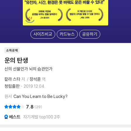
사이즈비교
카드뉴스
공유하기
소득공제
운의 탄생
신의 선물인가 뇌의 습관인가
칼라 스타
저
장석훈
역
청림출판
2019.12.04.
원서
Can You Learn to Be Lucky?
7.8
29
베스트
자기계발 top100 2주