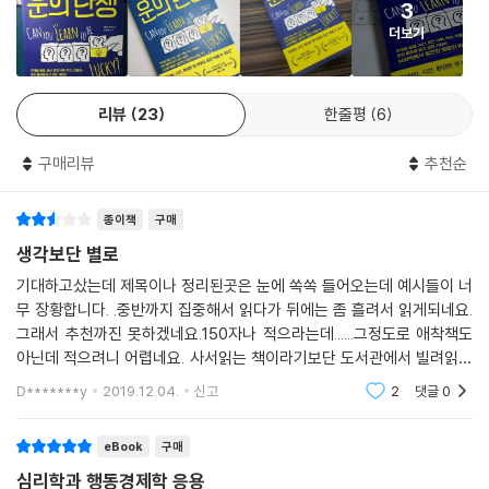
●우리 뇌는 게을러서 최소한의 노력만 하려고 한다. 당신을 면접 보는 면
3
다.
접관 역시 이미 계속된 면접에 질렸을 것이다. 따라서 면접을 볼 때는 강하
더보기
- 크리스 길아보 (『100달러로 세상에 뛰어들어라』 저자, 「뉴욕타임스」 베스트셀러 작
게 뇌리에 남는 사람이 되도록 하라.
가)
●외모가 예쁘거나 잘생기지 않아도 괜찮다. 자신의 긍정적인 부분에 집중
리뷰
23
한줄평
6
이 책은 어떻게 인생에서 한번 본때를 보여줄 수 있는지를 알려준다. 지혜
하라. 자신감이 높을수록 일의 성공 확률도 올라간다.
와 유머를 담고서 말이다.
구매리뷰
추천순
- 매슈 허트슨 (『마법의 사고 법칙 7』저자)
●저마다 처한 환경과 스트레스 정도는 다르다. 스트레스에 약한 뇌를 지
치지 않게 하려면 스트레스를 줄일 자신만의 방법을 찾아라. 명상, 충분한
종이책
구매
수면, 운동이 답이 될 수 있다.
생각보단 별로
기대하고샀는데 제목이나 정리된곳은 눈에 쏙쏙 들어오는데 예시들이 너
●가능한 빨리 질 좋은 교육에 시간을 투자하라. 시기적절한 때 유익한 피
무 장황합니다. .중반까지 집중해서 읽다가 뒤에는 좀 흘려서 읽게되네요.
드백을 받는 것이 나중에 몇 시간 더 훈련하는 것보다 도움이 된다.
그래서 추천까진 못하겠네요.150자나 적으라는데......그정도로 애착책도
아닌데 적으려니 어렵네요. 사서읽는 책이라기보단 도서관에서 빌려읽는
●뇌는 당장 눈앞의 보상을 좋아한다. 그러나 소소하고 즉각적인 보상에
게 나을듯요.150자 채우는게 이렇게 힘든일이었나..
D*******y
2019.12.04.
신고
2
댓글
0
가치를 두지 마라. 미래의 내 모습을 생각하고 상황을 객관적으로 보라.
eBook
구매
이처럼 뇌의 습관을 이해하고 제대로 활용한다면 누구나 기회와 우연을 행
운으로 만들 수 있다.
심리학과 행동경제학 응용