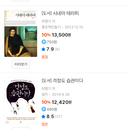
시네마 테라피
[도서]
최명기
저
좋은책만들기
2013.12.10.
10
13,500
%
원
750원
7.9
(
8
)
품절
미리보기
걱정도 습관이다
[도서]
최명기
저
알키
2014.9.30.
10
12,420
%
원
690원
8.5
(
37
)
절판