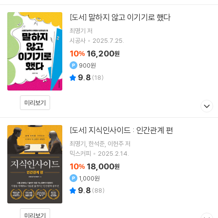
말하지 않고 이기기로 했다
[도서]
최명기
저
시공사
2025.7.25.
10
16,200
%
원
900원
9.8
(
18
)
미리보기
지식인사이드 : 인간관계 편
[도서]
최명기
한석준
이헌주
저
믹스커피
2025.2.14.
10
18,000
%
원
1,000원
9.8
(
88
)
미리보기