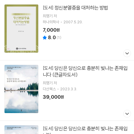
정신분열증을 대처하는 방법
[도서]
최명기
저
하나의학사
2007.5.20.
7,000
원
8.0
(
1
)
당신은 당신으로 충분히 빛나는 존재입
[도서]
니다 (큰글자도서)
최명기
저
다산북스
2023.3.3.
39,000
원
당신은 당신으로 충분히 빛나는 존재입
[도서]