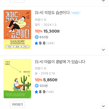
걱정도 습관이다
[도서]
[
]
개정판
최명기
저
알키
2024.1.2.
10
15,300
%
원
850원
9.6
(
246
)
마음이 콩밭에 가 있습니다
[도서]
최명기
저
놀
2018.2.19.
10
5,850
%
원
320원
8.9
(
146
)
미리보기