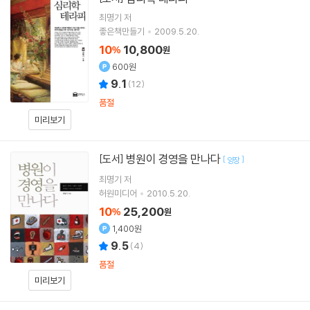
최명기
저
좋은책만들기
2009.5.20.
10
10,800
%
원
600원
9.1
(
12
)
품절
미리보기
병원이 경영을 만나다
[도서]
[
]
양장
최명기
저
허원미디어
2010.5.20.
10
25,200
%
원
1,400원
9.5
(
4
)
품절
미리보기