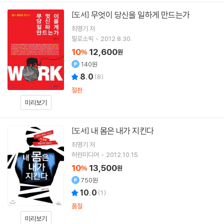
무엇이 당신을 일하게 만드는가
[도서]
최명기
저
필로소픽
2012.8.30.
10
12,600
%
원
140원
8.0
(
8
)
절판
미리보기
내 몸은 내가 지킨다
[도서]
최명기
저
허원미디어
2012.10.15.
10
13,500
%
원
750원
10.0
(
1
)
품절
미리보기