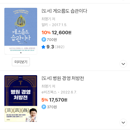
게으름도 습관이다
[도서]
최명기
저
알키
2017.1.5.
10
12,600
%
원
700원
9.3
(
382
)
미리보기
병원 경영 처방전
[도서]
최명기
저
e비즈북스
2022.6.7.
5
17,570
%
원
370원