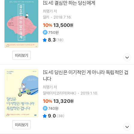
결심만 하는 당신에게
[도서]
최명기
저
알키
2018.7.16.
10
13,500
%
원
750원
8.3
(
18
)
미리보기
당신은 이기적인 게 아니라 독립적인 겁
[도서]
니다
최명기
저
알에이치코리아(RHK)
2019.1.10.
10
13,320
%
원
740원
9.0
(
38
)
미리보기