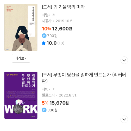
귀 기울임의 미학
[도서]
최명기
저
시공사
2019.10.5.
10
12,600
%
원
700원
10.0
(
10
)
미리보기
무엇이 당신을 일하게 만드는가 (리커버
[도서]
판)
최명기
저
필로소픽
2022.8.31.
5
15,670
%
원
330원