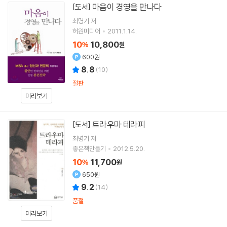
마음이 경영을 만나다
[도서]
최명기
저
허원미디어
2011.1.14.
10
10,800
%
원
600원
8.8
(
10
)
절판
미리보기
트라우마 테라피
[도서]
최명기
저
좋은책만들기
2012.5.20.
10
11,700
%
원
650원
9.2
(
14
)
품절
미리보기