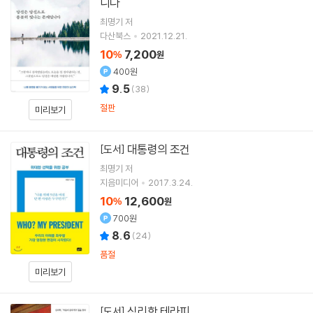
니다
최명기
저
다산북스
2021.12.21.
10
7,200
%
원
400원
9.5
(
38
)
절판
미리보기
대통령의 조건
[도서]
최명기
저
지음미디어
2017.3.24.
10
12,600
%
원
700원
8.6
(
24
)
품절
미리보기
심리학 테라피
[도서]