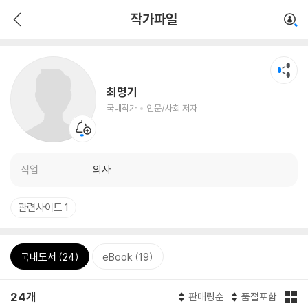
작가파일
최명기
국내작가
인문/사회 저자
직업
의사
관련사이트 1
국내도서 (24)
eBook (19)
24개
판매량순
품절포함