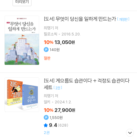
미리보기
무엇이 당신을 일하게 만드는가
[도서]
[
]
개정판
최명기
저
필로소픽
2016.5.20.
10
13,050
%
원
140원
절판
게으름도 습관이다 + 걱정도 습관이다
[도서]
세트
[
]
2권
최명기
저
알키
2024.1.2.
10
27,900
%
원
1,550원
9.4
(
628
)
2권