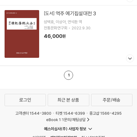
역주 예기집설대전 3
[도서]
성백효
이상아
연석환
역
전통문화연구회
2022.9.30.
46,000
원
1
로그인
최근 본 상품
주문/배송
고객센터 1544-3800
티켓 1544-6399
중고샵 1566-4295
eBook 1:1문의/채팅상담
예스이십사(주) 사업자 정보