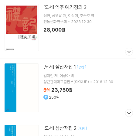
역주 예기정의 3
[도서]
정현
공영달
저
이상아
조준호
역
전통문화연구회
2023.12.30.
28,000
원
삼산재집 1
[도서]
[
]
양장
김이안
저
이상아
역
성균관대학교출판부(SKKUP)
2016.12.30.
5
23,750
%
원
250원
삼산재집 2
[도서]
[
]
양장