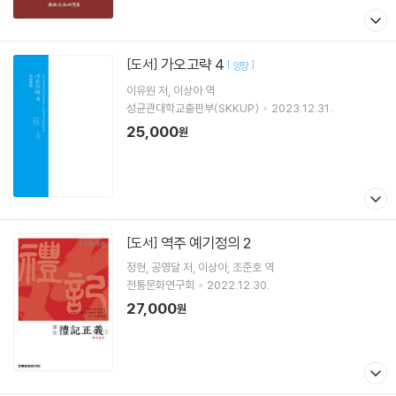
가오고략 4
[도서]
[
]
양장
이유원
저
이상아
역
성균관대학교출판부(SKKUP)
2023.12.31.
25,000
원
역주 예기정의 2
[도서]
정현
공영달
저
이상아
조준호
역
전통문화연구회
2022.12.30.
27,000
원