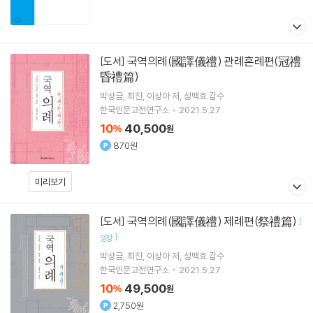
국역의례(國譯儀禮) 관례혼례편(冠禮
[도서]
昏禮篇)
박상금
최진
이상아
저
성백효
감수
한국인문고전연구소
2021.5.27.
10
40,500
%
원
870원
미리보기
국역의례(國譯儀禮) 제례편(祭禮篇)
[도서]
[
]
양장
박상금
최진
이상아
저
성백효
감수
한국인문고전연구소
2021.5.27.
10
49,500
%
원
2,750원