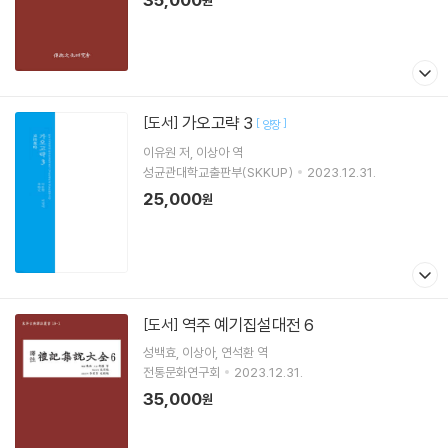
원
가오고략 3
[도서]
[
]
양장
이유원
저
이상아
역
성균관대학교출판부(SKKUP)
2023.12.31.
25,000
원
역주 예기집설대전 6
[도서]
성백효
이상아
연석환
역
전통문화연구회
2023.12.31.
35,000
원