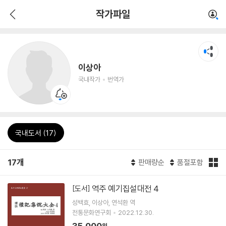
작가파일
이상아
국내작가
번역가
국내도서 (17)
17개
판매량순
품절포함
역주 예기집설대전 4
[도서]
성백효
이상아
연석환
역
전통문화연구회
2022.12.30.
35,000