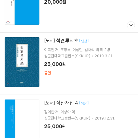
20,000
원
석견루시초
[도서]
[
]
양장
이복현
저
조창록
이성민
김채식
역 외 2명
성균관대학교출판부(SKKUP)
2019.3.31.
25,000
원
품절
삼산재집 4
[도서]
[
]
양장
김이안
저
이상아
역
성균관대학교출판부(SKKUP)
2019.12.31.
25,000
원