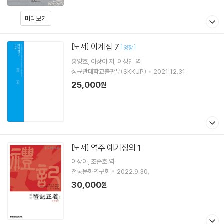
미리보기
이계집 7
[도서]
[
]
양장
홍양호
이상아
저
이성민
역
성균관대학교출판부(SKKUP)
2021.12.31.
25,000
원
역주 예기정의 1
[도서]
이상아
조준호
역
전통문화연구회
2022.9.30.
30,000
원