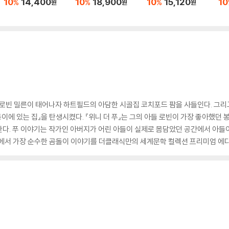
10
14,400
10
18,900
10
15,120
10
%
%
%
원
원
원
 로빈 밀른이 태어나자 하트필드의 아담한 시골집 코치포드 팜을 사들인다. 그리
모퉁이에 있는 집』을 탄생시켰다. 『위니 더 푸』는 그의 아들 로빈이 가장 좋아했던
한다. 푸 이야기는 작가인 아버지가 어린 아들이 실제로 몸담았던 공간에서 아들
상에서 가장 순수한 곰돌이 이야기를 더클래식만의 세계문학 컬렉션 프리미엄 에