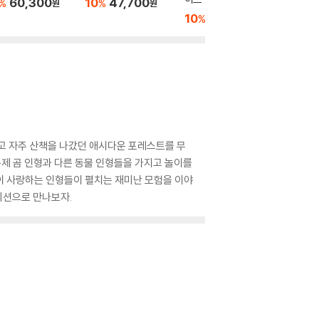
60,300
10
47,700
10
1
%
%
%
원
원
10
26,640
%
원
고 자주 산책을 나갔던 애시다운 포레스트를 무
 봉제 곰 인형과 다른 동물 인형들을 가지고 놀이를
이 사랑하는 인형들이 펼치는 재미난 모험을 이야
디션으로 만나보자.