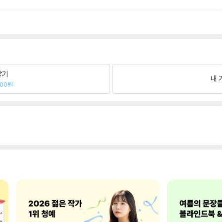
팔기
내 
200원