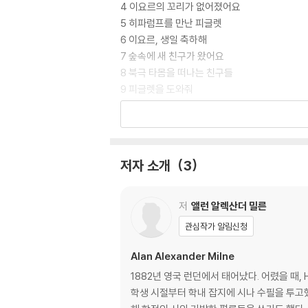
4 이요르의 꼬리가 없어졌어요
5 히파럼프를 만난 피글렛
6 이요르, 생일 축하해
7 숲속에 새 친구가 왔어요
8 북극 타몸을 떠나는 친구들
9 피글렛을 도와줘
10 잘 가, 나의 친구들
작품 해설 | 세상에서 가장 유명한 곰돌이 푸
작가 연보
저자 소개
3
저
앨런 알렉산더 밀른
관심작가 알림신청
Alan Alexander Milne
1882년 영국 런던에서 태어났다. 어렸을 때
학생 시절부터 학내 잡지에 시나 수필을 투고했