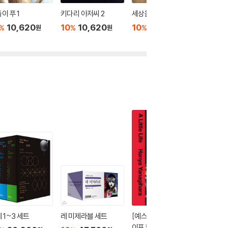
이 푸 1
키다리 아저씨 2
세상을 보는 지혜
로미오와
10,620
10
10,620
10
8,820
10
8
%
%
%
%
원
원
원
 1~3 세트
레 미제라블 세트
[예스리커버] 리틀 라
이문열 
이프 합본판