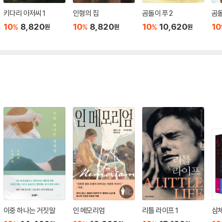
키다리 아저씨 1
인형의 집
곰돌이 푸 2
곰돌
10
8,820
10
8,820
10
10,620
10
%
%
%
원
원
원
이중 하나는 거짓말
인 메모리엄
리틀 라이프 1
삼체