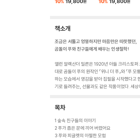
10
19,800
10
19,800
%
%
원
원
책소개
조금은 서툴고 엉뚱하지만 마음만은 따뜻했던,
곰돌이 푸와 친구들에게 배우는 인생철학!
앨런 알렉산더 밀른은 1920년 아들 크리스토퍼
대로 곰돌이 푸의 원작인 『위니 더 푸』와 『푸 
하는 모습에서 영감을 받아 집필을 시작했다고 
기로 들려주는, 선물과도 같은 작품이었다. 세
목차
1 숲속 친구들의 이야기
2 푸가 좁은 문에 끼어 버렸어요
3 푸와 피글렛의 아찔한 모험