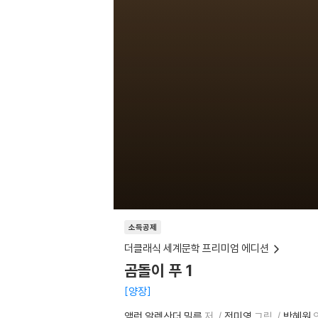
소득공제
더클래식 세계문학 프리미엄 에디션
곰돌이 푸 1
양장
앨런 알렉산더 밀른
저
전미영
그림
박혜원