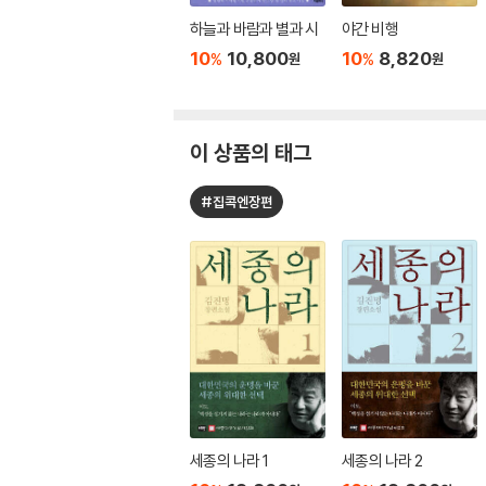
하늘과 바람과 별과 시
야간 비행
10
10,800
10
8,820
%
%
원
원
이 상품의 태그
#집콕엔장편
세종의 나라 1
세종의 나라 2