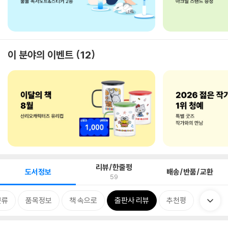
이 분야의 이벤트
12
리뷰/한줄평
도서정보
배송/반품/교환
59
분류
품목정보
책 속으로
출판사 리뷰
추천평