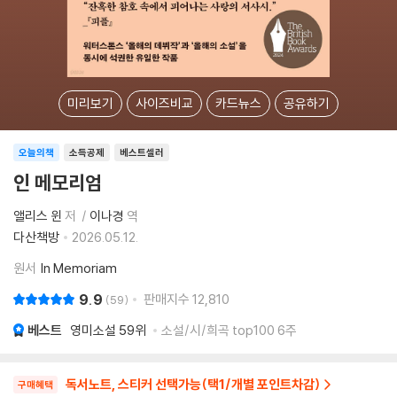
미리보기
사이즈비교
카드뉴스
공유하기
오늘의책
소득공제
베스트셀러
인 메모리엄
앨리스 윈
저
이나경
역
다산책방
2026.05.12.
원서
In Memoriam
9.9
판매지수
12,810
59
베스트
영미소설
59위
소설/시/희곡 top100 6주
독서노트, 스티커 선택가능(택1/개별 포인트차감)
구매혜택