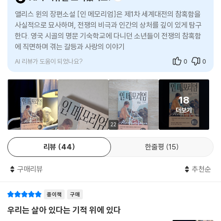
로운 내용으로 채워져 있었다. 그리고 제1차 세계대전이 터지자 신문 속의
거대한 비극에 대한 이야기인 동시에 젊은 사랑에 대한 감동적 초상화. 이
--- p.306
학생들은 흥분한 채 입대해 친구들에게 열띤 편지를 쓰기 시작했다. “최고
불가능한 균형을 훌륭하게 이뤄냈다. 고작 26세에, 작가로서 자리를 잡아
앨리스 윈의 장편소설 [인 메모리엄]은 제1차 세계대전의 참혹함을
야, 아무도 나더러 목욕하라 하지 않아!” 그러다 그들은 점차 죽어갔고, 신
사실적으로 묘사하며, 전쟁의 비극과 인간의 상처를 깊이 있게 탐구
가는 시기의 작품이라고는 전혀 느껴지지 않는다.
피투성이인 그는 완전히 미쳐 날뛰었고, 두려움이라고는 없어 보였다. 그
한다. 영국 시골의 명문 기숙학교에 다니던 소년들이 전쟁의 참혹함
문 속 추모의 글과 시는 날것 그대로의 감정을 담아내며 순수한 고통으로
- 『뉴욕 타임스』
는 독일 군인이 모두 자기 손안에 있다는 듯, 번갈아 가며 총검을 겨눴다.
에 직면하며 겪는 갈등과 사랑의 이야기를 통해, 전쟁의 냉혹한 현실
가득 채워졌다.
에른스트의 부하 한 명이 자기 총검을 뽑았고, 그 순간 에른스트가 그를 알
과 인간성의 파괴를 생생하게 전달한다.
“잔혹한 참호 속에서 피어나는 사랑의 서사시.”
아봤다.
윈에 따르면, 20세기 전반에 나온 전쟁과 관련한 문학은 대부분 1920년대
AI 리뷰가 도움이 되었나요?
0
0
“잠깐!” 에른스트가 외치고 한 걸음 나섰다. “엘우드?”
- 『피플』
후반, 끔찍한 트라우마를 10여 년 동안 소화해내며 어느 정도 감당 가능한
엘우드가 유령을 본 것처럼 눈을 껌뻑였다. 그는 온몸에 사력을 다해 활활
수준으로 승화시킨 이들의 작품이었다. 그러나 말버러 칼리지 학급 신문의
불을 태우고 있는 악마처럼 보였다.
옛 글들은 그저 십대 소년, 그것도 절대적인 대재앙을 겪고 있는 십대 소년
“『속죄』와 『다시 찾은 브라이즈헤드』의 메아리가 들리는 작품.”
18
--- pp.440-441
들이 다른 십대 소년들에게 쓴 글이었다. 윈은 친구의 죽음을 겪고 슬픔에
더보기
- 래브 그로스먼 (소설가, 언론인)
잠겨 애도의 시를 쓰고 본인 역시 전쟁에서 죽음을 맞은 이야기들을 읽으
22
옆으로 총알이 날아갔지만, 엘우드는 그 총알에는 맞지 않을 것이라고 확
며 견딜 수 없는 슬픔을 느꼈고, 지난 세기의 슬픔 속에서 자신만 홀로 남겨
신했다. 아니, 맞아도 상관없다고 생각했다. 그가 일어서자 독일인 소년이
진 느낌을 받았다. 그리고 그들의 비극이 잊히지 않도록 하는 것만이 이 소
리뷰
44
한줄평
15
달려왔다. 엘우드는 총검으로 그를 찔렀다. 총검 훈련 때 그들은 모래주머
년들에게 유일한 위안이 될 것이라는 믿음으로 다시 펜을 들었고 소설은
니를 공격했다. 모래주머니에는 갈비뼈가 없었다. 엘우드의 검날이 소년의
단 2주 만에 쏟아져 나왔다.
구매리뷰
추천순
뼈에 걸렸다. 엘우드는 자물통에 걸린 열쇠를 흔들어 뽑듯이 총검을 당겨
야 했다. 소년은 놀라서 물고기처럼 입을 뻐금거리며 엘우드를 응시했다.
이렇듯 이 책은 로맨스 소설로도 읽히는 두 소년의 깊은 갈망에 관한 작품
종이책
구매
결국 엘우드는 소년의 배에 라이플을 쐈고, 반동에 의해 검이 빠져나왔다.
이지만, 기술했듯 전쟁에 관한 기록으로서 출발하였다. 따라서 소설에는
우리는 살아 있다는 기적 위에 있다