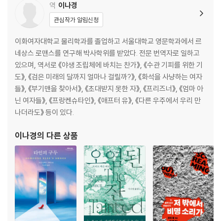
역
이나경
강렬하고 박진감 넘치는 시대극을 그려내며 대형 신인의 데뷔를 널리 알렸
관심작가 알림신청
다. 개인의 사랑과 상실을 통해, 전쟁이라는 집단적 광기가 남긴 흔적을 가
장 사적인 차원에서 증언하는 이 데뷔작은 영국의 대형 서점 체인인 워터
이화여자대학교 물리학과를 졸업하고 서울대학교 영문학과에서 르
스톤스에서 2023년 ‘올해의 데뷔작’과 ‘올해의 소설’로 동시에 선정되었고
네상스 로맨스를 연구해 박사학위를 받았다. 전문 번역자로 일하고
다음해에는 ‘올해의 영국 도서상’(데뷔 소설)을 수상했다.
있으며, 역서로 《야생 조립체에 바치는 찬가》, 《수관 기피를 위한 기
도》, 《검은 미래의 달까지 얼마나 걸릴까?》, 《화석을 사냥하는 여자
들》, 《부기맨을 찾아서》, 《초대받지 못한 자》, 《프리즈너》, 《엄마 아
닌 여자들》, 《프랑켄슈타인》, 《애프터 유》, 《다른 우주에서 우리 만
나더라도》 등이 있다.
이나경
의 다른 상품