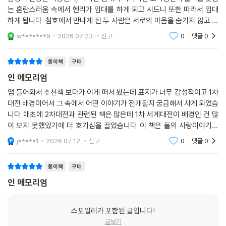
없었다.
감정이 진정한 사랑인지, 아니면 십대의 치기어린 호기심인지 갈피를 못잡
--- p.559
는 혼란스러움 속에서 헨리가 입대를 하게 되고 시드니 또한 따라서 입대
하게 됩니다. 참호에서 만나게 된 두 사람은 서로의 마음을 숨기지 않고 솔
직하게 표현하지만 정작 서로의 마음을 믿지는 않는데요, 그 부분이 납득
w*******9
2026.07.23.
신고
0
댓글
0
이 가면서도 안타
종이책
구매
인 메모리엄
앱 들어와서 추천책 보다가 이게 떠서 봤는데 표지가 너무 감성적이고 1차
대전 배경이어서 그 속에서 어떤 이야기가 전개될지 궁금해서 사게 되었습
니다 애초에 2차대전과 관련된 책은 많은데 1차 세계대전이 배경인 건 많
이 보지 못했었기에 더 호기심을 끌었습니다 이 책은 둘의 사랑이야기도
물론 좋지만 전쟁 속의 참혹함이 너무 잘 느껴져서 인상쓰면서 읽게 된 책
j*****1
2026.07.12.
신고
0
댓글
0
이었습니다 이 책
종이책
구매
인 메모리엄
스포일러가 포함된 글입니다!