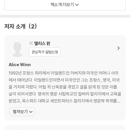
으로 복원하는 한편, 제1차 세계대전이 언어와 감정, 그리고 인간성 자체를
책소개 더보기
어떻게 파괴했는지를 집요하게 포착한다.
특히 이 작품은 전쟁 서사와 성장 서사를 넘어, 말해지지 못한 감정과 억압
저자 소개
2
된 욕망을 서사의 중심에 놓음으로써 더욱 강렬한 울림을 만들어낸다. 20
세기 초 남성 간의 사랑은 “감히 입 밖에 낼 수 없는 사랑”이라는 예술적 표
저
앨리스 윈
현으로 지칭되었지만, 명시적 금지에도 불구하고 완전히 입 밖에 꺼내놓을
수 없는 것은 아니었다. “그는 원하는 건 무엇이든지 할 수 있었다. 그렇다
관심작가 알림신청
고 그 사실을 대놓고 말하는 사람은 없었다. 소년들이 어둠 속에서 하는 행
Alice Winn
동은 모호한 상태로 유지되어야 용인받을 수 있었다.”(29쪽) 침묵하지도
숨기지도 않았지만 모호한 성격을 띤 이 사랑은, 그림자가 드리워져 불분
1992년 프랑스 파리에서 아일랜드인 아버지와 미국인 어머니 사이
명하고 파악하기 어려우나 이미 알려지고 용인된 상태였다. 『인 메모리엄』
에서 태어났다. 아일랜드인이면서 미국인인 그는 프랑스, 영국, 미국
은 이러한 시대적 분위기 속에서 서로를 애타게 갈망한 두 소년의 사랑 이
을 거치며 자랐다. 어릴 적 난독증을 겪었고 글을 읽게 된 것은 아홉
야기를 통해 전쟁의 광기를 생생하게 그려낸 소설이다.
살이 되어서였다. 영국의 명문 사립학교인 말버러 칼리지에서 교육을
받았고, 옥스퍼드 대학교 세인트피터스 칼리지에서 영문학 학위를
소설가이자 『햄닛』의 저자 메기 오패럴은 이 작품을 두고 다음과 같이 평
취득했다. 졸업 후에는 좋은 장편소설을 쓸 때까지 매년 한 편씩 쓰기
펼쳐보기
했다. “데뷔작이라 믿기 어려울 정도로 확신에 차 있고 감동적이며 가슴 저
로 결심하고 소설 세 편을 썼으나 만족스러운 결과에 이르지 못했고,
미는 작품이다.” 그도 그럴 것이 『인 메모리엄』의 저자인 앨리스 윈은 이
포기한 채 시나리오 작가로 일하며 홈스쿨링 하는 아이들을 가르쳤
작품을 쓸 때 고작 26세에 지나지 않았다. 이 젊은 저자는 방대한 서사의
다. 그러던 중 우연한 계기로 모교인 말버러 칼리지의 2