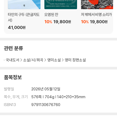
타인의 구두 (큰글자도
오염된 잔
저 밖에서 비명 소리가
서)
10
19,800
10
19,800
%
%
원
원
41,000
원
관련 분류
국내도서
소설/시/희곡
영미소설
영미 장편소설
품목정보
발행일
2026년 05월 12일
쪽수, 무게, 크기
576쪽 | 704g | 140*210*35mm
ISBN13
9791130676760