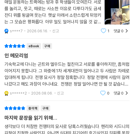
소년은 배를 움켜쥐고 쓰러졌다.
‘병사의 얼굴에 묻은 전우의 회색 뇌 조각과 붉은 피’라든가 ‘내장이 뒤섞여
--- p.456
매일 운동하는 트랙에는 방과 후 학생들이 모여든다. 서로
살 썩는 냄새를 풍기는 모래주머니’ 같은 당시 참호의 풍경에 대한 적나라
를 놀리고, 웃고, 때로는 사소한 이유로 다투다가도 금세
한 묘사가 담겨 있는데, 윈은 자신이 이 폭력들을 결코 상상하지 않았다고,
곤트는 럼을 마신 뒤 엘우드에게 다시 건넸다. 엘우드는 술병을 입술에 댔
잔디 위를 뒹굴며 웃는다. 햇살 아래서 소란스럽게 뒤엉키
실제로 일어난 일들을 묘사한 것이라고 고백한다. 제1차 세계대전이라는,
는 그 모습은 평화롭다. 아무 일도 일어나지 않을 것 같은
지만, 혀끝에서 럼 맛이 느껴지자 문득 맑은 정신을 유지하고 싶어져서 병
지난 세기의 폭력과 슬픔을 다룬 이 소설이 영미권에서 출간 후 3년이 지
얼굴들. 내일도 당연히 다시 만날 것이라 의심 않는 표정
을 내려놓았다.
s****7
2026.06.16.
신고
1
댓글
0
나도록 스테디셀러의 목록에서 굳건히 자리하고 있다는 사실은, 우리가 지
들. 우리는 그런 장면에 익숙하지만, 그것이 얼마나 큰 축
“네가 날 사랑하지 않아도 상관없다고 결정했어.” 곤트가 말했다.
금 그 폭력과 슬픔이 반복되고 있는 전쟁의 시대를 지나고 있음을 반증한
복인지 쉽게 잊는다. 우리가 살아 있고
오래전 죽은 어느 시인이 그 말에 대답할 시구를 썼을 테지만, 엘우드는 그
다 할 수 있다.
eBook
구매
시를 알지 못했다.
인 메모리엄
--- p.524
기숙학교에 다니는 곤트와 엘우드는 절친이고 서로를 좋아하지만, 좀처럼
이어지지 못합니다. 그 와중에 1차 세계대전이 일어나고 두 사람은 차례로
“시드니라고 불러.” 엘우드가 말했다.
입대하게 됩니다. 전쟁 묘사가 정말 참혹합니다. 정말 전쟁에 사람이 갈려
“시드니.” 곤트는 오랫동안 기다렸다는 듯이 재빨리 말했다. 그의 손이 엘
나갔다고 해도 과장이 아니네요. 전쟁은 정말 일어나면 안 될 것 같습니다.
우드의 얼굴에 닿았고, 가면 가장자리 밑으로 손끝을 넣었다. 그리고 이마
잘 봤습니다.
s******2
2026.08.06.
신고
0
댓글
0
를 맞붙였다. “그건 널 가진다는 뜻이야.” 곤트는 경고의 뜻으로 힘주어 말
했다. 엘우드가 그런 소리를 싫어할 것이라는 듯이.
엘우드는 울 수가 없었다. 눈물이 흘러야 황무지처럼 메마른 마음이 젖을
종이책
구매
것 같았다. 그래도 눈물은 고이지 않았다.
마지막 문장을 읽기 위해...
“넌 날 가질 수 있어.” 곤트에게 말하고 난 뒤 엘우드는 갑자기 숨 쉴 수가
생각보다 더 처참한 전쟁터의 묘사로 당혹스러웠습니다. 헨리와 시드니의