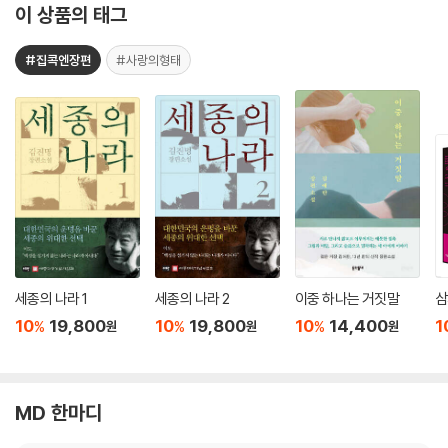
이 상품의 태그
#집콕엔장편
#사랑의형태
세종의 나라 1
세종의 나라 2
이중 하나는 거짓말
삼
10
19,800
10
19,800
10
14,400
1
%
%
%
원
원
원
MD 한마디