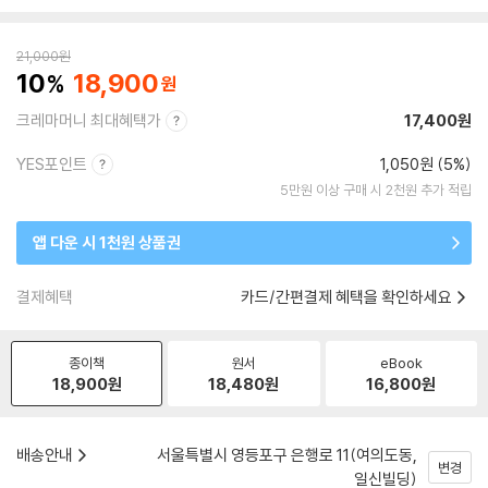
21,000
원
10
18,900
크레마머니 최대혜택가
17,400원
YES포인트
1,050원 (5%)
5만원 이상 구매 시 2천원 추가 적립
앱 다운 시 1천원 상품권
결제혜택
카드/간편결제 혜택을 확인하세요
종이책
원서
eBook
18,900
원
18,480
원
16,800
원
배송안내
서울특별시 영등포구 은행로 11(여의도동,
변경
일신빌딩)