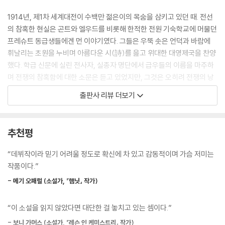
사람은 피와 구더기를 뒤집어썼다.
--- pp.151-152
1914년, 제1차 세계대전이 수백만 젊은이의 목숨을 삼키고 있던 때. 전선
의 참혹한 현실은 곤트와 엘우드를 비롯해 한적한 전원 기숙학교에 머물던
엘우드가 고개를 살짝 아래로 꺾으면서 아직 키스하지 않았다는 사실을 의
프레슈트 동급생들에겐 먼 이야기였다. 그들은 우뚝 솟은 언덕과 바람에
식할 때 곤트가 한 손가락으로 엘우드의 턱을 치켜들었다. 방금 일어난 일
휘날리는 초원을 누비며 아름다운 시(詩)를 읊고 위대한 대영제국을 찬양
로 이제 과거의 관계로는 돌아갈 수 없을 거라고 생각하니 엘우드는 기분
했다. 학급 신문에 실린 전사자, 실종자 명단에서 급우들의 이름을 마주하
이 묘했다. 엘우드는 잠시 곤트가 뒤로 물러나서 마치 아무 일도 없었다는
며 전쟁의 참혹함에 대한 소문은 듣고 있었지만, 그것은 오히려 전쟁의 낭
듯 행동할 것이라고 확신했다. 그때 곤트가 눈을 감더니 엘우드의 입술에
만성을 더할 뿐이었다. 그들은 자신들이 전선에 보내지기 전에 전쟁이 곧
출판사 리뷰 더보기
입술을 댔다. 조심스럽고 호기심 어린 접촉이었다.
끝날 거라고 믿었고 그 사실에 몹시 아쉬워했다. 게다가 곤트와 엘우드에
--- pp.169-170
겐 전쟁보다 훨씬 중요한 것이 있었으니, 바로 서로에게 느끼는 말로 표현
할 수 없는 끌림이었다.
추천평
엘우드는 곤트의 어깨에 머리를 기댔다. 곤트의 몸이 굳었지만, 열차 안을
돌아보자 다른 장교들 모두 서로 몸이 닿아 있었다. 헉스턴은 헤이스의 무
곤트는 덩치가 크고 권투에 능한 소년, 엘우드는 학급에서 ‘시인’으로 통할
“데뷔작이라 믿기 어려울 정도로 확신에 차 있고 감동적이며 가슴 저미는
릎에 발을 올리고 있었고 헤이스는 머리를 C중대 장교 팔에 기대고 있었
만큼 감수성 풍부한 인기 많은 소년이었다. 곤트는 엘우드를 향한 강렬하
작품이다.”
다. 모두 서로 몸을 겹친 채였다. 전쟁이라는 초남성적 환경 속에서 그들은
고 금기된 감정에 시달리고, 마침 집안의 강요에 떠밀리며 충동적으로 입
‘남자다움’에는 그다지 신경 쓰지 않았다.
- 메기 오패럴 (소설가, 『햄닛』 작가)
대를 감행한다. 곤트를 그리워한 엘우드도 곧 그 뒤를 따라 전선으로 향하
--- p.197
고 같은 부대에 합류하는데, 그는 자신의 시적인 수사력이 전쟁통에서는
“이 소설을 읽지 않았다면 대단한 걸 놓치고 있는 셈이다.”
어떤 쓸모도 없음을 곧 깨닫게 된다.
“전쟁이 아니었어도 내게 키스했을까?”
- 보니 가머스 (소설가, 『레슨 인 케미스트리』 작가)