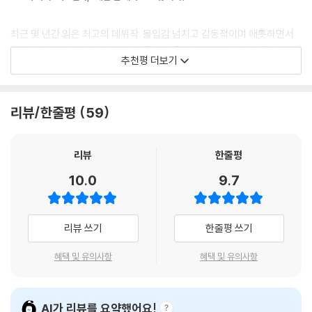
곤트는 엘우드의 턱을 봤다. 흐트러진 새카만 눈썹을 봤다. 매끈한 황갈색
엘우드가 애국심과 낭만적 기대를 품고 들어선 ‘참호’라는 공간은 메스꺼
피부에서 자란 털은 하나하나가 기적 같았다. 두려울 만큼 유혹적인 입술
울 정도로 참혹한 곳이었다. 벽에는 열심히 묻었으나 숨길 수 없는 시체 조
최근 몇 년간 읽은 최고의 데뷔작. 몰입감 넘치고 감동적이며 애틋하면서
의 곡선. 전쟁이 아니었어도 곤트는 그에게 키스했을까? 물론 아니었다. 절
각들이 보였고, 내장이 뒤섞인 흙이 담긴 모래주머니는 썩은 내를 풍겼다.
도 가슴 아픈 작품이다. 나는 이 책을 놀라울 정도로 열렬히 사랑한다.
대 그럴 엄두를 내지 못했을 것이다. 곤트는 겁쟁이였으니, 마음을 다치지
추천평 더보기
그러나 바로 이 축축한 참호에서 두 동급생은 그동안 감추고 외면해왔던
- 엘리자베스 데이 (소설가)
않는 것이 더 중요하다고 여겼을 것이다. 오직 죽음을 알기에, 곤트는 그처
서로를 향한 사랑을 깨닫는다.
럼 무모해질 수 있었다.
--- p.233
마치 흑백 사진에 색을 입힌 광경을 보는 듯했고, 과거의 어둠 속에 묻힌 이
리뷰/한줄평
59
이제 그들에게 죽음은 일말의 낭만조차 허락지 않는 눈앞의 냉혹한 현실로
들도 우리처럼 꿈을 꾸고, 울고, 숨을 쉬었다는 사실을 이해할 수 있었다.
다가왔다. 비로소 두 소년의 마음을 하나로 모은 전쟁은 언제든 둘을 무참
그때 그의 가슴에서 뭔가 부서져 버렸다. 고개를 숙인 곤트는 앞섶에서 피
히 갈라놓을 것이다.
- 클레어 풀러 (소설가)
리뷰
한줄평
가 번지는 것을 신기하게도 냉정한 호기심을 가지고 바라봤다.
“헨리!” 엘우드가 외쳤다.
10.0
9.7
시간의 망각으로부터 꺼내 온
제1차 세계 대전을 다룬 어떤 기록도 이토록 그 참상을 생생하게 느끼게 한
가엾은 엘리. 곤트가 쓰러지며 생각했다. 혼자 남는 것이 훨씬 더 힘들 텐
지난 세기의 슬픔
적이 없었다.
데.
- 가스 그린웰 (소설가)
--- p.237
리뷰 쓰기
한줄평 쓰기
『인 메모리엄』의 저자 앨리스 윈은 대학을 졸업한 뒤 괜찮은 소설을 쓸 때
까지 매년 한 편의 소설을 쓰기로 하고 세 편을 썼으나 모두 만족스럽지 못
햇볕에 엘우드의 관자놀이가 지끈거렸다. 한두 차례 잠들었지만, 퍼뜩 놀
사랑 이야기에 이만큼 몰입한 것이 언제였을까?
혜택 및 유의사항
혜택 및 유의사항
해 포기에 이르렀다. 그러던 중 20세기 초 모교 말버러 칼리지 학생들이 발
라 깨어나면 곧바로 기관총 소리가 들렸다. 날이 더워지니 캐나다인 시체
- 『선데이 텔레그래프』
간한 학급 신문이 인터넷에 업로드된 것을 우연히 발견했다. 그것은 학생
에서 냄새가 났다. 엘우드는 그들의 군복을 살피고 고향에서부터 참 멀리
들이 학생들을 위해 쓴 신문이었고 토론 동아리나 크리켓 기사 등의 흥미
도 왔다고 생각했다.
AI가 리뷰를 요약했어요!