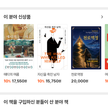
10
18,900
10
19,800
10
11,700
1
%
%
%
원
원
원
이 분야 신상품
에티의 여름
자신을 죽인 남자
천로역정
여
10
17,550
10
15,750
20,000
1
%
%
원
원
원
이 책을 구입하신 분들이 산 분야 책