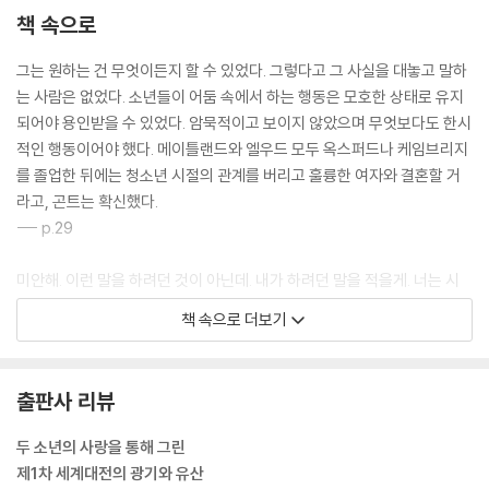
책 속으로
그는 원하는 건 무엇이든지 할 수 있었다. 그렇다고 그 사실을 대놓고 말하
는 사람은 없었다. 소년들이 어둠 속에서 하는 행동은 모호한 상태로 유지
되어야 용인받을 수 있었다. 암묵적이고 보이지 않았으며 무엇보다도 한시
적인 행동이어야 했다. 메이틀랜드와 엘우드 모두 옥스퍼드나 케임브리지
를 졸업한 뒤에는 청소년 시절의 관계를 버리고 훌륭한 여자와 결혼할 거
라고, 곤트는 확신했다.
--- p.29
미안해. 이런 말을 하려던 것이 아닌데. 내가 하려던 말을 적을게. 너는 시
를 더 쓰게 될 거야. 네 시는 사라진 것이 아니야. 네가 바로 시니까.
책 속으로 더보기
--- p.82
곤트가 모래주머니가 썩어간다고 편지에 적었을 때, 엘우드는 그게 무슨
출판사 리뷰
뜻인지 이해하지 못했다. 모래가 어떻게 썩는다는 말인가? 하지만 그 주머
니에 든 것은 모래가 아니었다. 그 안에는 모래와 내장이 뒤섞인 흙이 들어
두 소년의 사랑을 통해 그린
있었다. 거기서 살 썩는 냄새가 풍겼고, 이따금 주머니가 터지면 지나가던
제1차 세계대전의 광기와 유산