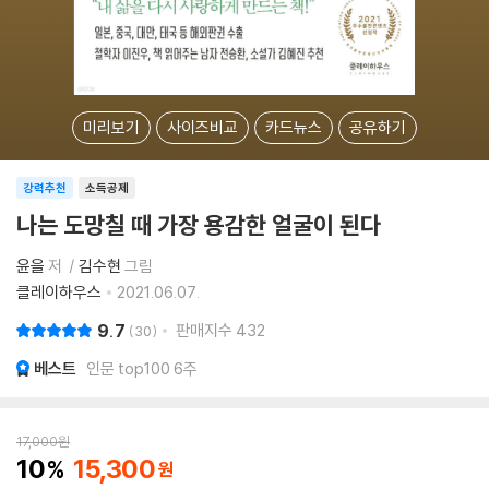
미리보기
사이즈비교
카드뉴스
공유하기
강력추천
소득공제
나는 도망칠 때 가장 용감한 얼굴이 된다
윤을
저
김수현
그림
클레이하우스
2021.06.07.
9.7
판매지수
432
30
베스트
인문 top100 6주
17,000
원
10
15,300