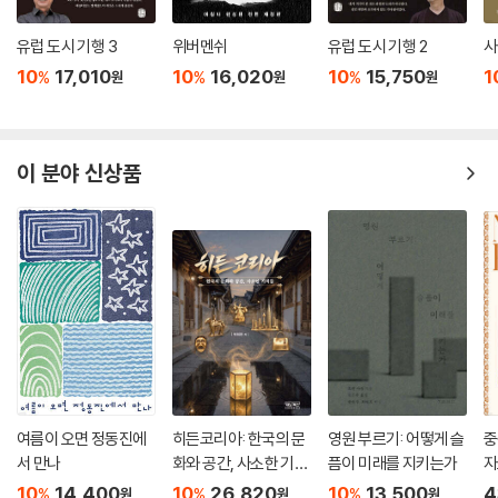
유럽 도시 기행 3
위버멘쉬
유럽 도시 기행 2
사
10
17,010
10
16,020
10
15,750
1
%
%
%
원
원
원
이 분야 신상품
여름이 오면 정동진에
히든코리아: 한국의 문
영원 부르기: 어떻게 슬
중
서 만나
화와 공간, 사소한 기적
픔이 미래를 지키는가
자
들
10
14,400
10
26,820
10
13,500
4
%
%
%
원
원
원