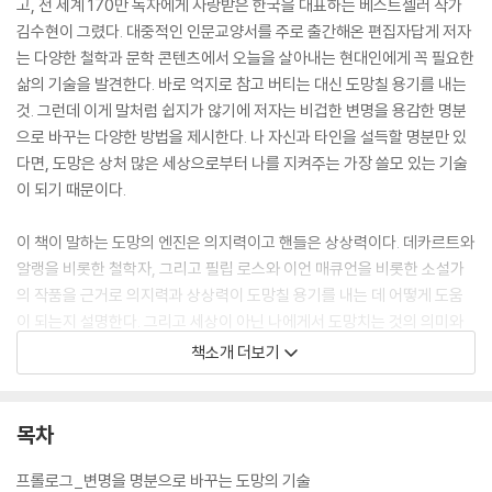
고, 전 세계 170만 독자에게 사랑받은 한국을 대표하는 베스트셀러 작가
김수현이 그렸다. 대중적인 인문교양서를 주로 출간해온 편집자답게 저자
는 다양한 철학과 문학 콘텐츠에서 오늘을 살아내는 현대인에게 꼭 필요한
삶의 기술을 발견한다. 바로 억지로 참고 버티는 대신 도망칠 용기를 내는
것. 그런데 이게 말처럼 쉽지가 않기에 저자는 비겁한 변명을 용감한 명분
으로 바꾸는 다양한 방법을 제시한다. 나 자신과 타인을 설득할 명분만 있
다면, 도망은 상처 많은 세상으로부터 나를 지켜주는 가장 쓸모 있는 기술
이 되기 때문이다.
이 책이 말하는 도망의 엔진은 의지력이고 핸들은 상상력이다. 데카르트와
알랭을 비롯한 철학자, 그리고 필립 로스와 이언 매큐언을 비롯한 소설가
의 작품을 근거로 의지력과 상상력이 도망칠 용기를 내는 데 어떻게 도움
이 되는지 설명한다. 그리고 세상이 아닌 나에게서 도망치는 것의 의미와
끝난 관계로부터 도망치는 것의 중요성, 나를 떠나가는 사람들을 웃으면서
책소개 더보기
보내주는 방법 등에 대해서도 다룬다.
『나는 도망칠 때 가장 용감한 얼굴이 된다』에는 자유롭고 주체적인 삶을
목차
응원하는 이야기가 가득하다. 책과 삶이 하나가 되어 새로운 세계로 나아
가게 하는 글에 신선한 자극을 받게 되고, 각 챕터의 내용을 촌철살인의 그
프롤로그_변명을 명분으로 바꾸는 도망의 기술