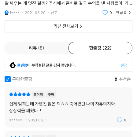
잘 싸우는 게 멋진 걸까? 주식에서 존버로 결국 수익을 낸 사람들이 '거봐
존버하라고 했잖아. 왜 손절했어!'라고 하는데, 존버가 승리할 수도 있지만
l****i
2021.06.20.
신고
0
댓글
0
아닌 경
리뷰 전체보기
리뷰
8
한줄평
22
클린봇
이 부적절한 글을 감지 중입니다.
설정
구매한줄평
추천순
종이책
구매
쉽게 읽히는데 가볍진 않은 책ㅎㅎ 죽어있던 나의 자유의지와
상상력을 깨웠다..!
s*****1
2021.06.11.
6