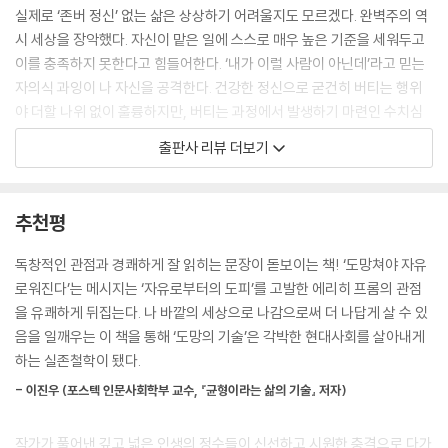
---「3장 | 상상력이 도망치는 우리를 구원해줄까?」중에서
실제로 ‘존버 정신’ 없는 삶은 상상하기 어려울지도 모르겠다. 완벽주의 역
시 세상을 장악했다. 자신이 맡은 일에 스스로 매우 높은 기준을 세워두고
사랑이든 삶이든 세상에 완벽한 건 없다. 아무리 좋은 관계도 언제든 파국
이를 충족하지 못한다고 힘들어한다. ‘내가 이럴 사람이 아닌데’라고 믿는
을 맞이할 수 있고, 누구도 예측할 수 없는 갑작스러운 사건이 평화로운 일
자의식 과잉이 나 자신을 공격한다. 건강한 정신으로 굳건히 버티는 행위
상을 흔들 수도 있다. 아무에게도 절대 밝히지 못할 비밀도 생길지 모른다.
야 더할 나위 없이 훌륭하지만, 버티는 과정에서 발생하기 마련인 수치심
하지만 그런 한계를 받아들이고, 그럼에도 다른 누군가를 위해 자신이 할
과 분노의 감정은 여지없이 나 자신을 공격한다. 맞지도 않는 일, 내 자존심
출판사 리뷰 더보기
수 있는 최선을 다한다면 완벽하지 않은 우리의 삶은 그 자체로 아름다워
을 갉아먹는 인간관계 등을 억지로 참고 버티며 다른 삶을 상상하지 못한
진다. 우리가 이해할 수 없는 온갖 물리학 법칙이 빛과 물질로 요술을 부려
다.
이 아름다운 세상을 만들었듯이 말이다.
그러니 지금 이 시대에 필요한 건 ‘도망칠 용기’다. 이러지도 저러지도 못하
추천평
---「6장 | 정답은 없다, 끊임없는 수정과 보완만 있을 뿐」중에서
며 가만히 있는 게 가장 위험하며, 최소한 한 방향으로 달아나는 도망만이
우리를 구원할 수 있다. 물론 준비 없이 도망치는 건 또 다른 수치심을 불러
독창적인 관점과 경쾌하게 잘 읽히는 문장이 돋보이는 책! ‘도망쳐야 자유
도망을 친다는 건 내 정체성에 대한 점검이자 조정이다. 내 마음에 드는 정
일으키며 엄청난 타격으로 되돌아온다. 그래서 우리에겐 잘 도망치는 기술
로워진다’는 메시지는 ‘자유로부터의 도피’를 고발한 에리히 프롬의 관점
체성의 나로 보내는 시간이 많다면 굳이 도망칠 필요가 없지만 그렇지 않
이 필요한데, 그 핵심은 비겁한 변명을 용감한 명분으로 바꾸는 것이다. 세
을 유쾌하게 뒤집는다. 나 바깥의 세상으로 나감으로써 더 나답게 살 수 있
다면 달아나야 한다. 우리는 내가 더 좋아하는 정체성으로 보내는 시간을
상과 나 자신을 설득할 명분이 있는 사람은 언제든지 용감하게 도망칠 수
음을 일깨우는 이 책을 통해 ‘도망의 기술’은 각박한 현대사회를 살아내게
늘리기 위해 다른 길을 찾아야 한다. 나를 더 근사하게 만들어주는 사람, 나
있다. 저자 윤을은 『나는 도망칠 때 가장 용감한 얼굴이 된다』에서 바로 이
하는 실존철학이 됐다.
를 더 의미 있는 사람으로 만들어주는 조직, 나를 더 자유롭게 해주는 장소
명분을 만드는 다양한 방법을 소개한다. 자신과의 약속을 정하고 이를 지
를 찾아 용기 있게 나아가야 한다.
- 이진우 (포스텍 인문사회학부 교수, 『균형이라는 삶의 기술』 저자)
키기, 부족한 이해력을 의지력과 상상력으로 극복하기, 정답이 없음을 알
---「7장 | 어떤 정체성으로 살 것인가?」중에서
고 끊임없이 수정하고 보완하기, 타인과 세상에 공헌하기 등이 그것이다.
작가가 풀어낸 깊고 넓은 인생의 정수들이 신선하고 시원한 충격으로 다가
도망칠 용기를 내게 하고 도망에 필요한 섬세한 기술까지 알려주는 이 책