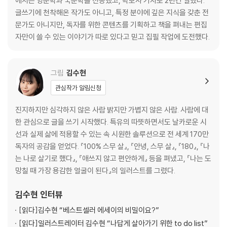
에서는 영문학과 국문학을 전공했고, 학보사 기자로 2년간 일했다.
나타난다
글쓰기에 천착해온 작가도 아니고, 특정 분야에 깊은 지식을 갖춘 전
문가도 아니지만, 독자를 위한 콘텐츠를 기획하고 책을 펴내는 편집
5장_생긴 대로 살라는 말의 함정
자만이 쓸 수 있는 이야기가 따로 있다고 믿고 집필 작업에 도전했다.
캐릭터를 바꿔야 하는 이유 / 멈추지 않는 열차에서 내리기 / 르네 지라르
의 욕망의 삼각형 / 자기 계발의 화신들 / 삶은 권태와 고통 사이의 진자 운
동
그림
김수현
관심작가 알림신청
6장_정답은 없다, 끊임없는 수정과 보완만 있을 뿐
너는 이길 수 있을 때만 싸우냐? / 원효가 기꺼이 파계승이 된 이유 / 이기
진지하지만 심각하지 않은 사람 밝지만 가볍지 않은 사람. 사람에 대
는 싸움도 하지 않는 사람들 / 두 번째 화살 피하기 / 완벽주의를 이겨내는
한 관심으로 글을 쓰기 시작했다. 특유의 따뜻하면서도 날카로운 시
가장 완벽한 방법
선과 실제 삶에 적용할 수 있는 속 시원한 솔루션으로 전 세계 170만
독자의 공감을 얻었다. 『100% 스무 살』, 『안녕, 스무 살』, 『180』, 『나
7장_어떤 정체성으로 살 것인가?
는 나로 살기로 했다』, 『애쓰지 않고 편안하게』 등을 펴냈고, 『나는 도
우리는 가면을 벗지 못한다 / 관계 속에서만 정해지는 나의 정체성 / 유목
망칠 때 가장 용감한 얼굴이 된다』의 일러스트를 그렸다.
할 것인가, 정주할 것인가 / 어쩌면 우리 삶의 주인공은 시간일지도 / 안타
고니스트의 힘 키워주지 않기
김수현
인터뷰
[읽다]
김수현 “베스트셀러 에세이의 비밀이요?”
8장_나에게서 벗어나 타인을 향한 모험 떠나기
[읽다]
일러스트레이터 김수현 “나답게 살아가기 위한 to do list”