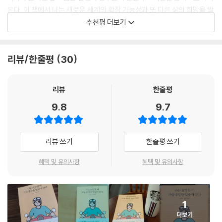
도망치는 삶을 지향한다면 나에게서 도망치는 사람들에게도 관대해져야
온다. 이 책에서 나는 새로운 세계의 확장 가능성과 또 다른 삶의 희망을 발
이 당신을 생전 발 디딘 적 없는 곳으로 옮겨놓을 것이다.
한다. 내가 원한다고 다 가질 순 없으니까. 시간이 흐르면 모든 관계는 변하
견했다. 지식의 확장을 넘어 인생의 시야를 넓혀주는 이야기들에 당신 또
추천평 더보기
니까. 어떤 결과를 초래한 이유를 우린 다 알 수 없으니까. 중력의 유통기한
한 깊게 매료될 것이다. 당신을 찬란한 순간들로 인도할 이 책을 삶의 동반
이 끝나는 순간 모든 것은 먼지처럼 날아가 버리니까.
자로 삼아라.
용감하게 도망치는 순간의 선택이 모여
---「10장 | 나를 떠나가는 것들에 웃으면서 굿바이」중에서
리뷰/한줄평
30
나만의 삶의 지도가 완성된다
- 전승환 (〈책 읽어주는 남자〉 편집장, 『내가 원하는 것을 나도 모를 때』 저자)
오직 움직이는 법을 배운 사람들만이 그런 삶에서 벗어나 원하는 삶을 살
이 책이 말하는 도망은 포기와는 다르다. 포기가 가던 길을 중간에 멈춰 서
작가는 문학에서 자신에 대한 성찰과 믿음과 상상력을 발견했고, 도망치는
리뷰
한줄평
수 있다. 내 것인 파도와 내 것이 아닌 파도를 구분할 수 있고, 언젠가는 내
는 행위라면, 도망은 살기 위해 가던 방향과는 정반대 방향으로 전력을 다
데 용기가 필요함을 깨달았다. 그의 진솔한 고백을 따라가는 과정은 그 자
것인 파도가 올 것임을 믿고 미리 준비할 수 있다. 그러다 마침내 기다리던
9.8
9.7
해 뛰는 것이다. 앞으로 나아가는 것과 방향만 다를 뿐 에너지는 똑같이 든
체로 오늘을 살아내는 모두에게 훌륭한 삶의 길잡이가 된다.
내 파도가 오면 그 위에 잽싸게 올라타 원하는 방향으로 쭉 나아가면 된다.
다. 또한, 이 책은 세상으로부터 도망칠 게 아니라 나 자신에게서 도망칠 것
- 김혜진 (소설가, 『딸에 대하여』 저자)
이 책에서 말하는 도망의 기술은 결국 인생이란 거친 파도 위에서도 마음
을 주문한다. 나를 괴롭히는 건 나 자신일 때가 더 많기 때문이다. 나 바깥
먹은 대로 움직이는 방법에 관한 것이다.
리뷰 쓰기
한줄평 쓰기
의 세상으로 나감으로써 더 나답게 사는 방법을 터득하는 것이 도망의 기
---「에필로그 | 어떻게 나를 움직일 것인가」중에서
술인 셈이다.
혜택 및 유의사항
혜택 및 유의사항
이처럼 『나는 도망칠 때 가장 용감한 얼굴이 된다』는 독창적이면서도 강한
주장을 펼치는 책이다. 그런데도 책 자체를 읽는 재미가 상당한데, 저자가
실제 겪은 다양한 사례와 소설 속 허구의 인물 이야기가 마구 뒤엉키고, 이
를 뒷받침하는 철학의 가르침이 글의 논지를 강화해주기 때문이다. 르네
1
데카르트와 줄리언 반스에게 의지력을 배우고 가스통 바슐라르와 이언 매
더보기