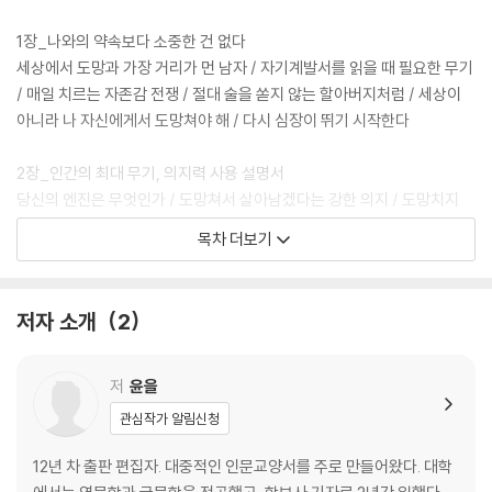
림과 문장으로 깔끔하게 정리하는 일러스트에 무릎을 치며 공감하게 된다.
삶이 무기력하고 힘들다면, 이제는 내가 좋아하는 나로 살고 싶다면, 이 책
1장_나와의 약속보다 소중한 건 없다
을 읽고 도망칠 용기를 내보자.
세상에서 도망과 가장 거리가 먼 남자 / 자기계발서를 읽을 때 필요한 무기
/ 매일 치르는 자존감 전쟁 / 절대 술을 쏟지 않는 할아버지처럼 / 세상이
아니라 나 자신에게서 도망쳐야 해 / 다시 심장이 뛰기 시작한다
2장_인간의 최대 무기, 의지력 사용 설명서
당신의 엔진은 무엇인가 / 도망쳐서 살아남겠다는 강한 의지 / 도망치지
못해 지옥에 빠진 남자 / 당신의 기억을 점검하라 / 의지 충만 낙천주의자
목차 더보기
의 행복
3장_상상력이 도망치는 우리를 구원해줄까?
저자 소개
2
함부로 사용하면 위험한 상상력 / 다른 삶을 상상하지 못하는 비관주의자
/ 힘이 센 관성을 극복하는 상상력 / 상상력의 본질은 도망이다 / 상상력을
지키기 위한 자기 유배
저
윤을
관심작가 알림신청
4장_끝난 사랑을 확실히 끝내는 법
한때 소중했던 사람 / 당신에겐 누군가를 통과한 흔적이 있는가? / 상상계
12년 차 출판 편집자. 대중적인 인문교양서를 주로 만들어왔다. 대학
로부터의 유배 / 나에게서 도망친 사람들 / 제대로 도망쳐야 진짜 사랑이