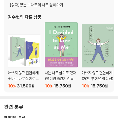
한 달간의 휴식에서 깨달은 것 / 타인의 호소에 전념하는 삶 / 내가 경험하
[읽다]
있는 그대로의 나로 살아가기
지 못한 무언가를 경험한 사람 / 나는 공헌한다, 고로 존재한다
김수현
의 다른 상품
9장_삶의 존엄성을 지키기 위하여
Stupid, it’s money! / 돈 앞에서 이성 찾기 / 우리를 자립하게 하는 일과
돈 / 그 누구의, 그 무엇의 수단도 되지 마라 / 존엄성을 지키는 내 마음속
공정한 관찰자
10장_나를 떠나가는 것들에 웃으면서 굿바이
소중한 사람에게서 버려진 순간에 얻은 깨달음 / 버림받는 것에 대한 공포
/ 불안에 잡아먹히지 않고 함께 사는 방법
애쓰지 않고 편안하게
나는 나로 살기로 했다
애쓰지 않고 편안하게
에필로그_어떻게 나를 움직일 것인가
+ 나는 나로 살기로 했
(영미권 출간기념 특별
(20만 부 기념 에디션)
삽화가의 말
다
판)
10
31,500
10
15,750
10
15,750
%
%
%
원
원
원
참고문헌
관련 분류
카테고리 분류