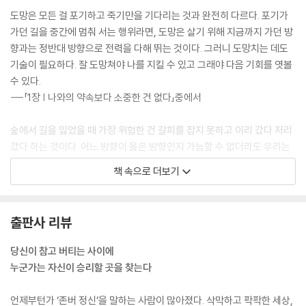
도망은 모든 걸 포기하고 죽기만을 기다리는 것과 완전히 다르다. 포기가
가던 길을 중간에 멈춰 서는 행위라면, 도망은 살기 위해 지금까지 가던 방
향과는 정반대 방향으로 전력을 다해 뛰는 것이다. 그러니 도망치는 데도
기술이 필요하다. 잘 도망쳐야 나를 지킬 수 있고 그래야 다음 기회를 엿볼
수 있다.
---「1장 | 나와의 약속보다 소중한 건 없다」중에서
숲에서 길을 잃었을 때 가장 위험한 건 갈피를 잡지 못하고 이리 갔다 저리
갔다 하는 것이다. 어느 방향이 옳은 방향인지 가늠할 수 없더라도 우리는
강한 의지를 갖고 한 방향으로 빠져나와야 한다. 그러면 틀린 방향이라는
책 속으로 더보기
걸 확인하더라도 거기서부터 다시 시작할 수 있다.
---「2장 | 인간의 최대 무기, 의지력 사용 설명서」중에서
출판사 리뷰
내가 어떤 것을 잘 이해하고 있다는 식의 오만함은 언제나 자신과 타인을
불행하게 한다. 삶의 모든 선택의 순간에서 우리는 항상 자신의 이해력이
당신이 참고 버티는 사이에
완전하지 않음을, 우리의 믿음이 실제로는 상상에 불과함을 겸허히 인정해
누군가는 자신이 승리할 곳을 찾는다
야 한다. 그럴 때만이 의지력이란 엔진에 발생하는 오류를 최소화할 수 있
다.
언제부턴가 ‘존버 정신’을 말하는 사람이 많아졌다. 삭막하고 팍팍한 세상,