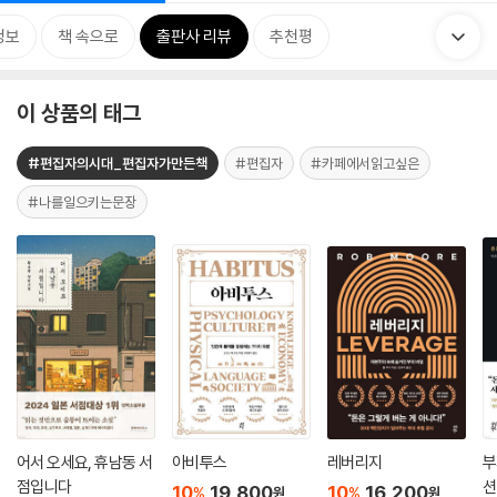
정보
책 속으로
출판사 리뷰
추천평
이 상품의 태그
#편집자의시대_편집자가만든책
#편집자
#카페에서읽고싶은
#나를일으키는문장
어서 오세요, 휴남동 서
아비투스
레버리지
부
점입니다
션
10
19,800
10
16,200
%
%
원
원