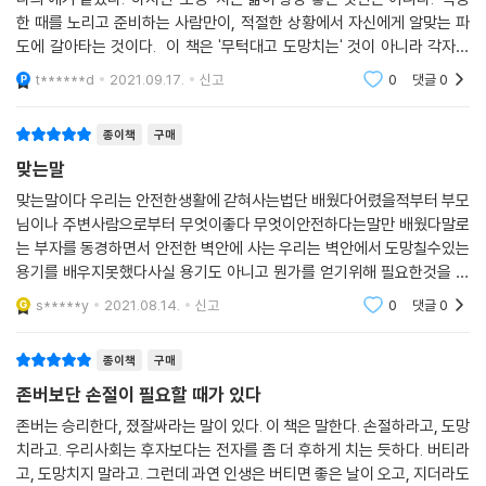
관주의가 일상 구석구석으로 스며들 수 있도록 하되, 나의 긍정적 믿음과
한 때를 노리고 준비하는 사람만이, 적절한 상황에서 자신에게 알맞는 파
는 달리 좋지 않은 결과가 나왔을 때는 다른 삶을 상상하고 도망칠 줄 알아
도에 갈아타는 것이다. 이 책은 '무턱대고 도망치는' 것이 아니라 각자의
야 하는 것이다. 이에 ‘책 읽어주는 남자’ 전승환 작가는 “작가가 풀어낸 깊
명분에 따라서 자신의 존엄성을 지키는 데 전력을 다해야 한다고 한다. "
t******d
2021.09.17.
신고
0
댓글
0
고 넓은 인생의 정수들이 신선하고 시원한 충격으로 다가온다”고 평했으
며, 우리 시대의 살아 있는 지성인 철학자 이진우 교수는 “도망의 기술이
종이책
구매
각박한 현대사회를 살아내게 하는 실존철학이 됐다”고 이 책의 출간 의의
맞는말
를 밝혔다. 『나는 도망칠 때 가장 용감한 얼굴이 된다』는 한국출판문화산
업진흥원에서 진행하는 2021년 우수출판콘텐츠 제작 지원 사업에 선정되
맞는말이다 우리는 안전한생활에 갇혀사는법단 배웠다어렸을적부터 부모
님이나 주변사람으로부터 무엇이좋다 무엇이안전하다는말만 배웠다말로
기도 했다.
는 부자를 동경하면서 안전한 벽안에 사는 우리는 벽안에서 도망칠수있는
인문교양서, 에세이, 자기계발서 등 온갖 분야를 넘나들며 전에 없던 글쓰
용기를 배우지못했다사실 용기도 아니고 뭔가를 얻기위해 필요한것을 알
기를 하는 이 책이 당신에게 묻고 싶은 건 이것이다. 내가 좋아하는 나로 살
고 버려야하는것을 알라는것인데 나는언제 벽안에 갇혀서 갇힌줄도모른
고 싶은가? 무작정 참고 버티는 대신 자유롭고 주체적인 삶을 바라는가?
s*****y
2021.08.14.
신고
0
댓글
0
고 살아왔던걸까
나라는 견고한 성에서 빠져나와 새로운 세계로 나아가고 싶은가? 더 나은
삶을 꿈꾸는 당신이라면, 이 책에서 지도에 없던 새로운 길을 발견할 수 있
종이책
구매
을 것이다.
존버보단 손절이 필요할 때가 있다
존버는 승리한다, 졌잘싸라는 말이 있다. 이 책은 말한다. 손절하라고, 도망
치라고. 우리사회는 후자보다는 전자를 좀 더 후하게 치는 듯하다. 버티라
고, 도망치지 말라고. 그런데 과연 인생은 버티면 좋은 날이 오고, 지더라도