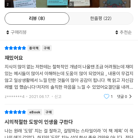
큐언에게 상상력을 배우는 식이다. 12년 차 출판 편집자인 저자는 다양한
2
3
책에서 길어 올린 삶의 지혜를 실제 독자의 삶에 도움이 될 수 있도록 명쾌
한 언어로 정리했다. 게다가 전 세계 170만 독자의 선택을 받은 김수현 작
리뷰
8
한줄평
22
가의 일러스트와 공감 백배의 메시지가 매 챕터 마지막 부분에 들어가 책
을 읽는 재미를 더한다.
구매리뷰
추천순
“그의 진솔한 고백을 따라가는 과정은 그 자체로 오늘을 살아내는 모두에
게 훌륭한 삶의 길잡이가 된다”는 소설가 김혜진의 말처럼 이 책은 삶의 지
종이책
구매
도 역할을 자임한다. 특히 이러지도 저러지도 못하고 계속 제자리를 맴돌
재밌어요
고 있다면, 이 책을 통해 앞으로의 삶의 방향성을 찾고 그대로 쭉 나아가는
지식이 많이 없는 저한테는 철학적인 개념이 나올땐 조금 어려웠는데 재미
돌파력까지 획득할 수 있을 것이다.
있는 예시들이 많이서 이해하는데 도움이 많이 되었어요 , 내용이 무겁지
않고 일상생활에서 느낄 만한 것들이 많아 공감이 됩니다. 책 읽고 자신감
레벨 업 했습니다!저자의 솔직한 마음을 느낄 수 있었어요결단을 내려야
‘존버의 시대’를 끝장낼
할때는 단호하게~ 타인들에게는 더 관대하게우유부단 선택 잘 못하시는
z*******4
2021.06.17.
신고
1
댓글
0
실존철학 에세이
분들은 아주 도움
eBook
구매
다양한 철학과 문학 콘텐츠에서 길어 올린 놀라운 통찰력을 보여주는 윤을
의 글은 너무나 익숙하고 당연하게 생각했던 것을 낯설게 보게 만든다. 또
시의적절한 도망이 인생을 구한다
이른바 ‘존버’와 ‘손절’ 사이에서 이러지도 저러지도 못하고 있는 현대인들
나는 원래 '도망' 치는 걸 잘하고, 갈망하는 스타일이라 '이 책 제목' 이 꼭
에게 명쾌하면서도 현실적인 대안을 제시한다. 의지력을 발휘한 소소한 낙
나의 얘기 같았다. 하지만 '도망' 치는 삶이 항상 좋은 것만은 아니다. 적당