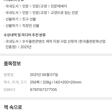
국내도서
인문
인문/교양
인문에세이
국내도서
인문
인문/교양
교양으로 읽는 인문
선물하기
친구 선물
선물하기
직장인 선물
수상내역 및 미디어 추천 분류
국내도서
우수출판콘텐츠 제작 지원 사업 선정작 (한국출판문화산업
진흥원)
2021년
품목정보
발행일
2021년 06월 07일
쪽수, 무게, 크기
256쪽 | 328g | 140*200*20mm
ISBN13
9791197377105
책 속으로