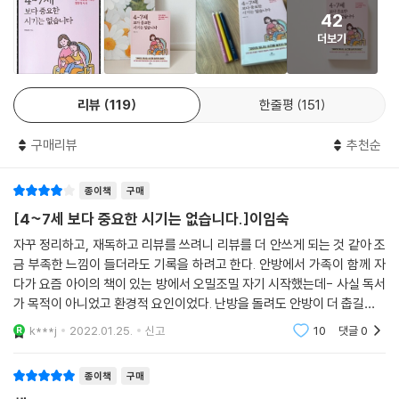
4~7세는 대근육과 소근육 발달의 결정적 시기다. 민첩성과 협응력, 그리
식, 주의력, 자기조절력’이라는 3가지 마법의 열쇠가 꼭 필요하다고 강조
42
고 균형 감각의 약 60%가 이 시기에 형성된다. 그렇기 때문에 걷고 달리고
한다.
더보기
공을 던지고 받으며 즐겁게 뛰노는 대근육 놀이가 매끼 식사처럼 충분히
제공되어야 한다. 물건 들어서 옮기기, 놀이터에서 뛰어놀며 놀이기구 타
[마법의 열쇠 I. 지식]
기, 음악에 맞춰 춤추기, 계단 오르내리기, 역할놀이, 나무에 물 주기, 심부
4~7세 부모는 아이의 정서와 인지 발달의 균형을 위해 반드시 지식의 두
리뷰
119
한줄평
151
름하기 등 여러 활동을 마음껏 할 수 있게 환경을 조성해줘야 한다. 더불어
종류를 알고 가르쳐야 한다. 배경지식과 암묵지식이다. 배경지식은 어떤
다양한 손동작을 할 수 있는 소근육 놀이도 아이의 발달과 공부력을 위해
대상과 관련해 알고 있는 지식이나 경험, 혹은 글을 읽고 이해하는 데 바탕
구매리뷰
추천순
너무나도 중요하다. 종이접기, 오리기, 그림 그리기. 색칠하기, 풀칠하기,
이 되는 경험과 지식을 말하며, 암묵지식은 오랜 경험으로 오롯이 나의 것
글자 쓰기, 숟가락·젓가락질, 찰흙 놀이, 블록 놀이, 자석 놀이, 뜨개질하기
으로서 몸에 쌓였지만 언어로는 표현하기 어려운 지식을 말한다. 지구본을
종이책
구매
등 소근육 활동은 많이 할수록 좋다. 이런 활동은 시각과 운동 협응, 청각
아는 아이가 지구본 퍼즐을 잘 맞추는 것은 배경지식 때문이며, 애니메이
[4~7세 보다 중요한 시기는 없습니다.]이임숙
운동 협응 능력의 발달에 긍정적인 영향을 미치며, 민첩한 처리 속도의 발
션을 본 아이가 캐릭터 이름을 술술 외우는 건 암묵지식 때문이다. 이처럼
달 또한 얻는다는 사실을 기억하자.
자꾸 정리하고, 재독하고 리뷰를 쓰려니 리뷰를 더 안쓰게 되는 것 같아 조
4~7세 부모는 아이가 공부해서 습득하는 지식과 은연중에 습득하는 지식
금 부족한 느낌이 들더라도 기록을 하려고 한다. 안방에서 가족이 함께 자
---「Part 5 - 평생 공부력의 기반을 만드는 4~7세 신체 놀이」중에서
을 영리하게 구분해서 적용할 줄 알아야 한다. 그러면 아이는 계속 배우고
다가 요즘 아이의 책이 있는 방에서 오밀조밀 자기 시작했는데- 사실 독서
싶어 하는 인지적 호기심이 생기고, 또 놀면서도 공부를 할 수 있게 된다.
가 목적이 아니었고 환경적 요인이었다. 난방을 돌려도 안방이 더 춥길래.-
의도치 않게(?) 아이의 잠자리 독서가 습관이 되었다. 아이는 자기 전에 어
k***j
2022.01.25.
신고
10
댓글
0
[마법의 열쇠 II. 주의력]
제, 그제
주의력은 자신이 원하지 않더라도 필요한 것에 집중하는 힘이자, 당면한
종이책
구매
과제에 온전히 마음의 힘을 쏟아붓는 능력이다. 주의력은 여러 가지 종류