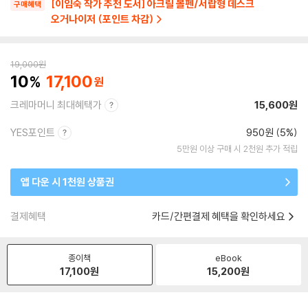
[이임숙 작가 추천 도서] 아크릴 볼펜/서랍형 데스크
구매혜택
오거나이저 (포인트 차감)
19,000
원
10
17,100
크레마머니 최대혜택가
15,600원
YES포인트
950원 (5%)
5만원 이상 구매 시 2천원 추가 적립
앱 다운 시 1천원 상품권
결제혜택
카드/간편결제 혜택을 확인하세요
종이책
eBook
17,100
원
15,200
원