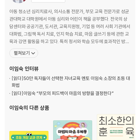
그야말로 놀라운 5살을 만나다
아동 청소년 심리치료사, 의사소통 전문가, 부모 교육 전문가로 성균
아이의 첫 공부는 부모에게 달려 있다
관대학교 대학원에서 아동 심리와 어린이 책을 공부했다. 전국의 상
부모가 이미 결정해버린 아이의 공부 태도
담센터와 공공기관, 도서관, 교육지원청, 기업 등 여러 사회 기관에서
아이의 첫 공부, 왜? 무엇을? 어떻게?
대화법, 그림책 독서 치료, 인지 학습 치료, 마음 글쓰기 등에 관한 교
공부를 시키는 걸까, 학대를 하는 걸까?
육과 강연 활동을 하고 있다. 특히 정서와 학습 모두에 효과적인 방법
을 연구 개발하는 중이며, 현재 한국독서치료학회 이사, 맑은숲아동
펼쳐보기
4~7세에게 꼭 필요한 정서와 인지 발달의 균형
청소년상담센터 소장을 맡고 있다. 독서문화진흥 유공 국무총리표창
평생 공부를 좌우하는 비인지 능력(feat. 페리 유치원 프로젝트)
(2017)을 수상하였으며, 저서 『0~3세 육아, 그림책에 답이 있습니
이임숙
인터뷰
“뭘 하고 싶니?”에서 “하려고 했던 걸 다 했니?”까지
다』(2025), 『이임숙의 결국 잘되는
공부 잠재력을 깨우는 마음의 도구 프로그램
[읽다]
50만 독자들이 선택한 자녀교육 멘토 이임숙 소장의 초등 대
화법
4~7세 아이의 발달을 결정짓는 3가지 마법의 열쇠
[읽다]
이임숙 “부모의 피드백이 마음의 방향을 결정한다”
아이의 발달을 위한 마법의 열쇠 I. 지식
이임숙
의 다른 상품
STEP 01 4~7세 공부에 꼭 필요한 2가지 지식
9세에서 4~7세의 모습이 보인다
배경지식과 암묵지식