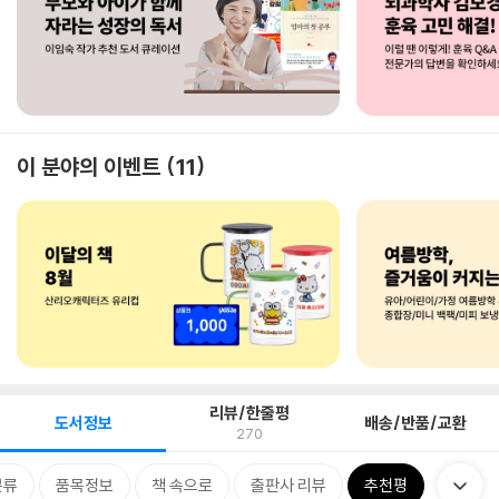
이 분야의 이벤트
11
리뷰/한줄평
도서정보
배송/반품/교환
270
분류
품목정보
책 속으로
출판사 리뷰
추천평