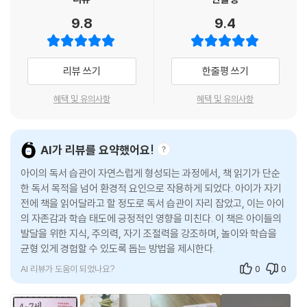
정서에까지도 문제가 발생하게 된다.
서 또 하나의 세상을 만들 수 있길 바라는 모든 어머니와 아버지에게 이 책
“지식, 주의력, 자기 조절력이 아이를 빛나게 한다!”
---「Part 3 - STEP 01 4~7세 공부에 꼭 필요한 주의력 - 집중력이 좋은
을 추천한다. 그리고 지금까지도 내가 힘들 때면 언제든지 돌아갈 수 있는
9.8
9.4
4~7세, 아이의 정서와 인지 발달을 키우는 결정적 시기
아이? 주의력은 나쁜 아이?」중에서
세상을 만들어준 나의 어머니와 아버지에게 감사를 표한다.
이 시기를 지나는 부모들이 꼭 읽어야 할 단 한 권의 육아 지침서
- 아들 (31세, 영재교육원 연구원)
4세 즈음부터 전두엽이 급격히 발달하면서 목표 지향 의식과 주의 집중,
리뷰 쓰기
한줄평 쓰기
4~7세 아이의 부모는 아이를 잘 키우기 위해 반드시 한 가지 기준을 세워
그리고 더 큰 보상을 얻기 위한 만족 지연 등의 조절력이 생기고 의도적 통
야 한다. 바로 정서와 인지의 균형 발달이다. 어려운 수학 문제를 척척 풀지
제가 가능해진다. 여기서 중요한 것은 4세부터는 자기 조절력을 충분히 배
혜택 및 유의사항
혜택 및 유의사항
만 독불장군인 4세 아이, 밝고 예의가 바르지만 친구들이 다 아는 것을 혼
울 수 있다는 점이다. 그러므로 이때부터 제대로 된 훈련이 꼭 필요하다. 이
자만 모르는 7세 아이… 이렇게 불균형이 일어나면 부모는 혼란스럽다. 아
를 안다면 어리니까 다 괜찮다는 식으로 아이의 행동을 허용해선 안 된다
이의 부족한 점만이 커 보여 마음이 균형을 잃고 한쪽으로 치우치기 시작
는 사실을 깨달을 수 있다. 4~7세는 언어 발달이 이뤄지고 사회화에 의한
AI가 리뷰를 요약했어요!
한다. 주변에 휩쓸려 한글, 영어, 수학 등을 가르치는 쪽으로 쏠리기도 하
자기 조절력이 빠르게 발달하는 시기다. 그리고 일상생활에서 목표 지향적
고, 공부보다는 건강하고 행복하게 자라는 것이 더 중요하다고 생각해 일
아이의 독서 습관이 자연스럽게 형성되는 과정에서, 책 읽기가 단순
행동이 두드러지게 나타난다. 따라서 자신이 원하는 것을 얻기 위해 충동
부러 놀게 내버려두기도 한다.
한 독서 목적을 넘어 환경적 요인으로 작용하게 되었다. 아이가 자기
을 억제하고 상황에 맞게 감정을 조절하는 능력을 키워나가야 한다. 떼쓰
전에 책을 읽어달라고 할 정도로 독서 습관이 자리 잡았고, 이는 아이
는 방식으로 원하는 것을 얻는 데 익숙해지는 일은 없어야 한다. 만약 아이
의 자존감과 학습 태도에 긍정적인 영향을 미친다. 이 책은 아이들의
그러나 이처럼 편중된 육아 신념이 궁극적으로 아이의 정서와 인지 발달에
의 떼쓰기에 부모가 휘말린다면 다시 자기 조절력을 키우기 위해 한참을
발달을 위한 지식, 주의력, 자기 조절력을 강조하며, 놀이와 학습을
불균형을 일으켜 결국엔 전혀 예상치 못한 문제가 발생하게 된다는 사실을
되돌아와야만 한다.
균형 있게 경험할 수 있도록 돕는 방법을 제시한다.
알아야 한다. 경쟁 때문에 공부를 시켜야 하는 것이 아니라, 아이의 안정된
---「Part 4 - STEP 02 자기 조절력이 가진 힘 - 자기 조절력과 공부의 상
정서와 인지 능력의 발달을 위한 공부가 필요하다는 의미다. 즉, 안정된 정
AI 리뷰가 도움이 되었나요?
0
0
관관계」중에서
서를 기반으로 배움이 본격적으로 이뤄지는 결정적 시기가 바로 4~7세이
며, 저자는 이 시기 아이들이 정서와 인지를 균형적으로 발달시키려면 ‘지