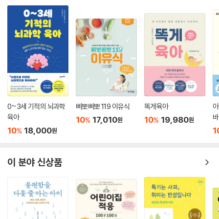
0~3세 기적의 뇌과학
삐뽀삐뽀 119 이유식
똑게육아
아
육아
바
10
17,010
10
19,980
%
%
원
원
10
18,000
1
%
원
이 분야 신상품