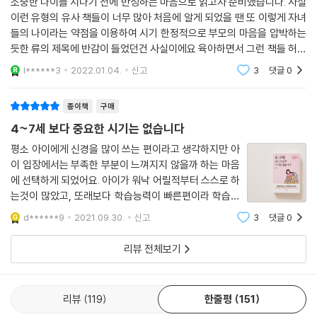
소중한 나이를 지나기 전에 반성하는 마음으로 읽고자 준비했습니다. 사실
달은 아무리 힘든 상황을 맞닥뜨려도 충분히 해결할 수 있다는 긍정적인
이런 유형의 유사 책들이 너무 많아 처음에 알게 되었을 땐 또 이렇게 자녀
정서로 이어지는 것이다.
들의 나이라는 약점을 이용하여 시기 한정적으로 부모의 마음을 압박하는
듯한 류의 제목에 반감이 들었던건 사실이에요 육아하면서 그런 책들 허다
“4~7세 아이의 지식, 주의력, 자기 조절력을 키우고 싶다면?”
하게 봤쟎아요 배속의 10개월이 얼마나 중요한지... 뇌는 태어나서 1년 내
l******3
2022.01.04.
신고
3
댓글
0
“4~7세 아이와 즐겁게 놀면서 국어, 수학, 영어 공부를 하고 싶다면?”
좌우된
놀이법, 독서법, 대화법, 심리 기법, 공부법… 곧바로 실천 가능한 75가지
종이책
구매
방법 수록
4~7세 보다 중요한 시기는 없습니다
이 책은 4~7세 아이를 둔 부모라면 누구나 꼭 읽어야 할 책이다. 특히 4~
평소 아이에게 신경을 많이 쓰는 편이라고 생각하지만 아
7세 아이에게 어떻게 공부를 시켜야 할지 궁금한 부모, 아이와 좋은 관계
이 입장에서는 부족한 부분이 느껴지지 않을까 하는 마음
를 유지하면서 공부의 첫 단추를 잘 꿰고 싶은 부모에게 강력 추천한다. 4
에 선택하게 되었어요. 아이가 워낙 어릴적부터 스스로 하
~7세는 아이의 정서와 인지 발달을 키우는 결정적 시기이자 공부에 대한
는것이 많았고, 또래보다 학습능력이 빠른편이라 학습적
첫 감정, 즉 공부 정서가 형성되는 시기로 이때 부모가 무엇을 알고 육아에
인 부분에는 걱정이 없었지만 한 살씩 자람에 따라 아이
d******9
2021.09.30.
신고
3
댓글
0
스스로 감정을 조절하는 능력과 해소하는 능력을 필요로
적용하느냐에 따라 가깝게는 아이의 학교생활이, 더 나아가서는 아이의 미
했는데 이 도서 덕분에 많은 도움이
래가 달라질 수 있기 때문이다. 책 속에는 저자가 4~7세 아이의 정서와 인
리뷰 전체보기
지의 균형 발달에 꼭 필요하다고 강조한 3가지 마법의 열쇠인 지식, 주의
력, 자기 조절력을 키우는 여러 가지 방법뿐만 아니라 최소한의 노력으로
최대한의 효과를 거둘 수 있는 국어, 수학, 영어 공부법, 그리고 코로나19
리뷰
119
한줄평
151
이후의 사정까지 고려한 신체 놀이 방법까지 알차게 담겨 있다.