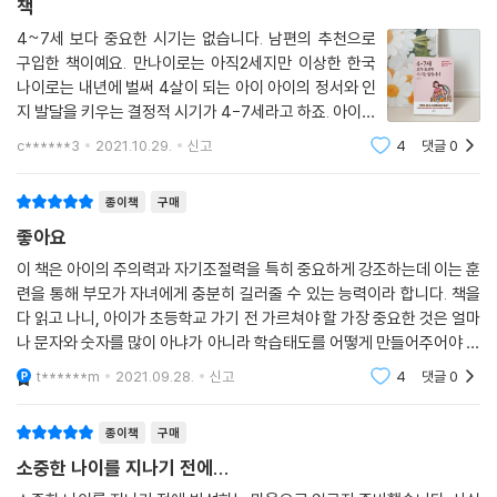
가 있지만, 4~7세 부모는 우선 4가지 주의력에 신경을 써야 한다. 필요한
책
자극에 주의를 기울이는 시각적·청각적 초점 주의력, 더 놀고 싶지만 해야
4~7세 보다 중요한 시기는 없습니다. 남편의 추천으로
하는 과제로 주의를 돌려 집중하는 전환 주의력, 일정 시간 주의를 유지해
구입한 책이예요. 만나이로는 아직2세지만 이상한 한국
과제를 끝까지 완수하기 위한 지속 주의력, 수업에 집중할 때 다른 주변 자
나이로는 내년에 벌써 4살이 되는 아이 아이의 정서와 인
극을 억제할 수 있는 선택 주의력이다. 아이가 커갈수록 일상생활과 공부
지 발달을 키우는 결정적 시기가 4-7세라고 하죠. 아이의
에서 가장 많이 발생하는 것이 주의력 문제다. 책을 읽거나 놀다가도 부모
빛나는 순간을 놓치지 않기 위해 열심히 읽고 있어요. 아
c******3
2021.10.29.
신고
4
댓글
0
이의 가장 눈부신 시기인 4~7세에 부모가 가장 먼저 무
님이나 선생님이 부르면 곧바로 쳐다보는 아이, 무언가를 하고 있을 때 친
엇을 생각하고 또 해야 할지 육아 및 아이
구가 놀자고 하면 “이거 끝나고 놀자”라고 말할 줄 아는 아이로 크는 힘은
종이책
구매
주의력에서 나온다는 사실을 기억해야 한다.
좋아요
[마법의 열쇠 III. 자기 조절력]
이 책은 아이의 주의력과 자기조절력을 특히 중요하게 강조하는데 이는 훈
련을 통해 부모가 자녀에게 충분히 길러줄 수 있는 능력이라 합니다. 책을
자기 조절력은 자존감, 자기 효능감, 사회성, 끈기와 인내, 회복 탄력성을
다 읽고 나니, 아이가 초등학교 가기 전 가르쳐야 할 가장 중요한 것은 얼마
모두 포함하는 가장 강력한 능력으로, 스트레스를 받거나 과제가 어렵다고
나 문자와 숫자를 많이 아냐가 아니라 학습태도를 어떻게 만들어주어야 하
생각되는 순간에 자신의 감정을 조절해서 보다 현명한 선택을 하는 힘이기
느냐, 즉 공부정서를 어떻게 부모가 잘 형성해주어야 하는가 인 것 같습니
도 하다. 자기 조절력은 4~7세 아이의 발달을 위한 마법의 열쇠 3가지 중
t******m
2021.09.28.
신고
4
댓글
0
다. 잘 읽었
정서와 가장 맞닿아 있다. 한창 그림을 그리는 중인 아이에게 친구가 놀자
고 한다. 이때 아이는 그림도 완성하고 싶고, 친구와 놀고도 싶은 마음을 잘
종이책
구매
조절해 “좀 기다려줄래?(그림을 완성하고 싶은 마음) 이거 다 하고 너랑
소중한 나이를 지나기 전에...
놀게(친구와 놀고 싶은 마음)”라고 이야기한다. 이처럼 자기 조절력의 발