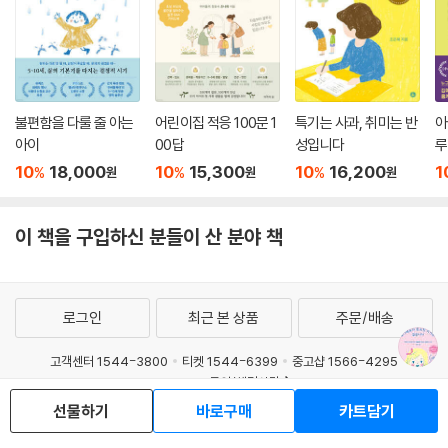
불편함을 다룰 줄 아는
어린이집 적응 100문 1
특기는 사과, 취미는 반
아
아이
00답
성입니다
루
10
18,000
10
15,300
10
16,200
1
%
%
%
원
원
원
이 책을 구입하신 분들이 산 분야 책
로그인
최근 본 상품
주문/배송
고객센터 1544-3800
티켓 1544-6399
중고샵 1566-4295
eBook 1:1문의/채팅상담
선물하기
바로구매
카트담기
예스이십사(주) 사업자 정보
이용약관
개인정보처리방침
청소년보호정책