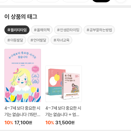
이 상품의 태그
#퀄리티타임
#올해의책
#인생은타이밍
#공부잘하는방법
#아동발달
#언어발달
#자녀교육
4~7세 보다 중요한 시
4~7세 보다 중요한 시
기는 없습니다 (15만
기는 없습니다 + 엄마
부 기념 에디션)
의 말 공부
10
17,100
10
31,500
%
%
원
원