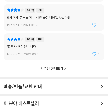
· 영어: 영어와 친해지는 공부법 3가지
· 평생 공부력의 기반을 만드는 신체 놀이법
종이책
구매
6세 7세 부모들이 보시면 좋은내용일것같아요.
이 책이 가진 최고의 장점은 아이의 가장 눈부신 시기인 4~7세에 부모가
가장 먼저 무엇을 생각하고 또 해야 할지 육아 및 아이의 공부에 관한 가치
k*****4
2021.09.26.
3
관을 바로잡아준다는 데 있다. 그래서 부모가 더 이상 걱정과 불안 속에서
헤매지 않게, 무엇이 더 중요한지를 깨닫고 육아의 큰 그림을 기꺼이 그릴
종이책
구매
수 있게 해준다. 따라서 이 책은 아이가 4세인 부모에게는 축복, 5세인 부
모에게는 행운, 6세인 부모에게는 다행, 7세인 부모에게는 천운과도 같은
좋은 내용이었습니다
그야말로 육아의 필독서가 되어줄 것이다.
b******1
2021.09.05.
3
한줄평 전체보기
배송/반품/교환 안내
이 분야 베스트셀러