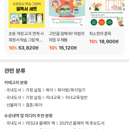
STEP 02 배경지식과 암묵지식이 가진 힘
암묵지식_ 4~7세 시기는 놀이도 공부다
배경지식_ 공부력을 발달시키는 밑거름
배경지식과 암묵지식이 만나면 벌어지는 일
캐릭터 이름 외우기를 공부로 연결시키려면
초등 개정 교과 연계 사
고민을 말해 봐! 마법의
최소한의 훈육
회정서 학습 그림책 세
마음 우체통
10
18,900
%
원
트
STEP 03 지식을 키우는 최고의 방법, 놀이와 독서
10
53,820
10
15,120
%
%
원
원
배경지식+암묵지식=통합적 지식(feat. 17살에 자동차를 만든 아이)
놀이의 무한한 영향력
통합적 지식을 키우는 10가지 놀이 방법
관련 분류
독서의 무한한 영향력
통합적 지식을 키우는 10가지 독서 방법
카테고리 분류
국내도서
가정 살림
육아
육아법/육아일기
Part 3 아이의 발달을 위한 마법의 열쇠 II. 주의력
국내도서
가정 살림
자녀교육
자녀교육일반
선물하기
결혼/육아
STEP 01 4~7세 공부에 꼭 필요한 주의력
수상내역 및 미디어 추천 분류
집중력과 주의력은 다르다
집중력이 좋은 아이? 주의력은 나쁜 아이?
국내도서
YES24 올해의 책
2021년 올해의 책 후보도서