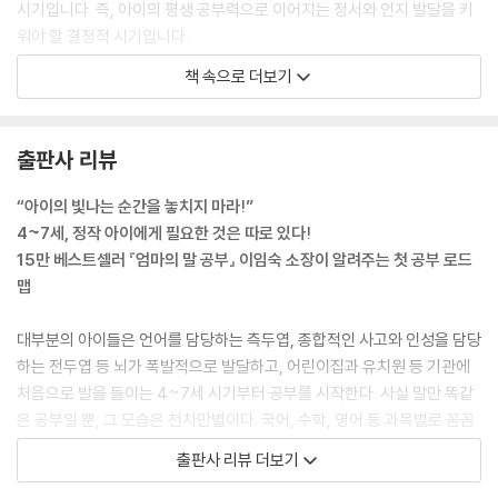
시기입니다. 즉, 아이의 평생 공부력으로 이어지는 정서와 인지 발달을 키
5세부터 7세까지, 2년 사이에 벌어진 일
워야 할 결정적 시기입니다.
20년 공부를 위해 4~7세 때 갖춰야 할 준비물
---「프롤로그 - 아이의 4~7세 시기로 돌아갈 수만 있다면」중에서
지금 아이에게 필요한 것, 자기 조절력
책 속으로 더보기
안정된 정서를 기반으로 배움이 본격적으로 시작되는 시기가 4세 즈음이
STEP 02 자기 조절력이 가진 힘
다. 세상을 탐색하며 알고자 하는 욕구가 무척 강해지고, 하나씩 새로운 걸
자기 조절력과 두뇌 발달의 상관관계
출판사 리뷰
배울 때마다 뿌듯해한다. 그러니 이 시기에 아이에게 한글과 수학을 가르
자기 조절력을 키우는 방법_애착과 신뢰감, 한계와 통제
치고, 영어를 몇 문장이라도 자연스럽게 말하는 능력을 키워주고 싶다는
자기 조절력과 공부의 상관관계
“아이의 빛나는 순간을 놓치지 마라!”
부모의 바람은 적절하고 바람직하다. 다만, 중요한 전제 조건이 있다. 정서
4~7세, 정작 아이에게 필요한 것은 따로 있다!
자존감뿐만 아니라 공부 자존감도 키우는 방법이어야 한다. 잘 놀면서 좋
STEP 03 자기 조절력을 키우는 최고의 방법, 놀이와 심리 기법
15만 베스트셀러 『엄마의 말 공부』 이임숙 소장이 알려주는 첫 공부 로드
은 인성과 사회성은 물론 공부력도 발달시켜야 하는 것이다.
감정을 건강하게 해소하고 치유하는 자기 조절력 놀이 7가지
맵
---「Part 1 - 4~7세 부모의 가장 큰 고민 - 오늘도 부모는 혼란스럽다」중
자기 조절력을 키우는 5가지 공부 방법
에서
부모를 위한 7가지 자기 조절력 심리 기법
대부분의 아이들은 언어를 담당하는 측두엽, 종합적인 사고와 인성을 담당
다시 한번 놀라운 5살을 만나다
하는 전두엽 등 뇌가 폭발적으로 발달하고, 어린이집과 유치원 등 기관에
4~7세 시기에 습득하는 지식은 생각보다 매우 중요한 역할을 한다. 알게
처음으로 발을 들이는 4~7세 시기부터 공부를 시작한다. 사실 말만 똑같
된 하나의 지식이 그다음 지식을 받아들이는 데 연결 다리 역할을 해주기
Part 5 4~7세 공부, 지금 시작합니다
은 공부일 뿐, 그 모습은 천차만별이다. 국어, 수학, 영어 등 과목별로 꼼꼼
때문이다. 아이의 지식 축적 과정을 살펴보면, 기존의 지식이 있어야 새로
하게 스케줄을 짜서 공부시키는 부모도 있고, 이때는 노는 게 공부라며 아
출판사 리뷰 더보기
제공되는 지식과 결합해 더 넓게 확장되어 기억 속에 저장된다. 만약 전혀
마법의 열쇠를 활용한 4~7세 국어 공부력 키우기
무것도 가르치지 않고 그저 놀게 내버려두는 부모도 있다. ‘이렇게 가르치
들어본 적이 없는 지식이라면 그것이 아이의 두뇌에 자리 잡기 위해서는
4~7세 국어 공부, 한글 깨치기를 넘어서려면