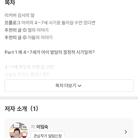
목차
리커버 감사의 말
프롤로그
아이의 4~7세 시기로 돌아갈 수만 있다면
추천의 글 ①
딸의 이야기
추천의 글 ②
아들의 이야기
Part 1 왜 4~7세가 아이 발달의 결정적 시기일까?
4~7세 부모의 가장 큰 고민
오늘도 부모는 혼란스럽다
공부 내용보다는 공부 정서가 먼저다
목차 더보기
공부에 대한 부모의 고정 관념
아이 공부를 위해 부모가 꼭 갖춰야 할 능력 5가지
저자 소개
1
잘못된 공부의 시작이 아이를 망친다
느리다고 혼나다가 상처받은 아이
가르칠수록 짜증 내고 공격성이 강해지는 아이
저
이임숙
공부 스트레스를 준 적이 없는데 자신감이 부족한 아이
관심작가 알림신청