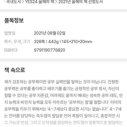
주의력이 부족한 선천적 이유
국내도서
YES24 올해의 책
2021년 올해의 책 선정도서
주의력이 부족해지는 후천적 요인
품목정보
STEP 02 주의력이 가진 힘
4~7세 아이는 어떻게 주의력을 키워야 할까?
발행일
2021년 08월 02일
부모가 꼭 알아야 할 4가지 주의력
아이의 행동과 주의력의 상관관계
쪽수, 무게, 크기
328쪽 | 442g | 145*210*20mm
아이의 정서와 주의력의 상관관계
ISBN13
9791190776820
부모가 꼭 알아야 할 주의력 십계명
STEP 03 주의력을 키우는 최고의 방법, 대화법과 놀이
책 속으로
부모가 꼭 실천해야 할 4가지 심리적 대화법
제가 강조하는 공부력이란 공부 실력만을 말하는 것이 아닙니다. 진정한
부모와 아이가 함께하는 주의력 놀이의 힘
공부력은 공부를 좋아하고 배우기를 즐기는 긍정적인 공부 정서, 자신이
듣는 힘을 키우는 청각 주의력 놀이 10가지
잘할 수 있다는 공부 자존감, 어려워도 끝까지 해내는 성숙한 공부 태도, 인
보는 힘을 키우는 시각 주의력 놀이 10가지
지 능력과 비인지 능력을 모두 아우르는 ‘공부하는 힘’을 말합니다. 아이의
공부력을 키우기 위해서는 ‘4~7세보다 중요한 시기는 없습니다’. 4~7세
Part 4 아이의 발달을 위한 마법의 열쇠 III. 자기 조절력
는 언어를 담당하는 측두엽의 발달로 언어 폭발이 일어나고, 종합적인 사
고 기능과 인성, 그리고 도덕성을 담당하는 전두엽이 집중적으로 발달하는
STEP 01 자기 조절력 없이는 공부도 없다