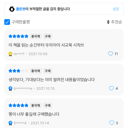
클린봇
이 부적절한 글을 감지 중입니다.
설정
[마법의 열쇠 I. 지식]
· 통합적 지식을 키우는 놀이법 10가지
구매한줄평
추천순
· 통합적 지식을 키우는 독서법 10가지
종이책
구매
[마법의 열쇠 II. 주의력]
이 책을 읽는 순간부터 우리아이 사교육 시작쓰
· 아이의 주의력을 키우는 부모의 심리 대화법 4가지
· 듣는 힘을 키우는 청각 주의력 놀이법 10가지
m***1
2021.10.06.
11
· 보는 힘을 키우는 시각 주의력 놀이법 10가지
종이책
구매
[마법의 열쇠 III. 자기 조절력]
생각보다, 기대보다는 이미 알려진 내용들이었습니다
· 감정을 해소하고 치유하는 자기 조절력 놀이법 7가지
· 자기 조절력을 키우는 공부법 5가지
b*******e
2021.10.10.
4
· 부모를 위한 자기 조절력 심리 기법 7가지
종이책
구매
[4~7세 아이를 위한 공부법]
평이 너무 좋길래 구매했습니다
· 국어: 한글을 깨치는 공부법 3가지
· 수학: 수 감각는 키우는 공부법 5가지
5****4
2021.10.14.
3