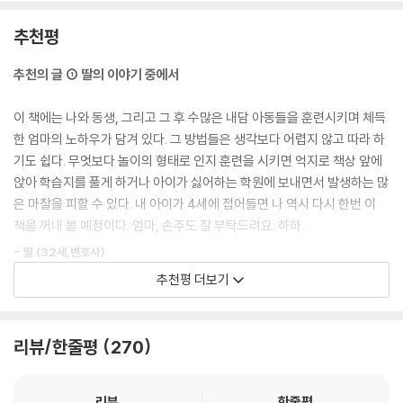
면 잘하겠지’의 덫에 걸리거나 ‘놀게 내버려둬도 괜찮겠지’의 함정에 빠져
수십 수백 번 이상 듣고 습득하는 과정이 필요할 것이다. 반면에 이미 알고
한글을 가르치는 3가지 방법
있는 셈이다.
추천평
있는 지식과 연관된 정보는 쉽게 연결되고 통합되어 새로운 지식으로 자리
잡는 일이 매우 수월할 것이다. 그러므로 4~7세 아이의 부모는 아이의 인
마법의 열쇠를 활용한 4~7세 수학 공부력 키우기
부모라면 누구나 아이가 재미있게 놀고 즐겁게 공부하면서 커가길 바란다.
추천의 글 ① 딸의 이야기 중에서
지 발달에 도움이 되는 공부가 무엇인지, 더 나아가 삶 전체에 도움이 되는
4~7세 수학 공부, 수 감각이 최우선이다
하지만 놀이와 공부에 대한 이분법적 사고는 놀이와 공부를 양극단으로 몰
지식이 무엇인지 제대로 알아야 한다. 만약 지식이 필요하다면 어떤 지식
수 감각을 키우며 수학을 가르치는 5가지 방법
아 둘 중 하나의 선택을 강요하는 현실이 되어버렸다. 15만 베스트셀러 『엄
이 책에는 나와 동생, 그리고 그 후 수많은 내담 아동들을 훈련시키며 체득
이 필요한지 알고 나서 아이의 공부를 시작해야 한다.
수학적 흥미와 실력을 모두 잡는 보드게임
마의 말 공부』를 펴내 대한민국 부모들의 따뜻하고 단단한 육아 멘토로 자
한 엄마의 노하우가 담겨 있다. 그 방법들은 생각보다 어렵지 않고 따라 하
---「Part 2 - STEP 01 4~7세 공부에 꼭 필요한 2가지 지식 - 배경지식
리매김한 이임숙 소장은 4~7세 아이가 제대로 놀지도 못하고 즐겁게 공
기도 쉽다. 무엇보다 놀이의 형태로 인지 훈련을 시키면 억지로 책상 앞에
과 암묵지식」중에서
마법의 열쇠를 활용한 4~7세 영어 공부력 키우기
부하는 방법도 배우지 못하는 안타까운 모습으로 변해가는 걸 보면서 『4~
앉아 학습지를 풀게 하거나 아이가 싫어하는 학원에 보내면서 발생하는 많
4~7세 영어 공부, 충분히 재미있게 할 수 있다
7세보다 중요한 시기는 없습니다』를 더 이상 미루지 못하고 집필하게 되
은 마찰을 피할 수 있다. 내 아이가 4세에 접어들면 나 역시 다시 한번 이
주의력은 크게 시각 주의력과 청각 주의력으로 나뉘고, 그 기능은 대표적
영어 유치원을 이기는 간단한 생활 대화
었다.
책을 꺼내 볼 예정이다. 엄마, 손주도 잘 부탁드려요. 하하.
인 5가지 유형으로 분류된다. 필요한 자극에 반응하고 관심을 집중하는 초
영어 동요로 하는 세상에서 가장 즐거운 영어 공부
점 주의력, 여러 자극 중에서 한 가지 자극에만 관심을 기울일 수 있는 선택
- 딸 (32세,변호사)
영어 그림책 읽어주기는 읽기 전 활동이 전부다
이 책에는 저자가 두 아이의 엄마로 살아온 30여 년, 마음 아픈 아이들을
주의력, 한 가지 자극에 대해서만 관심을 계속해서 기울이는 지속 주의력,
추천평 더보기
치유해온 20여 년의 경험과 깨달음이 고스란히 담겨 있다. 4~7세 아이의
한 가지 과제에서 다른 과제로 주의를 옮기는 전환 주의력, 그리고 동시에
평생 공부력의 기반을 만드는 4~7세 신체 놀이
추천의 글 ② 아들의 이야기 중에서
발달을 좌우하는 3가지 마법의 열쇠인 지식, 주의력, 자기 조절력을 다룬
한가지 이상의 자극에 관해 관심을 분배하는 능력인 분할 주의력이다. 이
내용과 생생한 사례, 놀이법, 독서법, 공부법 등 총 75가지의 다양한 실천
중 분할 주의력을 제외한 4가지 주의력은 4~7세 시기부터 꼭 발달시켜야
부모에게 아이는 축복받은 작은 씨앗이다. 작은 씨앗에게 부모는 세상의
리뷰/한줄평
270
법, 마음을 다독이는 저자만의 따스한 공감이 4~7세 부모의 걱정과 불안,
한다. 주의력의 기능 중 어느 하나도 부족하면 주의 분산, 주의 지속, 주의
전부다. 엄마와 아빠의 미소는 씨앗을 찬란하게 비춰주는 태양이고, 따뜻
그리고 궁금증을 기꺼이 해소시키고 앞으로 나아갈 방향을 알려줄 것이다.
전환 문제가 발생할 수 있고, 정보 처리 속도가 느려져 아이의 공부와 공부
한 말은 씨앗을 감싸주는 포근한 바람이다. 축복받은 작은 씨앗이 성장해
리뷰
한줄평