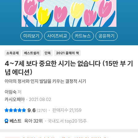
미리보기
사이즈비교
카드뉴스
공유하기
소득공제
베스트셀러
단독
2021 올해의 책
4~7세 보다 중요한 시기는 없습니다 (15만 부 기
념 에디션)
아이의 정서와 인지 발달을 키우는 결정적 시기
이임숙
저
카시오페아
2021.08.02.
9.6
판매지수
21,159
270
베스트
육아
32위
국내도서 top20 15주