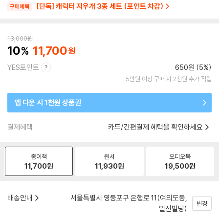
[단독] 캐릭터 지우개 3종 세트 (포인트 차감)
구매혜택
13,000
원
10
11,700
YES포인트
650원 (5%)
5만원 이상 구매 시 2천원 추가 적립
앱 다운 시 1천원 상품권
결제혜택
카드/간편결제 혜택을 확인하세요
종이책
원서
오디오북
11,700
원
11,930
원
19,500
원
배송안내
서울특별시 영등포구 은행로 11(여의도동,
변경
일신빌딩)