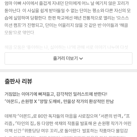
엄마 아빠 사이에서 즐겁게 지내던 단미에게 어느 날 예기치 않은 꼬리가
내가 나를 부끄러워하고 미워한다면 이 세상 누가 나를 사랑해 줄 수 있을
돋아난다. 이 사실을 쉽게 받아들일 수 없는 단미는 평소와 다른 자신의 모
까?
습에 실망하며 당황한다. 한편 학교에선 매년 전통적으로 열리는 ‘으스스
--- p.147
미션 캠프’가 진행되고, 단미는 어울리지 않을 것 같은 반 아이들과 ‘해골
모둠’으로 엮인다.
너한테 전부 다 말해 줄 수는 없지만, 나는 너랑 닮은 애가 맞나 봐. 내가 싫
어하는 비밀 때문에 나 자신이 싫었거든. 하지만 나를 인정해야 다른 사람
해골 모둠은 ‘좋아하는 나, 싫어하는 나’에 관해 서로 이야기 나누며 다섯
한테도 손을 뻗을 수 있다는 걸 알게 됐어
가지 펜던트를 찾아내는 미션을 수행해야 하지만, 어쩐지 처음부터 삐걱대
줄거리 더보기
--- p.151
기 시작한다. 속을 알 수 없는 친구 재이와 마음에 들지 않는 윤나, 아무 때
고 존재감을 드러내려 하는 꼬리의 정체 때문에 단미는 더욱 곤란해져 간
하지만 아직 오지 않은 미래에도 절대 변하지 않을 한 가지는 분명했다. 누
다. 과연 해골 모둠은 미션을 성공적으로 끝낼 수 있을까? 단미는 꼬리의
출판사 리뷰
가 뭐래도 난 위풍당당 여우 꼬리를 가진, 손단미라는 사실이다!
존재를 들키지 않고 무사히 캠프를 마칠 수 있을까?
--- p.161
거침없는 이야기에 빠져들고, 감각적인 일러스트에 반한다!
『아몬드』 손원평 X 『양말 도깨비』 만물상 작가의 환상적인 만남
데뷔작 『아몬드』로 80만 독자들의 마음을 사로잡으며 『서른의 반격』 『프
리즘』 『타인의 집』 등 다양한 색채의 작품을 발표해 온 손원평 작가가 어린
이책 신간 『위풍당당 여우 꼬리』로 돌아왔다. 발표하는 작품마다 몰입감