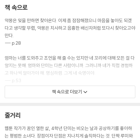
책 속으로
악몽은 잊을 만하면 찾아온다. 이제 좀 잠잠해졌으니 마음을 놓아도 되겠
다고 생각할 무렵, 악몽은 치사하고 음흉한 배신자처럼 또다시 찾아오고야
만다.
--- p.28
엄마는 너를 도와주고 조언을 해 줄 수는 있지만 네 꼬리에 대해 모든 걸 다
알지는 못해. 엄마와 단미는 다른 사람이니까. 그러니까 네가 직접 경험하
고 하나씩 알아가야 해. 명심하렴. 그게 네 숙명이야.
--- p.53
책 속으로 더보기
네가 피하려고 하면 할수록 비밀은 널 더 괴롭힐 거야.
--- p.84
줄거리
넌 선택할 수 있어. 나와 사이좋은 친구가 될 건지, 아니면 나를 미워하면서
살아가게 될 건지.
웹툰 작가가 꿈인 열한 살, 4학년 단미는 비오는 날과 공상하기를 좋아하
--- p.145
는 평범한 소녀다. 장점이자 단점은 지나치게 솔직하다는 것. 단짝 루미와