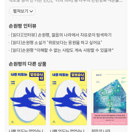
적으로 정이 안 가는 인간」, 「너의 의미」 등 다수의 단편영화 각본을
쓰고 연출했다. 첫 장편소설 『아몬드』로 제10회 창비청소년문학상을
펼쳐보기
수상하여 등단했다. 두 번째 장편소설 『서른의 반격』으로 제5회 제주
4·3평화문학상을, 『아몬드』 『서른의 반격』으로 일본 서점대상을 수
손원평
인터뷰
상했다. 이외 장편소설 『프리즘』, 소설집
[읽다]
[인터뷰] 손원평, 젊음의 나라에서 자유로이 탐색하기
[읽다]
손원평 소설가 "위로보다는 응원을 하고 싶어요"
[읽다]
손원평 “이해할 수 없는 사람도 계속 사랑할 수 있을까”
손원평
의 다른 상품
나쁜 의도는 없었습니
나쁜 의도는 없었습니
젊음의 나라