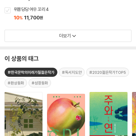
위풍당당 여우 꼬리 4
10
11,700
%
원
더보기
이 상품의 태그
#한국문학의미래가될젊은작가
#독서지도안
#2020젊은작가TOP5
#환상동화
#성장동화