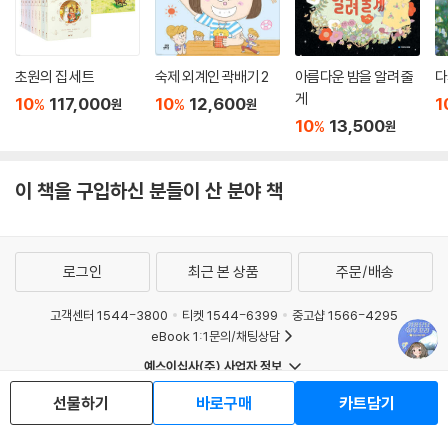
초원의 집 세트
숙제 외계인 곽배기 2
아름다운 밤을 알려 줄
다
게
10
117,000
10
12,600
1
%
%
원
원
10
13,500
%
원
이 책을 구입하신 분들이 산 분야 책
로그인
최근 본 상품
주문/배송
고객센터 1544-3800
티켓 1544-6399
중고샵 1566-4295
eBook 1:1문의/채팅상담
예스이십사(주) 사업자 정보
이용약관
개인정보처리방침
청소년보호정책
선물하기
바로구매
카트담기
PC버전
회사소개
거래처관계자께
도서홍보
광고