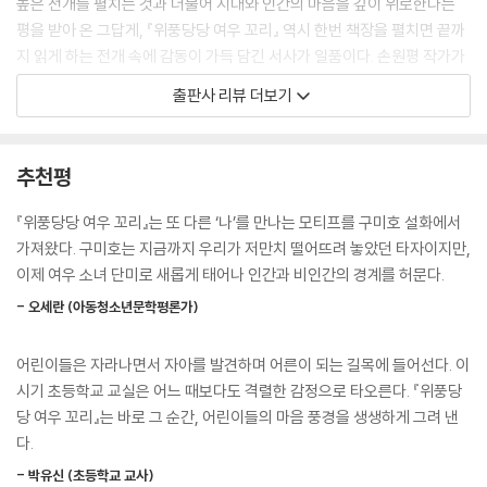
높은 전개를 펼치는 것과 더불어 시대와 인간의 마음을 깊이 위로한다는
평을 받아 온 그답게, 『위풍당당 여우 꼬리』 역시 한번 책장을 펼치면 끝까
지 읽게 하는 전개 속에 감동이 가득 담긴 서사가 일품이다. 손원평 작가가
구축한 일상 속 놀라운 구미호 판타지는 『양말 도깨비』와 『별똥별이 떨어
출판사 리뷰 더보기
지는 그곳에서 기다려』로 웹툰 독자들의 열렬한 지지를 받아 온 만물상 작
가의 그림과 만나 풍부한 색채와 감성이 살아 숨 쉬는 이미지로 재현됐다.
독자들은 손원평 작가가 처음으로 발표하는 어린이책의 세계를 따뜻하고
추천평
섬세하게 묘사된 일러스트와 함께 감상하는 기쁨을 한껏 누리게 될 것이
다.
『위풍당당 여우 꼬리』는 또 다른 ‘나’를 만나는 모티프를 구미호 설화에서
가져왔다. 구미호는 지금까지 우리가 저만치 떨어뜨려 놓았던 타자이지만,
“내가 나를 부끄러워하고 미워한다면
이제 여우 소녀 단미로 새롭게 태어나 인간과 비인간의 경계를 허문다.
이 세상 누가 나를 사랑해 줄 수 있을까?“
- 오세란 (아동청소년문학평론가)
미운 나도, 이상한 나도 사랑하는 법을 일깨우는 이야기
어린이들은 자라나면서 자아를 발견하며 어른이 되는 길목에 들어선다. 이
어린이들이 한 해 한 해 자라면서 겪는 몸과 마음의 변화는 마치 폭풍과도
시기 초등학교 교실은 어느 때보다도 격렬한 감정으로 타오른다. 『위풍당
같다. 정신없이 휘몰아치는 변화 속에 선뜻 받아들이기 힘든 자신의 모습
당 여우 꼬리』는 바로 그 순간, 어린이들의 마음 풍경을 생생하게 그려 낸
을 발견하고, 자신에게 실망해 버리기도 한다. 하지만 진실을 회피하면 고
다.
민은 눈덩이처럼 불어날 뿐이고, 부메랑처럼 되돌아올 뿐이다. 『위풍당당
여우 꼬리 1: 으스스 미션 캠프』의 핵심 사건은 어느 날 단미에게 갑자기 돋
- 박유신 (초등학교 교사)