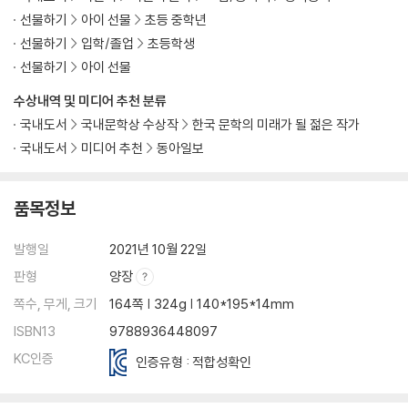
선물하기
아이 선물
초등 중학년
선물하기
입학/졸업
초등학생
선물하기
아이 선물
수상내역 및 미디어 추천 분류
국내도서
국내문학상 수상작
한국 문학의 미래가 될 젊은 작가
국내도서
미디어 추천
동아일보
품목정보
발행일
2021년 10월 22일
판형
양장
쪽수, 무게, 크기
164쪽 | 324g | 140*195*14mm
ISBN13
9788936448097
KC인증
인증유형 : 적합성확인