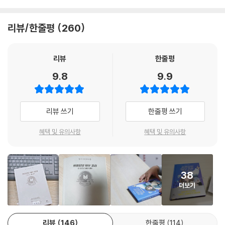
아나 버린 꼬리의 정체를 밝히는 것과 더불어, 해골 모둠 아이들이 함께 수
행하는 미션이다.
리뷰/한줄평
260
여섯 아이들은 ‘내가 좋아하는 나, 내가 싫어하는 나’라는 주제를 둘러싸고
솔직한 마음을 주고받으며 서로를 위로하는 시간을 가진다. 운동을 좋아하
리뷰
한줄평
지만 공부에는 자신 없는 아이, 남들 앞에 나설 때 행복하지만 나쁜 평가는
9.8
9.9
견디기 힘들어하는 아이, 혼자서 몰두하는 시간을 즐기지만 더 큰 일을 해
낼 수 있을지 자책하는 아이……. 단미는 자신만이 ‘별종’이고 외따로 떨어
진 존재가 아닐까 불안해하지만, 우리 모두는 타인이 모르는 약점과 비밀
리뷰 쓰기
한줄평 쓰기
을 간직하고 있음을 보여 주는 대목이다.
혜택 및 유의사항
혜택 및 유의사항
결국 단미는 ‘으스스 미션 캠프’에서의 잊을 수 없는 경험을 바탕으로 미운
나의 모습, 이상한 나의 모습을 모두 긍정하고 내 안의 또 다른 자아와 소통
하는 법을 깨우쳐 나간다. 우리는 모두 선택할 수 있다. 자기 자신과 사이좋
38
은 친구가 될지, 아니면 자기 자신을 미워하면서 살아가게 될지를 말이다.
더보기
『위풍당당 여우 꼬리』는 ‘나’에 대한 질문을 던지고 그에 대한 해답을 찾아
가는 어린이들의 곁에 머무르는 다정한 친구가 되어 줄 것이다.
“네 비밀을 비웃지 않고 이해해 줄 사람이
리뷰
146
한줄평
114