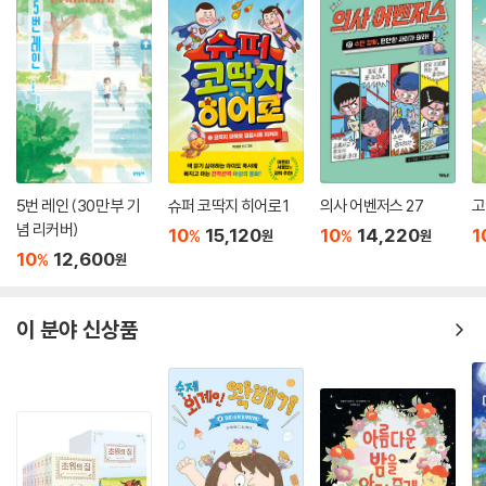
5번 레인 (30만 부 기
슈퍼 코딱지 히어로 1
의사 어벤저스 27
고
념 리커버)
10
15,120
10
14,220
1
%
%
원
원
10
12,600
%
원
이 분야 신상품