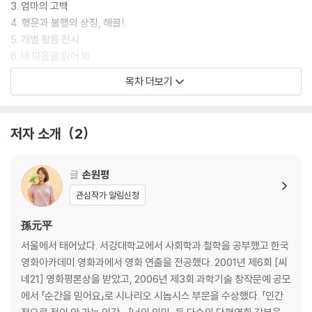
3. 엄마의 고백
4. 행운과 불행의 상징, 해골!
5. 개별 활동 전시
6. 내 마음을 읽어 봐
7. 내가 좋아하는 나, 내가 싫어하는 나
목차 더보기
8. 다섯 개의 펜던트를 찾아라!
9. 위기와 불화
10. 꼬리와의 대화
저자 소개
2
11. 진정한 캠프의 밤
단미의 편지
글
손원평
관심작가 알림신청
孫元平
서울에서 태어났다. 서강대학교에서 사회학과 철학을 공부했고 한국
영화아카데미 영화과에서 영화 연출을 전공했다. 2001년 제6회 [씨
네21] 영화평론상을 받았고, 2006년 제3회 과학기술 창작문예 공모
에서 「순간을 믿어요」로 시나리오 시놉시스 부문을 수상했다. 「인간