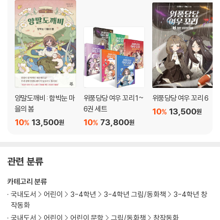
양말도깨비 : 함박눈 마
위풍당당 여우 꼬리 1~
위풍당당 여우 꼬리 6
을의 봄
6권 세트
10
13,500
%
원
10
13,500
10
73,800
%
%
원
원
관련 분류
카테고리 분류
국내도서
어린이
3-4학년
3-4학년 그림/동화책
3-4학년 창
작동화
국내도서
어린이
어린이 문학
그림/동화책
창작동화