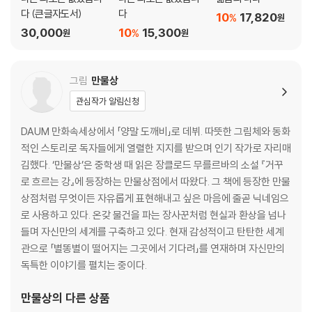
다 (큰글자도서)
다
10
17,820
%
원
30,000
10
15,300
%
원
원
그림
만물상
관심작가 알림신청
DAUM 만화속세상에서 「양말 도깨비」로 데뷔. 따뜻한 그림체와 동화
적인 스토리로 독자들에게 열렬한 지지를 받으며 인기 작가로 자리매
김했다. ‘만물상’은 중학생 때 읽은 장클로드 무를르바의 소설 『거꾸
로 흐르는 강』에 등장하는 만물상점에서 따왔다. 그 책에 등장한 만물
상점처럼 무엇이든 자유롭게 표현해내고 싶은 마음에 줄곧 닉네임으
로 사용하고 있다. 온갖 물건을 파는 장사꾼처럼 현실과 환상을 넘나
들며 자신만의 세계를 구축하고 있다. 현재 감성적이고 탄탄한 세계
관으로 「별똥별이 떨어지는 그곳에서 기다려」를 연재하며 자신만의
독특한 이야기를 펼치는 중이다.
만물상
의 다른 상품