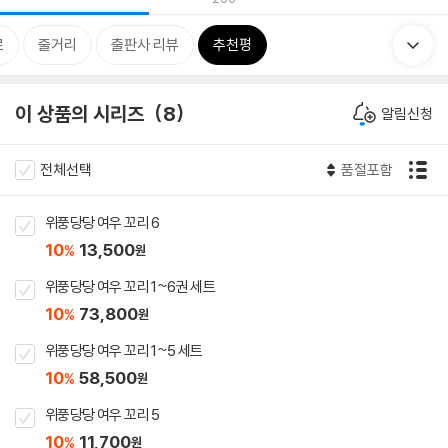
로
줄거리
출판사 리뷰
추천평
이 상품의 시리즈
8
알림신청
전체선택
품절포함
위풍당당 여우 꼬리 6
10
13,500
%
원
위풍당당 여우 꼬리 1~6권 세트
10
73,800
%
원
위풍당당 여우 꼬리 1~5 세트
10
58,500
%
원
위풍당당 여우 꼬리 5
10
11,700
%
원