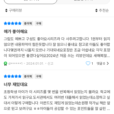
분명히, 어딘가에 한 명은 있을 거야!“
구매리뷰
추천순
온 가족이 함께 읽는 매력 만점 성장 동화
『위풍당당 여우 꼬리』에는 사춘기기가 시작되며 맞이하는 자아의 극적인
종이책
구매
변화와 더불어 친구들과 겪는 크고 작은 충돌, 그리고 엄마 아빠와의 관계
애가 좋아해요
등 부모가 아이와 함께 읽으면서 나눌 이야깃거리가 가득하다. 등장인물
그림도 예쁘고 구성도 좋아요시리즈라 다 사주려고합니다. 1권부터 읽지
사이의 역동적인 관계가 사실적이고 흥미진진하기에, 자라나는 초등학생
않으면 내용파악이 힘든듯합니다.잘 읽으니 좋네요 참고로 아들도 좋아합
자녀들이 어떤 고민을 하고 무엇을 힘들어하는지 알고 싶어 하는 부모에게
니다몇권까지 나올지 모르나 기대되네요포장은 조금 아쉽네요 각각 포장
『위풍당당 여우 꼬리』는 좋은 길잡이가 되어 줄 책이다. 가정이나 학교에
이 되어있으면 좋겠다싶어요2024년 처음 쓰는 리뷰인데요 새해복많이
서 이 책을 함께 읽으며 각자의 사례에 대입하고 대화를 나눠 본다면, 어른
받으시고 건강하세요올해도 예스24와 함께 하겠습니다글자수 표시되는
d******1
2024.01.01.
신고
1
댓글
0
들은 단미의 엄마처럼 아이의 고민을 가까이에서 듣고, 가장 가깝고도 든
기능이 추가 되었음합니다.
든한 지지자가 되어 줄 수 있을 것이다.
종이책
구매
너무 재밌대요
단미의 나머지 여덟 꼬리는 어느 순간에 등장하게 될까? 단미의 엄마는 어
떤 구미호일까? 알 수 없는 친구, 재이는 어떤 비밀을 품고 있을까? 루미와
초등학생 아이가 이 시리즈를 몇 번을 반복해서 읽었는지 몰라요. 학교에
윤나, 민재와 지안이 등 해골 모둠의 다른 친구들과 단미는 앞으로 어떤 관
도 가져가서 읽구요.도서관에서도 여러번 대출해서 읽었는데소장하고 싶
계를 이어 나가게 될까? 어린이들의 평범한 일상과 구미호 설화라는 특별
대서 이렇게 구매합니다. 아몬드도 재밌게 읽었는데손원평 작가님 책은 앞
으로 믿고 보려구요 ㅎㅎ아이들이 공감할 수 있는 포인트들을 잘 살린 책
한 판타지가 자연스럽게 어우러지는 『위풍당당 여우 꼬리』는 앞으로도 계