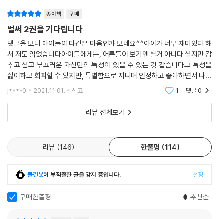
종이책
구매
벌써 2권을 기다립니다
댓글을 보니 아이들이 다같은 마음인가 보네요^^아이가 너무 재미있다 해
서 저도 읽었습니다아이들에게는, 어른들이 보기엔 별거 아니다 싶지만 감
추고 싶고 부끄러운 자신만의 특성이 있을 수 있는 것 같습니다그 특성을
싫어하고 회피할 수 있지만, 특별함으로 지니며 인정하고 좋아하면서 나를
더욱 나답게 해줄 수도 있음을 깨닫게 해주는...후속편이 나오는대로 구매
j****0
2021.11.01.
신고
1
댓글
0
각입니다^^
리뷰 전체보기
리뷰
146
한줄평
114
클린봇
이 부적절한 글을 감지 중입니다.
설정
구매한줄평
추천순