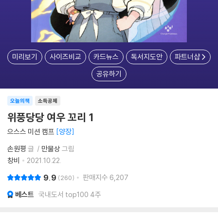
미리보기
사이즈비교
카드뉴스
독서지도안
파트너샵
공유하기
오늘의책
소득공제
위풍당당 여우 꼬리 1
으스스 미션 캠프
양장
손원평
글
만물상
그림
창비
2021.10.22.
9.9
판매지수
6,207
260
베스트
국내도서 top100 4주