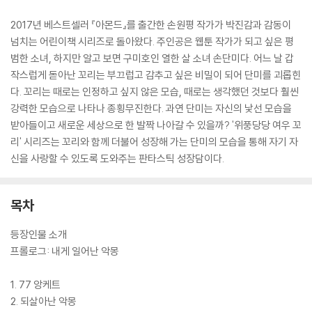
2017년 베스트셀러 『아몬드』를 출간한 손원평 작가가 박진감과 감동이
넘치는 어린이책 시리즈로 돌아왔다. 주인공은 웹툰 작가가 되고 싶은 평
범한 소녀, 하지만 알고 보면 구미호인 열한 살 소녀 손단미다. 어느 날 갑
작스럽게 돋아난 꼬리는 부끄럽고 감추고 싶은 비밀이 되어 단미를 괴롭힌
다. 꼬리는 때로는 인정하고 싶지 않은 모습, 때로는 생각했던 것보다 훨씬
강력한 모습으로 나타나 종횡무진한다. 과연 단미는 자신의 낯선 모습을
받아들이고 새로운 세상으로 한 발짝 나아갈 수 있을까? '위풍당당 여우 꼬
리' 시리즈는 꼬리와 함께 더불어 성장해 가는 단미의 모습을 통해 자기 자
신을 사랑할 수 있도록 도와주는 판타스틱 성장담이다.
목차
등장인물 소개
프롤로그: 내게 일어난 악몽
1. 77 앙케트
2. 되살아난 악몽