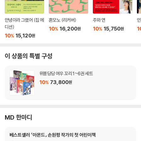
안녕이라 그랬어 (집 에
혼모노 (리커버)
주와 연
인
디션)
10
16,200
10
15,750
1
%
%
원
원
10
15,120
%
원
이 상품의 특별 구성
위풍당당 여우 꼬리 1~6권 세트
10
73,800
%
원
MD 한마디
베스트셀러 『아몬드』 손원평 작가의 첫 어린이책