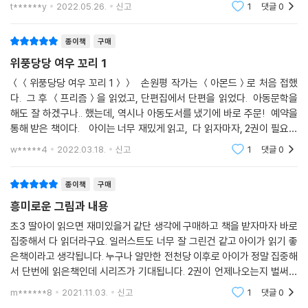
이라고 생각됩니다. 일러스트도 넘 사랑스럽구요. 앞으로도 아이들책 많이
속 출간된다.
t******y
2022.05.26.
신고
1
댓글
0
많이 써주세요. 우
종이책
구매
위풍당당 여우 꼬리 1
＜＜위풍당당 여우 꼬리 1＞＞ 손원평 작가는 ＜아몬드＞로 처음 접했
다. 그 후 ＜프리즘＞을 읽었고, 단편집에서 단편을 읽었다. 아동문학을
해도 잘 하겠구나.. 했는데, 역시나 아동도서를 냈기에 바로 주문! 예약을
통해 받은 책이다. 아이는 너무 재밌게 읽고, 다 읽자마자, 2권이 필요하
다고....^^ 작가님에게 어서 편지를 쓰자고 했다. 역시나 리뷰를 쓰는
w*****4
2022.03.18.
신고
1
댓글
0
종이책
구매
흥미로운 그림과 내용
초3 딸아이 읽으면 재미있을거 같단 생각에 구매하고 책을 받자마자 바로
집중해서 다 읽더라구요. 일러스트도 너무 잘 그린건 같고 아이가 읽기 좋
은책이라고 생각됩니다. 누구나 알만한 전천당 이후로 아이가 정말 집중해
서 단번에 읽은책인데 시리즈가 기대됩니다. 2권이 언제나오는지 벌써부
터기대하네요~ 위풍당당 여우꼬리라는 제목부터가 관심을 끌만하고 구
m******8
2021.11.03.
신고
1
댓글
0
미호가 생각나기도 합