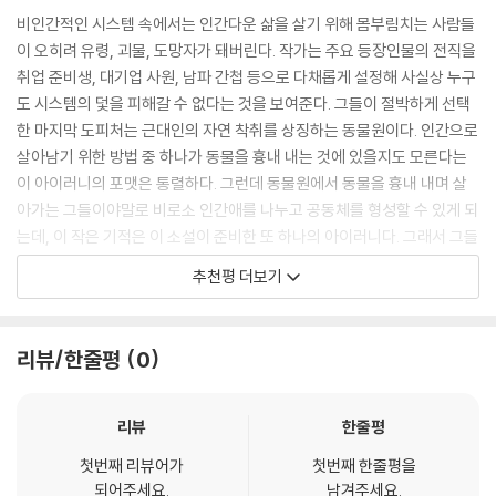
《굿바이 동물원》은 처절한 경쟁 사회에서 밀려난 주인공 김영수가 먹고살
이나 되겠냐고. 난 거의 없다고 봐. 하지만 동물원은 달라. 사람 구실은 못
비인간적인 시스템 속에서는 인간다운 삶을 살기 위해 몸부림치는 사람들
기 위해 동물원의 고릴라로 취직해 ‘진짜 고릴라’를 흉내 내며 살아가는 이
하지만 사람답게 살 수 있는 곳이 동물원이야. 웃기지? 내가 그랬잖아. 사
이 오히려 유령, 괴물, 도망자가 돼버린다. 작가는 주요 등장인물의 전직을
야기다. 회사에서 부당하게 해고됐지만, 화장실에 빈칸이 없어 마음껏 울
는 게 코미디라고. 자, 한잔해. 어때, 여기 죽여주지? --- p.225~226
취업 준비생, 대기업 사원, 남파 간첩 등으로 다채롭게 설정해 사실상 누구
지 못하고 눈만 벌게졌던 그는 한때 부업으로 마늘을 깠다. 그를 딱하게 여
도 시스템의 덫을 피해갈 수 없다는 것을 보여준다. 그들이 절박하게 선택
긴 부업 브로커 돼지엄마의 소개로 직장을 얻는데, 웬걸 고릴라 탈을 쓰라
“사는 게 참 그렇습니다. 바쁘게 살다 보면 내가 누구인지, 왜 사는지, 나는
한 마지막 도피처는 근대인의 자연 착취를 상징하는 동물원이다. 인간으로
는 얘길 듣는다. 영수는 고릴라사에서 일하는 앤 대리, 조풍년 과장, 대장
과연 어디서 와서 어디로 가는지, 사람이라면 누구나 가져야 할 이런 문제
살아남기 위한 방법 중 하나가 동물을 흉내 내는 것에 있을지도 모른다는
만딩고를 만나 그들의 기구한 사연을 하나씩 듣게 된다. 사람답게 살고 싶
들을 등한시하게 되는 경우가 많습니다. 안 그렇습니까?” --- p.240
이 아이러니의 포맷은 통렬하다. 그런데 동물원에서 동물을 흉내 내며 살
어 공무원시험을 준비하는 앤과, 역시 사람답게 살기 위해 대기업에 다니
아가는 그들이야말로 비로소 인간애를 나누고 공동체를 형성할 수 있게 되
길 포기하고 동물원에 온 조풍년, 그리고 정체불명의 남자에게 쫓기는 만
만딩고는 한 마리 고릴라로 별 탈 없이 살았다. 관람객들을 상대하며 하루
는데, 이 작은 기적은 이 소설이 준비한 또 하나의 아이러니다. 그래서 그들
딩고의 이야기까지. 작가는 그들을 통해 현대 사회의 치열한 경쟁과 성과
를 보내고, 가끔은 엠파이어스테이트빌딩에 올라가 밥벌이를 하기도 했다.
은 동물이 되어보고 나서야 다시 한 사람의 인간으로 일어설 수 있게 된다.
추천평 더보기
주의라는 어두운 현실을 꼬집고, 사람이지만 사람으로 살 수 없는 이들, 동
동료들도 생겼다. 비슷한 처지라 마음이 잘 맞았다. 비가 오나 눈이 오나 바
누구는 콩고로 날아가 동물로의 완전한 귀화를 선언하고, 누구는 재취업에
물원에 와서야 비로소 사람다운 삶을 기대하는 이들의 모습을 리얼하고 정
람이 부나 늘 함께해주는 동료들 덕분에 만딩고는 외롭지 않았다. 같이 술
성공하거나 혹은 시험에 합격하고, 또 누구는 곧 태어날 2세를 기다리며
감 있게 담아내면서, 경쾌하고도 슬픈 블랙코미디의 정수를 보여준다.
을 마시며 왁자지껄 이야기를 나눌 때는 모닥불 곁에 앉아 있는 것처럼 마
여전히 동물원에 남아 가슴을 두드리고 모형 빌딩에 오른다. 이 희망의 결
리뷰/한줄평
0
음이 따뜻했다. --- p.299
말이 얼마간 관습적이라는 사실을 부인하기 어려워서, 차라리 아이러니를
1996년 제정된 한겨레문학상은 《나의 아름다운 정원》의 심윤경, 《삼미
더 극단적으로 밀고 나갔으면 어땠을까 생각해보지만, 이 결말이 전체적으
슈퍼스타즈의 마지막 팬클럽》의 박민규, 《표백》의 장강명, 《다른 사람》의
인권? 존엄성? 오늘을 살아가는 현대인들에게는 그런 게 없다. 다 옛말이
로 경쾌한 톤을 유지하고 있는 이 소설에 잘 어울리는 것도 사실인 데다가,
리뷰
한줄평
강화길, 《체공녀 강주룡》의 박서련, 《코리안 티처》의 서수진, 《불펜의 시
다. 있는 놈과 없는 놈이 있을 뿐이다.
동시대를 살아가는 평범한 고릴라들과 함께 기꺼이 엠파이어스테이트빌
간》의 김유원 등 한국문학의 새로운 지형도를 그린 많은 작가를 배출하며
첫번째 리뷰어가
첫번째 한줄평을
딩에 오르겠다는 이 작가의 선량한 의지의 소산인 것 같아서, 결국, 덩달아
--- p.302
되어주세요.
남겨주세요.
독자들의 꾸준한 사랑을 받았다. 강태식의 《굿바이 동물원》은 2012년 당