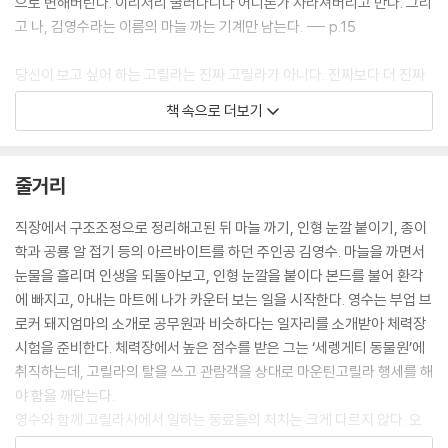
으로 변해버린다. 이리저리 굴러다니다 어디론가 사라져버리고 만다. 그리
고 나, 김영수라는 이름의 마늘 까는 기계만 남는다. --- p.15
당신이 보고 싶어 하는 고릴라는 진짜 고릴라가 아니다. 진짜보다 더 진짜
같은 고릴라다. 진짜 고릴라는 좀처럼 흥분하지 않는다. 송곳니를 드러내
책 속으로 더보기
면서 가슴을 치는 일은 거의 없다. 또 진짜 고릴라는 꼭 필요할 때가 아니면
잘 움직이지 않는다. 건축 자재나 폐타이어처럼 한자리에 앉아 대부분의
시간을 보낸다. 진짜 고릴라는 당신을 실망시킨다. 당신은 고릴라가 송곳
줄거리
니를 드러내면서 가슴을 치고 바나나를 따기 위해 나무에 올라가기를 바란
다. 하지만 그런 고릴라는 없다. 그런 고릴라를 볼 수 있는 곳은 세상에 한
직장에서 구조조정으로 정리해고된 뒤 마늘 까기, 인형 눈깔 붙이기, 종이
곳뿐이다. 거기가 바로 이 ‘세렝게티 동물원’ 되겠다. --- p.108~109
학과 공룡 알 접기 등의 아르바이트를 하던 주인공 김영수. 마늘을 까면서
눈물을 흘리며 인생을 되돌아보고, 인형 눈깔을 붙이다 본드를 불어 환각
내 영혼이 이렇게 나약할 리 없다, 생각했다. 커피를 마시면서 내 영혼에게
에 빠지고, 아내는 마트에 나가 카운터 보는 일을 시작한다. 영수는 부업 브
물었다. 너 오늘 왜 이래? 내 영혼이 대답했다. 난 아직 모든 것이 낯설고 두
로커 돼지엄마의 소개로 공무원과 비슷하다는 일자리를 소개받아 체력장
려워, 위로받고 싶어. --- p.111
시험을 준비한다. 체력장에서 높은 점수를 받은 그는 ‘세렝게티 동물원’에
취직하는데, 고릴라의 탈을 쓰고 관람객을 상대로 마운틴고릴라 행세를 해
그날은 하루 종일 강한 바람이 불었다. 대장 고릴라 만딩고가 엠파이어스
야 함을 깨닫는다.
테이트빌딩을 기어오를 때도, 여자 고릴라 앤이 엠파이어스테이트빌딩 정
영수와 함께 고릴라사에서 일하는 동료들의 처치는 크게 다르지 않다. 오
상에서 가슴을 두드리며 포효할 때도, 내 마음속에는 강한 바람이 불고 있
랫동안 공무원 시험을 준비하는 앤 대리, 대기업 오물처리반으로 일하다가