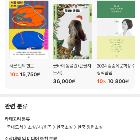
서른 번의 힌트
굿바이 동물원 (큰글자
2024 김승옥문학상 수
도서)
상작품집
10
15,750
%
원
36,000
10
10,800
%
원
원
관련 분류
카테고리 분류
국내도서
소설/시/희곡
한국소설
한국 장편소설
수상내역 및 미디어 추천 분류