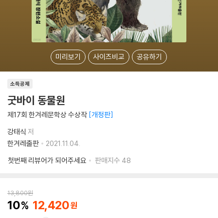
미리보기
사이즈비교
공유하기
소득공제
굿바이 동물원
제17회 한겨레문학상 수상작
개정판
강태식
저
한겨레출판
2021.11.04.
첫번째 리뷰어가 되어주세요
판매지수
48
13,800
원
10
12,420