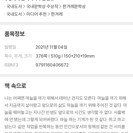
국내도서
국내문학상 수상작
한겨레문학상
국내도서
미디어 추천
한겨레
품목정보
발행일
2021년 11월 04일
쪽수, 무게, 크기
376쪽 | 510g | 150*210*19mm
ISBN13
9791160406672
책 속으로
나는 어쩌면 마늘을 까기 위해서 태어난 건지도 모른다. 마늘을 까기 위해
서 지금까지 살아왔고 앞으로의 삶도 마늘을 까기 위해 주어진 것 같다. 마
늘을 떼어놓고는 지나간 인생도 앞으로의 시간도 생각할 수 없다. 사흘밖
에 안 됐는데 그렇게 되어버렸다. 마늘 까는 기계가 된 것 같다. 쥐고 까고
담는다. 같은 작업을 반복하는 동안 인간으로서의 정체성 같은 건 사치품