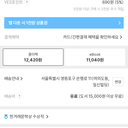
YES포인트
690원 (5%)
5만원 이상 구매 시 2천원 추가 적립
앱 다운 시 1천원 상품권
결제혜택
카드/간편결제 혜택을 확인하세요
종이책
eBook
12,420
원
11,040
원
배송안내
서울특별시 영등포구 은행로 11(여의도동,
변경
일신빌딩)
배송비
유료
(도서 15,000원 이상 무료)
한겨레문학상 수상작