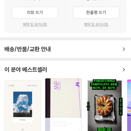
따뜻해진 마음으로 작가의 편에 서기로 한다.
시 “감수성 있는 문체는 문학적 재능의 번뜩임을 증명하고, 슬프지만 우습
- 신형철 (문학평론가)
리뷰 쓰기
한줄평 쓰기
게 말하는 소설 문법은 삶을 보는 통찰력의 내공을 입증한다”라는 평을 받
으며, 250편의 경쟁작을 물리치고 당선되었다.
혜택 및 유의사항
혜택 및 유의사항
삶이 초라해질수록 이 세상은 거대한 동물원이 되어간다. 그 안에서 우리
는 마늘을 까고, 공룡 알을 접고, 인형 눈깔을 붙인다. 우리를 바라보는 구
도시의 삶에 지친 우리에게 필요한 흥미로운 탈출 안내서
경꾼들이 누구인지 모른 채. 동물원에서 동물들을 흉내 내는 동안은 누구
롤러코스터처럼 펼쳐지는 경쾌하면서도 슬픈 블랙코미디!
나 사람이 아니니 사람 구실을 할 필요가 없고, 그래서 역설적으로 가장 사
배송/반품/교환 안내
람답게 살 수 있게 된다고 이 소설은 말한다. 그 잔인한 사실을 목격하는 순
‘세렝게티 동물원’의 고릴라사에서 주인공과 함께 일하는 대장 만딩고, 조
간 우리에게 동물원은 사전적 의미를 벗어나는 시공간으로 자리 잡는다.
풍년 과장, 앤 대리는 모두 현실에서 볼 수 있는 평범한 사람들이다. 그들
공작새가 날개를 펴기를 한 시간이고 두 시간이고 기다리던 10대는 예전
이 분야 베스트셀러
각각의 사연과 그들이 살아내고 있는 인생은 현재 우리가 살아가고 있는
에 지나갔으니 이제 동물원으로 느긋하게 산책하러 다니지는 못할 것 같
삶과 흡사하다. 동물원에서 퇴근하고 도서관에서 공무원시험을 준비하는
다. 그래, 굿바이 동물원. 그렇게 중얼거려본다.
앤 대리의 이야기는, 공무원의 삶만이 행복한 미래를 열어줄 것이라고 믿
으며, 공부와 아르바이트를 힘들게 병행하며 사는 ‘88만 원 세대’ 청춘들
- 윤성희 (소설가)
의 모습을 떠올리게 한다. 조풍년 과장의 넋두리는, 회사에서 살아남기 위
해 다른 사람을 딛고 올라서야 하는 씁쓸한 현실을 보여준다. 대장 만딩고
《굿바이 동물원》은 주류 사회에서 밀려난 인간 군상이 마침내 동물원의 동
는 “세상에서 가장 무서운 것”은 바로 돈임을 말해주는 인물이다. 돈이 없
물에까지 추락하는 열외의 이야기다. 슬프고 우습고 재밌다. 감수성 있는
어 전기가 끊긴 반지하 단칸방에서 연명하던 만딩고는 어렵사리 회사원이
문체는 문학적 재능의 번뜩임을 증명하고, 슬프지만 우습게 말하는 소설
되지만 로봇처럼 일하다 투명 인간이 되어버린다.
문법은 삶을 보는 통찰력의 내공을 입증한다. 오랜만에 심사 위원 전원 일