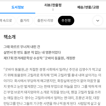
리뷰/한줄평
도서정보
배송/반품/교환
0
책 속으로
줄거리
출판사 리뷰
추천평
책소개
그때 와르르 무너져 내린 건
살면서 한 번도 돌본 적 없는 내 영혼이었다
제17회 한겨레문학상 수상작 『굿바이 동물원』 개정판
『굿바이 동물원』은 처절한 경쟁 사회에서 밀려난 주인공 김영수가 먹고살
기 위해 동물원의 고릴라로 취직해 ‘진짜 고릴라’를 흉내 내며 살아가는 이
야기다. 회사에서 부당하게 해고됐지만, 화장실에 빈칸이 없어 마음껏 울
지 못하고 눈만 벌게졌던 그는 한때 부업으로 마늘을 깠다. 그를 딱하게 여
긴 부업 브로커 돼지엄마의 소개로 직장을 얻는데, 웬걸 고릴라 탈을 쓰라
는 얘길 듣는다. 영수는 고릴라사에서 일하는 앤 대리, 조풍년 과장, 대장
만딩고를 만나 그들의 기구한 사연을 하나씩 듣게 된다. 사람답게 살고 싶