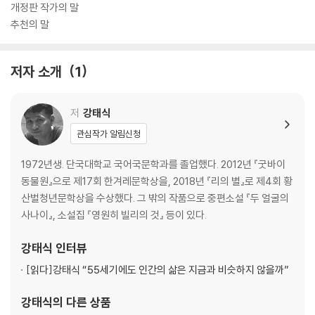
개정판 작가의 말
추천의 말
저자 소개
1
저
강태식
관심작가 알림신청
1972년생. 단국대학교 국어국문학과를 졸업했다. 2012년 『굿바이
동물원』으로 제17회 한겨레문학상을, 2018년 『리의 별』로 제4회 황
산벌청년문학상을 수상했다. 그 밖의 작품으로 중편소설 『두 얼굴의
사나이』, 소설집 『영원히 빌리의 것』 등이 있다.
강태식
인터뷰
[읽다]
강태식 “55세기에도 인간의 삶은 지금과 비슷하지 않을까”
강태식
의 다른 상품