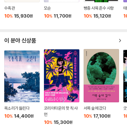
그들은 나름대로 하루하루 동물원의 고릴라로 적응하면서 살아간다. 맨 처
치의 지지를 받은 작품으로서 가히 그 값을 해낼 작가라고 믿는다.
음에는 고릴라의 옷을 입고 거울을 쳐다보는 것이 낯설었던 영수도 서서히
수족관
모순
빵충 사육 준수 사항
태
- 박범신 (소설가)
동물원에 익숙해진다. 주변 동물들의 모습도, 구경 오는 관람객의 특성도,
10
15,930
10
11,700
10
15,120
1
%
%
%
원
원
원
그리고 자신이 지켜야 하는 여러 가지 규칙도 지키면서 생활한다. 동물원
처절한 경쟁 사회에서 상처받은 사람들의 실존과 내면을 처연하게 묘사하
의 일이 끝나면 동물원 앞 ‘정문 휴게 음식점’에서 ‘안중근 소주’와 정체불
고 있는 《굿바이 동물원》은 내 마음을 서늘하게 건드리고 지나갔다. 그토
명의 냄비 요리 ‘아무거나’를 먹으면서 하루 종일 고생한 동료들과 술 한잔
이 분야 신상품
록 우울한 소재를 다루고 있음에도, 곳곳에 기발한 유머가 배어 있는 이 소
하고, 술주정도 부리면서 살아간다.
설을 읽는 내내, 나는 밥벌이의 위대함과 비애에 대해 생각했다. ‘시대의 슬
동물원에서 사람들이 던져주는 바나나로 점심을 때우고, 철제 구조물 꼭대
픔’을 묘사할 줄 아는 새로운 작가를 만나게 되어 기쁘다.
기의 버저를 누르면 나오는 성과급으로 살아가는 그들은, 조풍년 과장이
‘엠파이어스테이트빌딩’에서 떨어지자 돌아가면서 버저를 눌러주는 동지
- 권성우 (문학평론가)
애를 보여준다. 그러면서 이곳에서도 공동체가 형성될 수 있음을 알게 한
다. 동물원 월급으로는 생활을 유지하기 어려우므로, 영수의 아내는 마지
마늘을 까면서 눈물을 흘리는 남자가 있다. 직장을 잃었을 때도 빈 화장실
막으로 남은 통장인 ‘행복한 인생 통장’을 깨지 않기 위해 부업을 시작하고,
하나 발견하지 못해 숨어서라도 울지 못했던 남자다. 그래서 마늘을 까며
그는 아내마저 부업을 하는 현실이 가슴 아프기만 하다. 이렇게 소설은 등
비로소 운다. 삶의 짠 내와 매운 내가 뒤범벅된 눈물을 콧물과 섞어 줄줄 흘
장인물 각각의 삶의 비루함과 내면을 정확하고 정직하게 표현한다. 《굿바
린다. 소설의 시작부터 같이 울어줘야 마땅할 일이다. 어쩐지 더 짜고 더 매
이 동물원》은 사람다운 삶은 무엇인가, 사람다운 삶에는 어떤 조건이 필요
운 일이 기다리고 있을 것 같기 때문이다. 과연 그러하다. 마늘이나 까면서
목소리가 들린다
코리아타운의 핫 칙 샤
서쪽 숲에 갔다
굿
한가, 라는 질문을 통렬히 던지는 소설이며, 동물원 같은 도시의 삶에 지친
울어야 하는 삶이라면, 그 삶의 도처에 도사린 경멸은 어찌할 것인가. 남자
먼
10
14,400
10
17,100
1
%
%
원
원
우리에게 필요한 흥미로운 탈출 안내서이고, 우리 사회를 향한 뜨끔한 호
는 스스로 동물이 되기로 한다. 고릴라의 탈을 쓰고 가슴을 탕탕 두드린다.
10
15,300
%
원
명이자 애틋한 주문이다.
그런데 이 비장한 슬픔이 뜻밖에 유쾌하다. 경멸을 속으로 집어삼킨 자가