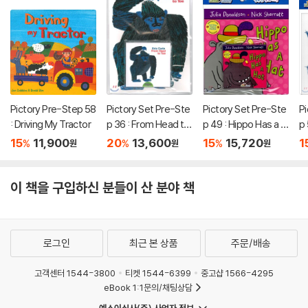
Pictory Pre-Step 58
Pictory Set Pre-Ste
Pictory Set Pre-Ste
Pi
: Driving My Tractor
p 36 : From Head to
p 49 : Hippo Has a H
p 
Toe
at (Paperback Set)
c
15
11,900
20
13,600
15
15,720
1
%
%
%
원
원
원
이 책을 구입하신 분들이 산 분야 책
로그인
최근 본 상품
주문/배송
고객센터 1544-3800
티켓 1544-6399
중고샵 1566-4295
eBook 1:1문의/채팅상담
예스이십사(주) 사업자 정보