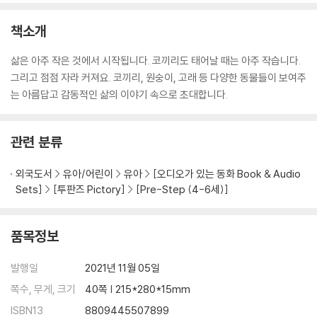
책소개
삶은 아주 작은 것에서 시작됩니다. 코끼리도 태어날 때는 아주 작습니다.
그리고 점점 자라 커져요. 코끼리, 원숭이, 고래 등 다양한 동물들이 보여주
는 아름답고 감동적인 삶의 이야기 속으로 초대합니다.
관련 분류
외국도서
유아/어린이
유아
[오디오가 있는 동화 Book & Audio
Sets]
[투판즈 Pictory]
[Pre-Step (4-6세)]
품목정보
발행일
2021년 11월 05일
쪽수, 무게, 크기
40쪽 | 215*280*15mm
ISBN13
8809445507899