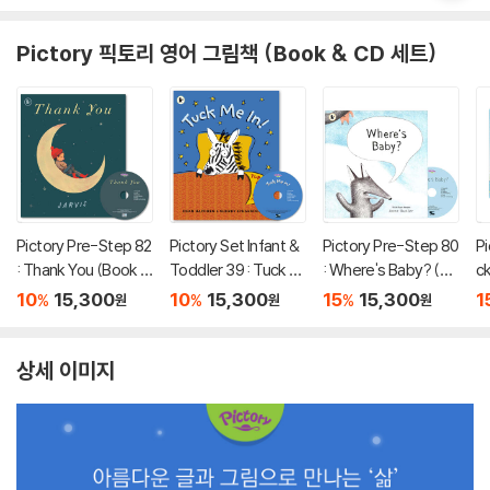
Pictory 픽토리 영어 그림책 (Book & CD 세트)
Pictory Pre-Step 82
Pictory Set Infant &
Pictory Pre-Step 80
Pi
: Thank You (Book +
Toddler 39 : Tuck M
: Where's Baby? (Bo
ck
CD)
e In! (Book + CD)
ok + CD)
ri
10
15,300
10
15,300
15
15,300
1
%
%
%
원
원
원
o
상세 이미지