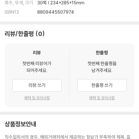
쪽수, 무게, 크기
30쪽 | 234*285*15mm
ISBN13
8809445507974
리뷰/한줄평
0
리뷰
한줄평
첫번째 리뷰어가
첫번째 한줄평을
되어주세요.
남겨주세요.
리뷰 쓰기
한줄평 쓰기
혜택 및 유의사항
혜택 및 유의사항
상품정보안내
직수입외서의 경우, 해외거래처에서 제공하는 정보가 부족하여 제목, 표