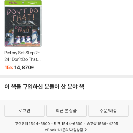
Pictory Set Step 2-
24 : Don't Do That!
(Paperback Set)
15
14,870
%
원
이 책을 구입하신 분들이 산 분야 책
로그인
최근 본 상품
주문/배송
고객센터 1544-3800
티켓 1544-6399
중고샵 1566-4295
eBook 1:1문의/채팅상담