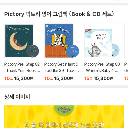
Pictory 픽토리 영어 그림책 (Book & CD 세트)
Pictory Pre-Step 82
Pictory Set Infant &
Pictory Pre-Step 80
Pi
: Thank You (Book +
Toddler 39 : Tuck M
: Where's Baby? (Bo
ck
CD)
e In! (Book + CD)
ok + CD)
ri
10
15,300
10
15,300
15
15,300
1
%
%
%
원
원
원
o
상세 이미지