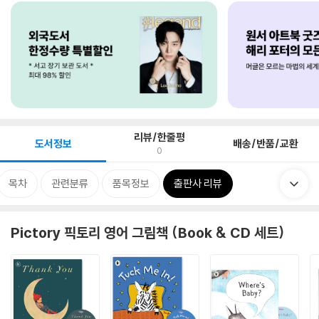
리뷰/한줄평
도서정보
배송/반품/교환
0
목차
관련분류
품목정보
출판사 리뷰
Pictory 픽토리 영어 그림책 (Book & CD 세트)