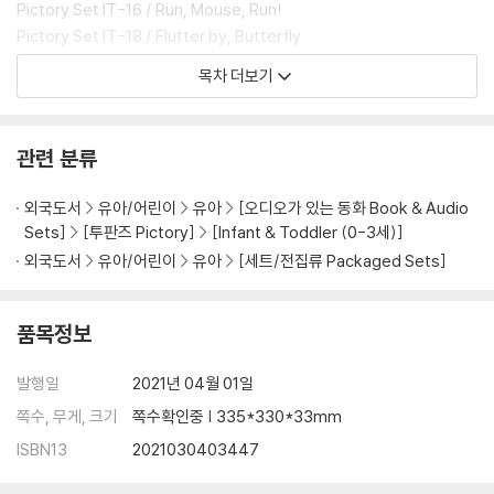
Pictory Set IT-16 / Run, Mouse, Run!
Pictory Set IT-18 / Flutter by, Butterfly
Pictory Set IT-14 / Beep Beep
목차 더보기
Pictory Set IT-31 / Bear and Hare : Where's Bear?
Pictory Set PS-04 / Polar Bear Polar Bear What Do
Pictory Set IT-27 / One Lonely Fish
관련 분류
Pictory Set PS-48 / One Mole Digging a Hole
Pictory Set PS-44 / One to Ten and back Again
외국도서
유아/어린이
유아
[오디오가 있는 동화 Book & Audio
Pictory Set PS-10 / Let's Go Visiting
Sets]
[투판즈 Pictory]
[Infant & Toddler (0-3세)]
Pictory Set IT-33 / Let's Go Into Space!
외국도서
유아/어린이
유아
[세트/전집류 Packaged Sets]
Pictory Set IT-21 / Strawberries are Red
Pictory Set IT-26 / One Shoe, Two Shoes
Pictory Set IT-34 / One of These Is Not Like the O
품목정보
Pictory Set IT-23 / A Little Book About ABCs
Pictory Set PS-70 / They All Saw a Cat
발행일
2021년 04월 01일
Pictory Set IT-29 / Bear and Hare : Snow!
쪽수, 무게, 크기
쪽수확인중 | 335*330*33mm
ISBN13
2021030403447
*픽토리21 스타트 활동북, 픽토리21 스타트 가이드북은
모든 그림책을 읽을 때마다 읽기 전, 후로 활용해 주시면 됩니다.