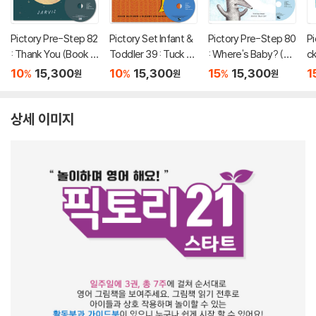
Pictory Pre-Step 82
Pictory Set Infant &
Pictory Pre-Step 80
Pi
: Thank You (Book +
Toddler 39 : Tuck M
: Where's Baby? (Bo
ck
CD)
e In! (Book + CD)
ok + CD)
ri
10
15,300
10
15,300
15
15,300
1
%
%
%
원
원
원
o
상세 이미지