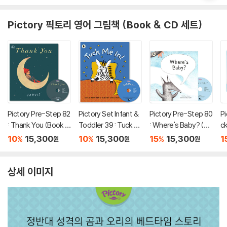
Pictory 픽토리 영어 그림책 (Book & CD 세트)
Pictory Pre-Step 82
Pictory Set Infant &
Pictory Pre-Step 80
Pi
: Thank You (Book +
Toddler 39 : Tuck M
: Where's Baby? (Bo
ck
CD)
e In! (Book + CD)
ok + CD)
ri
10
15,300
10
15,300
15
15,300
1
%
%
%
원
원
원
o
상세 이미지