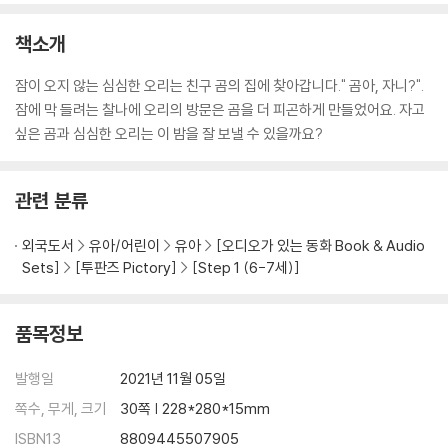
책소개
잠이 오지 않는 심심한 오리는 친구 곰의 집에 찾아갑니다." 곰아, 자니?".
잠에 막 들려는 찰나에 오리의 방문은 곰을 더 피곤하게 만들었어요. 자고
싶은 곰과 심심한 오리는 이 밤을 잘 보낼 수 있을까요?
관련 분류
외국도서
유아/어린이
유아
[오디오가 있는 동화 Book & Audio
Sets]
[투판즈 Pictory]
[Step 1 (6-7세)]
품목정보
발행일
2021년 11월 05일
쪽수, 무게, 크기
30쪽 | 228*280*15mm
ISBN13
8809445507905