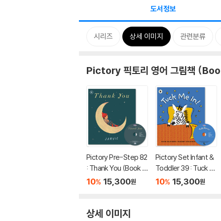
도서정보
시리즈
상세 이미지
관련분류
Pictory 픽토리 영어 그림책 (Boo
Pictory Pre-Step 82
Pictory Set Infant &
: Thank You (Book +
Toddler 39 : Tuck M
CD)
e In! (Book + CD)
10
15,300
10
15,300
%
%
원
원
상세 이미지