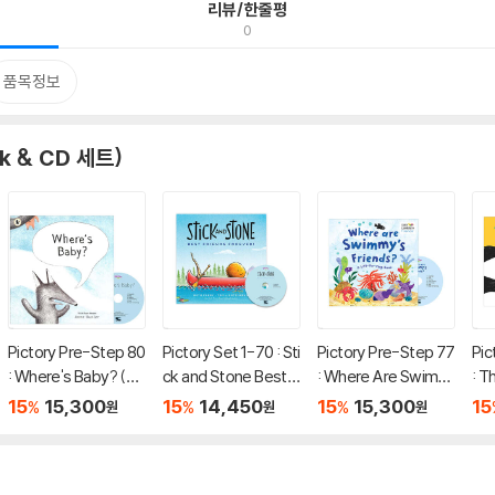
리뷰/한줄평
0
품목정보
k & CD 세트)
Pictory Pre-Step 80
Pictory Set 1-70 : Sti
Pictory Pre-Step 77
Pic
: Where's Baby? (Bo
ck and Stone Best F
: Where Are Swimm
: T
ok + CD)
riends Forever! (Bo
y's Friends (Book +
+ 
15
15,300
15
14,450
15
15,300
15
%
%
%
원
원
원
ok+CD)
CD)