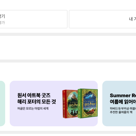
팔기
내 
불가