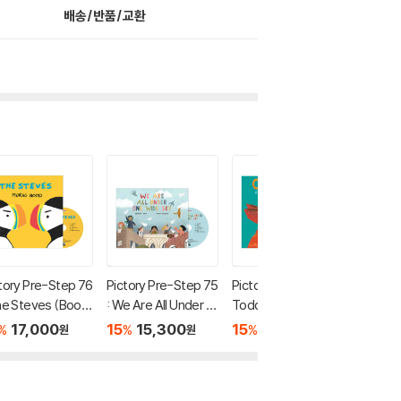
배송/반품/교환
tory Pre-Step 76
Pictory Pre-Step 75
Pictory Set Infant &
Pictory 
he Steves (Book
: We Are All Under O
Toddler 38 : One Fo
Toddler
CD)
ne Wide Sky (Book
x (Book + CD)
uch, Fe
17,000
15
15,300
15
17,000
15
1
%
%
%
%
원
원
원
+ CD)
+ CD)