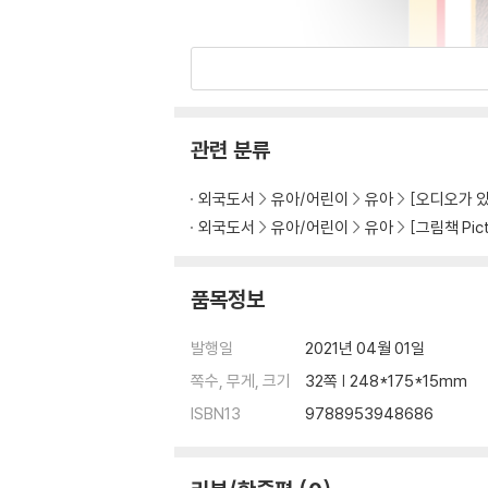
관련 분류
외국도서
유아/어린이
유아
[오디오가 있는
외국도서
유아/어린이
유아
[그림책 Pict
품목정보
발행일
2021년 04월 01일
쪽수, 무게, 크기
32쪽 | 248*175*15mm
ISBN13
9788953948686