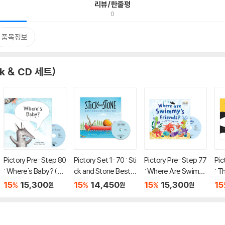
리뷰/한줄평
0
품목정보
k & CD 세트)
Pictory Pre-Step 80
Pictory Set 1-70 : Sti
Pictory Pre-Step 77
Pic
: Where's Baby? (Bo
ck and Stone Best F
: Where Are Swimm
: T
ok + CD)
riends Forever! (Bo
y's Friends (Book +
+ 
15
15,300
15
14,450
15
15,300
15
%
%
%
원
원
원
ok+CD)
CD)