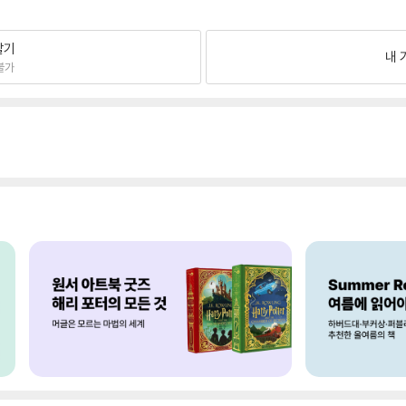
팔기
내 
불가