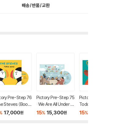
배송/반품/교환
tory Pre-Step 76
Pictory Pre-Step 75
Pictory Set Infant &
Pictory 
he Steves (Book
: We Are All Under O
Toddler 38 : One Fo
Toddler
CD)
ne Wide Sky (Book
x (Book + CD)
uch, Fe
17,000
15
15,300
15
17,000
15
1
%
%
%
%
원
원
원
+ CD)
+ CD)