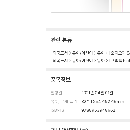
관련 분류
외국도서
유아/어린이
유아
[오디오가 있는
외국도서
유아/어린이
유아
[그림책 Pict
품목정보
발행일
2021년 04월 01일
쪽수, 무게, 크기
32쪽 | 254*192*15mm
ISBN13
9788953948662