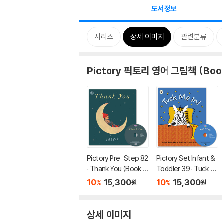
도서정보
시리즈
상세 이미지
관련분류
Pictory 픽토리 영어 그림책 (Boo
Pictory Pre-Step 82
Pictory Set Infant &
: Thank You (Book +
Toddler 39 : Tuck M
CD)
e In! (Book + CD)
10
15,300
10
15,300
%
%
원
원
상세 이미지