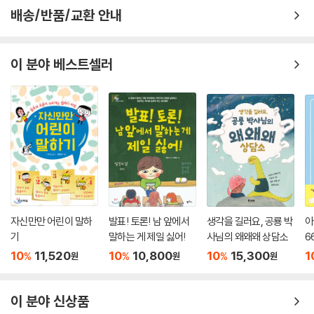
배송/반품/교환 안내
이 분야 베스트셀러
자신만만 어린이 말하
발표! 토론! 남 앞에서
생각을 길러요, 공룡 박
아
기
말하는 게 제일 싫어!
사님의 왜왜왜 상담소
6
10
11,520
10
10,800
10
15,300
1
%
%
%
원
원
원
이 분야 신상품