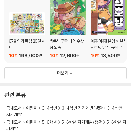
678 읽기 독립 20권 세
박뽕남 할머니의 수상
야흥 야흥! 운명 해결사
트
한 외출
천호냥 2 : 뒤틀린 운명
의 쌍둥이
10
198,000
10
12,600
10
13,500
%
%
%
원
원
원
더보기
관련 분류
국내도서
어린이
3-4학년
3-4학년 자기계발/생활
3-4학년
자기계발
국내도서
어린이
5-6학년
5-6학년 자기계발/생활
5-6학년 자
기계발