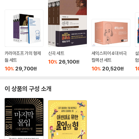
카라마조프 가의 형제
신곡 세트
셰익스피어 4대 비극
설
들 세트
컬렉션 세트
험
10
26,100
%
원
트
10
29,700
10
20,520
1
%
%
원
원
이 상품의 구성 소개