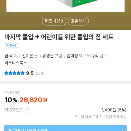
파트너샵
공유하기
마지막 몰입 + 어린이를 위한 몰입의 힘 세트
전2권
짐 퀵
저
전지은
글
유영근
그림
김미정
역
노규식
감수
비즈니스북스
9.5
560
29,800
원
10
26,820
YES포인트
1,490원 (5%)
5만원 이상 구매 시 2천원 추가 적립
앱 다운 시 1천원 상품권