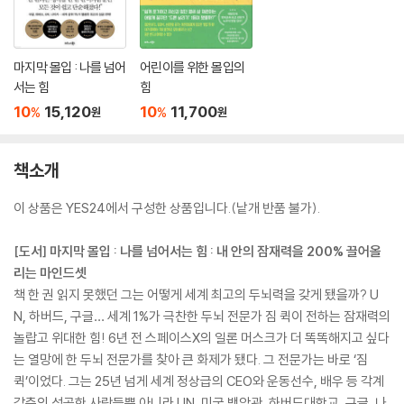
마지막 몰입 : 나를 넘어
어린이를 위한 몰입의
서는 힘
힘
10
15,120
10
11,700
%
%
원
원
책소개
이 상품은 YES24에서 구성한 상품입니다.(낱개 반품 불가).
[도서] 마지막 몰입 : 나를 넘어서는 힘 : 내 안의 잠재력을 200% 끌어올
리는 마인드셋
책 한 권 읽지 못했던 그는 어떻게 세계 최고의 두뇌력을 갖게 됐을까? U
N, 하버드, 구글… 세계 1%가 극찬한 두뇌 전문가 짐 퀵이 전하는 잠재력의
놀랍고 위대한 힘! 6년 전 스페이스X의 일론 머스크가 더 똑똑해지고 싶다
는 열망에 한 두뇌 전문가를 찾아 큰 화제가 됐다. 그 전문가는 바로 ‘짐
퀵’이었다. 그는 25년 넘게 세계 정상급의 CEO와 운동선수, 배우 등 각계
각층의 성공한 사람들뿐 아니라 UN, 미국 백악관, 하버드대학교, 구글, 나