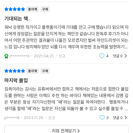
종이책
구매
기대되는 책..
워낙 유명한 작가이고 플랫폼이기에 기대를 안고 구매 했습니다 읽으며 자
신에게 끊임없는 질문을 던지게 하는 책인것 같습니다 완독후 후기가 아니
여서 어떤 주관적인 결과물이 나올진 모르겠지만 벌써 마인드리셋이 되는
느낌 입니다 방치해두었던 뇌를 다시 깨우며 무한한 초능력을 발현하기까
지 수많은 트레이닝과 암시로 지금보다 더 나은 내 자신을 만들어 보려합
j********0
2021.04.21.
신고
4
댓글
0
니다 아들녀석들
종이책
구매
마지막 몰입
짐퀵이라는 강사는 유튜버에서만 접하고 책에서는 처음으로 접한다 몰입
도를 원하는 사람은 이책으 추천 하는 바이다 책에있는 내용에서 감명 깊
은 부분은 항상 자기자신한테 "왜"라는 질문을 하여야한다... 행동하거나
생각을 할때 "왜"라는 질문은 자신을 되돌아 볼 수 있고 실수를 줄일 수 있
다 이 책을 읽은 뒤 한번더 회독후 몰입도는 향상이 되었고 집중이 안되거
p*****8
2023.11.20.
신고
3
댓글
0
나 공부를 할때 잡
리뷰 전체보기