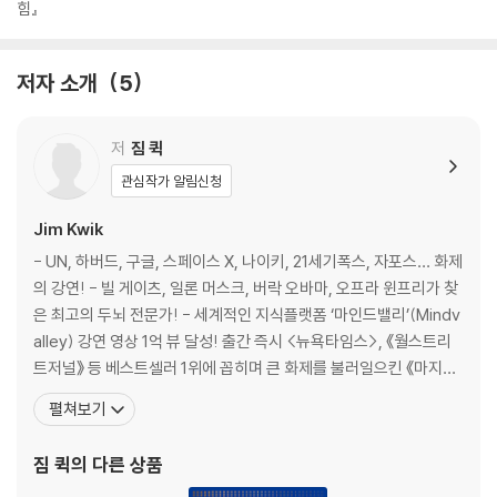
셀러 《마지막 몰입》이 어린이를 위한 동화로 돌아왔습니다! 몰입은 자기
힘』
주도 학습과 내면의 성장에 가장 중요한 힘입니다.
저자 소개
5
저
짐 퀵
관심작가 알림신청
Jim Kwik
- UN, 하버드, 구글, 스페이스 X, 나이키, 21세기폭스, 자포스… 화제
의 강연! - 빌 게이츠, 일론 머스크, 버락 오바마, 오프라 윈프리가 찾
은 최고의 두뇌 전문가! - 세계적인 지식플랫폼 ‘마인드밸리’(Mindv
alley) 강연 영상 1억 뷰 달성! 출간 즉시 <뉴욕타임스>, 《월스트리
트저널》 등 베스트셀러 1위에 꼽히며 큰 화제를 불러일으킨 《마지막
몰입》이 ‘확장판’으로 돌아왔다. 저자는 25년 넘게 세계 정상급의 CE
펼쳐보기
O, 운동선수, 배우, 각계각층의 성공한 사람들의 잠재력을 끌어낸 세
계적인 브레인 코치다. 기억력 향상, 두뇌 건강, 가속학습 분야의 뛰
짐 퀵
의 다른 상품
어난