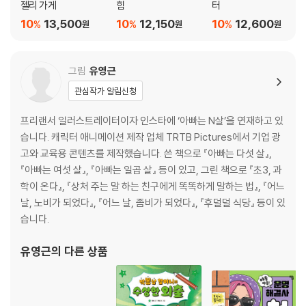
젤리 가게
힘
터
10
13,500
10
12,150
10
12,600
%
%
%
원
원
원
그림
유영근
관심작가 알림신청
프리랜서 일러스트레이터이자 인스타에 ‘아빠는 N살’을 연재하고 있
습니다. 캐릭터 애니메이션 제작 업체 TRTB Pictures에서 기업 광
고와 교육용 콘텐츠를 제작했습니다. 쓴 책으로 『아빠는 다섯 살』,
『아빠는 여섯 살』, 『아빠는 일곱 살』 등이 있고, 그린 책으로 『초3, 과
학이 온다』, 『상처 주는 말 하는 친구에게 똑똑하게 말하는 법』, 『어느
날, 노비가 되었다』, 『어느 날, 좀비가 되었다』, 『후덜덜 식당』 등이 있
습니다.
유영근
의 다른 상품