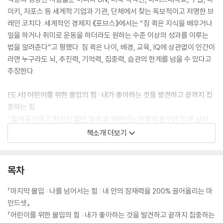
이키, 자포스 등 세계적 기업과 기관, 단체에서 찾는 독보적이고 저명한 브
레인 코치다. 세계적인 경제지 《포브스》에서는 “짐 퀵은 지식을 배우거나
일을 하거나 취미로 운동을 하더라도 원하는 수준 이상의 성과를 이루는
법을 알려준다”고 평했다. 짐 퀵은 나이, 배경, 교육, IQ에 상관없이 인간이
라면 누구라도 뇌, 추진력, 기억력, 집중력, 습관의 한계를 넘을 수 있다고
주장한다.
[도서] 어린이를 위한 몰입의 힘 : 내가 좋아하는 것을 발견하고 끝까지 집
중하는 힘
“쉽게 포기하고 자신감 없던 열세 살 채원이는 어떻게 꿈꾸던 ‘드론 날리
기’ 1등이 됐을까?” ★★★《어린이를 위한 그릿》《어린이를 위한 아주 작
책소개 더보기
은 습관의 힘》을 잇는 초등 필독서!! 제2의 BTS, 유재석, 손흥민을 꿈꾸는
어린이들에게 필요한 ‘몰입’의 힘! 내가 좋아하는 것을 발견하고 깊이 빠져
드는 순간 꿈은 반드시 이뤄질 수 있다! IQ, 재능, 환경을 뛰어넘는 몰입의
목차
힘! 몰입하는 아이는 반드시 꿈을 이룬다! 《어린이를 위한 그릿》, 《어린이
를 위한 아주 작은 습관의 힘》을 잇는 초등 필독서! 강렬한 몰입을 통해 스
『마지막 몰입 : 나를 넘어서는 힘 : 내 안의 잠재력을 200% 끌어올리는 마
스로 잠재력을 깨워 하버드, 구글, 나이키, UN, 미국 백악관 등에서 찾는
인드셋』
세계적인 두뇌 코치가 된 ‘짐 퀵’. 짐 퀵의 놀라운 성공 법칙이 담긴 베스트
『어린이를 위한 몰입의 힘 : 내가 좋아하는 것을 발견하고 끝까지 집중하는