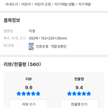
국내도서
어린이
어린이 교양
자기계발/생활
자기계발
품목정보
발행일
미정
쪽수, 무게, 크기
592쪽 | 152*225*35mm
KC인증
인증유형 : 적합성확인
리뷰/한줄평
560
리뷰
한줄평
9.6
9.4
리뷰 쓰기
한줄평 쓰기