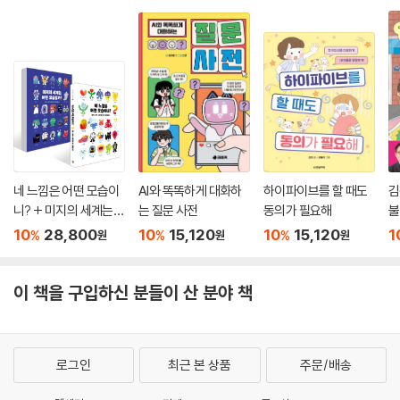
네 느낌은 어떤 모습이
AI와 똑똑하게 대화하
하이파이브를 할 때도
김
니? + 미지의 세계는
는 질문 사전
동의가 필요해
불
어떤 모습일까? 세트
10
28,800
10
15,120
10
15,120
1
%
%
%
원
원
원
이 책을 구입하신 분들이 산 분야 책
로그인
최근 본 상품
주문/배송