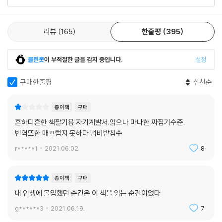
리뷰
165
한줄평
395
클린봇
이 부적절한 글을 감지 중입니다.
설정
구매한줄평
추천순
종이책
구매
흔하디흔한 책팔기용 자기계발서.읽으나 마나한 짜집기수준.
번역또한 매끄럽지 못하다 냄비받침수
r*****1
2021.06.02.
8
종이책
구매
내 인생에 몰입했던 순간은 이 책을 읽는 순간이었다
g******3
2021.06.19.
7