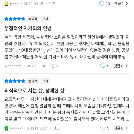
구들” 두 책을 구매한 사람들이 많이 클릭한 책을 살펴봤다. 두 책 모두에
p***l
2021.03.15.
신고
13
댓글
1
종이책
구매
부정적인 자기와의 안녕
틀에 박힌 제목에, 늘상 뻔한 소리를 할것이라고 첫인상에서 생각했다. 지
인의 추천으로 읽게 되었는데, 뻔한 내용은 맞지만 나에게는 꽤 큰 울림을
주었다. 40대 중반인데, 삶에 있어 더이상 발전이 없는것 같은 느낌, 공부
를 하거나 책을 읽어도 잘 기억도 나지 않고, 내자신의 능력에 대해 부정적
인 생각이 쌓여가는 요즘이었다. 내 자신의 한계라 생각하고, 내 머리를 탓
w******9
2022.11.30.
신고
9
댓글
0
하고, 세월을
종이책
구매
의식적으로 사는 삶, 상쾌한 삶
요즈음 너무 내 자신에 대해 관대해지고 게을러져서 삶에 재미를 잃어가고
있었다. 예전에 한창 열심히 살 때 그때의 나의 모습을 기억하면 현재의 나
의 모습은 만족이 안된다. 나는 항상 독서를 하면 내 삶을 고양시키는 에너
지를 받고 그 에너지 덕택에 살아있음에 감사하게 된다. 하루의 시작과 끝
이 달라지고 나라는 인간이 긍정적으로 바뀐다. 내가 선택한 이 책은 마지
l*****1
2021.06.24.
신고
5
댓글
0
막몰입이라