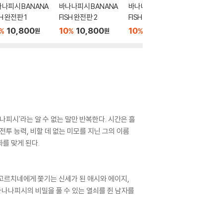
나피시 BANANA
바나나피시 BANANA
바나나피시 BANANA
바나나피
SH 완전판 1
FISH 완전판 2
FISH 완전판 8
FISH 완
10,800
10
10,800
10
10,800
10
1
%
%
%
%
원
원
원
나피시'라는 알 수 없는 말만 반복한다. 시간은 흘
 전투 능력, 비할 데 없는 미모를 지닌 그의 이름
를 맞게 된다.
고 고르치네에게 쫓기는 신세가 된 애시와 에이지,
나나피시의 비밀을 풀 수 있는 열쇠를 쥔 남자를