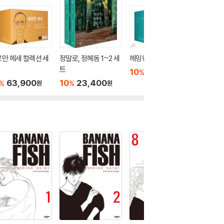
만 헤세 컬렉션 세
정말로, 정혜동 1~2 세
헤밍웨이 컬렉션 세트
쏙쏙 한글
트
계 세트 
10
39,960
%
원
자
63,900
10
23,400
10
3
%
%
%
원
원