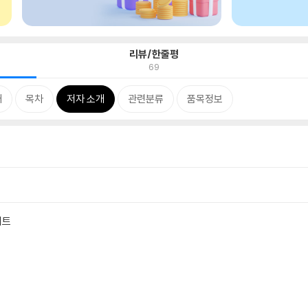
리뷰/한줄평
69
개
목차
저자 소개
관련분류
품목정보
세트