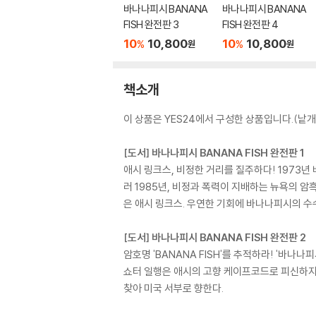
바나나피시 BANANA
바나나피시 BANANA
FISH 완전판 3
FISH 완전판 4
10
10,800
10
10,800
%
%
원
원
책소개
이 상품은 YES24에서 구성한 상품입니다.(낱개 
[도서] 바나나피시 BANANA FISH 완전판 1
애시 링크스, 비정한 거리를 질주하다! 1973년
러 1985년, 비정과 폭력이 지배하는 뉴욕의 암흑
은 애시 링크스. 우연한 기회에 바나나피시의 수
[도서] 바나나피시 BANANA FISH 완전판 2
암호명 'BANANA FISH'를 추적하라! '바
쇼터 일행은 애시의 고향 케이프코드로 피신하지
찾아 미국 서부로 향한다.