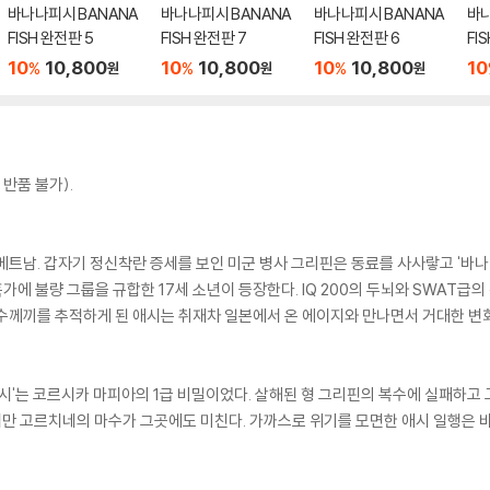
바나나피시 BANANA
바나나피시 BANANA
바나나피시 BANANA
바나
FISH 완전판 5
FISH 완전판 7
FISH 완전판 6
FI
10
10,800
10
10,800
10
10,800
10
%
%
%
원
원
원
반품 불가).
 베트남. 갑자기 정신착란 증세를 보인 미군 병사 그리핀은 동료를 사사랗고 '바나
가에 불량 그룹을 규합한 17세 소년이 등장한다. IQ 200의 두뇌와 SWAT급의
수께끼를 추적하게 된 애시는 취재차 일본에서 온 에이지와 만나면서 거대한 변화
나나피시'는 코르시카 마피아의 1급 비밀이었다. 살해된 형 그리핀의 복수에 실패하
만 고르치네의 마수가 그곳에도 미친다. 가까스로 위기를 모면한 애시 일행은 바