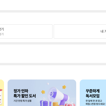
팔기
내 
불가