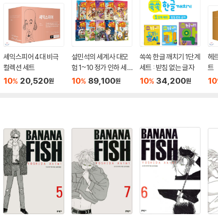
셰익스피어 4대 비극
설민석의 세계사 대모
쏙쏙 한글 깨치기 1단계
헤르
컬렉션 세트
험 1~10 정가 인하 세
세트 : 받침 없는 글자
트
트
10
20,520
10
89,100
10
34,200
10
%
%
%
원
원
원