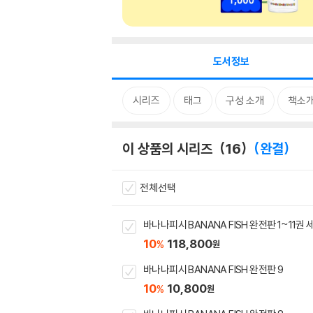
도서정보
시리즈
태그
구성 소개
책소
이 상품의 시리즈
16
완결
전체선택
바나나피시 BANANA FISH 완전판 1~11권 
10
118,800
%
원
바나나피시 BANANA FISH 완전판 9
10
10,800
%
원