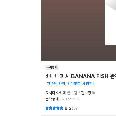
소득공제
바나나피시 BANANA FISH 완
전11권, 완결, 초판종료, 개정판
요시다 아키미
글그림
김수정
역
문학동네
2022.01.11.
9.5
69