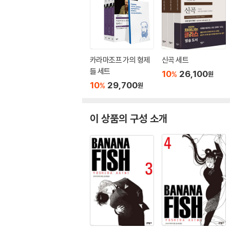
카라마조프 가의 형제
신곡 세트
들 세트
10
26,100
%
원
10
29,700
%
원
이 상품의 구성 소개