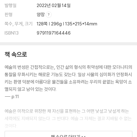
발행일
2022년 02월 14일
판형
양장
쪽수, 무게, 크기
128쪽 | 296g | 135*215*14mm
ISBN13
9791197164446
책 속으로
예술의 번성은 간접적으로는, 인간 삶의 형식의 취약성에 대한 모더니티의
통찰을 무화시키는 해로운 기능도 갖는다. 일상 사물의 심미화가 안정화시
키는 환영 덕분에 아름다운 물건들을 소유하려는 우리의 끝없는 욕망이 소
멸되지 않고 남아 있는 것이다.
--- p.11
예술은 미적으로 위장한 채 자신을 표현하는 그 어떤 낯설고 낯설게 하는
세력에도 지배되지 않는다. 그 반대다. 예술 그 자체는 결코 지배될 수 없는
것이다.
--- p.14
책 속으로 더보기