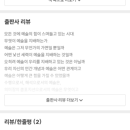
우리의 상상력을 지배하는 힘은 우리를 지배하는 절대적인 힘을 갖는다
--- p.16
출판사 리뷰
예술이 급진적으로 자율적인 건 각 작품이 요소들의 고유한 콤퍼지션(의
모든 것에 예술의 힘이 스며들고 있는 시대.
미장)이기 때문이다. 그 자체로서의 예술이 공공 영역과 사회-정치적 조건
무엇이 예술을 지배하는가.
을 초월하는 이유도 여기에 있다. 예술은 사회-정치적 조직 내에서 인간 행
예술은 그저 무언가의 가면일 뿐일까
동을 규율화하는 어떤 종류의 규칙에도 종속되지 않는다.
어떤 낯선 세력이 예술을 지배하는 것일까
--- p.47
오히려 예술이 우리를 지배하고 있는 것은 아닐까
우리 자신의 인간 개념과 예술은 어떤 관계이고
“「생각하는 사람」은 무엇을 하고 있는가?”라고 반복해서 묻는다. 나의 답
예술은 어떻게 큰 힘을 가질 수 있었을까
은 “그 청동 조각상은 전혀 아무것도 하지 않는다”이다. 제대로 된 질문이
수행으로서, 해석으로서의 예술은,
라면 “「생각하는 사람」을 마주하면 우리는 무엇을 하는가?”여야 한다. ...
의미장의 콤포지션으로서의 예술은 무엇이고
이런 방식으로 우리는 예술 작품 자체의 구성에 통합된다.
급진적으로 자율적인,
출판사 리뷰 더보기
--- p.54
스스로 존재하기 위해 우리를 끌어들이는 예술은
무엇을 의미하는가.
인간을 구성하는 자율성과 그보다 더 특정적이고 더 급진적인 예술의 자율
리뷰/한줄평
2
성을 혼동해서는 안 된다.
이런 질문에 대한 생각을 담은 책입니다.
--- p.60