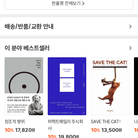
한줄평 전체보기
스스로 존재하기 위해 우리를 끌어들이는
예술 작품은 존재하자마자 해석된다. 그 해석은 우리를 끌어들여 우리가
그 속으로 들어가거나 빠져나올 여지가 없게 만든다. 일단 이 과정이 시작
단순히 어떤 대상이 예술 작품일까. 로댕의 〈생각하는 사람〉-청동 덩어리
배송/반품/교환 안내
되면 우리 인간은 하나의 미적 경험에서 다른 미적 경험으로 이리저리 끌
가 예술 작품이고 뒤샹의 작품 〈샘〉-소변기가 예술 작품인가? 가브리엘은
려다닌다. 우리의 부모는 어린이 책에 묘사된 전형적인 장면들의 도움으로
정신과 세계를 대립시키는 칸트의 미학에 있어 지각의 문제를 지적한다.
우리에게 말을 가르쳤고, 우리는 집, 교회, 모스크, 법당, 텔레비전과 학교
단순히 대상이 예술 작품이 아니라면, 철학자이자 미술비평가인 단토의 말
이 분야 베스트셀러
에서 이야기를 듣는다. 우리는 건축물에 잠기고, 음악을 듣고, 디자인 제품
대로 이 대상들을 예술 작품으로 만들어주는 것은 미술계일까?
을 사용한다. 우리는 무한히 확장 중인 예술 작품의 네트워크에 몰입되어
마르쿠스 가브리엘은 이런 생각이 예술의 힘에 무지하게 하는 편견이라고,
있다.
그런 방식으로는 예술의 힘을 이해할 수 없다고 말한다. 그는 대상과 주체
--- p.90
(관람자)만이 아니라 주체와 대상의 관계 또한 실재하며, 수행으로서의 해
석을 포함하는 것이 예술 작품이라고 자신의 의미장 개념을 가지고 예술을
예술 그 자체는 자신을 넘어서는 어떠한 가치 판단의 지배도 받지 않는다.
이야기한다.
--- p.92
“예술에 대한 지각 혹은 예술에 대한 생각은 외재적 활동이 아니다. 그것은
예술은 탈도덕적이고, 탈법적이며, 탈정치적이다. 그렇기에 예술의 힘은
예술 작품 그 자체의 부분이다. 그렇게 우리는 예술 작품의 구성에 통합된
절대적 힘이다.
다.”
창조적 행위
퍼펙트패밀리 주식회
SAVE THE CAT!
나
이와 비슷한 이유에서 예술은 탈종교적이다. 일신교가 신이 예술의 현존과
사
절대적인 갈등 속에 있다고 가르치는 건 우연이 아니다. 예술 작품은 신만
10
17,820
10
13,500
1
%
%
원
원
예술 작품이 전시되는 대상이 아니라 콤퍼지션이라는 것은 다양한 감각 요
10
19,800
이 유일한 절대자라는 주장에 시비를 거는 절대자다.
%
원