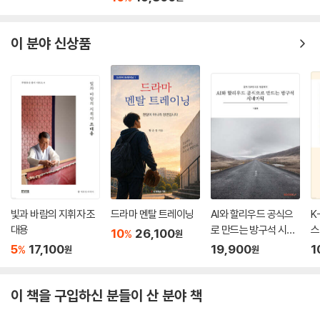
소를 묶어 주는 아이디어, 물질 재료와 비물질적 아이디어의 콤포지션, 의
--- p.92
미장들의 콤포지션이 예술임을 말한다. 그리고 그 수행으로서의 해석을 포
함하는 예술 작품이 스스로 완성되기 위해 관람자를 끌어들이는 것이다.
이 분야 신상품
이로 인해 비예술적인 의미장에서 온 많은 행위자나 행위 주체는 예술의
콤포지션으로서의 예술 작품이자 그 수행이자 해석으로서 우리를 끌어들
힘을 두려워한다. 종교, 철학, 과학과 정치는 예술에 의해 곤란을 겪는다.
이는 예술은 무엇을 의미하는 것일까?
그들은 종종 예술에 맞서 싸우려 한다. 하지만 예술은 언제나 그들의 손아
귀에서 빠져나간다. 예술 그 자체는 다른 의미장이 접근할 수 없는 곳에 있
다. 예술은 정확한 의미에서 절대적이다.
급진적으로 자율적인, 스스로 그러한
--- p.94
자율성이란 스스로의 법칙에 지배되는 것. 자신을 구성하는 법칙만을 따르
예술 작품을 창조하는 건 우리가 아니다. 예술 작품 스스로가 존재하기 위
는 것의 속성을 말한다. 19세기말 파리에서 시작하여 니체를 거쳐 20세기
해 우리를 참가자로서 창조하는 것이다. 예술 작품은 자신의 도래를 앞서
전체에 영향을 미친 삶에 대한 미적 관계, 인간 삶 자체가 예술의 형식이 될
예고하지도 않는다. 예술은 그 존재에 외적인 어떤 이유도 없이 그냥 거기
수 있다는 생각은 여기서 나왔다.
빛과 바람의 지휘자 조
드라마 멘탈 트레이닝
AI와 할리우드 공식으
K
에 있다. 우리는 그것에 저항할 수도, 그것을 없애 버릴 수도 없다.
저자는 인간을 구성하는 자율성과 예술의 자율성이 어떻게 다른지 논증하
대용
로 만드는 방구석 시네
스
10
26,100
%
원
--- p.98
며 예술 작품의 급진적 자율성이 각각의 예술 작품을 고유한 개별자로서
마틱
5
17,100
19,900
1
%
원
원
존재하게 하는 특성이라고 말한다. 그리고 베르그송, 하이데거. 아도르노,
예술은 도덕성 같은 것이고 그래서 인간 존재의 개선에 기여할 수 있다. 그
들뢰즈의 개념과 생각들을 교차시키며 의미장들의 콤퍼지션으로서 예술
럴 수도 있겠지만 그렇지 않을 수도 있다. 우리를 개선시키거나 멸망시키
이 책을 구입하신 분들이 산 분야 책
작품 고유의 개별성을, 환원 불가능한 예술작품의 급진적 자율성의 속성을
는 건 둘 다 예술의 본성과는 무관하다. 예술 그 자체는 그런 것에는 신경도
이야기한다.