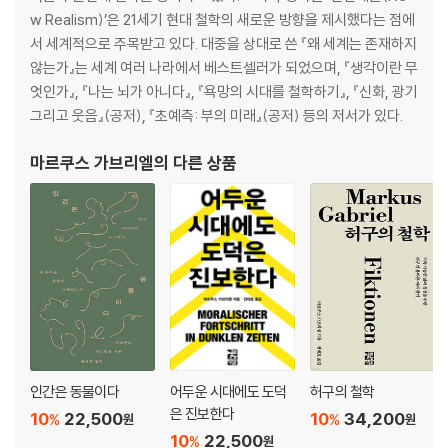
w Realism)’은 21세기 현대 철학의 새로운 방향을 제시했다는 점에
서 세계적으로 주목받고 있다. 대중을 상대로 쓴 『왜 세계는 존재하지
않는가』는 세계 여러 나라에서 베스트셀러가 되었으며, 『생각이란 무
엇인가』, 『나는 뇌가 아니다』, 『욕망의 시대를 철학하기』, 『신화, 광기
그리고 웃음』(공저), 『초예측: 부의 미래』(공저) 등의 저서가 있다.
마르쿠스 가브리엘
의 다른 상품
인간은 동물이다
어두운 시대에도 도덕
허구의 철학
은 진보한다
10
22,500
10
34,200
%
%
원
원
10
22,500
%
원