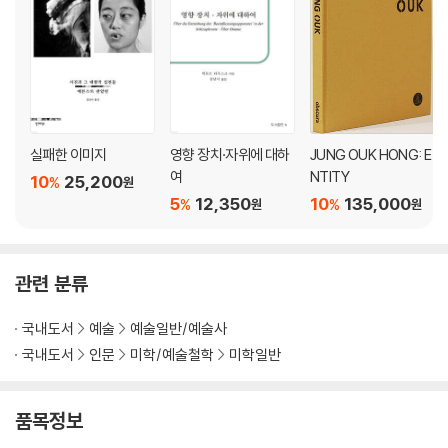
실패한 이미지
영향 장치·자위에 대하
JUNG OUK HONG: E
여
NTITY
10
25,200
%
원
5
12,350
10
135,000
%
%
원
원
관련 분류
국내도서
예술
예술일반/예술사
국내도서
인문
미학/예술철학
미학일반
품목정보