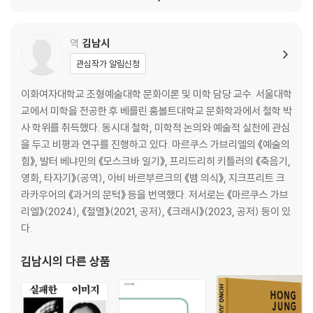
역
김남시
관심작가 알림신청
이화여자대학교 조형예술대학 문화이론 및 미학 담당 교수. 서울대학
교에서 미학을 전공한 후 베를린 훔볼트대학교 문화학과에서 철학 박
사 학위를 취득했다. 동시대 철학, 미학적 논의와 예술적 실천에 관심
을 두고 비평과 연구를 진행하고 있다. 마르쿠스 가브리엘의 《예술의
힘》, 발터 베냐민의 《모스크바 일기》, 프리드리히 키틀러의 《축음기,
영화, 타자기》(공역), 아비 바르부르크의 《뱀 의식》, 지크프리트 크
라카우어의 《과거의 문턱》 등을 번역했다. 저서로는 《마르쿠스 가브
리엘》(2024), 《절멸》(2021, 공저), 《크래시》(2023, 공저) 등이 있
다.
김남시
의 다른 상품