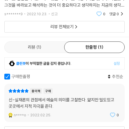
의 무대에서 자기 자신을 수행한다. 나의 정신이 예술의 자기-표명이 되는
세력에도 지배되지 않는다. 그 반대다, 예술 그 자체는 결코 지배될 수 없는
그것을 바라보고 해석하는 것이 더 중요하다고 생각하지는 지금의 생각들
것이다.
것이다.”
이 사회, 정치와 맞물려 인종주의, 포퓰리즘 등을 양산하고 지금의 문제들
s*******9
2022.10.23.
신고
0
댓글
0
--- p. 85
을 만들어 내
“인간의 생각은 우리의 선조가 만든 인공물들(도구, 회화, 보석, 옷..).에 의
리뷰 전체보기
영화는, 우리가 순진하게 믿는 것처럼 극장 스크린이 아니라 우리 정신의
해 모습을 갖추어 왔다. 이런 물건들이 인간의 상상력을 점령하고 그것이
스크린에 투사된다. 스크린에 투사된 것은 광선 빛이고, 그것이 정보를 운
다시 물건들을 변형하기 시작했다.”
반한다. 그것을 보는 관객은 즉각 이 정보를, 그 안에서 대상들이 플롯이나
리뷰
1
한줄평
1
스토리의 형태로 조직되는 영화라고 해석한다. 그렇기에 우리는 영화 「에
인간으로서 우리 자신의 개념에 예술이 있다는 것은 무슨 말일까. 예술과
이리언」의 숙주이며, 그 영화는 자신의 존속을 위해 우리 정신에 기생한다.
인간의 관계, 컴퓨터에 소프트웨어를 깔듯 신체에 장착된 인공지능의 관념
우리가 영화를 본다는 단순한 사실을 통해 그것을 해석하는 동안, 우리는
클린봇
이 부적절한 글을 감지 중입니다.
설정
처럼, 인간은 예술 작품의 관념이고 예술은 슈퍼인텔리전스일까?
우리가 스크린에서 보는 에일리언을 낳는 것이다.
가브리엘은 예술의 힘의 원천이 무엇인지 설명하기 위해, 우리가 예술을
구매한줄평
추천순
--- p. 86
바라보는 방식에 근본적인 문제가 있는 것은 아닌가 묻는다. 예술에 대한
여러 생각들, 대상과 주체로 분리하는 사고, 예술의 가치를 보는 자의 신경
미적 경험 속에서 우리는 도덕적으로 마비된다. 우리는 급진적 자율성을
종이책
구매
반응과 감각으로 환원하는 사고, 예술의 가치가 보는 자의 눈에 있고 제도
갖는, 그렇기에 그 구성에 아무런 힘도 발휘할 수 없는 어떤 과정과 힘에 종
신-실재론의 관점에서 예술의 의미를 고찰한다. 얇지만 밀도있고
적으로 승인된 것에 불과하다는 미적 구성주의 ... 니힐리즘, 낭만적 심미주
속된다. 해석이란 자유로운 행위도, 인간 측에서 이루어지는 자율성의 행
곳곳에서 지적 자극을 준다.
의를 비판하면서 자신의 신실재론과 의미장 개념을 바탕으로 예술의 본성
위도 아니다! 예술 작품은 최고로 자유롭고 막강하다. 그 힘은 도무지 인간
과 의미를 밝힌다.
n****o
2022.02.25.
0
주체가 컨트롤할 수 없는 생경한 세력이다.
--- p.88